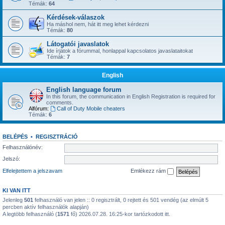
Témák:
64
Kérdések-válaszok
Ha máshol nem, hát itt meg lehet kérdezni
Témák:
80
Látogatói javaslatok
Ide írjátok a fórummal, honlappal kapcsolatos javaslataitokat
Témák:
7
English
English language forum
In this forum, the communication in English Registration is required for
comments.
Alfórum:
Call of Duty Mobile cheaters
Témák:
6
BELÉPÉS
•
REGISZTRÁCIÓ
Felhasználónév:
Jelszó:
Elfelejtettem a jelszavam
Emlékezz rám
KI VAN ITT
Jelenleg
501
felhasználó van jelen :: 0 regisztrált, 0 rejtett és 501 vendég (az elmúlt 5
percben aktív felhasználók alapján)
A legtöbb felhasználó (
1571
fő) 2026.07.28. 16:25-kor tartózkodott itt.