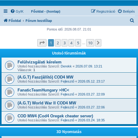
GyIK
Főoldal - (honlap)
Regisztráció
Belépés
K
Főoldal
Fórum kezdőlap
e
Pontos idő: 2026.08.07. 21:01
r
Oldal:
1
/
10
1
2
3
4
5
10
Következő
e
…
s
Utolsó fórumtémák
é
Felülvizsgálati kérelem
s
Utolsó hozzászólás Szerző:
Derekk
«
2026.07.09. 13:21
Válaszok:
1
(A.G.T) Fasz(állító) COD4 MW
Utolsó hozzászólás Szerző:
Fejlesztő
«
2026.05.12. 23:17
FanaticTeamHungary >HC<
Utolsó hozzászólás Szerző:
Fejlesztő
«
2026.03.27. 22:09
(A.G.T) World War II COD4 MW
Utolsó hozzászólás Szerző:
Fejlesztő
«
2026.03.27. 22:06
COD MW4 (Cod4 Oregek cheater server)
Utolsó hozzászólás Szerző:
Fejlesztő
«
2026.03.24. 18:35
3D Nyomtatás