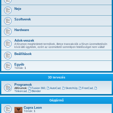
Neje
Szoftverek
Hardware
Adok-veszek
A fórumon meghirdetett termékek, illetve tranzakciók a fórum üzemeltetésén
kívül álló ügyletek, ezért az üzemeltető semmilyen felelősséget nem vállal!
Beállítások
Egyéb
Témák:
1
3D tervezés
Programok
Alfórumok:
Fusion 360
,
AutoCad
,
SketchUp
,
FreeCad
,
Tinkercad
,
Blender
Gépjármű
Cupra Leon
Témák:
1