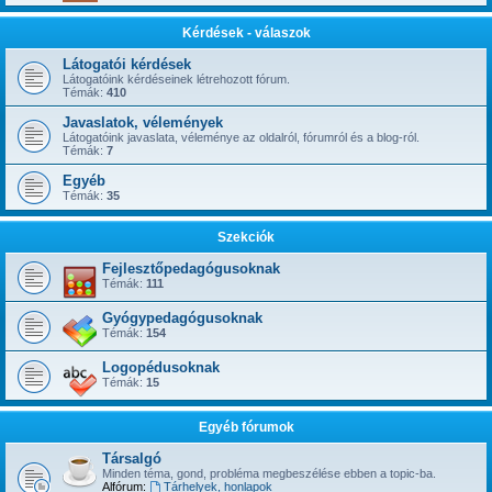
Kérdések - válaszok
Látogatói kérdések
Látogatóink kérdéseinek létrehozott fórum.
Témák:
410
Javaslatok, vélemények
Látogatóink javaslata, véleménye az oldalról, fórumról és a blog-ról.
Témák:
7
Egyéb
Témák:
35
Szekciók
Fejlesztőpedagógusoknak
Témák:
111
Gyógypedagógusoknak
Témák:
154
Logopédusoknak
Témák:
15
Egyéb fórumok
Társalgó
Minden téma, gond, probléma megbeszélése ebben a topic-ba.
Alfórum:
Tárhelyek, honlapok