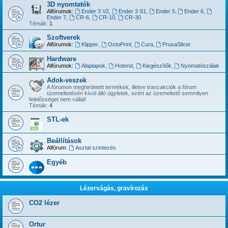
3D nyomtatók
Alfórumok:
Ender 3 V2
,
Ender 3 S1
,
Ender 5
,
Ender 6
,
Ender 7
,
CR-6
,
CR-10
,
CR-30
Témák:
1
Szoftverek
Alfórumok:
Klipper
,
OctoPrint
,
Cura
,
PrusaSlicer
Hardware
Alfórumok:
Alaplapok
,
Hotend
,
Kiegészítők
,
Nyomatószálak
Adok-veszek
A fórumon meghirdetett termékek, illetve tranzakciók a fórum
üzemeltetésén kívül álló ügyletek, ezért az üzemeltető semmilyen
felelősséget nem vállal!
Témák:
4
STL-ek
Beállítások
Alfórum:
Asztal szintezés
Egyéb
Lézervágás, gravírozás
CO2 lézer
Ortur