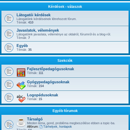
Kérdések - válaszok
Látogatói kérdések
Látogatóink kérdéseinek létrehozott fórum.
Témák:
410
Javaslatok, vélemények
Látogatóink javaslata, véleménye az oldalról, fórumról és a blog-ról.
Témák:
7
Egyéb
Témák:
35
Szekciók
Fejlesztőpedagógusoknak
Témák:
111
Gyógypedagógusoknak
Témák:
154
Logopédusoknak
Témák:
15
Egyéb fórumok
Társalgó
Minden téma, gond, probléma megbeszélése ebben a topic-ba.
Alfórum:
Tárhelyek, honlapok
Témák:
64