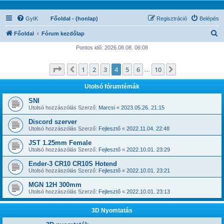
GyIK
Főoldal - (honlap)
Regisztráció
Belépés
K
Főoldal
Fórum kezdőlap
e
Pontos idő: 2026.08.08. 06:08
r
Oldal:
4
/
10
1
2
3
4
5
6
10
Előző
Következő
e
…
s
Utolsó fórumtémák
é
SNI
s
Utolsó hozzászólás Szerző:
Marcsi
«
2023.05.26. 21:15
Discord szerver
Utolsó hozzászólás Szerző:
Fejlesztő
«
2022.11.04. 22:48
JST 1.25mm Female
Utolsó hozzászólás Szerző:
Fejlesztő
«
2022.10.01. 23:29
Ender-3 CR10 CR10S Hotend
Utolsó hozzászólás Szerző:
Fejlesztő
«
2022.10.01. 23:21
MGN 12H 300mm
Utolsó hozzászólás Szerző:
Fejlesztő
«
2022.10.01. 23:13
3D Nyomtatás