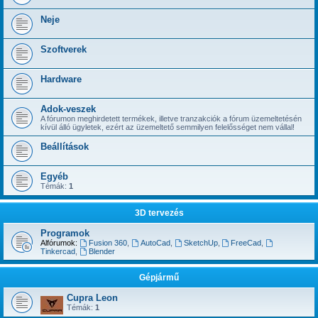
Neje
Szoftverek
Hardware
Adok-veszek
A fórumon meghirdetett termékek, illetve tranzakciók a fórum üzemeltetésén
kívül álló ügyletek, ezért az üzemeltető semmilyen felelősséget nem vállal!
Beállítások
Egyéb
Témák:
1
3D tervezés
Programok
Alfórumok:
Fusion 360
,
AutoCad
,
SketchUp
,
FreeCad
,
Tinkercad
,
Blender
Gépjármű
Cupra Leon
Témák:
1