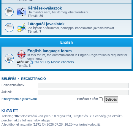
Kérdések-válaszok
Ha máshol nem, hát itt meg lehet kérdezni
Témák:
80
Látogatói javaslatok
Ide írjátok a fórummal, honlappal kapcsolatos javaslataitokat
Témák:
7
English
English language forum
In this forum, the communication in English Registration is required for
comments.
Alfórum:
Call of Duty Mobile cheaters
Témák:
6
BELÉPÉS
•
REGISZTRÁCIÓ
Felhasználónév:
Jelszó:
Elfelejtettem a jelszavam
Emlékezz rám
KI VAN ITT
Jelenleg
387
felhasználó van jelen :: 0 regisztrált, 0 rejtett és 387 vendég (az elmúlt 5
percben aktív felhasználók alapján)
A legtöbb felhasználó (
1571
fő) 2026.07.28. 16:25-kor tartózkodott itt.