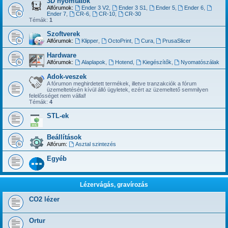
3D nyomtatók
Alfórumok:
Ender 3 V2
,
Ender 3 S1
,
Ender 5
,
Ender 6
,
Ender 7
,
CR-6
,
CR-10
,
CR-30
Témák:
1
Szoftverek
Alfórumok:
Klipper
,
OctoPrint
,
Cura
,
PrusaSlicer
Hardware
Alfórumok:
Alaplapok
,
Hotend
,
Kiegészítők
,
Nyomatószálak
Adok-veszek
A fórumon meghirdetett termékek, illetve tranzakciók a fórum
üzemeltetésén kívül álló ügyletek, ezért az üzemeltető semmilyen
felelősséget nem vállal!
Témák:
4
STL-ek
Beállítások
Alfórum:
Asztal szintezés
Egyéb
Lézervágás, gravírozás
CO2 lézer
Ortur