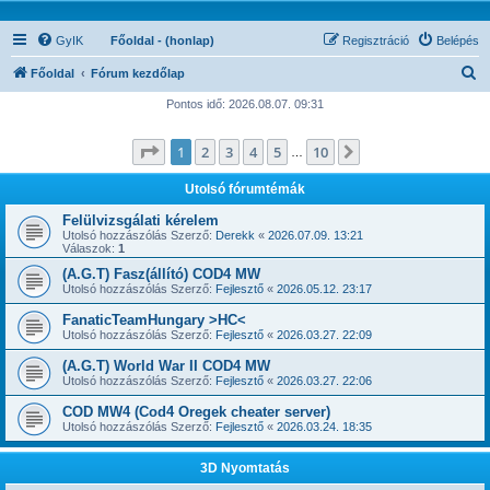
GyIK
Főoldal - (honlap)
Regisztráció
Belépés
K
Főoldal
Fórum kezdőlap
e
Pontos idő: 2026.08.07. 09:31
r
Oldal:
1
/
10
1
2
3
4
5
10
Következő
e
…
s
Utolsó fórumtémák
é
Felülvizsgálati kérelem
s
Utolsó hozzászólás Szerző:
Derekk
«
2026.07.09. 13:21
Válaszok:
1
(A.G.T) Fasz(állító) COD4 MW
Utolsó hozzászólás Szerző:
Fejlesztő
«
2026.05.12. 23:17
FanaticTeamHungary >HC<
Utolsó hozzászólás Szerző:
Fejlesztő
«
2026.03.27. 22:09
(A.G.T) World War II COD4 MW
Utolsó hozzászólás Szerző:
Fejlesztő
«
2026.03.27. 22:06
COD MW4 (Cod4 Oregek cheater server)
Utolsó hozzászólás Szerző:
Fejlesztő
«
2026.03.24. 18:35
3D Nyomtatás