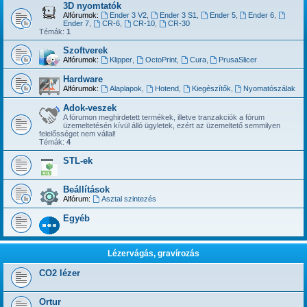
3D nyomtatók
Alfórumok:
Ender 3 V2
,
Ender 3 S1
,
Ender 5
,
Ender 6
,
Ender 7
,
CR-6
,
CR-10
,
CR-30
Témák:
1
Szoftverek
Alfórumok:
Klipper
,
OctoPrint
,
Cura
,
PrusaSlicer
Hardware
Alfórumok:
Alaplapok
,
Hotend
,
Kiegészítők
,
Nyomatószálak
Adok-veszek
A fórumon meghirdetett termékek, illetve tranzakciók a fórum
üzemeltetésén kívül álló ügyletek, ezért az üzemeltető semmilyen
felelősséget nem vállal!
Témák:
4
STL-ek
Beállítások
Alfórum:
Asztal szintezés
Egyéb
Lézervágás, gravírozás
CO2 lézer
Ortur