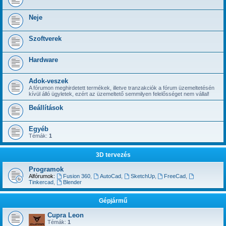
Neje
Szoftverek
Hardware
Adok-veszek
A fórumon meghirdetett termékek, illetve tranzakciók a fórum üzemeltetésén
kívül álló ügyletek, ezért az üzemeltető semmilyen felelősséget nem vállal!
Beállítások
Egyéb
Témák:
1
3D tervezés
Programok
Alfórumok:
Fusion 360
,
AutoCad
,
SketchUp
,
FreeCad
,
Tinkercad
,
Blender
Gépjármű
Cupra Leon
Témák:
1