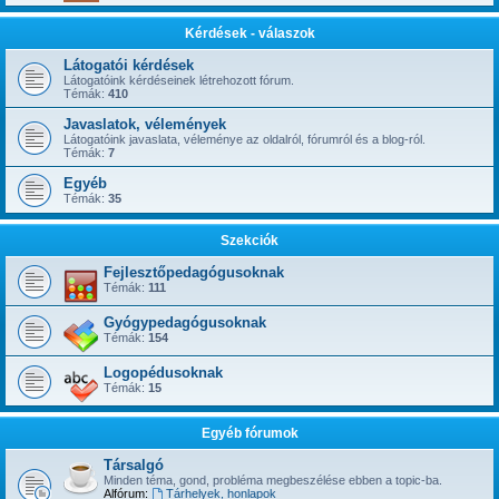
Kérdések - válaszok
Látogatói kérdések
Látogatóink kérdéseinek létrehozott fórum.
Témák:
410
Javaslatok, vélemények
Látogatóink javaslata, véleménye az oldalról, fórumról és a blog-ról.
Témák:
7
Egyéb
Témák:
35
Szekciók
Fejlesztőpedagógusoknak
Témák:
111
Gyógypedagógusoknak
Témák:
154
Logopédusoknak
Témák:
15
Egyéb fórumok
Társalgó
Minden téma, gond, probléma megbeszélése ebben a topic-ba.
Alfórum:
Tárhelyek, honlapok