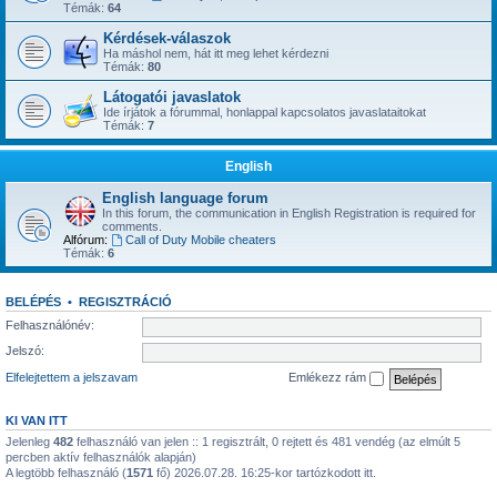
Témák:
64
Kérdések-válaszok
Ha máshol nem, hát itt meg lehet kérdezni
Témák:
80
Látogatói javaslatok
Ide írjátok a fórummal, honlappal kapcsolatos javaslataitokat
Témák:
7
English
English language forum
In this forum, the communication in English Registration is required for
comments.
Alfórum:
Call of Duty Mobile cheaters
Témák:
6
BELÉPÉS
•
REGISZTRÁCIÓ
Felhasználónév:
Jelszó:
Elfelejtettem a jelszavam
Emlékezz rám
KI VAN ITT
Jelenleg
482
felhasználó van jelen :: 1 regisztrált, 0 rejtett és 481 vendég (az elmúlt 5
percben aktív felhasználók alapján)
A legtöbb felhasználó (
1571
fő) 2026.07.28. 16:25-kor tartózkodott itt.