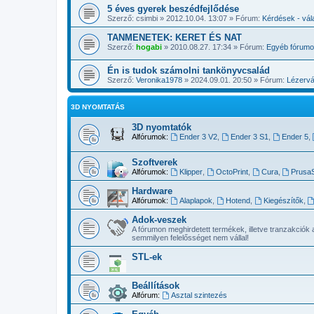
5 éves gyerek beszédfejlődése
Szerző:
csimbi
» 2012.10.04. 13:07 » Fórum:
Kérdések - vá
TANMENETEK: KERET ÉS NAT
Szerző:
hogabi
» 2010.08.27. 17:34 » Fórum:
Egyéb fórum
Én is tudok számolni tankönyvcsalád
Szerző:
Veronika1978
» 2024.09.01. 20:50 » Fórum:
Lézervá
3D NYOMTATÁS
3D nyomtatók
Alfórumok:
Ender 3 V2
,
Ender 3 S1
,
Ender 5
,
Szoftverek
Alfórumok:
Klipper
,
OctoPrint
,
Cura
,
PrusaS
Hardware
Alfórumok:
Alaplapok
,
Hotend
,
Kiegészítők
,
Adok-veszek
A fórumon meghirdetett termékek, illetve tranzakciók 
semmilyen felelősséget nem vállal!
STL-ek
Beállítások
Alfórum:
Asztal szintezés