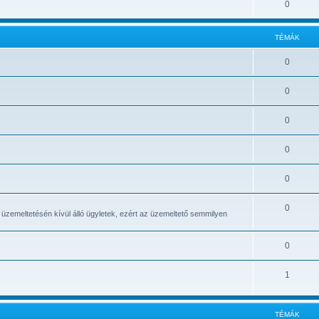
0
TÉMÁK
0
0
0
0
0
0
 üzemeltetésén kívül álló ügyletek, ezért az üzemeltető semmilyen
0
1
TÉMÁK