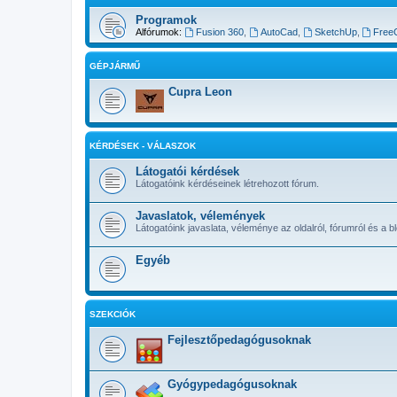
Programok
Alfórumok:
Fusion 360
,
AutoCad
,
SketchUp
,
Free
GÉPJÁRMŰ
Cupra Leon
KÉRDÉSEK - VÁLASZOK
Látogatói kérdések
Látogatóink kérdéseinek létrehozott fórum.
Javaslatok, vélemények
Látogatóink javaslata, véleménye az oldalról, fórumról és a bl
Egyéb
SZEKCIÓK
Fejlesztőpedagógusoknak
Gyógypedagógusoknak