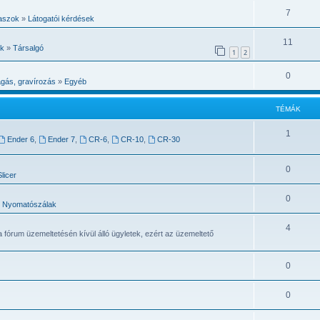
7
laszok
»
Látogatói kérdések
11
ok
»
Társalgó
1
2
0
gás, gravírozás
»
Egyéb
TÉMÁK
1
Ender 6
,
Ender 7
,
CR-6
,
CR-10
,
CR-30
0
licer
0
Nyomatószálak
4
a fórum üzemeltetésén kívül álló ügyletek, ezért az üzemeltető
0
0