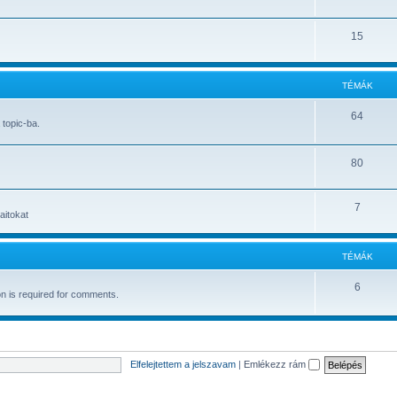
15
TÉMÁK
64
topic-ba.
80
7
aitokat
TÉMÁK
6
on is required for comments.
Elfelejtettem a jelszavam
|
Emlékezz rám