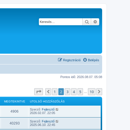
Keresés
Részletes keresés
Regisztráció
Belépés
Pontos idő: 2026.08.07. 05:08
Oldal:
2
/
10
1
2
3
4
5
10
Előző
Következő
…
MEGTEKINTVE
UTOLSÓ HOZZÁSZÓLÁS
Szerző:
Fejlesztő
4906
2026.02.07. 22:05
Szerző:
Fejlesztő
40293
2025.06.10. 22:45