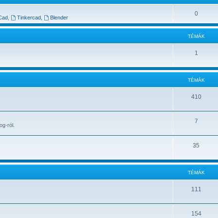
0
Cad
,
Tinkercad
,
Blender
TÉMÁK
1
TÉMÁK
410
7
og-ról.
35
TÉMÁK
111
154