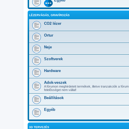
Egyéb
LÉZERVÁGÁS, GRAVÍROZÁS
CO2 lézer
Ortur
Neje
Szoftverek
Hardware
Adok-veszek
A fórumon meghirdetett termékek, illetve tranzakciók a fórum
felelősséget nem vállal!
Beállítások
Egyéb
3D TERVEZÉS