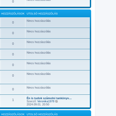
0
s
k
z
i
ó
n
l
t
HOZZÁSZÓLÁSOK
UTOLSÓ HOZZÁSZÓLÁS
á
é
s
s
m
e
Nincs hozzászólás
0
e
g
t
Nincs hozzászólás
0
e
k
i
Nincs hozzászólás
n
0
t
é
s
Nincs hozzászólás
0
e
Nincs hozzászólás
0
Nincs hozzászólás
0
Nincs hozzászólás
0
Én is tudok számolni tankönyv…
1
U
Szerző:
Veronika1978
t
2024.09.01. 20:50
o
l
s
HOZZÁSZÓLÁSOK
UTOLSÓ HOZZÁSZÓLÁS