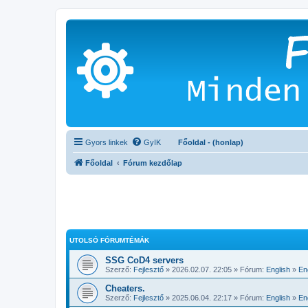
Gyors linkek
GyIK
Főoldal - (honlap)
Főoldal
Fórum kezdőlap
UTOLSÓ FÓRUMTÉMÁK
SSG CoD4 servers
Szerző:
Fejlesztő
» 2026.02.07. 22:05 » Fórum:
English
»
En
Cheaters.
Szerző:
Fejlesztő
» 2025.06.04. 22:17 » Fórum:
English
»
En