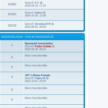
Szerző:
A.V.
52962
2025.05.10. 17:24
Szerző:
kaboci
63363
2024.10.25. 12:50
Szerző:
Veronika1978
26229
2024.09.01. 20:50
HOZZÁSZÓLÁSOK
UTOLSÓ HOZZÁSZÓLÁS
Nyomtató ismertetése
1
U
Szerző:
Fodor Zoltán
t
2022.09.29. 09:24
o
l
Nincs hozzászólás
0
s
ó
h
Nincs hozzászólás
o
0
z
z
á
JST 1.25mm Female
4
U
s
Szerző:
Fejlesztő
t
z
2022.10.01. 23:29
o
ó
l
l
Nincs hozzászólás
0
s
á
ó
s
h
m
Nincs hozzászólás
o
e
0
z
g
z
t
á
e
Nincs hozzászólás