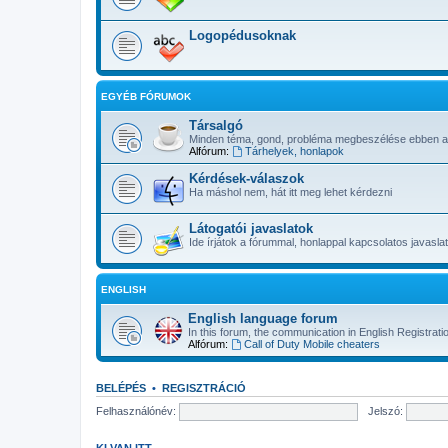
Logopédusoknak
EGYÉB FÓRUMOK
Társalgó
Minden téma, gond, probléma megbeszélése ebben a 
Alfórum:
Tárhelyek, honlapok
Kérdések-válaszok
Ha máshol nem, hát itt meg lehet kérdezni
Látogatói javaslatok
Ide írjátok a fórummal, honlappal kapcsolatos javaslat
ENGLISH
English language forum
In this forum, the communication in English Registrati
Alfórum:
Call of Duty Mobile cheaters
BELÉPÉS
•
REGISZTRÁCIÓ
Felhasználónév:
Jelszó:
KI VAN ITT