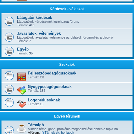
Kérdések - válaszok
Látogatói kérdések
Látogatóink kérdéseinek létrehozott fórum.
Témák:
410
Javaslatok, vélemények
Látogatóink javaslata, véleménye az oldalról, fórumról és a blog-ról.
Témák:
7
Egyéb
Témák:
35
Szekciók
Fejlesztőpedagógusoknak
Témák:
111
Gyógypedagógusoknak
Témák:
154
Logopédusoknak
Témák:
15
Egyéb fórumok
Társalgó
Minden téma, gond, probléma megbeszélése ebben a topic-ba.
Alfórum:
Tárhelyek, honlapok