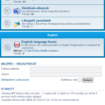
Témák:
64
Kérdések-válaszok
Ha máshol nem, hát itt meg lehet kérdezni
Témák:
80
Látogatói javaslatok
Ide írjátok a fórummal, honlappal kapcsolatos javaslataitokat
Témák:
7
English
English language forum
In this forum, the communication in English Registration is required for
comments.
Alfórum:
Call of Duty Mobile cheaters
Témák:
6
BELÉPÉS
•
REGISZTRÁCIÓ
Felhasználónév:
Jelszó:
Elfelejtettem a jelszavam
Emlékezz rám
KI VAN ITT
Jelenleg
477
felhasználó van jelen :: 1 regisztrált, 0 rejtett és 476 vendég (az elmúlt 5
percben aktív felhasználók alapján)
A legtöbb felhasználó (
1571
fő) 2026.07.28. 16:25-kor tartózkodott itt.