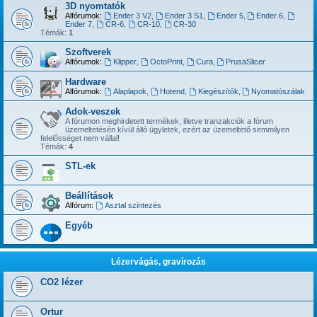
3D nyomtatók
Alfórumok:
Ender 3 V2
,
Ender 3 S1
,
Ender 5
,
Ender 6
,
Ender 7
,
CR-6
,
CR-10
,
CR-30
Témák:
1
Szoftverek
Alfórumok:
Klipper
,
OctoPrint
,
Cura
,
PrusaSlicer
Hardware
Alfórumok:
Alaplapok
,
Hotend
,
Kiegészítők
,
Nyomatószálak
Adok-veszek
A fórumon meghirdetett termékek, illetve tranzakciók a fórum
üzemeltetésén kívül álló ügyletek, ezért az üzemeltető semmilyen
felelősséget nem vállal!
Témák:
4
STL-ek
Beállítások
Alfórum:
Asztal szintezés
Egyéb
Lézervágás, gravírozás
CO2 lézer
Ortur