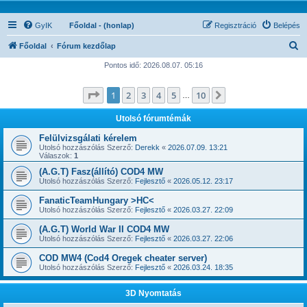
GyIK
Főoldal - (honlap)
Regisztráció
Belépés
K
Főoldal
Fórum kezdőlap
e
Pontos idő: 2026.08.07. 05:16
r
Oldal:
1
/
10
1
2
3
4
5
10
Következő
e
…
s
Utolsó fórumtémák
é
Felülvizsgálati kérelem
s
Utolsó hozzászólás Szerző:
Derekk
«
2026.07.09. 13:21
Válaszok:
1
(A.G.T) Fasz(állító) COD4 MW
Utolsó hozzászólás Szerző:
Fejlesztő
«
2026.05.12. 23:17
FanaticTeamHungary >HC<
Utolsó hozzászólás Szerző:
Fejlesztő
«
2026.03.27. 22:09
(A.G.T) World War II COD4 MW
Utolsó hozzászólás Szerző:
Fejlesztő
«
2026.03.27. 22:06
COD MW4 (Cod4 Oregek cheater server)
Utolsó hozzászólás Szerző:
Fejlesztő
«
2026.03.24. 18:35
3D Nyomtatás