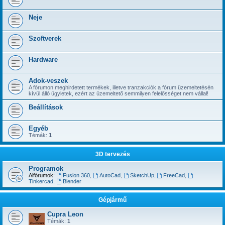
Neje
Szoftverek
Hardware
Adok-veszek
A fórumon meghirdetett termékek, illetve tranzakciók a fórum üzemeltetésén
kívül álló ügyletek, ezért az üzemeltető semmilyen felelősséget nem vállal!
Beállítások
Egyéb
Témák:
1
3D tervezés
Programok
Alfórumok:
Fusion 360
,
AutoCad
,
SketchUp
,
FreeCad
,
Tinkercad
,
Blender
Gépjármű
Cupra Leon
Témák:
1