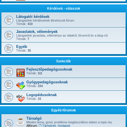
Kérdések - válaszok
Látogatói kérdések
Látogatóink kérdéseinek létrehozott fórum.
Témák:
410
Javaslatok, vélemények
Látogatóink javaslata, véleménye az oldalról, fórumról és a blog-ról.
Témák:
7
Egyéb
Témák:
35
Szekciók
Fejlesztőpedagógusoknak
Témák:
111
Gyógypedagógusoknak
Témák:
154
Logopédusoknak
Témák:
15
Egyéb fórumok
Társalgó
Minden téma, gond, probléma megbeszélése ebben a topic-ba.
Alfórum:
Tárhelyek, honlapok