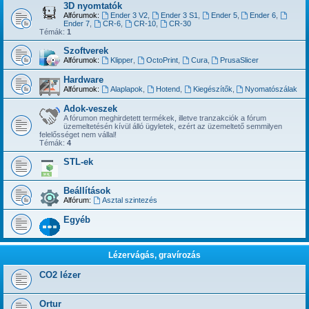
3D nyomtatók
Alfórumok:
Ender 3 V2
,
Ender 3 S1
,
Ender 5
,
Ender 6
,
Ender 7
,
CR-6
,
CR-10
,
CR-30
Témák:
1
Szoftverek
Alfórumok:
Klipper
,
OctoPrint
,
Cura
,
PrusaSlicer
Hardware
Alfórumok:
Alaplapok
,
Hotend
,
Kiegészítők
,
Nyomatószálak
Adok-veszek
A fórumon meghirdetett termékek, illetve tranzakciók a fórum
üzemeltetésén kívül álló ügyletek, ezért az üzemeltető semmilyen
felelősséget nem vállal!
Témák:
4
STL-ek
Beállítások
Alfórum:
Asztal szintezés
Egyéb
Lézervágás, gravírozás
CO2 lézer
Ortur