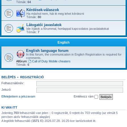
Témák:
64
Kérdések-válaszok
Ha máshol nem, hát itt meg lehet kérdezni
Témák:
80
Látogatói javaslatok
Ide írjátok a fórummal, honlappal kapcsolatos javaslataitokat
Témák:
7
English
English language forum
In this forum, the communication in English Registration is required for
comments.
Alfórum:
Call of Duty Mobile cheaters
Témák:
6
BELÉPÉS
•
REGISZTRÁCIÓ
Felhasználónév:
Jelszó:
Elfelejtettem a jelszavam
Emlékezz rám
KI VAN ITT
Jelenleg
703
felhasználó van jelen :: 0 regisztrált, 0 rejtett és 703 vendég (az elmúlt 5
percben aktív felhasználók alapján)
A legtöbb felhasználó (
1571
fő) 2026.07.28. 16:25-kor tartózkodott itt.