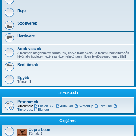
Neje
Szoftverek
Hardware
Adok-veszek
A fórumon meghirdetett termékek, illetve tranzakciók a fórum üzemeltetésén
kívül álló ügyletek, ezért az üzemeltető semmilyen felelősséget nem vállal!
Beállítások
Egyéb
Témák:
1
3D tervezés
Programok
Alfórumok:
Fusion 360
,
AutoCad
,
SketchUp
,
FreeCad
,
Tinkercad
,
Blender
Gépjármű
Cupra Leon
Témák:
1