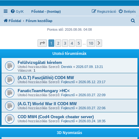
GyIK
Főoldal - (honlap)
Regisztráció
Belépés
K
Főoldal
Fórum kezdőlap
e
Pontos idő: 2026.08.06. 04:08
r
Oldal:
1
/
10
1
2
3
4
5
10
Következő
e
…
s
Utolsó fórumtémák
é
Felülvizsgálati kérelem
s
Utolsó hozzászólás Szerző:
Derekk
«
2026.07.09. 13:21
Válaszok:
1
(A.G.T) Fasz(állító) COD4 MW
Utolsó hozzászólás Szerző:
Fejlesztő
«
2026.05.12. 23:17
FanaticTeamHungary >HC<
Utolsó hozzászólás Szerző:
Fejlesztő
«
2026.03.27. 22:09
(A.G.T) World War II COD4 MW
Utolsó hozzászólás Szerző:
Fejlesztő
«
2026.03.27. 22:06
COD MW4 (Cod4 Oregek cheater server)
Utolsó hozzászólás Szerző:
Fejlesztő
«
2026.03.24. 18:35
3D Nyomtatás