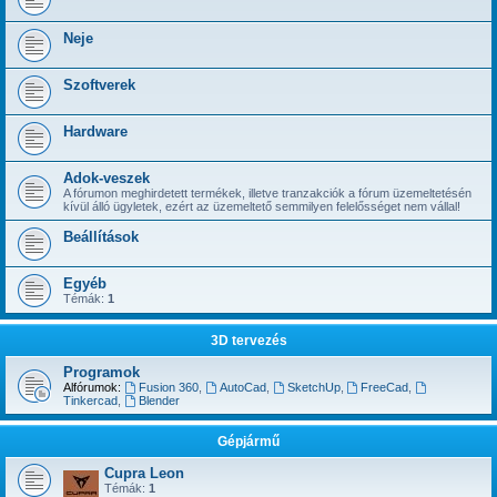
Neje
Szoftverek
Hardware
Adok-veszek
A fórumon meghirdetett termékek, illetve tranzakciók a fórum üzemeltetésén
kívül álló ügyletek, ezért az üzemeltető semmilyen felelősséget nem vállal!
Beállítások
Egyéb
Témák:
1
3D tervezés
Programok
Alfórumok:
Fusion 360
,
AutoCad
,
SketchUp
,
FreeCad
,
Tinkercad
,
Blender
Gépjármű
Cupra Leon
Témák:
1