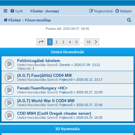
GyIK
Főoldal - (honlap)
Regisztráció
Belépés
K
Főoldal
Fórum kezdőlap
e
Pontos idő: 2026.08.07. 00:45
r
Oldal:
1
/
10
1
2
3
4
5
10
Következő
e
…
s
Utolsó fórumtémák
é
Felülvizsgálati kérelem
s
Utolsó hozzászólás Szerző:
Derekk
«
2026.07.09. 13:21
Válaszok:
1
(A.G.T) Fasz(állító) COD4 MW
Utolsó hozzászólás Szerző:
Fejlesztő
«
2026.05.12. 23:17
FanaticTeamHungary >HC<
Utolsó hozzászólás Szerző:
Fejlesztő
«
2026.03.27. 22:09
(A.G.T) World War II COD4 MW
Utolsó hozzászólás Szerző:
Fejlesztő
«
2026.03.27. 22:06
COD MW4 (Cod4 Oregek cheater server)
Utolsó hozzászólás Szerző:
Fejlesztő
«
2026.03.24. 18:35
3D Nyomtatás