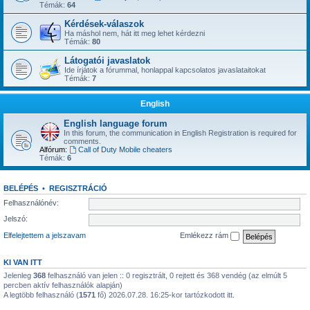
Témák:
64
Kérdések-válaszok
Ha máshol nem, hát itt meg lehet kérdezni
Témák:
80
Látogatói javaslatok
Ide írjátok a fórummal, honlappal kapcsolatos javaslataitokat
Témák:
7
English
English language forum
In this forum, the communication in English Registration is required for
comments.
Alfórum:
Call of Duty Mobile cheaters
Témák:
6
BELÉPÉS
•
REGISZTRÁCIÓ
Felhasználónév:
Jelszó:
Elfelejtettem a jelszavam
Emlékezz rám
KI VAN ITT
Jelenleg
368
felhasználó van jelen :: 0 regisztrált, 0 rejtett és 368 vendég (az elmúlt 5
percben aktív felhasználók alapján)
A legtöbb felhasználó (
1571
fő) 2026.07.28. 16:25-kor tartózkodott itt.