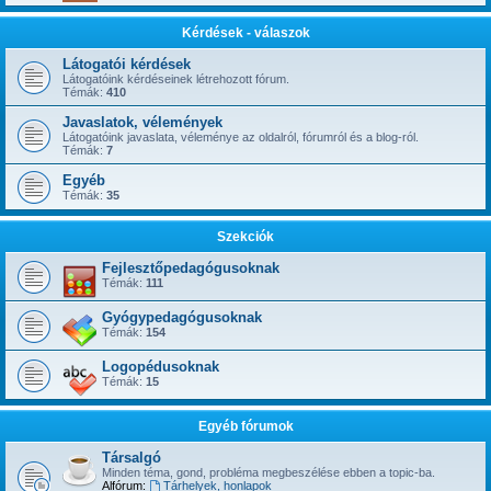
Kérdések - válaszok
Látogatói kérdések
Látogatóink kérdéseinek létrehozott fórum.
Témák:
410
Javaslatok, vélemények
Látogatóink javaslata, véleménye az oldalról, fórumról és a blog-ról.
Témák:
7
Egyéb
Témák:
35
Szekciók
Fejlesztőpedagógusoknak
Témák:
111
Gyógypedagógusoknak
Témák:
154
Logopédusoknak
Témák:
15
Egyéb fórumok
Társalgó
Minden téma, gond, probléma megbeszélése ebben a topic-ba.
Alfórum:
Tárhelyek, honlapok