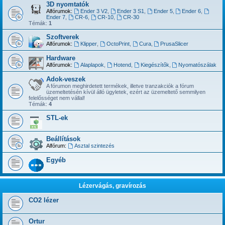
3D nyomtatók
Alfórumok:
Ender 3 V2
,
Ender 3 S1
,
Ender 5
,
Ender 6
,
Ender 7
,
CR-6
,
CR-10
,
CR-30
Témák:
1
Szoftverek
Alfórumok:
Klipper
,
OctoPrint
,
Cura
,
PrusaSlicer
Hardware
Alfórumok:
Alaplapok
,
Hotend
,
Kiegészítők
,
Nyomatószálak
Adok-veszek
A fórumon meghirdetett termékek, illetve tranzakciók a fórum
üzemeltetésén kívül álló ügyletek, ezért az üzemeltető semmilyen
felelősséget nem vállal!
Témák:
4
STL-ek
Beállítások
Alfórum:
Asztal szintezés
Egyéb
Lézervágás, gravírozás
CO2 lézer
Ortur