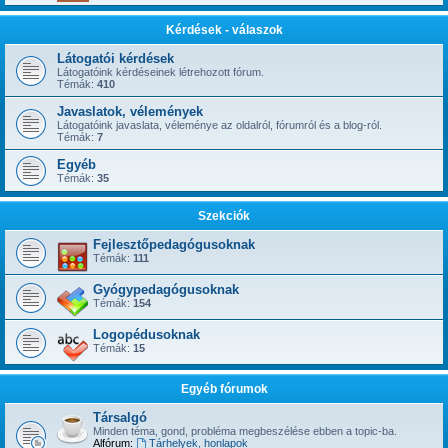
Kérdések - válaszok
Látogatói kérdések
Látogatóink kérdéseinek létrehozott fórum.
Témák:
410
Javaslatok, vélemények
Látogatóink javaslata, véleménye az oldalról, fórumról és a blog-ról.
Témák:
7
Egyéb
Témák:
35
Szekciók
Fejlesztőpedagógusoknak
Témák:
111
Gyógypedagógusoknak
Témák:
154
Logopédusoknak
Témák:
15
Egyéb fórumok
Társalgó
Minden téma, gond, probléma megbeszélése ebben a topic-ba.
Alfórum:
Tárhelyek, honlapok