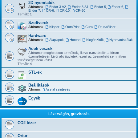
3D nyomtatók
Alfórumok:
Ender 3 V2
,
Ender 3 S1
,
Ender 5
,
Ender 6
,
Ender 7
,
CR-6
,
CR-10
,
CR-30
Témák:
1
Szoftverek
Alfórumok:
Klipper
,
OctoPrint
,
Cura
,
PrusaSlicer
Hardware
Alfórumok:
Alaplapok
,
Hotend
,
Kiegészítők
,
Nyomatószálak
Adok-veszek
A fórumon meghirdetett termékek, illetve tranzakciók a fórum
üzemeltetésén kívül álló ügyletek, ezért az üzemeltető semmilyen
felelősséget nem vállal!
Témák:
4
STL-ek
Beállítások
Alfórum:
Asztal szintezés
Egyéb
Lézervágás, gravírozás
CO2 lézer
Ortur