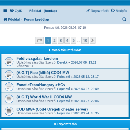
GyIK
Főoldal - (honlap)
Regisztráció
Belépés
K
Főoldal
Fórum kezdőlap
e
Pontos idő: 2026.08.06. 07:19
r
Oldal:
1
/
10
1
2
3
4
5
10
Következő
e
…
s
Utolsó fórumtémák
é
Felülvizsgálati kérelem
s
Utolsó hozzászólás Szerző:
Derekk
«
2026.07.09. 13:21
Válaszok:
1
(A.G.T) Fasz(állító) COD4 MW
Utolsó hozzászólás Szerző:
Fejlesztő
«
2026.05.12. 23:17
FanaticTeamHungary >HC<
Utolsó hozzászólás Szerző:
Fejlesztő
«
2026.03.27. 22:09
(A.G.T) World War II COD4 MW
Utolsó hozzászólás Szerző:
Fejlesztő
«
2026.03.27. 22:06
COD MW4 (Cod4 Oregek cheater server)
Utolsó hozzászólás Szerző:
Fejlesztő
«
2026.03.24. 18:35
3D Nyomtatás