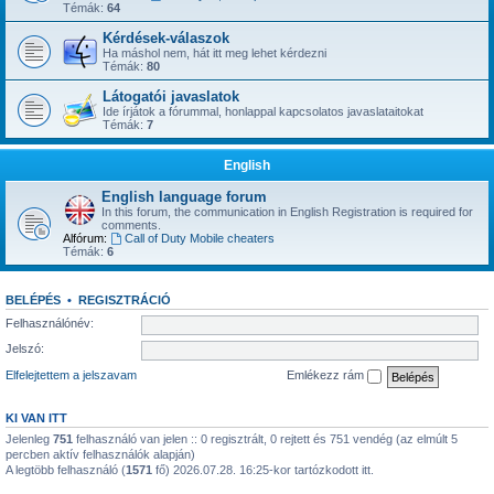
Témák:
64
Kérdések-válaszok
Ha máshol nem, hát itt meg lehet kérdezni
Témák:
80
Látogatói javaslatok
Ide írjátok a fórummal, honlappal kapcsolatos javaslataitokat
Témák:
7
English
English language forum
In this forum, the communication in English Registration is required for
comments.
Alfórum:
Call of Duty Mobile cheaters
Témák:
6
BELÉPÉS
•
REGISZTRÁCIÓ
Felhasználónév:
Jelszó:
Elfelejtettem a jelszavam
Emlékezz rám
KI VAN ITT
Jelenleg
751
felhasználó van jelen :: 0 regisztrált, 0 rejtett és 751 vendég (az elmúlt 5
percben aktív felhasználók alapján)
A legtöbb felhasználó (
1571
fő) 2026.07.28. 16:25-kor tartózkodott itt.