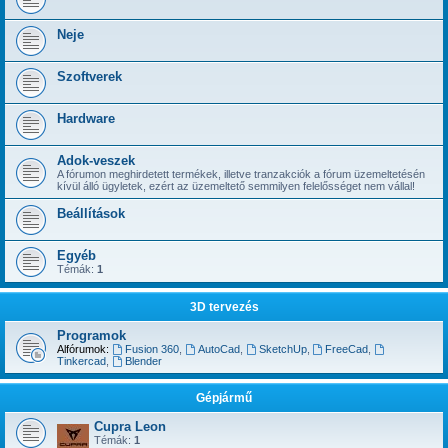
Neje
Szoftverek
Hardware
Adok-veszek
A fórumon meghirdetett termékek, illetve tranzakciók a fórum üzemeltetésén
kívül álló ügyletek, ezért az üzemeltető semmilyen felelősséget nem vállal!
Beállítások
Egyéb
Témák:
1
3D tervezés
Programok
Alfórumok:
Fusion 360
,
AutoCad
,
SketchUp
,
FreeCad
,
Tinkercad
,
Blender
Gépjármű
Cupra Leon
Témák:
1