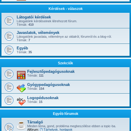
Kérdések - válaszok
Látogatói kérdések
Látogatóink kérdéseinek létrehozott fórum.
Témák:
410
Javaslatok, vélemények
Látogatóink javaslata, véleménye az oldalról, fórumról és a blog-ról.
Témák:
7
Egyéb
Témák:
35
Szekciók
Fejlesztőpedagógusoknak
Témák:
111
Gyógypedagógusoknak
Témák:
154
Logopédusoknak
Témák:
15
Egyéb fórumok
Társalgó
Minden téma, gond, probléma megbeszélése ebben a topic-ba.
Alfórum:
Tárhelyek, honlapok