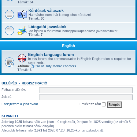
Témák:
64
Kérdések-válaszok
Ha máshol nem, hát itt meg lehet kérdezni
Témák:
80
Látogatói javaslatok
Ide írjátok a fórummal, honlappal kapcsolatos javaslataitokat
Témák:
7
English
English language forum
In this forum, the communication in English Registration is required for
comments.
Alfórum:
Call of Duty Mobile cheaters
Témák:
6
BELÉPÉS
•
REGISZTRÁCIÓ
Felhasználónév:
Jelszó:
Elfelejtettem a jelszavam
Emlékezz rám
KI VAN ITT
Jelenleg
1025
felhasználó van jelen :: 0 regisztrált, 0 rejtett és 1025 vendég (az elmúlt 5
percben aktív felhasználók alapján)
A legtöbb felhasználó (
1571
fő) 2026.07.28. 16:25-kor tartózkodott itt.