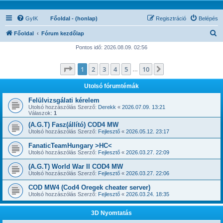
GyIK
Főoldal - (honlap)
Regisztráció
Belépés
K
Főoldal
Fórum kezdőlap
e
Pontos idő: 2026.08.09. 02:56
r
Oldal:
1
/
10
1
2
3
4
5
10
Következő
e
…
s
Utolsó fórumtémák
é
Felülvizsgálati kérelem
s
Utolsó hozzászólás Szerző:
Derekk
«
2026.07.09. 13:21
Válaszok:
1
(A.G.T) Fasz(állító) COD4 MW
Utolsó hozzászólás Szerző:
Fejlesztő
«
2026.05.12. 23:17
FanaticTeamHungary >HC<
Utolsó hozzászólás Szerző:
Fejlesztő
«
2026.03.27. 22:09
(A.G.T) World War II COD4 MW
Utolsó hozzászólás Szerző:
Fejlesztő
«
2026.03.27. 22:06
COD MW4 (Cod4 Oregek cheater server)
Utolsó hozzászólás Szerző:
Fejlesztő
«
2026.03.24. 18:35
3D Nyomtatás