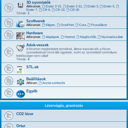
3D nyomtatók
Alfórumok:
Ender 3 V2
,
Ender 3 S1
,
Ender 5
,
Ender 6
,
Ender 7
,
CR-6
,
CR-10
,
CR-30
Témák:
1
Szoftverek
Alfórumok:
Klipper
,
OctoPrint
,
Cura
,
PrusaSlicer
Hardware
Alfórumok:
Alaplapok
,
Hotend
,
Kiegészítők
,
Nyomatószálak
Adok-veszek
A fórumon meghirdetett termékek, illetve tranzakciók a fórum
üzemeltetésén kívül álló ügyletek, ezért az üzemeltető semmilyen
felelősséget nem vállal!
Témák:
4
STL-ek
Beállítások
Alfórum:
Asztal szintezés
Egyéb
Lézervágás, gravírozás
CO2 lézer
Ortur