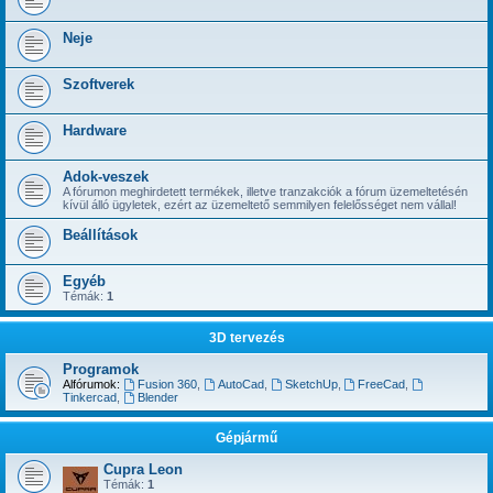
Neje
Szoftverek
Hardware
Adok-veszek
A fórumon meghirdetett termékek, illetve tranzakciók a fórum üzemeltetésén
kívül álló ügyletek, ezért az üzemeltető semmilyen felelősséget nem vállal!
Beállítások
Egyéb
Témák:
1
3D tervezés
Programok
Alfórumok:
Fusion 360
,
AutoCad
,
SketchUp
,
FreeCad
,
Tinkercad
,
Blender
Gépjármű
Cupra Leon
Témák:
1