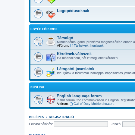
Logopédusoknak
EGYÉB FÓRUMOK
Társalgó
Minden téma, gond, probléma megbeszélése ebben a 
Alfórum:
Tárhelyek, honlapok
Kérdések-válaszok
Ha máshol nem, hát itt meg lehet kérdezni
Látogatói javaslatok
Ide írjátok a fórummal, honlappal kapcsolatos javaslat
ENGLISH
English language forum
In this forum, the communication in English Registrati
Alfórum:
Call of Duty Mobile cheaters
BELÉPÉS
•
REGISZTRÁCIÓ
Felhasználónév:
Jelszó:
KI VAN ITT