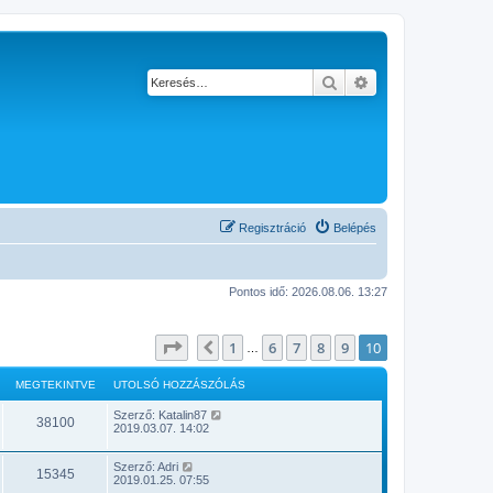
Keresés
Részletes keresés
Regisztráció
Belépés
Pontos idő: 2026.08.06. 13:27
Oldal:
10
/
10
1
6
7
8
9
10
Előző
…
MEGTEKINTVE
UTOLSÓ HOZZÁSZÓLÁS
Szerző:
Katalin87
38100
2019.03.07. 14:02
Szerző:
Adri
15345
2019.01.25. 07:55