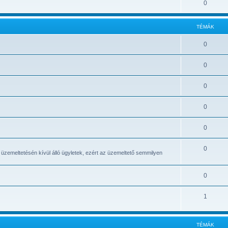
0
TÉMÁK
0
0
0
0
0
0
 üzemeltetésén kívül álló ügyletek, ezért az üzemeltető semmilyen
0
1
TÉMÁK