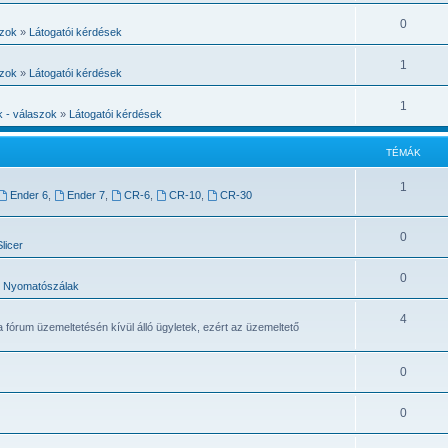
0
szok
»
Látogatói kérdések
1
szok
»
Látogatói kérdések
1
 - válaszok
»
Látogatói kérdések
TÉMÁK
1
Ender 6
,
Ender 7
,
CR-6
,
CR-10
,
CR-30
0
licer
0
Nyomatószálak
4
a fórum üzemeltetésén kívül álló ügyletek, ezért az üzemeltető
0
0