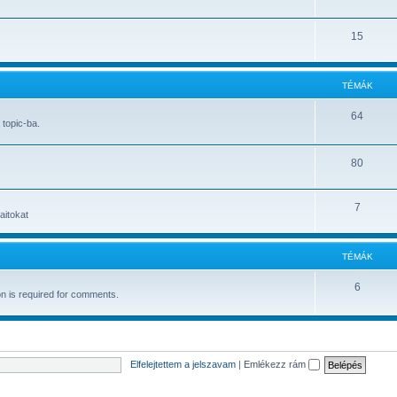
15
TÉMÁK
64
topic-ba.
80
7
aitokat
TÉMÁK
6
on is required for comments.
Elfelejtettem a jelszavam
|
Emlékezz rám