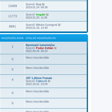
Szerző:
Bogi
13469
2019.01.24. 09:38
Szerző:
hogabi
11773
2019.01.20. 11:05
Szerző:
Békési Györgyné
8891
2019.01.16. 13:40
HOZZÁSZÓLÁSOK
UTOLSÓ HOZZÁSZÓLÁS
Nyomtató ismertetése
1
U
Szerző:
Fodor Zoltán
t
2022.09.29. 09:24
o
l
Nincs hozzászólás
0
s
ó
h
Nincs hozzászólás
o
0
z
z
á
JST 1.25mm Female
4
U
s
Szerző:
Fejlesztő
t
z
2022.10.01. 23:29
o
ó
l
l
Nincs hozzászólás
0
s
á
ó
s
h
m
Nincs hozzászólás
o
e
0
z
g
z
t
á
e
Nincs hozzászólás