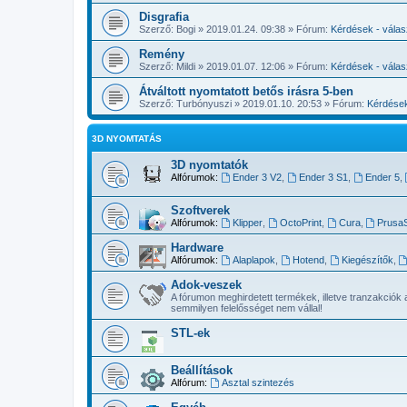
Disgrafia
Szerző:
Bogi
» 2019.01.24. 09:38 » Fórum:
Kérdések - vála
Remény
Szerző:
Mildi
» 2019.01.07. 12:06 » Fórum:
Kérdések - vála
Átváltott nyomtatott betős irásra 5-ben
Szerző:
Turbónyuszi
» 2019.01.10. 20:53 » Fórum:
Kérdések
3D NYOMTATÁS
3D nyomtatók
Alfórumok:
Ender 3 V2
,
Ender 3 S1
,
Ender 5
,
Szoftverek
Alfórumok:
Klipper
,
OctoPrint
,
Cura
,
PrusaS
Hardware
Alfórumok:
Alaplapok
,
Hotend
,
Kiegészítők
,
Adok-veszek
A fórumon meghirdetett termékek, illetve tranzakciók 
semmilyen felelősséget nem vállal!
STL-ek
Beállítások
Alfórum:
Asztal szintezés