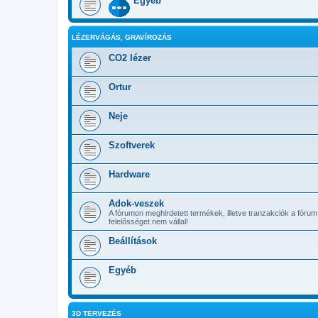
Egyéb
LÉZERVÁGÁS, GRAVÍROZÁS
CO2 lézer
Ortur
Neje
Szoftverek
Hardware
Adok-veszek
A fórumon meghirdetett termékek, illetve tranzakciók a fórum
felelősséget nem vállal!
Beállítások
Egyéb
3D TERVEZÉS