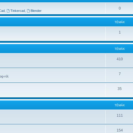
0
Cad
,
Tinkercad
,
Blender
TÉMÁK
1
TÉMÁK
410
7
og-ról.
35
TÉMÁK
111
154