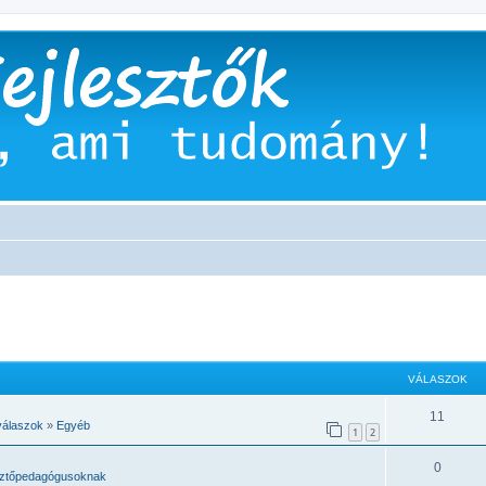
VÁLASZOK
11
válaszok
»
Egyéb
1
2
0
sztőpedagógusoknak