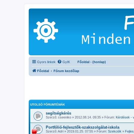
Gyors linkek
GyIK
Főoldal - (honlap)
Főoldal
Fórum kezdőlap
UTOLSÓ FÓRUMTÉMÁK
segítségkérés
Szerző:
cseeniko
» 2012.08.14. 09:35 » Fórum:
Kérdések - 
Portfólió-fejlesztők-szakszolgálat-iskola
Szerző:
Adri
» 2019.01.25. 07:55 » Fórum:
Szekciók
»
Fejle