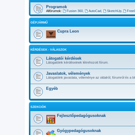
Programok
Alfórumok:
Fusion 360
,
AutoCad
,
SketchUp
,
Free
GÉPJÁRMŰ
Cupra Leon
KÉRDÉSEK - VÁLASZOK
Látogatói kérdések
Látogatóink kérdéseinek létrehozott fórum.
Javaslatok, vélemények
Látogatóink javaslata, véleménye az oldalról, fórumról és a bl
Egyéb
SZEKCIÓK
Fejlesztőpedagógusoknak
Gyógypedagógusoknak