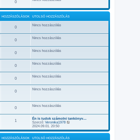
0
s
k
z
i
ó
n
l
t
HOZZÁSZÓLÁSOK
UTOLSÓ HOZZÁSZÓLÁS
á
é
s
s
m
e
Nincs hozzászólás
0
e
g
t
Nincs hozzászólás
0
e
k
i
Nincs hozzászólás
n
0
t
é
s
Nincs hozzászólás
0
e
Nincs hozzászólás
0
Nincs hozzászólás
0
Nincs hozzászólás
0
Én is tudok számolni tankönyv…
1
U
Szerző:
Veronika1978
t
2024.09.01. 20:50
o
l
s
HOZZÁSZÓLÁSOK
UTOLSÓ HOZZÁSZÓLÁS