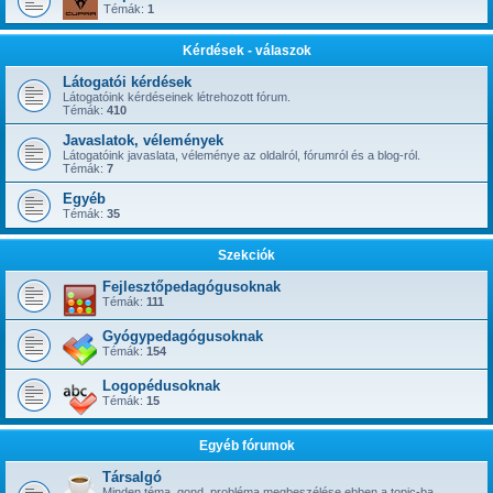
Témák:
1
Kérdések - válaszok
Látogatói kérdések
Látogatóink kérdéseinek létrehozott fórum.
Témák:
410
Javaslatok, vélemények
Látogatóink javaslata, véleménye az oldalról, fórumról és a blog-ról.
Témák:
7
Egyéb
Témák:
35
Szekciók
Fejlesztőpedagógusoknak
Témák:
111
Gyógypedagógusoknak
Témák:
154
Logopédusoknak
Témák:
15
Egyéb fórumok
Társalgó
Minden téma, gond, probléma megbeszélése ebben a topic-ba.