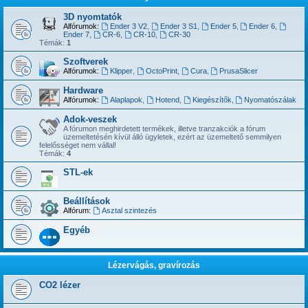
3D nyomtatók
Alfórumok:
Ender 3 V2
,
Ender 3 S1
,
Ender 5
,
Ender 6
,
Ender 7
,
CR-6
,
CR-10
,
CR-30
Témák:
1
Szoftverek
Alfórumok:
Klipper
,
OctoPrint
,
Cura
,
PrusaSlicer
Hardware
Alfórumok:
Alaplapok
,
Hotend
,
Kiegészítők
,
Nyomatószálak
Adok-veszek
A fórumon meghirdetett termékek, illetve tranzakciók a fórum
üzemeltetésén kívül álló ügyletek, ezért az üzemeltető semmilyen
felelősséget nem vállal!
Témák:
4
STL-ek
Beállítások
Alfórum:
Asztal szintezés
Egyéb
Lézervágás, gravírozás
CO2 lézer