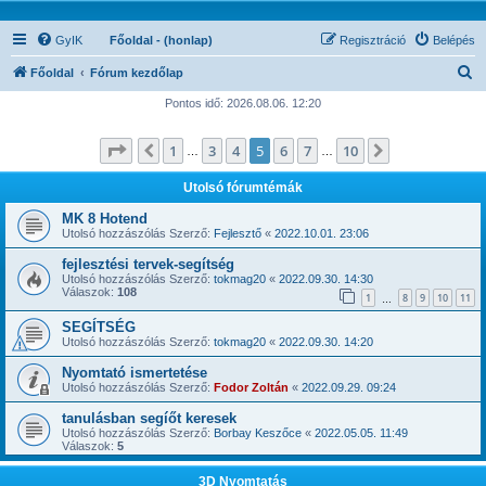
GyIK
Főoldal - (honlap)
Regisztráció
Belépés
K
Főoldal
Fórum kezdőlap
e
Pontos idő: 2026.08.06. 12:20
r
Oldal:
5
/
10
1
3
4
5
6
7
10
Előző
Következő
e
…
…
s
Utolsó fórumtémák
é
MK 8 Hotend
s
Utolsó hozzászólás Szerző:
Fejlesztő
«
2022.10.01. 23:06
fejlesztési tervek-segítség
Utolsó hozzászólás Szerző:
tokmag20
«
2022.09.30. 14:30
Válaszok:
108
1
8
9
10
11
…
SEGÍTSÉG
Utolsó hozzászólás Szerző:
tokmag20
«
2022.09.30. 14:20
Nyomtató ismertetése
Utolsó hozzászólás Szerző:
Fodor Zoltán
«
2022.09.29. 09:24
tanulásban segíőt keresek
Utolsó hozzászólás Szerző:
Borbay Keszőce
«
2022.05.05. 11:49
Válaszok:
5
3D Nyomtatás