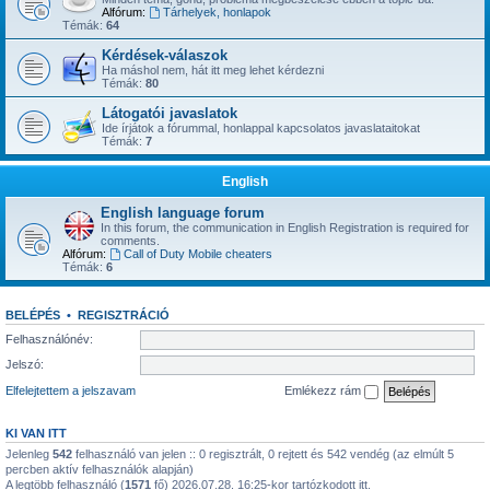
Alfórum:
Tárhelyek, honlapok
Témák:
64
Kérdések-válaszok
Ha máshol nem, hát itt meg lehet kérdezni
Témák:
80
Látogatói javaslatok
Ide írjátok a fórummal, honlappal kapcsolatos javaslataitokat
Témák:
7
English
English language forum
In this forum, the communication in English Registration is required for
comments.
Alfórum:
Call of Duty Mobile cheaters
Témák:
6
BELÉPÉS
•
REGISZTRÁCIÓ
Felhasználónév:
Jelszó:
Elfelejtettem a jelszavam
Emlékezz rám
KI VAN ITT
Jelenleg
542
felhasználó van jelen :: 0 regisztrált, 0 rejtett és 542 vendég (az elmúlt 5
percben aktív felhasználók alapján)
A legtöbb felhasználó (
1571
fő) 2026.07.28. 16:25-kor tartózkodott itt.