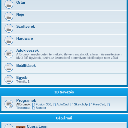
Ortur
Neje
Szoftverek
Hardware
Adok-veszek
A fórumon meghirdetett termékek, illetve tranzakciók a fórum üzemeltetésén
kívül álló ügyletek, ezért az üzemeltető semmilyen felelősséget nem vállal!
Beállítások
Egyéb
Témák:
1
3D tervezés
Programok
Alfórumok:
Fusion 360
,
AutoCad
,
SketchUp
,
FreeCad
,
Tinkercad
,
Blender
Gépjármű
Cupra Leon