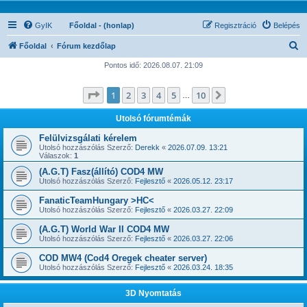
GyIK
Főoldal - (honlap)
Regisztráció
Belépés
K
Főoldal
Fórum kezdőlap
e
Pontos idő: 2026.08.07. 21:09
r
Oldal:
1
/
10
1
2
3
4
5
10
Következő
e
…
s
Utolsó fórumtémák
é
Felülvizsgálati kérelem
s
Utolsó hozzászólás Szerző:
Derekk
«
2026.07.09. 13:21
Válaszok:
1
(A.G.T) Fasz(állító) COD4 MW
Utolsó hozzászólás Szerző:
Fejlesztő
«
2026.05.12. 23:17
FanaticTeamHungary >HC<
Utolsó hozzászólás Szerző:
Fejlesztő
«
2026.03.27. 22:09
(A.G.T) World War II COD4 MW
Utolsó hozzászólás Szerző:
Fejlesztő
«
2026.03.27. 22:06
COD MW4 (Cod4 Oregek cheater server)
Utolsó hozzászólás Szerző:
Fejlesztő
«
2026.03.24. 18:35
3D Nyomtatás