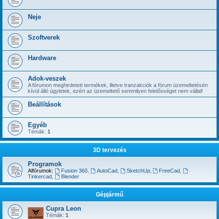
Neje
Szoftverek
Hardware
Adok-veszek
A fórumon meghirdetett termékek, illetve tranzakciók a fórum üzemeltetésén
kívül álló ügyletek, ezért az üzemeltető semmilyen felelősséget nem vállal!
Beállítások
Egyéb
Témák:
1
3D tervezés
Programok
Alfórumok:
Fusion 360
,
AutoCad
,
SketchUp
,
FreeCad
,
Tinkercad
,
Blender
Gépjármű
Cupra Leon
Témák:
1