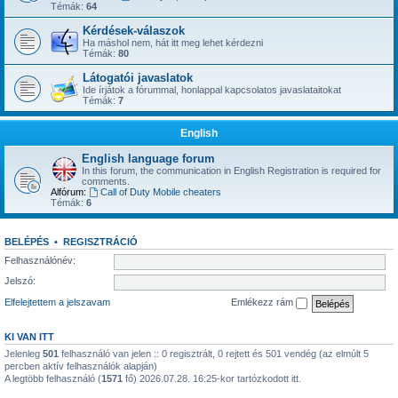
Témák:
64
Kérdések-válaszok
Ha máshol nem, hát itt meg lehet kérdezni
Témák:
80
Látogatói javaslatok
Ide írjátok a fórummal, honlappal kapcsolatos javaslataitokat
Témák:
7
English
English language forum
In this forum, the communication in English Registration is required for
comments.
Alfórum:
Call of Duty Mobile cheaters
Témák:
6
BELÉPÉS
•
REGISZTRÁCIÓ
Felhasználónév:
Jelszó:
Elfelejtettem a jelszavam
Emlékezz rám
KI VAN ITT
Jelenleg
501
felhasználó van jelen :: 0 regisztrált, 0 rejtett és 501 vendég (az elmúlt 5
percben aktív felhasználók alapján)
A legtöbb felhasználó (
1571
fő) 2026.07.28. 16:25-kor tartózkodott itt.