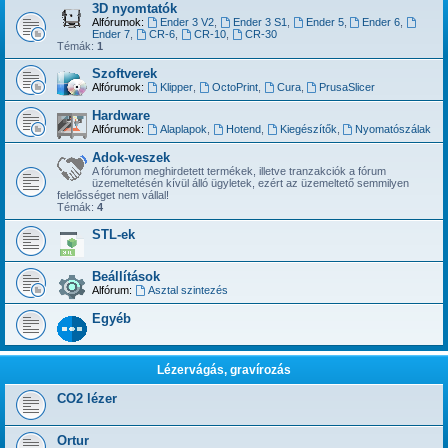
3D nyomtatók
Alfórumok:
Ender 3 V2
,
Ender 3 S1
,
Ender 5
,
Ender 6
,
Ender 7
,
CR-6
,
CR-10
,
CR-30
Témák:
1
Szoftverek
Alfórumok:
Klipper
,
OctoPrint
,
Cura
,
PrusaSlicer
Hardware
Alfórumok:
Alaplapok
,
Hotend
,
Kiegészítők
,
Nyomatószálak
Adok-veszek
A fórumon meghirdetett termékek, illetve tranzakciók a fórum
üzemeltetésén kívül álló ügyletek, ezért az üzemeltető semmilyen
felelősséget nem vállal!
Témák:
4
STL-ek
Beállítások
Alfórum:
Asztal szintezés
Egyéb
Lézervágás, gravírozás
CO2 lézer
Ortur