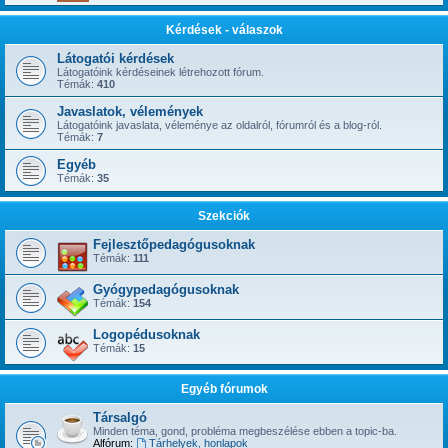
Kérdések - válaszok
Látogatói kérdések
Látogatóink kérdéseinek létrehozott fórum.
Témák:
410
Javaslatok, vélemények
Látogatóink javaslata, véleménye az oldalról, fórumról és a blog-ról.
Témák:
7
Egyéb
Témák:
35
Szekciók
Fejlesztőpedagógusoknak
Témák:
111
Gyógypedagógusoknak
Témák:
154
Logopédusoknak
Témák:
15
Egyéb fórumok
Társalgó
Minden téma, gond, probléma megbeszélése ebben a topic-ba.
Alfórum:
Tárhelyek, honlapok