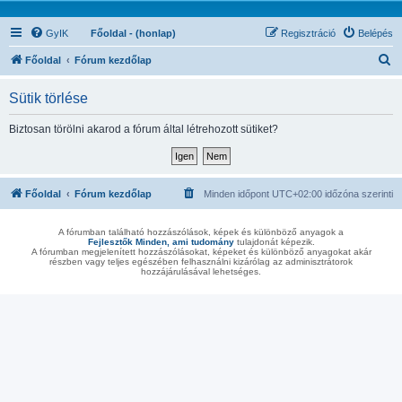
GyIK
Főoldal - (honlap)
Regisztráció
Belépés
K
Főoldal
Fórum kezdőlap
e
Sütik törlése
r
e
Biztosan törölni akarod a fórum által létrehozott sütiket?
s
é
s
Főoldal
Fórum kezdőlap
Minden időpont
UTC+02:00
időzóna szerinti
A fórumban található hozzászólások, képek és különböző anyagok a
Fejlesztők Minden, ami tudomány
tulajdonát képezik.
A fórumban megjelenített hozzászólásokat, képeket és különböző anyagokat akár
részben vagy teljes egészében felhasználni kizárólag az adminisztrátorok
hozzájárulásával lehetséges.