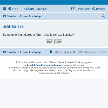
GyIK
Főoldal - (honlap)
Regisztráció
Belépés
K
Főoldal
Fórum kezdőlap
e
Sütik törlése
r
e
Biztosan törölni akarod a fórum által létrehozott sütiket?
s
é
s
Főoldal
Fórum kezdőlap
Minden időpont
UTC+02:00
időzóna szerinti
A fórumban található hozzászólások, képek és különböző anyagok a
Fejlesztők Minden, ami tudomány
tulajdonát képezik.
A fórumban megjelenített hozzászólásokat, képeket és különböző anyagokat akár
részben vagy teljes egészében felhasználni kizárólag az adminisztrátorok
hozzájárulásával lehetséges.