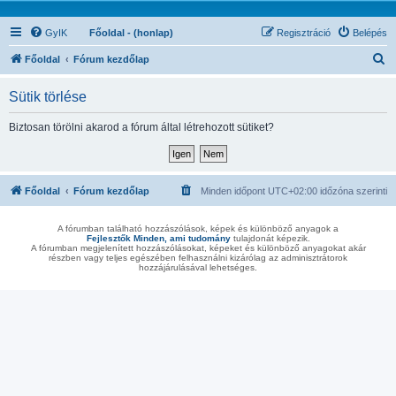
GyIK
Főoldal - (honlap)
Regisztráció
Belépés
K
Főoldal
Fórum kezdőlap
e
Sütik törlése
r
e
Biztosan törölni akarod a fórum által létrehozott sütiket?
s
é
s
Főoldal
Fórum kezdőlap
Minden időpont
UTC+02:00
időzóna szerinti
A fórumban található hozzászólások, képek és különböző anyagok a
Fejlesztők Minden, ami tudomány
tulajdonát képezik.
A fórumban megjelenített hozzászólásokat, képeket és különböző anyagokat akár
részben vagy teljes egészében felhasználni kizárólag az adminisztrátorok
hozzájárulásával lehetséges.