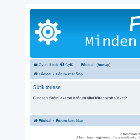
Gyors linkek
GyIK
Főoldal - (honlap)
Főoldal
Fórum kezdőlap
Sütik törlése
Biztosan törölni akarod a fórum által létrehozott sütiket?
Főoldal
Fórum kezdőlap
A fórumban t
A fórumban megjelenített hozzászólásokat, 