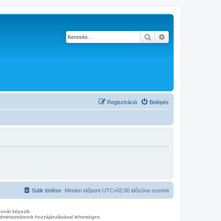
Keresés
Részletes keresés
Regisztráció
Belépés
Sütik törlése
Minden időpont
UTC+02:00
időzóna szerinti
donát képezik.
minisztrátorok hozzájárulásával lehetséges.