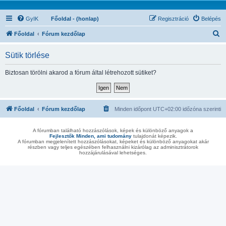
GyIK
Főoldal - (honlap)
Regisztráció
Belépés
K
Főoldal
Fórum kezdőlap
e
Sütik törlése
r
e
Biztosan törölni akarod a fórum által létrehozott sütiket?
s
é
s
Főoldal
Fórum kezdőlap
Minden időpont
UTC+02:00
időzóna szerinti
A fórumban található hozzászólások, képek és különböző anyagok a
Fejlesztők Minden, ami tudomány
tulajdonát képezik.
A fórumban megjelenített hozzászólásokat, képeket és különböző anyagokat akár
részben vagy teljes egészében felhasználni kizárólag az adminisztrátorok
hozzájárulásával lehetséges.