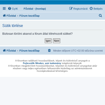
GyIK
Főoldal - (honlap)
Regisztráció
Belépés
K
Főoldal
Fórum kezdőlap
e
Sütik törlése
r
e
Biztosan törölni akarod a fórum által létrehozott sütiket?
s
é
s
Főoldal
Fórum kezdőlap
Minden időpont
UTC+02:00
időzóna szerinti
A fórumban található hozzászólások, képek és különböző anyagok a
Fejlesztők Minden, ami tudomány
tulajdonát képezik.
A fórumban megjelenített hozzászólásokat, képeket és különböző anyagokat akár
részben vagy teljes egészében felhasználni kizárólag az adminisztrátorok
hozzájárulásával lehetséges.