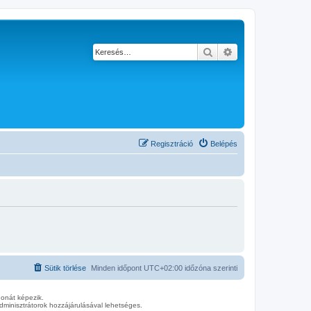
Keresés
Részletes keresés
Regisztráció
Belépés
Sütik törlése
Minden időpont
UTC+02:00
időzóna szerinti
donát képezik.
minisztrátorok hozzájárulásával lehetséges.