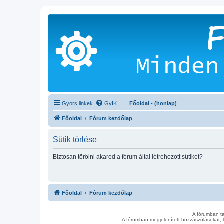
Gyors linkek
GyIK
Főoldal - (honlap)
Főoldal
Fórum kezdőlap
Sütik törlése
Biztosan törölni akarod a fórum által létrehozott sütiket?
Főoldal
Fórum kezdőlap
A fórumban t
A fórumban megjelenített hozzászólásokat, 