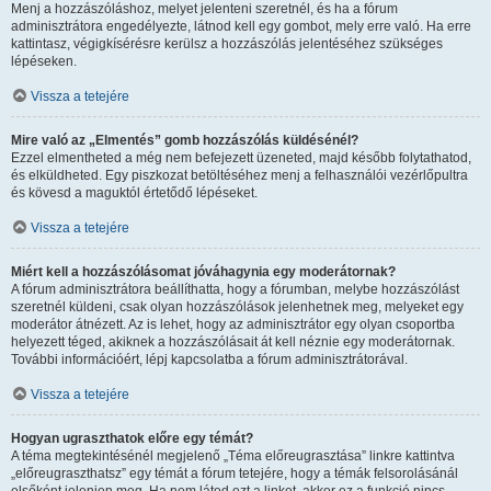
Menj a hozzászóláshoz, melyet jelenteni szeretnél, és ha a fórum
adminisztrátora engedélyezte, látnod kell egy gombot, mely erre való. Ha erre
kattintasz, végigkísérésre kerülsz a hozzászólás jelentéséhez szükséges
lépéseken.
Vissza a tetejére
Mire való az „Elmentés” gomb hozzászólás küldésénél?
Ezzel elmentheted a még nem befejezett üzeneted, majd később folytathatod,
és elküldheted. Egy piszkozat betöltéséhez menj a felhasználói vezérlőpultra
és kövesd a maguktól értetődő lépéseket.
Vissza a tetejére
Miért kell a hozzászólásomat jóváhagynia egy moderátornak?
A fórum adminisztrátora beállíthatta, hogy a fórumban, melybe hozzászólást
szeretnél küldeni, csak olyan hozzászólások jelenhetnek meg, melyeket egy
moderátor átnézett. Az is lehet, hogy az adminisztrátor egy olyan csoportba
helyezett téged, akiknek a hozzászólásait át kell néznie egy moderátornak.
További információért, lépj kapcsolatba a fórum adminisztrátorával.
Vissza a tetejére
Hogyan ugraszthatok előre egy témát?
A téma megtekintésénél megjelenő „Téma előreugrasztása” linkre kattintva
„előreugraszthatsz” egy témát a fórum tetejére, hogy a témák felsorolásánál