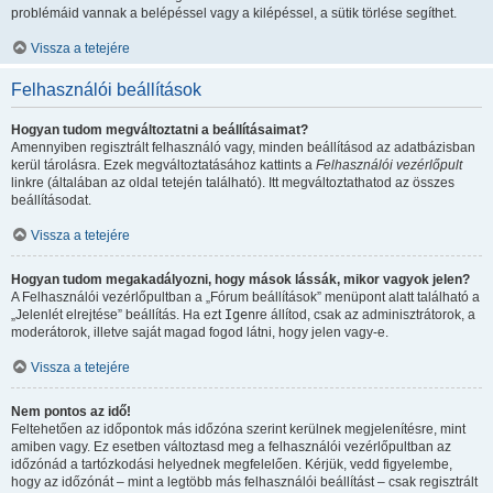
problémáid vannak a belépéssel vagy a kilépéssel, a sütik törlése segíthet.
Vissza a tetejére
Felhasználói beállítások
Hogyan tudom megváltoztatni a beállításaimat?
Amennyiben regisztrált felhasználó vagy, minden beállításod az adatbázisban
kerül tárolásra. Ezek megváltoztatásához kattints a
Felhasználói vezérlőpult
linkre (általában az oldal tetején található). Itt megváltoztathatod az összes
beállításodat.
Vissza a tetejére
Hogyan tudom megakadályozni, hogy mások lássák, mikor vagyok jelen?
A Felhasználói vezérlőpultban a „Fórum beállítások” menüpont alatt található a
„Jelenlét elrejtése” beállítás. Ha ezt
Igen
re állítod, csak az adminisztrátorok, a
moderátorok, illetve saját magad fogod látni, hogy jelen vagy-e.
Vissza a tetejére
Nem pontos az idő!
Feltehetően az időpontok más időzóna szerint kerülnek megjelenítésre, mint
amiben vagy. Ez esetben változtasd meg a felhasználói vezérlőpultban az
időzónád a tartózkodási helyednek megfelelően. Kérjük, vedd figyelembe,
hogy az időzónát – mint a legtöbb más felhasználói beállítást – csak regisztrált