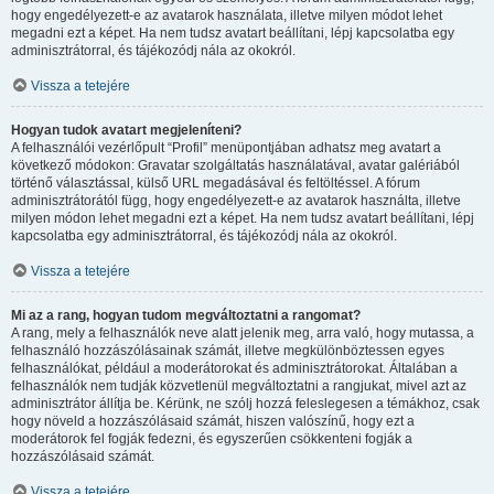
hogy engedélyezett-e az avatarok használata, illetve milyen módot lehet
megadni ezt a képet. Ha nem tudsz avatart beállítani, lépj kapcsolatba egy
adminisztrátorral, és tájékozódj nála az okokról.
Vissza a tetejére
Hogyan tudok avatart megjeleníteni?
A felhasználói vezérlőpult “Profil” menüpontjában adhatsz meg avatart a
következő módokon: Gravatar szolgáltatás használatával, avatar galériából
történő választással, külső URL megadásával és feltöltéssel. A fórum
adminisztrátorától függ, hogy engedélyezett-e az avatarok használta, illetve
milyen módon lehet megadni ezt a képet. Ha nem tudsz avatart beállítani, lépj
kapcsolatba egy adminisztrátorral, és tájékozódj nála az okokról.
Vissza a tetejére
Mi az a rang, hogyan tudom megváltoztatni a rangomat?
A rang, mely a felhasználók neve alatt jelenik meg, arra való, hogy mutassa, a
felhasználó hozzászólásainak számát, illetve megkülönböztessen egyes
felhasználókat, például a moderátorokat és adminisztrátorokat. Általában a
felhasználók nem tudják közvetlenül megváltoztatni a rangjukat, mivel azt az
adminisztrátor állítja be. Kérünk, ne szólj hozzá feleslegesen a témákhoz, csak
hogy növeld a hozzászólásaid számát, hiszen valószínű, hogy ezt a
moderátorok fel fogják fedezni, és egyszerűen csökkenteni fogják a
hozzászólásaid számát.
Vissza a tetejére