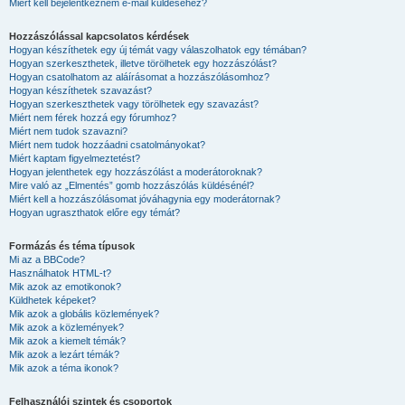
Miért kell bejelentkeznem e-mail küldéséhez?
Hozzászólással kapcsolatos kérdések
Hogyan készíthetek egy új témát vagy válaszolhatok egy témában?
Hogyan szerkeszthetek, illetve törölhetek egy hozzászólást?
Hogyan csatolhatom az aláírásomat a hozzászólásomhoz?
Hogyan készíthetek szavazást?
Hogyan szerkeszthetek vagy törölhetek egy szavazást?
Miért nem férek hozzá egy fórumhoz?
Miért nem tudok szavazni?
Miért nem tudok hozzáadni csatolmányokat?
Miért kaptam figyelmeztetést?
Hogyan jelenthetek egy hozzászólást a moderátoroknak?
Mire való az „Elmentés” gomb hozzászólás küldésénél?
Miért kell a hozzászólásomat jóváhagynia egy moderátornak?
Hogyan ugraszthatok előre egy témát?
Formázás és téma típusok
Mi az a BBCode?
Használhatok HTML-t?
Mik azok az emotikonok?
Küldhetek képeket?
Mik azok a globális közlemények?
Mik azok a közlemények?
Mik azok a kiemelt témák?
Mik azok a lezárt témák?
Mik azok a téma ikonok?
Felhasználói szintek és csoportok