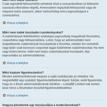
Miért nem tudok szavazni?
Csak regisztrált felhasználók vehetnek részt a szavazásokban (a többszöri
szavazás elkerülése végett). Amennyiben regisztrált felhasználó vagy de
mégsem tudsz szavazni, akkor valószínűleg nincs jogosultságod a
szavazáshoz.
Vissza a tetejére
Miért nem tudok hozzáadni csatolmányokat?
A csatolmányok feltöltéséhez szükséges jogosultság megadható fórumokra,
csoportokra vagy felhasználókra. Lehet, hogy az adminisztrátor nem
engedélyezte csatolmányok hozzáadását a fórumba, melybe írni szeretnél,
vagy talán csak bizonyos csoportok tagjai küldhetnek csatolmányokat. Ha nem
vagy biztos benne, miért nem tudsz csatolmányokat hozzáadni, lépj
kapcsolatba az adminisztrátorral.
Vissza a tetejére
Miért kaptam figyelmeztetést?
Minden adminisztrátornak megvan a saját szabályzata az oldalára. Ha
megsértettél egy szabályt, figyelmeztethetnek téged. Kérjük, vedd figyelembe,
hogy ez a fórum adminisztrátorának döntése – a phpBB Limited-nak semmi
köze nincs a fórumokon kiosztott figyelmeztetésekhez.
Vissza a tetejére
Hogyan jelenthetek egy hozzászólást a moderátoroknak?