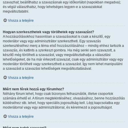
szavazhat; beállíthatsz a szavazásnak egy időkorlátot (napokban megadva);
és végül választhatsz, hogy lehetséges legyen-e a szavazatokat
megváltoztatatni.
Vissza a tetejére
Hogyan szerkeszthetek vagy törölhetek egy szavazást?
A hozzászólásokhoz hasonlóan a szavazásokat is csak a készítő, egy
moderátor vagy egy adminisztrátor szerkesztheti. Egy szavazás
szerkesztéséhez menj a téma első hozzászólásához – mindig ehhez tartozik a
szavazás, és kattints a
szerkeszt
gombra. Ha még senki sem szavazott, a
készítő még törölheti a szavazást, vagy megváltoztathatja a választási
lehetőségeket, de ha már érkezett szavazat, csak egy adminisztrátor vagy egy
moderátor törölheti vagy szerkesztheti a szavazást. Így nem lehet manipulálni
a szavazást a szavazási lehetőségek megváltoztatásával.
Vissza a tetejére
Miért nem férek hozzá egy fórumhoz?
Néhány fórum lehet, hogy csak bizonyos felhasználók, illetve csoportok
számára érhető el. A fórum megtekintéséhez, olvasásához, benne hozzászólás
küldéséhez stb. lehet, hogy speciális jogosultság kell. Lépj kapcsolatba egy
moderátorral vagy egy adminisztrátorral, és kérelmezd a jogosultságot.
Vissza a tetejére