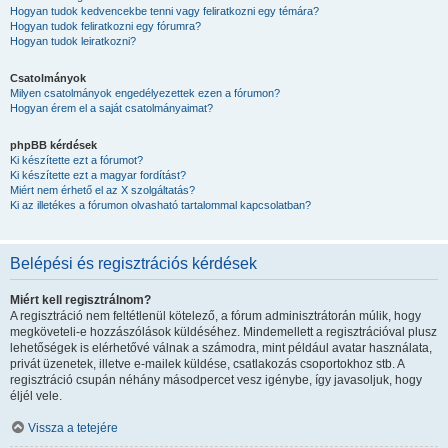
Hogyan tudok kedvencekbe tenni vagy feliratkozni egy témára?
Hogyan tudok feliratkozni egy fórumra?
Hogyan tudok leiratkozni?
Csatolmányok
Milyen csatolmányok engedélyezettek ezen a fórumon?
Hogyan érem el a saját csatolmányaimat?
phpBB kérdések
Ki készítette ezt a fórumot?
Ki készítette ezt a magyar fordítást?
Miért nem érhető el az X szolgáltatás?
Ki az illetékes a fórumon olvasható tartalommal kapcsolatban?
Belépési és regisztrációs kérdések
Miért kell regisztrálnom?
A regisztráció nem feltétlenül kötelező, a fórum adminisztrátorán múlik, hogy
megköveteli-e hozzászólások küldéséhez. Mindemellett a regisztrációval plusz
lehetőségek is elérhetővé válnak a számodra, mint például avatar használata,
privát üzenetek, illetve e-mailek küldése, csatlakozás csoportokhoz stb. A
regisztráció csupán néhány másodpercet vesz igénybe, így javasoljuk, hogy
éljél vele.
Vissza a tetejére