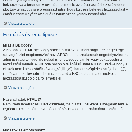
elsőként jelenjen meg. Ha nem látod ezt a linket, akkor ez a funkció nincs
bekapcsolva a fórumon, vagy még nem telt le az előugrasztáshoz szükséges
idő. Egy témát úgy is előreugraszthatsz, hogy küldesz bele egy hozzászólást –
ennél viszont vigyázz az aktuális fórum szabályainak betartására.
Vissza a tetejére
Formázás és téma típusok
Mi az a BBCode?
A BBCode a HTML nyelv egy speciális változata, mely nagy teret enged egy
szövegrészlet megformázásához. A BBCode használatának engedélyezése az
adminisztrátortól függ, de neked is lehetőséged van ki- vagy bekapcsolni a
hozzászólásaidnál. A BBCode hasonló felépítésű, mint a HTML, kivéve hogy a
címkék nem kacsacsőrök között („<” , ill. „>”), hanem szögletes zárójelben („[”,
ill. „]”) vannak. További információért lásd a BBCode útmutatót, melyet a
hozzászólásküldő oldalról érhetsz el.
Vissza a tetejére
Használhatok HTML-t?
Nem. Nem lehetséges HTML-t küldeni, majd azt HTML-ként is megjeleníteni. A
legtöbb HTML-lel létrehozható formázás BBCode használatával is elérhető.
Vissza a tetejére
Mik azok az emotikonok?