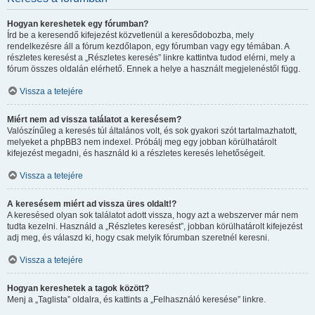
Hogyan kereshetek egy fórumban?
Írd be a keresendő kifejezést közvetlenül a keresődobozba, mely
rendelkezésre áll a fórum kezdőlapon, egy fórumban vagy egy témában. A
részletes keresést a „Részletes keresés” linkre kattintva tudod elérni, mely a
fórum összes oldalán elérhető. Ennek a helye a használt megjelenéstől függ.
Vissza a tetejére
Miért nem ad vissza találatot a keresésem?
Valószínűleg a keresés túl általános volt, és sok gyakori szót tartalmazhatott,
melyeket a phpBB3 nem indexel. Próbálj meg egy jobban körülhatárolt
kifejezést megadni, és használd ki a részletes keresés lehetőségeit.
Vissza a tetejére
A keresésem miért ad vissza üres oldalt!?
A keresésed olyan sok találatot adott vissza, hogy azt a webszerver már nem
tudta kezelni. Használd a „Részletes keresést”, jobban körülhatárolt kifejezést
adj meg, és válaszd ki, hogy csak melyik fórumban szeretnél keresni.
Vissza a tetejére
Hogyan kereshetek a tagok között?
Menj a „Taglista” oldalra, és kattints a „Felhasználó keresése” linkre.