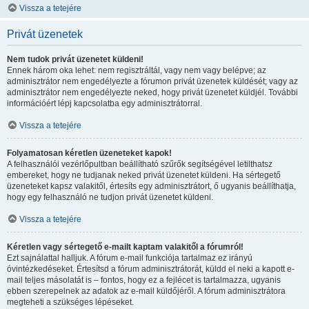
Vissza a tetejére
Privát üzenetek
Nem tudok privát üzenetet küldeni!
Ennek három oka lehet: nem regisztráltál, vagy nem vagy belépve; az
adminisztrátor nem engedélyezte a fórumon privát üzenetek küldését; vagy az
adminisztrátor nem engedélyezte neked, hogy privát üzenetet küldjél. További
információért lépj kapcsolatba egy adminisztrátorral.
Vissza a tetejére
Folyamatosan kéretlen üzeneteket kapok!
A felhasználói vezérlőpultban beállítható szűrők segítségével letilthatsz
embereket, hogy ne tudjanak neked privát üzenetet küldeni. Ha sértegető
üzeneteket kapsz valakitől, értesíts egy adminisztrátort, ő ugyanis beállíthatja,
hogy egy felhasználó ne tudjon privát üzenetet küldeni.
Vissza a tetejére
Kéretlen vagy sértegető e-mailt kaptam valakitől a fórumról!
Ezt sajnálattal halljuk. A fórum e-mail funkciója tartalmaz ez irányú
óvintézkedéseket. Értesítsd a fórum adminisztrátorát, küldd el neki a kapott e-
mail teljes másolatát is – fontos, hogy ez a fejlécet is tartalmazza, ugyanis
ebben szerepelnek az adatok az e-mail küldőjéről. A fórum adminisztrátora
megteheti a szükséges lépéseket.