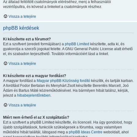
Az általad feltöltött csatolmányok eléréséhez, menj a felhasználói
vezérlőpultra, és kövesd a linkeket a csatolmányok részhez.
Vissza a tetejére
phpBB kérdések
Ki készítette ezt a fórumot?
Ezt a szoftvert (eredeti formájában) a
phpBB Limited
készítette, adta ki, és
gyakorolja a szerzői jogokat felette. A GNU General Public License alatt érhető
el, és szabadon terjeszthető. További információért lásd a linket.
Vissza a tetejére
Ki készítette ezt a magyar fordítást?
A magyar fordítást a
Magyar phpBB Közösség
fordító
készítik, és tartják karban.
A fordítást Fodor Bertalan és Menyhárt Zsolt készítette Berentés Marcell, Joó
Ádám és Bartus Máté közreműködésével. Ha bármilyen hibát találsz, kérjük,
jelezd a
hibabejelentőnkben
.
Vissza a tetejére
Miért nem érhető el az X szolgáltatás?
Ezt a szoftvert a phpBB Limited készítette, és licenceli. Ha úgy gondolod, hogy
újabb szolgáltatások, funkciók szükségesek a fórumba, vagy valamilyen
működési hibát találtál, látogasd meg a
phpBB Ideas Centre
weboldalt, ahol