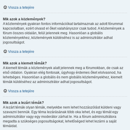
Vissza a tetejére
Mik azok a közlemények?
A közlemények gyakran fontos információkat tartalmaznak az adott fórummal
kapcsolatban, ezért olvasd el őket valahányszor csak tudod. A közlemények a
fórum összes oldalán, felül jelennek meg. Hasonlóan a globális
közleményekhez, közlemények küldéséhez is az adminisztrátor adhat
jogosultságot.
Vissza a tetejére
Mik azok a kiemelt témák?
A kiemelt témák a közlemények alatt jelennek meg a fórumokban, de csak az
első oldalon. Gyakran elég fontosak, úgyhogy érdemes őket elolvasnod, ha
lehetséges. Hasonlóan a globális és nem globális közleményekhez, kiemelt
témák küldéséhez az adminisztrátor adhat jogosultságot.
Vissza a tetejére
Mik azok a lezárt témák?
A lezárt témák olyan témák, melyekbe nem lehet hozzászólást küldeni vagy
szavazni bennük. Egy téma lezárásának több oka lehet, és egy témát egy
adminisztrátor vagy egy moderátor zárhat le. Ha a fórum adminisztrátora
megadta a szükséges jogosultságokat, lehetőséged lehet lezárni a saját
témáidat.