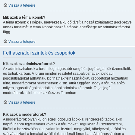
Vissza a tetejére
Mik azok a téma ikonok?
A téma ikonok kis képek, melyeket a küldő társít a hozzászólásához jelképezve
annak tartalmát. A téma ikonok használatának lehetősége az adminisztrátortól
függ.
Vissza a tetejére
Felhasználói szintek és csoportok
Kik azok az adminisztrátorok?
Az adminisztrátorok a fórum legmagasabb rangú és jogú tagjai, ők üzemeltetik,
és tartják karban. A fórum minden részletét szabályozhatják, például
jogosultságokat adhatnak, kitilthatnak felhasználókat, csoportokat hozhatnak
létre, moderátorokat nevezhetnek ki stb. attól függően, hogy a fórumalapító
milyen jogosultságokat adott a többi adminisztrátornak. Teljesjogú
moderátorok is lehetnek az összes fórumban.
Vissza a tetejére
Kik azok a moderátorok?
A moderátorok olyan különleges jogosultságokkal rendelkező tagok, akik
napról napra figyelemmel követik a fórumokat. Jogukban áll szerkeszteni,
törölni a hozzászólásokat, valamint lezárni, megnyitni, áthelyezni, törölni és
szétválasztani a témákat az általuk moderált fórumban. Általánosságban a