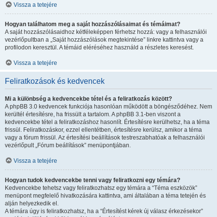
Vissza a tetejére
Hogyan találhatom meg a saját hozzászólásaimat és témáimat?
A saját hozzászólásaidhoz kétféleképpen férhetsz hozzá: vagy a felhasználói
vezérlőpultban a „Saját hozzászólások megtekintése” linkre kattintva vagy a
profilodon keresztül. A témáid eléréséhez használd a részletes keresést.
Vissza a tetejére
Feliratkozások és kedvencek
Mi a különbség a kedvencekbe tétel és a feliratkozás között?
A phpBB 3.0 kedvencek funkciója hasonlóan működött a böngésződéhez. Nem
kerültél értesítésre, ha frissült a tartalom. A phpBB 3.1-ben viszont a
kedvencekbe tétel a feliratkozáshoz hasonlít. Értesítésre kerülhetsz, ha a téma
frissül. Feliratkozáskor, ezzel ellentétben, értesítésre kerülsz, amikor a téma
vagy a fórum frissül. Az értesítési beállítások testreszabhatóak a felhasználói
vezérlőpult „Fórum beállítások” menüpontjában.
Vissza a tetejére
Hogyan tudok kedvencekbe tenni vagy feliratkozni egy témára?
Kedvencekbe tehetsz vagy feliratkozhatsz egy témára a “Téma eszközök”
menüpont megfelelő hivatkozására kattintva, ami általában a téma tetején és
alján helyezkedik el.
A témára úgy is feliratkozhatsz, ha a “Értesítést kérek új válasz érkezésekor”