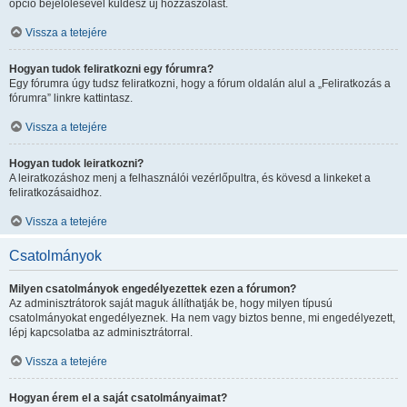
opció bejelölésével küldesz új hozzászólást.
Vissza a tetejére
Hogyan tudok feliratkozni egy fórumra?
Egy fórumra úgy tudsz feliratkozni, hogy a fórum oldalán alul a „Feliratkozás a
fórumra” linkre kattintasz.
Vissza a tetejére
Hogyan tudok leiratkozni?
A leiratkozáshoz menj a felhasználói vezérlőpultra, és kövesd a linkeket a
feliratkozásaidhoz.
Vissza a tetejére
Csatolmányok
Milyen csatolmányok engedélyezettek ezen a fórumon?
Az adminisztrátorok saját maguk állíthatják be, hogy milyen típusú
csatolmányokat engedélyeznek. Ha nem vagy biztos benne, mi engedélyezett,
lépj kapcsolatba az adminisztrátorral.
Vissza a tetejére
Hogyan érem el a saját csatolmányaimat?