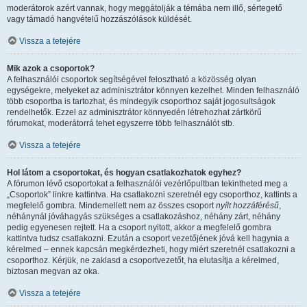
moderátorok azért vannak, hogy meggátolják a témába nem illő, sértegető
vagy támadó hangvételű hozzászólások küldését.
Vissza a tetejére
Mik azok a csoportok?
A felhasználói csoportok segítségével felosztható a közösség olyan
egységekre, melyeket az adminisztrátor könnyen kezelhet. Minden felhasználó
több csoportba is tartozhat, és mindegyik csoporthoz saját jogosultságok
rendelhetők. Ezzel az adminisztrátor könnyedén létrehozhat zártkörű
fórumokat, moderátorrá tehet egyszerre több felhasználót stb.
Vissza a tetejére
Hol látom a csoportokat, és hogyan csatlakozhatok egyhez?
A fórumon lévő csoportokat a felhasználói vezérlőpultban tekintheted meg a
„Csoportok” linkre kattintva. Ha csatlakozni szeretnél egy csoporthoz, kattints a
megfelelő gombra. Mindemellett nem az összes csoport
nyílt hozzáférésű
,
néhánynál jóváhagyás szükséges a csatlakozáshoz, néhány zárt, néhány
pedig egyenesen rejtett. Ha a csoport nyitott, akkor a megfelelő gombra
kattintva tudsz csatlakozni. Ezután a csoport vezetőjének jóvá kell hagynia a
kérelmed – ennek kapcsán megkérdezheti, hogy miért szeretnél csatlakozni a
csoporthoz. Kérjük, ne zaklasd a csoportvezetőt, ha elutasítja a kérelmed,
biztosan megvan az oka.
Vissza a tetejére