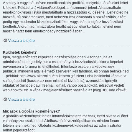
A smiley-k vagy más néven emotikonok kis grafikák, melyekkel érzéseket lehet
kifejezni. Például a :) vidámot/boldogot, a :( szomorút jelent. A használható
emotikonok teljes listája megtalálható a hozzászólás küldésénél. Lehetőleg ne
használj túl sok emotikont, mert nehezen lesz olvasható a hozzászólás, ezért
pedig egy moderátor kiszerkesztheti őket, vagy akár az egész hozzászólást
törölheti. A fórum adminisztrátora beállíthat egy felső korlátot, melynél nem
használhatsz több emotikont egy hozzászólásban.
Vissza a tetejére
Küldhetek képeket?
Igen, megjeleníthetsz képeket a hozzászólásaidban. Azonban, ha az
adminisztrátor engedélyezte a csatolmányok hozzáadását, akkor a képeket
egyenesen a fórumra is feltöltheted. Ellenkező esetben a képeket egy
publikus, mindenki által elérhető szerveren kell tárolnod, és onnan belinkelned
– például: http://www.akarmi.hu/en-kepem.gif. Nem tudsz belinkelni képeket a
saját gépedről (hacsak az nem érhető el kívülről is), azonosítást igénylő
oldalakról (mint például freemail, gmail, yahoo postafiókok), jelszóval védett
weblapokról stb. A képek megjelenítéséhez használd az [img] BBCode címkét.
Vissza a tetejére
Mik azok a globális közlemények?
A globális közlemények fontos információkat tartalmaznak, ezért olvasd el őket
valahányszor csak tudod. A felhasználói vezérlőpultban és minden fórum
tetején jelennek meg. Globális közlemények küldéséhez az adminisztrátor
adhat jogosultságot.