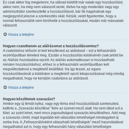
Ez csak akkor fog megjelenni, ha utánad küldött már valaki egy hozzászólást,
akkor nem, ha még nem válaszolt senki, illetve ha egy moderátor vagy egy
adminisztrátor szerkesztette a hozzászólásod, bár ők hagyhatnak egy
megjegyzést jelezve a szerkesztés okát. Kérjük, vedd figyelembe, hogy a
normál felhasználók nem törölhetik a hozzászólásukat, miután már másvalaki
válaszolt.
Vissza a tetejére
Hogyan csatolhatom az aláírásomat a hozzászólásomhoz?
A csatoláshoz először el kell készítened az aláírásod – ezt a felhasználói
vezérlőpultban teheted meg. Ezután a hozzászólás küldésénél csak jelöld be
az
Aláírás hozzáadása
opciót. Az aláírás automatikusan is hozzáadható
minden hozzászóláshoz, ehhez is a felhasználói vezérlőpultban kell
megváltoztatnod a megfelelő beállítást. Ha így teszel, az egyes
hozzászólásoknál a küldéskor a megfelelő opció kikapcsolásával még mindig
megadhatod, hogy ne kerüljön csatolásra az aláírásod.
Vissza a tetejére
Hogyan készíthetek szavazást?
Amikor egy új témát nyitsz, vagy egy téma első hozzászólását szerkeszted,
kattints a „Szavazás készítése” fülre az üzenet mező alatt. Ha nem látod ezt a
fület, az azért lehet, mert nincs jogosultságod szavazás készítéséhez. Add meg
a szavazás címét, majd legalább két választási lehetőséget mindegyiket új
sorba írva. A „Felhasználónként válaszható lehetőségek” mező használatával
megadhatod azt is, hogy egy felhasználó hány választási lehetőségre