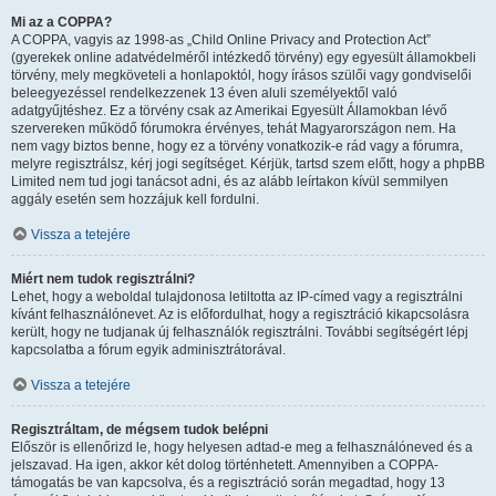
Mi az a COPPA?
A COPPA, vagyis az 1998-as „Child Online Privacy and Protection Act”
(gyerekek online adatvédelméről intézkedő törvény) egy egyesült államokbeli
törvény, mely megköveteli a honlapoktól, hogy írásos szülői vagy gondviselői
beleegyezéssel rendelkezzenek 13 éven aluli személyektől való
adatgyűjtéshez. Ez a törvény csak az Amerikai Egyesült Államokban lévő
szervereken működő fórumokra érvényes, tehát Magyarországon nem. Ha
nem vagy biztos benne, hogy ez a törvény vonatkozik-e rád vagy a fórumra,
melyre regisztrálsz, kérj jogi segítséget. Kérjük, tartsd szem előtt, hogy a phpBB
Limited nem tud jogi tanácsot adni, és az alább leírtakon kívül semmilyen
aggály esetén sem hozzájuk kell fordulni.
Vissza a tetejére
Miért nem tudok regisztrálni?
Lehet, hogy a weboldal tulajdonosa letiltotta az IP-címed vagy a regisztrálni
kívánt felhasználónevet. Az is előfordulhat, hogy a regisztráció kikapcsolásra
került, hogy ne tudjanak új felhasználók regisztrálni. További segítségért lépj
kapcsolatba a fórum egyik adminisztrátorával.
Vissza a tetejére
Regisztráltam, de mégsem tudok belépni
Először is ellenőrizd le, hogy helyesen adtad-e meg a felhasználóneved és a
jelszavad. Ha igen, akkor két dolog történhetett. Amennyiben a COPPA-
támogatás be van kapcsolva, és a regisztráció során megadtad, hogy 13