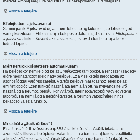
méretét. Próbálj meg újra regisztrálni és bekapcsolódni a társalgásba.
Vissza a tetejére
Elfelejtettem a jelszavamat!
Semmi pánik! A jelszavad ugyan nem lehet utólag kideríteni, de lehetőséged
van új készítésére. Ehhez menj a belépés oldalra, majd kattints az
Elfelejtettem
a jelszavam
linkre. Kövesd az utasításokat, és rövid időn belül újra be kell
tudnod lépned.
Vissza a tetejére
Miért kerülök kiléptetésre automatikusan?
Ha belépéskor nem jelölöd be az
Emlékezzen rám
opciót, a rendszer csak egy
előre meghatározott ideig hagy belépve. Ez a viselkedés meggátolja az
azonosítóddal való visszaélést. A tartós belépve maradáshoz jelöld be az
említett opciót. Ezen funkció használata nem ajánlott, ha nyilvános helyről
használod a fórumot, például könyvtárból, internetkávézóból vagy egyetemi
laborból. Ha nem látod a jelölőnégyzetet, a fórumon valószínűleg nincs
bekapcsolva ez a funkció.
Vissza a tetejére
Mit csinál a „Sütik törlése”?
Ez a funkció törli az összes phpBB3 által küldött sütit. A sütik feladata az
azonosítás, illetve a beléptetés, valamint – ha a fórum tulajdonosa beállította –
a hozzászólások olvasottságának követése és ehhez hasonló funkciók. Ha