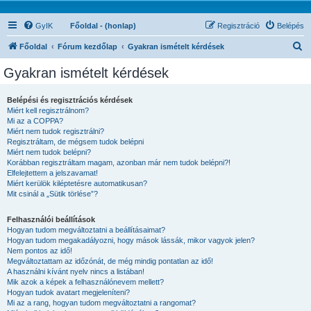
GyIK
Főoldal - (honlap)
Regisztráció
Belépés
K
Főoldal
Fórum kezdőlap
Gyakran ismételt kérdések
e
Gyakran ismételt kérdések
r
e
Belépési és regisztrációs kérdések
Miért kell regisztrálnom?
s
Mi az a COPPA?
é
Miért nem tudok regisztrálni?
Regisztráltam, de mégsem tudok belépni
s
Miért nem tudok belépni?
Korábban regisztráltam magam, azonban már nem tudok belépni?!
Elfelejtettem a jelszavamat!
Miért kerülök kiléptetésre automatikusan?
Mit csinál a „Sütik törlése”?
Felhasználói beállítások
Hogyan tudom megváltoztatni a beállításaimat?
Hogyan tudom megakadályozni, hogy mások lássák, mikor vagyok jelen?
Nem pontos az idő!
Megváltoztattam az időzónát, de még mindig pontatlan az idő!
A használni kívánt nyelv nincs a listában!
Mik azok a képek a felhasználónevem mellett?
Hogyan tudok avatart megjeleníteni?
Mi az a rang, hogyan tudom megváltoztatni a rangomat?