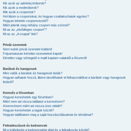
Kik azok az adminisztrátorok?
Kik azok a moderátorok?
Mik azok a csoportok?
Hol látom a csoportokat, és hogyan csatlakozhatok egyhez?
Hogyan lehetek csoportvezető?
Miért jelenik meg néhány csoport más színnel?
Mi az az „elsődleges csoport”?
Mi az az „A csapat” link?
Privát üzenetek
Nem tudok privát üzenetet küldeni!
Folyamatosan kéretlen üzeneteket kapok!
Kéretlen vagy sértegető e-mailt kaptam valakitől a fórumról!
Barátok és haragosok
Mire valók a barátok és haragosok listák?
Hogyan adhatok hozzá, illetve távolíthatok el felhasználókat a barátok vagy haragosok
listáról?
Keresés a fórumban
Hogyan kereshetek egy fórumban?
Miért nem ad vissza találatot a keresésem?
A keresésem miért ad vissza üres oldalt!?
Hogyan kereshetek a tagok között?
Hogyan találhatom meg a saját hozzászólásaimat és témáimat?
Feliratkozások és kedvencek
Mi a különbség a kedvencekbe tétel és a feliratkozás között?