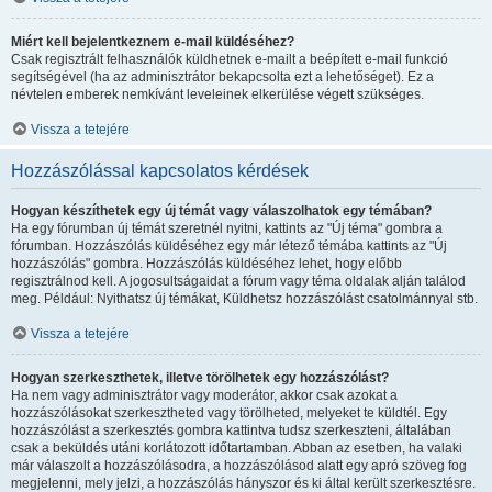
Miért kell bejelentkeznem e-mail küldéséhez?
Csak regisztrált felhasználók küldhetnek e-mailt a beépített e-mail funkció
segítségével (ha az adminisztrátor bekapcsolta ezt a lehetőséget). Ez a
névtelen emberek nemkívánt leveleinek elkerülése végett szükséges.
Vissza a tetejére
Hozzászólással kapcsolatos kérdések
Hogyan készíthetek egy új témát vagy válaszolhatok egy témában?
Ha egy fórumban új témát szeretnél nyitni, kattints az "Új téma" gombra a
fórumban. Hozzászólás küldéséhez egy már létező témába kattints az "Új
hozzászólás" gombra. Hozzászólás küldéséhez lehet, hogy előbb
regisztrálnod kell. A jogosultságaidat a fórum vagy téma oldalak alján találod
meg. Például: Nyithatsz új témákat, Küldhetsz hozzászólást csatolmánnyal stb.
Vissza a tetejére
Hogyan szerkeszthetek, illetve törölhetek egy hozzászólást?
Ha nem vagy adminisztrátor vagy moderátor, akkor csak azokat a
hozzászólásokat szerkesztheted vagy törölheted, melyeket te küldtél. Egy
hozzászólást a szerkesztés gombra kattintva tudsz szerkeszteni, általában
csak a beküldés utáni korlátozott időtartamban. Abban az esetben, ha valaki
már válaszolt a hozzászólásodra, a hozzászólásod alatt egy apró szöveg fog
megjelenni, mely jelzi, a hozzászólás hányszor és ki által került szerkesztésre.