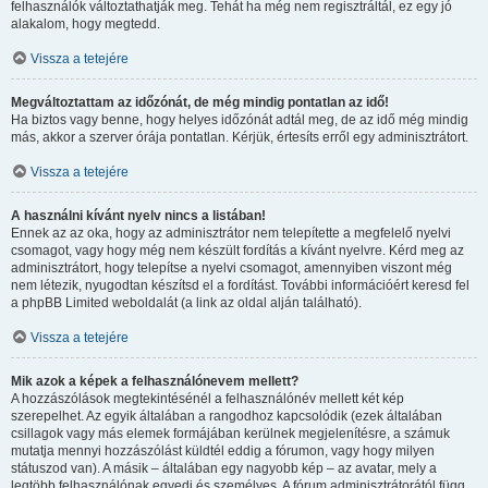
felhasználók változtathatják meg. Tehát ha még nem regisztráltál, ez egy jó
alakalom, hogy megtedd.
Vissza a tetejére
Megváltoztattam az időzónát, de még mindig pontatlan az idő!
Ha biztos vagy benne, hogy helyes időzónát adtál meg, de az idő még mindig
más, akkor a szerver órája pontatlan. Kérjük, értesíts erről egy adminisztrátort.
Vissza a tetejére
A használni kívánt nyelv nincs a listában!
Ennek az az oka, hogy az adminisztrátor nem telepítette a megfelelő nyelvi
csomagot, vagy hogy még nem készült fordítás a kívánt nyelvre. Kérd meg az
adminisztrátort, hogy telepítse a nyelvi csomagot, amennyiben viszont még
nem létezik, nyugodtan készítsd el a fordítást. További információért keresd fel
a phpBB Limited weboldalát (a link az oldal alján található).
Vissza a tetejére
Mik azok a képek a felhasználónevem mellett?
A hozzászólások megtekintésénél a felhasználónév mellett két kép
szerepelhet. Az egyik általában a rangodhoz kapcsolódik (ezek általában
csillagok vagy más elemek formájában kerülnek megjelenítésre, a számuk
mutatja mennyi hozzászólást küldtél eddig a fórumon, vagy hogy milyen
státuszod van). A másik – általában egy nagyobb kép – az avatar, mely a
legtöbb felhasználónak egyedi és személyes. A fórum adminisztrátorától függ,