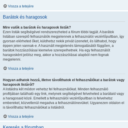
Vissza a tetejére
Barátok és haragosok
Mire valók a barátok és haragosok listák?
Ezen listák segítségével rendszerezheted a fórum többi tagját. A barátok
listában szereplő felhasználók megjelennek a felhasználói vezérlőpultban, így
gyorsan elérheted őket, küldhetsz nekik privát üzenetet, és láthatod, hogy
éppen jelen vannak-e. A használt megjelenés támogatásától függően, a
barátok hozzászólásai kiemelve szerepelhetnek. Ha egy felhasználót
haragosként jelölsz meg, akkor a hozzászólásai alapból nem fognak
megjelenni.
Vissza a tetejére
Hogyan adhatok hozzá, illetve távolíthatok el felhasználókat a barátok vagy
haragosok listáról?
A listáidra két módon vehetsz fel felhasználókat. Minden felhasználó
profiljában található egy link, melynek segítségével felveheted a barátaid vagy
a haragosaid közé. Emellett a felhasználói vezérlőpultban is felvehetsz
embereket, közvetlenül megadva a felhasználónevüket. Ugyanezen oldalon el
is távolíthatsz felhasználókat a listáidról.
Vissza a tetejére
Keresés a fórumban