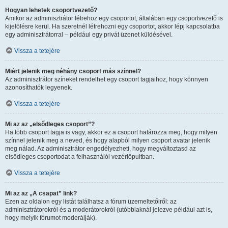
Hogyan lehetek csoportvezető?
Amikor az adminisztrátor létrehoz egy csoportot, általában egy csoportvezető is
kijelölésre kerül. Ha szeretnél létrehozni egy csoportot, akkor lépj kapcsolatba
egy adminisztrátorral – például egy privát üzenet küldésével.
Vissza a tetejére
Miért jelenik meg néhány csoport más színnel?
Az adminisztrátor színeket rendelhet egy csoport tagjaihoz, hogy könnyen
azonosíthatók legyenek.
Vissza a tetejére
Mi az az „elsődleges csoport”?
Ha több csoport tagja is vagy, akkor ez a csoport határozza meg, hogy milyen
színnel jelenik meg a neved, és hogy alapból milyen csoport avatar jelenik
meg nálad. Az adminisztrátor engedélyezheti, hogy megváltoztasd az
elsődleges csoportodat a felhasználói vezérlőpultban.
Vissza a tetejére
Mi az az „A csapat” link?
Ezen az oldalon egy listát találhatsz a fórum üzemeltetőiről: az
adminisztrátorokról és a moderátorokról (utóbbiaknál jelezve például azt is,
hogy melyik fórumot moderálják).