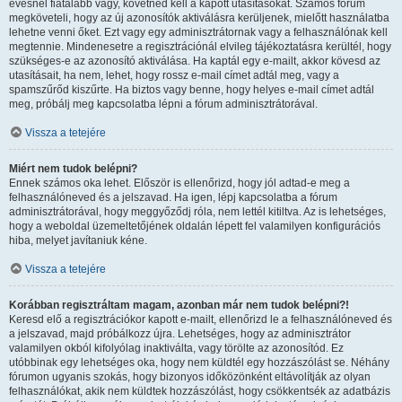
évesnél fiatalabb vagy, követned kell a kapott utasításokat. Számos fórum
megköveteli, hogy az új azonosítók aktiválásra kerüljenek, mielőtt használatba
lehetne venni őket. Ezt vagy egy adminisztrátornak vagy a felhasználónak kell
megtennie. Mindenesetre a regisztrációnál elvileg tájékoztatásra kerültél, hogy
szükséges-e az azonosító aktiválása. Ha kaptál egy e-mailt, akkor kövesd az
utasításait, ha nem, lehet, hogy rossz e-mail címet adtál meg, vagy a
spamszűrőd kiszűrte. Ha biztos vagy benne, hogy helyes e-mail címet adtál
meg, próbálj meg kapcsolatba lépni a fórum adminisztrátorával.
Vissza a tetejére
Miért nem tudok belépni?
Ennek számos oka lehet. Először is ellenőrizd, hogy jól adtad-e meg a
felhasználóneved és a jelszavad. Ha igen, lépj kapcsolatba a fórum
adminisztrátorával, hogy meggyőződj róla, nem lettél kitiltva. Az is lehetséges,
hogy a weboldal üzemeltetőjének oldalán lépett fel valamilyen konfigurációs
hiba, melyet javítaniuk kéne.
Vissza a tetejére
Korábban regisztráltam magam, azonban már nem tudok belépni?!
Keresd elő a regisztrációkor kapott e-mailt, ellenőrizd le a felhasználóneved és
a jelszavad, majd próbálkozz újra. Lehetséges, hogy az adminisztrátor
valamilyen okból kifolyólag inaktiválta, vagy törölte az azonosítód. Ez
utóbbinak egy lehetséges oka, hogy nem küldtél egy hozzászólást se. Néhány
fórumon ugyanis szokás, hogy bizonyos időközönként eltávolítják az olyan
felhasználókat, akik nem küldtek hozzászólást, hogy csökkentsék az adatbázis