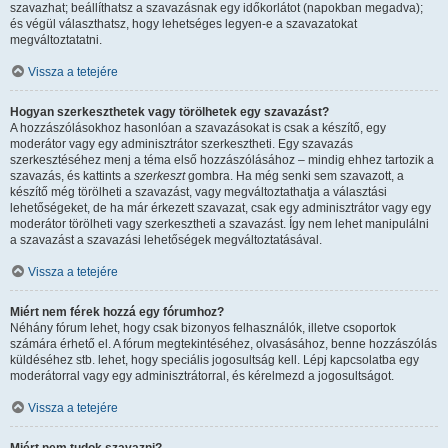
szavazhat; beállíthatsz a szavazásnak egy időkorlátot (napokban megadva);
és végül választhatsz, hogy lehetséges legyen-e a szavazatokat
megváltoztatatni.
Vissza a tetejére
Hogyan szerkeszthetek vagy törölhetek egy szavazást?
A hozzászólásokhoz hasonlóan a szavazásokat is csak a készítő, egy
moderátor vagy egy adminisztrátor szerkesztheti. Egy szavazás
szerkesztéséhez menj a téma első hozzászólásához – mindig ehhez tartozik a
szavazás, és kattints a
szerkeszt
gombra. Ha még senki sem szavazott, a
készítő még törölheti a szavazást, vagy megváltoztathatja a választási
lehetőségeket, de ha már érkezett szavazat, csak egy adminisztrátor vagy egy
moderátor törölheti vagy szerkesztheti a szavazást. Így nem lehet manipulálni
a szavazást a szavazási lehetőségek megváltoztatásával.
Vissza a tetejére
Miért nem férek hozzá egy fórumhoz?
Néhány fórum lehet, hogy csak bizonyos felhasználók, illetve csoportok
számára érhető el. A fórum megtekintéséhez, olvasásához, benne hozzászólás
küldéséhez stb. lehet, hogy speciális jogosultság kell. Lépj kapcsolatba egy
moderátorral vagy egy adminisztrátorral, és kérelmezd a jogosultságot.
Vissza a tetejére