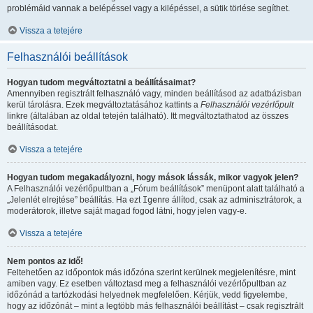
problémáid vannak a belépéssel vagy a kilépéssel, a sütik törlése segíthet.
Vissza a tetejére
Felhasználói beállítások
Hogyan tudom megváltoztatni a beállításaimat?
Amennyiben regisztrált felhasználó vagy, minden beállításod az adatbázisban
kerül tárolásra. Ezek megváltoztatásához kattints a
Felhasználói vezérlőpult
linkre (általában az oldal tetején található). Itt megváltoztathatod az összes
beállításodat.
Vissza a tetejére
Hogyan tudom megakadályozni, hogy mások lássák, mikor vagyok jelen?
A Felhasználói vezérlőpultban a „Fórum beállítások” menüpont alatt található a
„Jelenlét elrejtése” beállítás. Ha ezt
Igen
re állítod, csak az adminisztrátorok, a
moderátorok, illetve saját magad fogod látni, hogy jelen vagy-e.
Vissza a tetejére
Nem pontos az idő!
Feltehetően az időpontok más időzóna szerint kerülnek megjelenítésre, mint
amiben vagy. Ez esetben változtasd meg a felhasználói vezérlőpultban az
időzónád a tartózkodási helyednek megfelelően. Kérjük, vedd figyelembe,
hogy az időzónát – mint a legtöbb más felhasználói beállítást – csak regisztrált