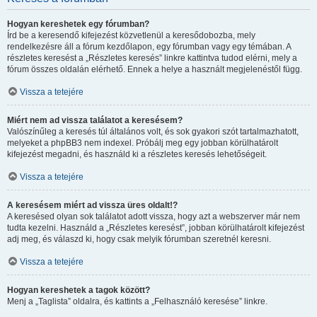
Hogyan kereshetek egy fórumban?
Írd be a keresendő kifejezést közvetlenül a keresődobozba, mely
rendelkezésre áll a fórum kezdőlapon, egy fórumban vagy egy témában. A
részletes keresést a „Részletes keresés” linkre kattintva tudod elérni, mely a
fórum összes oldalán elérhető. Ennek a helye a használt megjelenéstől függ.
Vissza a tetejére
Miért nem ad vissza találatot a keresésem?
Valószínűleg a keresés túl általános volt, és sok gyakori szót tartalmazhatott,
melyeket a phpBB3 nem indexel. Próbálj meg egy jobban körülhatárolt
kifejezést megadni, és használd ki a részletes keresés lehetőségeit.
Vissza a tetejére
A keresésem miért ad vissza üres oldalt!?
A keresésed olyan sok találatot adott vissza, hogy azt a webszerver már nem
tudta kezelni. Használd a „Részletes keresést”, jobban körülhatárolt kifejezést
adj meg, és válaszd ki, hogy csak melyik fórumban szeretnél keresni.
Vissza a tetejére
Hogyan kereshetek a tagok között?
Menj a „Taglista” oldalra, és kattints a „Felhasználó keresése” linkre.