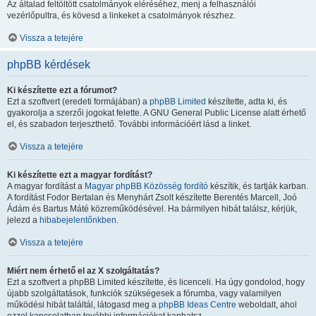
Az általad feltöltött csatolmányok eléréséhez, menj a felhasználói
vezérlőpultra, és kövesd a linkeket a csatolmányok részhez.
Vissza a tetejére
phpBB kérdések
Ki készítette ezt a fórumot?
Ezt a szoftvert (eredeti formájában) a
phpBB Limited
készítette, adta ki, és
gyakorolja a szerzői jogokat felette. A GNU General Public License alatt érhető
el, és szabadon terjeszthető. További információért lásd a linket.
Vissza a tetejére
Ki készítette ezt a magyar fordítást?
A magyar fordítást a
Magyar phpBB Közösség
fordító
készítik, és tartják karban.
A fordítást Fodor Bertalan és Menyhárt Zsolt készítette Berentés Marcell, Joó
Ádám és Bartus Máté közreműködésével. Ha bármilyen hibát találsz, kérjük,
jelezd a
hibabejelentőnkben
.
Vissza a tetejére
Miért nem érhető el az X szolgáltatás?
Ezt a szoftvert a phpBB Limited készítette, és licenceli. Ha úgy gondolod, hogy
újabb szolgáltatások, funkciók szükségesek a fórumba, vagy valamilyen
működési hibát találtál, látogasd meg a
phpBB Ideas Centre
weboldalt, ahol