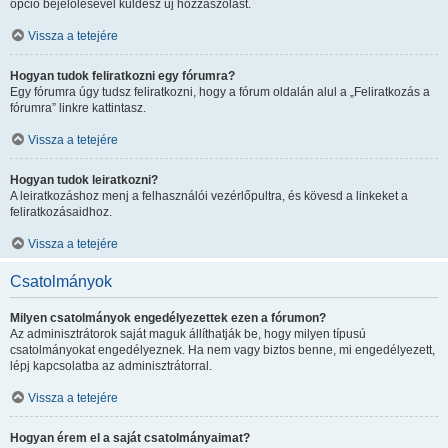
opció bejelölésével küldesz új hozzászólást.
Vissza a tetejére
Hogyan tudok feliratkozni egy fórumra?
Egy fórumra úgy tudsz feliratkozni, hogy a fórum oldalán alul a „Feliratkozás a
fórumra” linkre kattintasz.
Vissza a tetejére
Hogyan tudok leiratkozni?
A leiratkozáshoz menj a felhasználói vezérlőpultra, és kövesd a linkeket a
feliratkozásaidhoz.
Vissza a tetejére
Csatolmányok
Milyen csatolmányok engedélyezettek ezen a fórumon?
Az adminisztrátorok saját maguk állíthatják be, hogy milyen típusú
csatolmányokat engedélyeznek. Ha nem vagy biztos benne, mi engedélyezett,
lépj kapcsolatba az adminisztrátorral.
Vissza a tetejére
Hogyan érem el a saját csatolmányaimat?