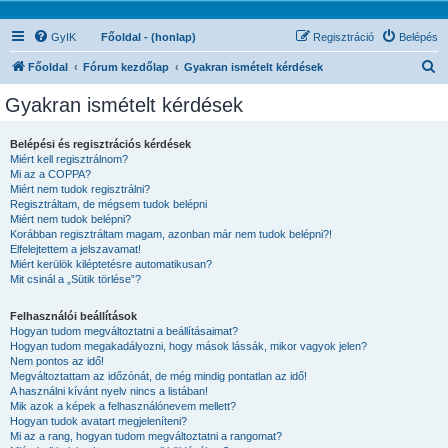
GyIK
Főoldal - (honlap)
Regisztráció
Belépés
K
Főoldal
Fórum kezdőlap
Gyakran ismételt kérdések
e
Gyakran ismételt kérdések
r
e
Belépési és regisztrációs kérdések
Miért kell regisztrálnom?
s
Mi az a COPPA?
é
Miért nem tudok regisztrálni?
Regisztráltam, de mégsem tudok belépni
s
Miért nem tudok belépni?
Korábban regisztráltam magam, azonban már nem tudok belépni?!
Elfelejtettem a jelszavamat!
Miért kerülök kiléptetésre automatikusan?
Mit csinál a „Sütik törlése”?
Felhasználói beállítások
Hogyan tudom megváltoztatni a beállításaimat?
Hogyan tudom megakadályozni, hogy mások lássák, mikor vagyok jelen?
Nem pontos az idő!
Megváltoztattam az időzónát, de még mindig pontatlan az idő!
A használni kívánt nyelv nincs a listában!
Mik azok a képek a felhasználónevem mellett?
Hogyan tudok avatart megjeleníteni?
Mi az a rang, hogyan tudom megváltoztatni a rangomat?