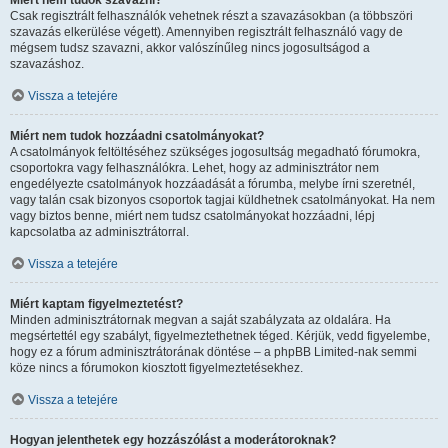
Miért nem tudok szavazni?
Csak regisztrált felhasználók vehetnek részt a szavazásokban (a többszöri
szavazás elkerülése végett). Amennyiben regisztrált felhasználó vagy de
mégsem tudsz szavazni, akkor valószínűleg nincs jogosultságod a
szavazáshoz.
Vissza a tetejére
Miért nem tudok hozzáadni csatolmányokat?
A csatolmányok feltöltéséhez szükséges jogosultság megadható fórumokra,
csoportokra vagy felhasználókra. Lehet, hogy az adminisztrátor nem
engedélyezte csatolmányok hozzáadását a fórumba, melybe írni szeretnél,
vagy talán csak bizonyos csoportok tagjai küldhetnek csatolmányokat. Ha nem
vagy biztos benne, miért nem tudsz csatolmányokat hozzáadni, lépj
kapcsolatba az adminisztrátorral.
Vissza a tetejére
Miért kaptam figyelmeztetést?
Minden adminisztrátornak megvan a saját szabályzata az oldalára. Ha
megsértettél egy szabályt, figyelmeztethetnek téged. Kérjük, vedd figyelembe,
hogy ez a fórum adminisztrátorának döntése – a phpBB Limited-nak semmi
köze nincs a fórumokon kiosztott figyelmeztetésekhez.
Vissza a tetejére
Hogyan jelenthetek egy hozzászólást a moderátoroknak?