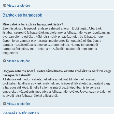
Vissza a tetejére
Barátok és haragosok
Mire valók a barátok és haragosok listák?
Ezen listák segítségével rendszerezheted a fórum többi tagját. A barátok
listában szereplő felhasználók megjelennek a felhasználói vezérlőpultban, így
gyorsan elérheted őket, küldhetsz nekik privát üzenetet, és láthatod, hogy
éppen jelen vannak-e. A használt megjelenés támogatásától függően, a
barátok hozzászólásai kiemelve szerepelhetnek. Ha egy felhasználót
haragosként jelölsz meg, akkor a hozzászólásai alapból nem fognak
megjelenni.
Vissza a tetejére
Hogyan adhatok hozzá, illetve távolíthatok el felhasználókat a barátok vagy
haragosok listáról?
A listáidra két módon vehetsz fel felhasználókat. Minden felhasználó
profiljában található egy link, melynek segítségével felveheted a barátaid vagy
a haragosaid közé. Emellett a felhasználói vezérlőpultban is felvehetsz
embereket, közvetlenül megadva a felhasználónevüket. Ugyanezen oldalon el
is távolíthatsz felhasználókat a listáidról.
Vissza a tetejére
Keresés a fórumban