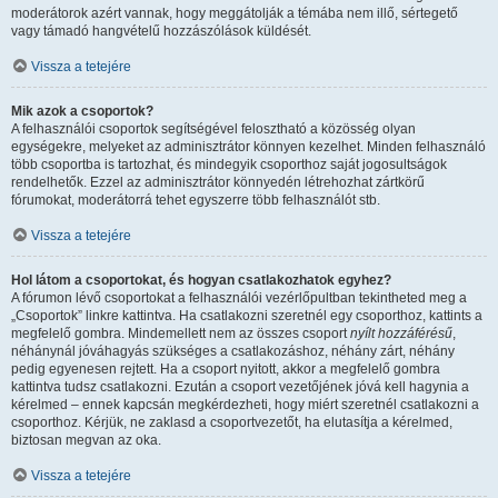
moderátorok azért vannak, hogy meggátolják a témába nem illő, sértegető
vagy támadó hangvételű hozzászólások küldését.
Vissza a tetejére
Mik azok a csoportok?
A felhasználói csoportok segítségével felosztható a közösség olyan
egységekre, melyeket az adminisztrátor könnyen kezelhet. Minden felhasználó
több csoportba is tartozhat, és mindegyik csoporthoz saját jogosultságok
rendelhetők. Ezzel az adminisztrátor könnyedén létrehozhat zártkörű
fórumokat, moderátorrá tehet egyszerre több felhasználót stb.
Vissza a tetejére
Hol látom a csoportokat, és hogyan csatlakozhatok egyhez?
A fórumon lévő csoportokat a felhasználói vezérlőpultban tekintheted meg a
„Csoportok” linkre kattintva. Ha csatlakozni szeretnél egy csoporthoz, kattints a
megfelelő gombra. Mindemellett nem az összes csoport
nyílt hozzáférésű
,
néhánynál jóváhagyás szükséges a csatlakozáshoz, néhány zárt, néhány
pedig egyenesen rejtett. Ha a csoport nyitott, akkor a megfelelő gombra
kattintva tudsz csatlakozni. Ezután a csoport vezetőjének jóvá kell hagynia a
kérelmed – ennek kapcsán megkérdezheti, hogy miért szeretnél csatlakozni a
csoporthoz. Kérjük, ne zaklasd a csoportvezetőt, ha elutasítja a kérelmed,
biztosan megvan az oka.
Vissza a tetejére