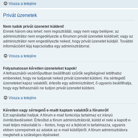
Vissza a tetejére
Privát üzenetek
Nem tudok privát üzenetet küldeni!
Ennek három oka lehet: nem regisztráltál, vagy nem vagy belépve; az
adminisztrátor nem engedélyezte a fórumon privát üzenetek küldését; vagy az
adminisztrátor nem engedélyezte neked, hogy privát üzenetet küldjél. További
információért lépj kapcsolatba egy adminisztrátorral.
Vissza a tetejére
Folyamatosan kéretlen üzeneteket kapok!
A felhasználói vezérlőpultban beállítható szűrők segítségével letilthatsz
embereket, hogy ne tudjanak neked privát üzenetet küldeni. Ha sértegető
üzeneteket kapsz valakitől, értesíts egy adminisztrátort, ő ugyanis beállíthatja,
hogy egy felhasználó ne tudjon privát üzenetet küldeni.
Vissza a tetejére
Kéretlen vagy sértegető e-mailt kaptam valakitől a fórumról!
Ezt sajnálattal halljuk. A fórum e-mail funkciója tartalmaz ez irányú
óvintézkedéseket. Értesítsd a fórum adminisztrátorát, küldd el neki a kapott e-
mail teljes másolatát is – fontos, hogy ez a fejlécet is tartalmazza, ugyanis
ebben szerepelnek az adatok az e-mail küldőjéről. A fórum adminisztrátora
megteheti a szükséges lépéseket.