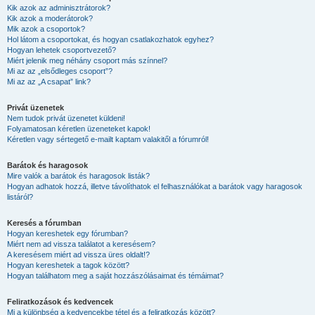
Kik azok az adminisztrátorok?
Kik azok a moderátorok?
Mik azok a csoportok?
Hol látom a csoportokat, és hogyan csatlakozhatok egyhez?
Hogyan lehetek csoportvezető?
Miért jelenik meg néhány csoport más színnel?
Mi az az „elsődleges csoport”?
Mi az az „A csapat” link?
Privát üzenetek
Nem tudok privát üzenetet küldeni!
Folyamatosan kéretlen üzeneteket kapok!
Kéretlen vagy sértegető e-mailt kaptam valakitől a fórumról!
Barátok és haragosok
Mire valók a barátok és haragosok listák?
Hogyan adhatok hozzá, illetve távolíthatok el felhasználókat a barátok vagy haragosok
listáról?
Keresés a fórumban
Hogyan kereshetek egy fórumban?
Miért nem ad vissza találatot a keresésem?
A keresésem miért ad vissza üres oldalt!?
Hogyan kereshetek a tagok között?
Hogyan találhatom meg a saját hozzászólásaimat és témáimat?
Feliratkozások és kedvencek
Mi a különbség a kedvencekbe tétel és a feliratkozás között?