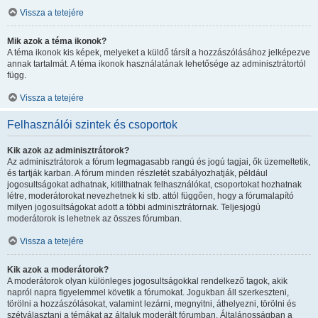
Vissza a tetejére
Mik azok a téma ikonok?
A téma ikonok kis képek, melyeket a küldő társít a hozzászólásához jelképezve
annak tartalmát. A téma ikonok használatának lehetősége az adminisztrátortól
függ.
Vissza a tetejére
Felhasználói szintek és csoportok
Kik azok az adminisztrátorok?
Az adminisztrátorok a fórum legmagasabb rangú és jogú tagjai, ők üzemeltetik,
és tartják karban. A fórum minden részletét szabályozhatják, például
jogosultságokat adhatnak, kitilthatnak felhasználókat, csoportokat hozhatnak
létre, moderátorokat nevezhetnek ki stb. attól függően, hogy a fórumalapító
milyen jogosultságokat adott a többi adminisztrátornak. Teljesjogú
moderátorok is lehetnek az összes fórumban.
Vissza a tetejére
Kik azok a moderátorok?
A moderátorok olyan különleges jogosultságokkal rendelkező tagok, akik
napról napra figyelemmel követik a fórumokat. Jogukban áll szerkeszteni,
törölni a hozzászólásokat, valamint lezárni, megnyitni, áthelyezni, törölni és
szétválasztani a témákat az általuk moderált fórumban. Általánosságban a