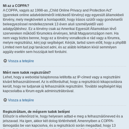
Mi az a COPPA?
A COPPA, vagyis az 1998-as „Child Online Privacy and Protection Act”
(gyerekek online adatvédelméről intézkedő törvény) egy egyesült államokbeli
törvény, mely megköveteli a honlapoktól, hogy írásos szülői vagy gondviselői
beleegyezéssel rendelkezzenek 13 éven aluli személyektől való
adatgyűjtéshez. Ez a törvény csak az Amerikai Egyesült Államokban lévő
szervereken működő fórumokra érvényes, tehát Magyarországon nem. Ha
nem vagy biztos benne, hogy ez a törvény vonatkozik-e rád vagy a fórumra,
melyre regisztrálsz, kérj jogi segítséget. Kérjük, tartsd szem előtt, hogy a phpBB
Limited nem tud jogi tanácsot adni, és az alább leírtakon kívül semmilyen
aggály esetén sem hozzájuk kell fordulni.
Vissza a tetejére
Miért nem tudok regisztrálni?
Lehet, hogy a weboldal tulajdonosa letiltotta az IP-címed vagy a regisztrálni
kívánt felhasználónevet. Az is előfordulhat, hogy a regisztráció kikapcsolásra
került, hogy ne tudjanak új felhasználók regisztrálni. További segítségért lépj
kapcsolatba a fórum egyik adminisztrátorával.
Vissza a tetejére
Regisztráltam, de mégsem tudok belépni
Először is ellenőrizd le, hogy helyesen adtad-e meg a felhasználóneved és a
jelszavad. Ha igen, akkor két dolog történhetett. Amennyiben a COPPA-
támogatás be van kapcsolva, és a regisztráció során megadtad, hogy 13