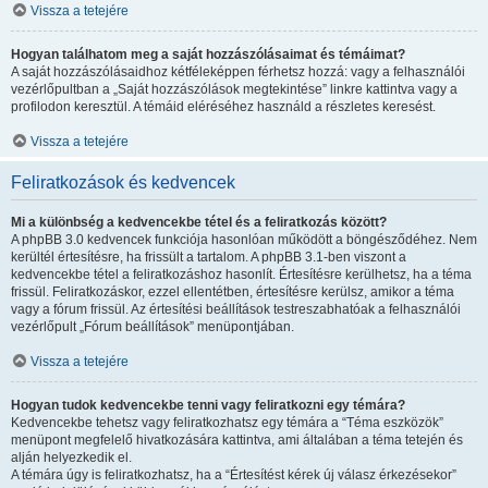
Vissza a tetejére
Hogyan találhatom meg a saját hozzászólásaimat és témáimat?
A saját hozzászólásaidhoz kétféleképpen férhetsz hozzá: vagy a felhasználói
vezérlőpultban a „Saját hozzászólások megtekintése” linkre kattintva vagy a
profilodon keresztül. A témáid eléréséhez használd a részletes keresést.
Vissza a tetejére
Feliratkozások és kedvencek
Mi a különbség a kedvencekbe tétel és a feliratkozás között?
A phpBB 3.0 kedvencek funkciója hasonlóan működött a böngésződéhez. Nem
kerültél értesítésre, ha frissült a tartalom. A phpBB 3.1-ben viszont a
kedvencekbe tétel a feliratkozáshoz hasonlít. Értesítésre kerülhetsz, ha a téma
frissül. Feliratkozáskor, ezzel ellentétben, értesítésre kerülsz, amikor a téma
vagy a fórum frissül. Az értesítési beállítások testreszabhatóak a felhasználói
vezérlőpult „Fórum beállítások” menüpontjában.
Vissza a tetejére
Hogyan tudok kedvencekbe tenni vagy feliratkozni egy témára?
Kedvencekbe tehetsz vagy feliratkozhatsz egy témára a “Téma eszközök”
menüpont megfelelő hivatkozására kattintva, ami általában a téma tetején és
alján helyezkedik el.
A témára úgy is feliratkozhatsz, ha a “Értesítést kérek új válasz érkezésekor”