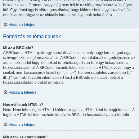
elsőként jelenjen meg. Ha nem látod ezt a linket, akkor ez a funkció nincs
bekapcsolva a fórumon, vagy még nem telt le az előugrasztáshoz szükséges
idő. Egy témát úgy is előreugraszthatsz, hogy küldesz bele egy hozzászólást –
ennél viszont vigyázz az aktuális fórum szabályainak betartására.
Vissza a tetejére
Formázás és téma típusok
Mi az a BBCode?
A BBCode a HTML nyelv egy speciális változata, mely nagy teret enged egy
szövegrészlet megformázásához. A BBCode használatának engedélyezése az
adminisztrátortól függ, de neked is lehetőséged van ki- vagy bekapcsolni a
hozzászólásaidnál. A BBCode hasonló felépítésű, mint a HTML, kivéve hogy a
címkék nem kacsacsőrök között („<” , ill. „>”), hanem szögletes zárójelben („[”,
ill. „]”) vannak. További információért lásd a BBCode útmutatót, melyet a
hozzászólásküldő oldalról érhetsz el.
Vissza a tetejére
Használhatok HTML-t?
Nem. Nem lehetséges HTML-t küldeni, majd azt HTML-ként is megjeleníteni. A
legtöbb HTML-lel létrehozható formázás BBCode használatával is elérhető.
Vissza a tetejére
Mik azok az emotikonok?