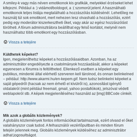
A smiley-k vagy más néven emotikonok kis grafikák, melyekkel érzéseket lehet
kifejezni. Például a :) vidámot/boldogot, a :( szomorút jelent. A használható
emotikonok teljes listája megtalálható a hozzászólás küldésénél. Lehetőleg ne
használj túl sok emotikont, mert nehezen lesz olvasható a hozzászólás, ezért
pedig egy moderátor kiszerkesztheti őket, vagy akár az egész hozzászólást
törölheti. A fórum adminisztrátora beállíthat egy felső korlátot, melynél nem
használhatsz több emotikont egy hozzászólásban.
Vissza a tetejére
Küldhetek képeket?
Igen, megjeleníthetsz képeket a hozzászólásaidban. Azonban, ha az
adminisztrátor engedélyezte a csatolmányok hozzáadását, akkor a képeket
egyenesen a fórumra is feltöltheted. Ellenkező esetben a képeket egy
publikus, mindenki által elérhető szerveren kell tárolnod, és onnan belinkelned
– például: http://www.akarmi.hu/en-kepem.gif. Nem tudsz belinkelni képeket a
saját gépedről (hacsak az nem érhető el kívülről is), azonosítást igénylő
oldalakról (mint például freemail, gmail, yahoo postafiókok), jelszóval védett
weblapokról stb. A képek megjelenítéséhez használd az [img] BBCode címkét.
Vissza a tetejére
Mik azok a globális közlemények?
A globális közlemények fontos információkat tartalmaznak, ezért olvasd el őket
valahányszor csak tudod. A felhasználói vezérlőpultban és minden fórum
tetején jelennek meg. Globális közlemények küldéséhez az adminisztrátor
adhat jogosultságot.