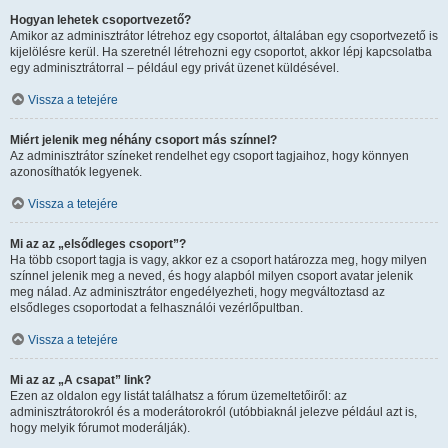
Hogyan lehetek csoportvezető?
Amikor az adminisztrátor létrehoz egy csoportot, általában egy csoportvezető is
kijelölésre kerül. Ha szeretnél létrehozni egy csoportot, akkor lépj kapcsolatba
egy adminisztrátorral – például egy privát üzenet küldésével.
Vissza a tetejére
Miért jelenik meg néhány csoport más színnel?
Az adminisztrátor színeket rendelhet egy csoport tagjaihoz, hogy könnyen
azonosíthatók legyenek.
Vissza a tetejére
Mi az az „elsődleges csoport”?
Ha több csoport tagja is vagy, akkor ez a csoport határozza meg, hogy milyen
színnel jelenik meg a neved, és hogy alapból milyen csoport avatar jelenik
meg nálad. Az adminisztrátor engedélyezheti, hogy megváltoztasd az
elsődleges csoportodat a felhasználói vezérlőpultban.
Vissza a tetejére
Mi az az „A csapat” link?
Ezen az oldalon egy listát találhatsz a fórum üzemeltetőiről: az
adminisztrátorokról és a moderátorokról (utóbbiaknál jelezve például azt is,
hogy melyik fórumot moderálják).