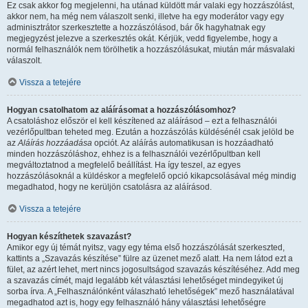
Ez csak akkor fog megjelenni, ha utánad küldött már valaki egy hozzászólást,
akkor nem, ha még nem válaszolt senki, illetve ha egy moderátor vagy egy
adminisztrátor szerkesztette a hozzászólásod, bár ők hagyhatnak egy
megjegyzést jelezve a szerkesztés okát. Kérjük, vedd figyelembe, hogy a
normál felhasználók nem törölhetik a hozzászólásukat, miután már másvalaki
válaszolt.
Vissza a tetejére
Hogyan csatolhatom az aláírásomat a hozzászólásomhoz?
A csatoláshoz először el kell készítened az aláírásod – ezt a felhasználói
vezérlőpultban teheted meg. Ezután a hozzászólás küldésénél csak jelöld be
az
Aláírás hozzáadása
opciót. Az aláírás automatikusan is hozzáadható
minden hozzászóláshoz, ehhez is a felhasználói vezérlőpultban kell
megváltoztatnod a megfelelő beállítást. Ha így teszel, az egyes
hozzászólásoknál a küldéskor a megfelelő opció kikapcsolásával még mindig
megadhatod, hogy ne kerüljön csatolásra az aláírásod.
Vissza a tetejére
Hogyan készíthetek szavazást?
Amikor egy új témát nyitsz, vagy egy téma első hozzászólását szerkeszted,
kattints a „Szavazás készítése” fülre az üzenet mező alatt. Ha nem látod ezt a
fület, az azért lehet, mert nincs jogosultságod szavazás készítéséhez. Add meg
a szavazás címét, majd legalább két választási lehetőséget mindegyiket új
sorba írva. A „Felhasználónként válaszható lehetőségek” mező használatával
megadhatod azt is, hogy egy felhasználó hány választási lehetőségre