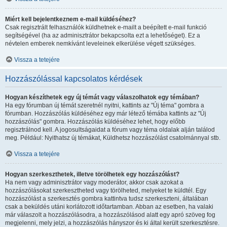
Miért kell bejelentkeznem e-mail küldéséhez?
Csak regisztrált felhasználók küldhetnek e-mailt a beépített e-mail funkció
segítségével (ha az adminisztrátor bekapcsolta ezt a lehetőséget). Ez a
névtelen emberek nemkívánt leveleinek elkerülése végett szükséges.
Vissza a tetejére
Hozzászólással kapcsolatos kérdések
Hogyan készíthetek egy új témát vagy válaszolhatok egy témában?
Ha egy fórumban új témát szeretnél nyitni, kattints az "Új téma" gombra a
fórumban. Hozzászólás küldéséhez egy már létező témába kattints az "Új
hozzászólás" gombra. Hozzászólás küldéséhez lehet, hogy előbb
regisztrálnod kell. A jogosultságaidat a fórum vagy téma oldalak alján találod
meg. Például: Nyithatsz új témákat, Küldhetsz hozzászólást csatolmánnyal stb.
Vissza a tetejére
Hogyan szerkeszthetek, illetve törölhetek egy hozzászólást?
Ha nem vagy adminisztrátor vagy moderátor, akkor csak azokat a
hozzászólásokat szerkesztheted vagy törölheted, melyeket te küldtél. Egy
hozzászólást a szerkesztés gombra kattintva tudsz szerkeszteni, általában
csak a beküldés utáni korlátozott időtartamban. Abban az esetben, ha valaki
már válaszolt a hozzászólásodra, a hozzászólásod alatt egy apró szöveg fog
megjelenni, mely jelzi, a hozzászólás hányszor és ki által került szerkesztésre.