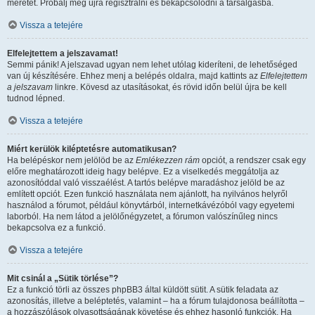
méretét. Próbálj meg újra regisztrálni és bekapcsolódni a társalgásba.
Vissza a tetejére
Elfelejtettem a jelszavamat!
Semmi pánik! A jelszavad ugyan nem lehet utólag kideríteni, de lehetőséged
van új készítésére. Ehhez menj a belépés oldalra, majd kattints az
Elfelejtettem
a jelszavam
linkre. Kövesd az utasításokat, és rövid időn belül újra be kell
tudnod lépned.
Vissza a tetejére
Miért kerülök kiléptetésre automatikusan?
Ha belépéskor nem jelölöd be az
Emlékezzen rám
opciót, a rendszer csak egy
előre meghatározott ideig hagy belépve. Ez a viselkedés meggátolja az
azonosítóddal való visszaélést. A tartós belépve maradáshoz jelöld be az
említett opciót. Ezen funkció használata nem ajánlott, ha nyilvános helyről
használod a fórumot, például könyvtárból, internetkávézóból vagy egyetemi
laborból. Ha nem látod a jelölőnégyzetet, a fórumon valószínűleg nincs
bekapcsolva ez a funkció.
Vissza a tetejére
Mit csinál a „Sütik törlése”?
Ez a funkció törli az összes phpBB3 által küldött sütit. A sütik feladata az
azonosítás, illetve a beléptetés, valamint – ha a fórum tulajdonosa beállította –
a hozzászólások olvasottságának követése és ehhez hasonló funkciók. Ha