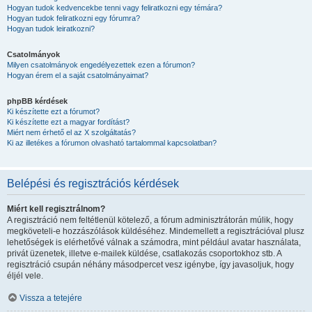
Hogyan tudok kedvencekbe tenni vagy feliratkozni egy témára?
Hogyan tudok feliratkozni egy fórumra?
Hogyan tudok leiratkozni?
Csatolmányok
Milyen csatolmányok engedélyezettek ezen a fórumon?
Hogyan érem el a saját csatolmányaimat?
phpBB kérdések
Ki készítette ezt a fórumot?
Ki készítette ezt a magyar fordítást?
Miért nem érhető el az X szolgáltatás?
Ki az illetékes a fórumon olvasható tartalommal kapcsolatban?
Belépési és regisztrációs kérdések
Miért kell regisztrálnom?
A regisztráció nem feltétlenül kötelező, a fórum adminisztrátorán múlik, hogy
megköveteli-e hozzászólások küldéséhez. Mindemellett a regisztrációval plusz
lehetőségek is elérhetővé válnak a számodra, mint például avatar használata,
privát üzenetek, illetve e-mailek küldése, csatlakozás csoportokhoz stb. A
regisztráció csupán néhány másodpercet vesz igénybe, így javasoljuk, hogy
éljél vele.
Vissza a tetejére