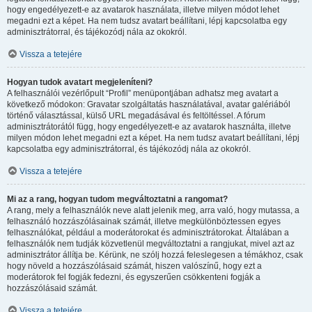
hogy engedélyezett-e az avatarok használata, illetve milyen módot lehet
megadni ezt a képet. Ha nem tudsz avatart beállítani, lépj kapcsolatba egy
adminisztrátorral, és tájékozódj nála az okokról.
Vissza a tetejére
Hogyan tudok avatart megjeleníteni?
A felhasználói vezérlőpult “Profil” menüpontjában adhatsz meg avatart a
következő módokon: Gravatar szolgáltatás használatával, avatar galériából
történő választással, külső URL megadásával és feltöltéssel. A fórum
adminisztrátorától függ, hogy engedélyezett-e az avatarok használta, illetve
milyen módon lehet megadni ezt a képet. Ha nem tudsz avatart beállítani, lépj
kapcsolatba egy adminisztrátorral, és tájékozódj nála az okokról.
Vissza a tetejére
Mi az a rang, hogyan tudom megváltoztatni a rangomat?
A rang, mely a felhasználók neve alatt jelenik meg, arra való, hogy mutassa, a
felhasználó hozzászólásainak számát, illetve megkülönböztessen egyes
felhasználókat, például a moderátorokat és adminisztrátorokat. Általában a
felhasználók nem tudják közvetlenül megváltoztatni a rangjukat, mivel azt az
adminisztrátor állítja be. Kérünk, ne szólj hozzá feleslegesen a témákhoz, csak
hogy növeld a hozzászólásaid számát, hiszen valószínű, hogy ezt a
moderátorok fel fogják fedezni, és egyszerűen csökkenteni fogják a
hozzászólásaid számát.
Vissza a tetejére