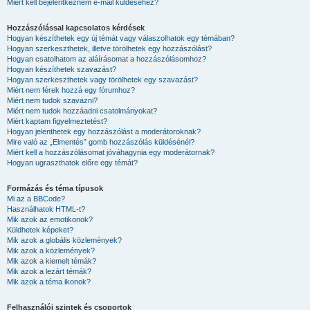
Miért kell bejelentkeznem e-mail küldéséhez?
Hozzászólással kapcsolatos kérdések
Hogyan készíthetek egy új témát vagy válaszolhatok egy témában?
Hogyan szerkeszthetek, illetve törölhetek egy hozzászólást?
Hogyan csatolhatom az aláírásomat a hozzászólásomhoz?
Hogyan készíthetek szavazást?
Hogyan szerkeszthetek vagy törölhetek egy szavazást?
Miért nem férek hozzá egy fórumhoz?
Miért nem tudok szavazni?
Miért nem tudok hozzáadni csatolmányokat?
Miért kaptam figyelmeztetést?
Hogyan jelenthetek egy hozzászólást a moderátoroknak?
Mire való az „Elmentés” gomb hozzászólás küldésénél?
Miért kell a hozzászólásomat jóváhagynia egy moderátornak?
Hogyan ugraszthatok előre egy témát?
Formázás és téma típusok
Mi az a BBCode?
Használhatok HTML-t?
Mik azok az emotikonok?
Küldhetek képeket?
Mik azok a globális közlemények?
Mik azok a közlemények?
Mik azok a kiemelt témák?
Mik azok a lezárt témák?
Mik azok a téma ikonok?
Felhasználói szintek és csoportok