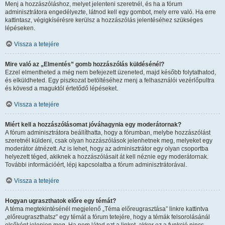
Menj a hozzászóláshoz, melyet jelenteni szeretnél, és ha a fórum
adminisztrátora engedélyezte, látnod kell egy gombot, mely erre való. Ha erre
kattintasz, végigkísérésre kerülsz a hozzászólás jelentéséhez szükséges
lépéseken.
Vissza a tetejére
Mire való az „Elmentés” gomb hozzászólás küldésénél?
Ezzel elmentheted a még nem befejezett üzeneted, majd később folytathatod,
és elküldheted. Egy piszkozat betöltéséhez menj a felhasználói vezérlőpultra
és kövesd a maguktól értetődő lépéseket.
Vissza a tetejére
Miért kell a hozzászólásomat jóváhagynia egy moderátornak?
A fórum adminisztrátora beállíthatta, hogy a fórumban, melybe hozzászólást
szeretnél küldeni, csak olyan hozzászólások jelenhetnek meg, melyeket egy
moderátor átnézett. Az is lehet, hogy az adminisztrátor egy olyan csoportba
helyezett téged, akiknek a hozzászólásait át kell néznie egy moderátornak.
További információért, lépj kapcsolatba a fórum adminisztrátorával.
Vissza a tetejére
Hogyan ugraszthatok előre egy témát?
A téma megtekintésénél megjelenő „Téma előreugrasztása” linkre kattintva
„előreugraszthatsz” egy témát a fórum tetejére, hogy a témák felsorolásánál