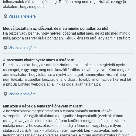
felhasználók változtathatják meg. Tehát ha még nem regisztráltál, ez egy jó
alakalom, hogy megtedd.
Vissza a tetejére
Megváltoztattam az időzónát, de még mindig pontatlan az idő!
Ha biztos vagy benne, hogy helyes időzónát adtál meg, de az idő még mindig
más, akkor a szerver órája pontatlan. Kérjük, értesíts erről egy adminisztrátort.
Vissza a tetejére
A használni kívánt nyelv nincs a listában!
Ennek az az oka, hogy az adminisztrátor nem telepítette a megfelelő nyelvi
csomagot, vagy hogy még nem készült fordítás a kívánt nyelvre. Kérd meg az
adminisztrátort, hogy telepítse a nyelvi csomagot, amennyiben viszont még
nem létezik, nyugodtan készítsd el a fordítást. További információért keresd fel
a phpBB Limited weboldalát (a link az oldal alján található).
Vissza a tetejére
Mik azok a képek a felhasználónevem mellett?
A hozzászólások megtekintésénél a felhasználónév mellett két kép
szerepelhet. Az egyik általában a rangodhoz kapcsolódik (ezek általában
csillagok vagy más elemek formájában kerülnek megjelenítésre, a számuk
mutatja mennyi hozzászólást küldtél eddig a fórumon, vagy hogy milyen
státuszod van). A másik – általában egy nagyobb kép – az avatar, mely a
legtöbb felhasználónak egyedi és személyes. A fórum adminisztrátorától függ,