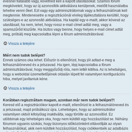
évesnél fiatalabb vagy, követned kell a kapott utasításokat. Számos fórum
megköveteli, hogy az új azonosítók aktiválásra kerüljenek, mielőtt használatba
lehetne venni őket. Ezt vagy egy adminisztrátornak vagy a felhasználónak kell
megtennie. Mindenesetre a regisztrációnál elvileg tájékoztatásra kerültél, hogy
szükséges-e az azonosító aktiválása. Ha kaptál egy e-mailt, akkor kövesd az
utasításait, ha nem, lehet, hogy rossz e-mail címet adtál meg, vagy a
spamszűrőd kiszűrte. Ha biztos vagy benne, hogy helyes e-mail címet adtál
meg, próbálj meg kapcsolatba lépni a fórum adminisztrátorával.
Vissza a tetejére
Miért nem tudok belépni?
Ennek számos oka lehet. Először is ellenőrizd, hogy jól adtad-e meg a
felhasználóneved és a jelszavad. Ha igen, lépj kapcsolatba a fórum
adminisztrátorával, hogy meggyőződj róla, nem lettél kitiltva. Az is lehetséges,
hogy a weboldal üzemeltetőjének oldalán lépett fel valamilyen konfigurációs
hiba, melyet javítaniuk kéne.
Vissza a tetejére
Korábban regisztráltam magam, azonban már nem tudok belépni?!
Keresd elő a regisztrációkor kapott e-mailt, ellenőrizd le a felhasználóneved és
a jelszavad, majd próbálkozz újra. Lehetséges, hogy az adminisztrátor
valamilyen okból kifolyólag inaktiválta, vagy törölte az azonosítód. Ez
utóbbinak egy lehetséges oka, hogy nem küldtél egy hozzászólást se. Néhány
fórumon ugyanis szokás, hogy bizonyos időközönként eltávolítják az olyan
felhasználókat, akik nem küldtek hozzászólást, hogy csökkentsék az adatbázis