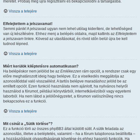
méretét. Próbálj meg újra regisztrálni és bekapcsolódni a társalgásba.
Vissza a tetejére
Elfelejtettem a jelszavamat!
Semmi pánik! A jelszavad ugyan nem lehet utólag kideríteni, de lehetőséged
van új készítésére. Ehhez menj a belépés oldalra, majd kattints az
Elfelejtettem
a jelszavam
linkre. Kövesd az utasításokat, és rövid időn belül újra be kell
tudnod lépned.
Vissza a tetejére
Miért kerülök kiléptetésre automatikusan?
Ha belépéskor nem jelölöd be az
Emlékezzen rám
opciót, a rendszer csak egy
előre meghatározott ideig hagy belépve. Ez a viselkedés meggátolja az
azonosítóddal való visszaélést. A tartós belépve maradáshoz jelöld be az
említett opciót. Ezen funkció használata nem ajánlott, ha nyilvános helyről
használod a fórumot, például könyvtárból, internetkávézóból vagy egyetemi
laborból. Ha nem látod a jelölőnégyzetet, a fórumon valószínűleg nincs
bekapcsolva ez a funkció.
Vissza a tetejére
Mit csinál a „Sütik törlése”?
Ez a funkció törli az összes phpBB3 által küldött sütit. A sütik feladata az
azonosítás, illetve a beléptetés, valamint – ha a fórum tulajdonosa beállította –
a hozzászólások olvasottságának követése és ehhez hasonló funkciók. Ha