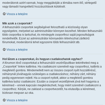
moderátorok azért vannak, hogy meggátolják a témába nem illő, sértegető
vagy támadó hangvételű hozzászólások küldését.
Vissza a tetejére
Mik azok a csoportok?
A felhasználói csoportok segítségével felosztható a közösség olyan
egységekre, melyeket az adminisztrátor könnyen kezelhet. Minden felhasználó
több csoportba is tartozhat, és mindegyik csoporthoz saját jogosultságok
rendelhetők. Ezzel az adminisztrátor könnyedén létrehozhat zártkörű
fórumokat, moderátorrá tehet egyszerre több felhasználót stb.
Vissza a tetejére
Hol látom a csoportokat, és hogyan csatlakozhatok egyhez?
A fórumon lévő csoportokat a felhasználói vezérlőpultban tekintheted meg a
„Csoportok” linkre kattintva. Ha csatlakozni szeretnél egy csoporthoz, kattints a
megfelelő gombra. Mindemellett nem az összes csoport
nyílt hozzáférésű
,
néhánynál jóváhagyás szükséges a csatlakozáshoz, néhány zárt, néhány
pedig egyenesen rejtett. Ha a csoport nyitott, akkor a megfelelő gombra
kattintva tudsz csatlakozni. Ezután a csoport vezetőjének jóvá kell hagynia a
kérelmed – ennek kapcsán megkérdezheti, hogy miért szeretnél csatlakozni a
csoporthoz. Kérjük, ne zaklasd a csoportvezetőt, ha elutasítja a kérelmed,
biztosan megvan az oka.
Vissza a tetejére