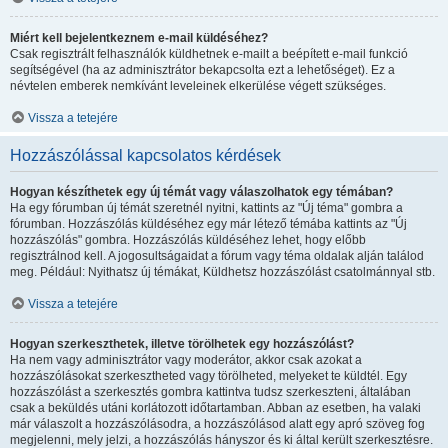
Miért kell bejelentkeznem e-mail küldéséhez?
Csak regisztrált felhasználók küldhetnek e-mailt a beépített e-mail funkció
segítségével (ha az adminisztrátor bekapcsolta ezt a lehetőséget). Ez a
névtelen emberek nemkívánt leveleinek elkerülése végett szükséges.
Vissza a tetejére
Hozzászólással kapcsolatos kérdések
Hogyan készíthetek egy új témát vagy válaszolhatok egy témában?
Ha egy fórumban új témát szeretnél nyitni, kattints az "Új téma" gombra a
fórumban. Hozzászólás küldéséhez egy már létező témába kattints az "Új
hozzászólás" gombra. Hozzászólás küldéséhez lehet, hogy előbb
regisztrálnod kell. A jogosultságaidat a fórum vagy téma oldalak alján találod
meg. Például: Nyithatsz új témákat, Küldhetsz hozzászólást csatolmánnyal stb.
Vissza a tetejére
Hogyan szerkeszthetek, illetve törölhetek egy hozzászólást?
Ha nem vagy adminisztrátor vagy moderátor, akkor csak azokat a
hozzászólásokat szerkesztheted vagy törölheted, melyeket te küldtél. Egy
hozzászólást a szerkesztés gombra kattintva tudsz szerkeszteni, általában
csak a beküldés utáni korlátozott időtartamban. Abban az esetben, ha valaki
már válaszolt a hozzászólásodra, a hozzászólásod alatt egy apró szöveg fog
megjelenni, mely jelzi, a hozzászólás hányszor és ki által került szerkesztésre.