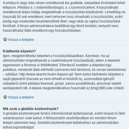
A smiley-k vagy más néven emotikonok kis grafikák, melyekkel érzéseket lehet
kifejezni. Például a :) vidámot/boldogot, a :( szomorút jelent. A használható
emotikonok teljes listája megtalálható a hozzászólás küldésénél. Lehetőleg ne
használj túl sok emotikont, mert nehezen lesz olvasható a hozzászólás, ezért
pedig egy moderátor kiszerkesztheti őket, vagy akár az egész hozzászólást
törölheti. A fórum adminisztrátora beállíthat egy felső korlátot, melynél nem
használhatsz több emotikont egy hozzászólásban.
Vissza a tetejére
Küldhetek képeket?
Igen, megjeleníthetsz képeket a hozzászólásaidban. Azonban, ha az
adminisztrátor engedélyezte a csatolmányok hozzáadását, akkor a képeket
egyenesen a fórumra is feltöltheted. Ellenkező esetben a képeket egy
publikus, mindenki által elérhető szerveren kell tárolnod, és onnan belinkelned
– például: http://www.akarmi.hu/en-kepem.gif. Nem tudsz belinkelni képeket a
saját gépedről (hacsak az nem érhető el kívülről is), azonosítást igénylő
oldalakról (mint például freemail, gmail, yahoo postafiókok), jelszóval védett
weblapokról stb. A képek megjelenítéséhez használd az [img] BBCode címkét.
Vissza a tetejére
Mik azok a globális közlemények?
A globális közlemények fontos információkat tartalmaznak, ezért olvasd el őket
valahányszor csak tudod. A felhasználói vezérlőpultban és minden fórum
tetején jelennek meg. Globális közlemények küldéséhez az adminisztrátor
adhat jogosultságot.