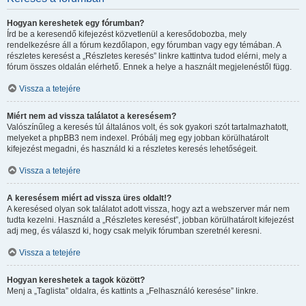
Hogyan kereshetek egy fórumban?
Írd be a keresendő kifejezést közvetlenül a keresődobozba, mely
rendelkezésre áll a fórum kezdőlapon, egy fórumban vagy egy témában. A
részletes keresést a „Részletes keresés” linkre kattintva tudod elérni, mely a
fórum összes oldalán elérhető. Ennek a helye a használt megjelenéstől függ.
Vissza a tetejére
Miért nem ad vissza találatot a keresésem?
Valószínűleg a keresés túl általános volt, és sok gyakori szót tartalmazhatott,
melyeket a phpBB3 nem indexel. Próbálj meg egy jobban körülhatárolt
kifejezést megadni, és használd ki a részletes keresés lehetőségeit.
Vissza a tetejére
A keresésem miért ad vissza üres oldalt!?
A keresésed olyan sok találatot adott vissza, hogy azt a webszerver már nem
tudta kezelni. Használd a „Részletes keresést”, jobban körülhatárolt kifejezést
adj meg, és válaszd ki, hogy csak melyik fórumban szeretnél keresni.
Vissza a tetejére
Hogyan kereshetek a tagok között?
Menj a „Taglista” oldalra, és kattints a „Felhasználó keresése” linkre.