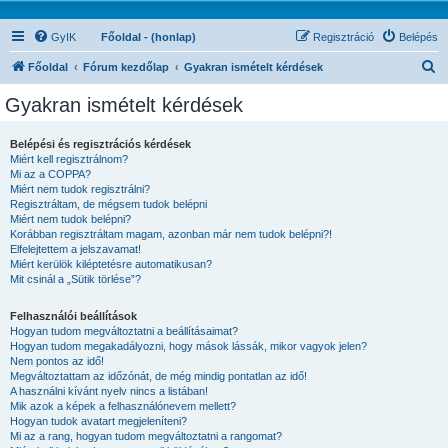
GyIK
Főoldal - (honlap)
Regisztráció
Belépés
K
Főoldal
Fórum kezdőlap
Gyakran ismételt kérdések
e
Gyakran ismételt kérdések
r
e
Belépési és regisztrációs kérdések
Miért kell regisztrálnom?
s
Mi az a COPPA?
é
Miért nem tudok regisztrálni?
Regisztráltam, de mégsem tudok belépni
s
Miért nem tudok belépni?
Korábban regisztráltam magam, azonban már nem tudok belépni?!
Elfelejtettem a jelszavamat!
Miért kerülök kiléptetésre automatikusan?
Mit csinál a „Sütik törlése”?
Felhasználói beállítások
Hogyan tudom megváltoztatni a beállításaimat?
Hogyan tudom megakadályozni, hogy mások lássák, mikor vagyok jelen?
Nem pontos az idő!
Megváltoztattam az időzónát, de még mindig pontatlan az idő!
A használni kívánt nyelv nincs a listában!
Mik azok a képek a felhasználónevem mellett?
Hogyan tudok avatart megjeleníteni?
Mi az a rang, hogyan tudom megváltoztatni a rangomat?