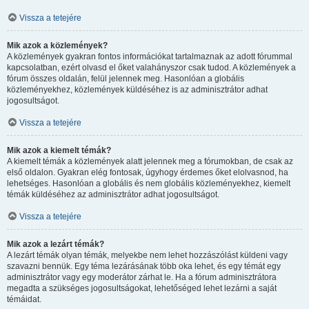
Vissza a tetejére
Mik azok a közlemények?
A közlemények gyakran fontos információkat tartalmaznak az adott fórummal
kapcsolatban, ezért olvasd el őket valahányszor csak tudod. A közlemények a
fórum összes oldalán, felül jelennek meg. Hasonlóan a globális
közleményekhez, közlemények küldéséhez is az adminisztrátor adhat
jogosultságot.
Vissza a tetejére
Mik azok a kiemelt témák?
A kiemelt témák a közlemények alatt jelennek meg a fórumokban, de csak az
első oldalon. Gyakran elég fontosak, úgyhogy érdemes őket elolvasnod, ha
lehetséges. Hasonlóan a globális és nem globális közleményekhez, kiemelt
témák küldéséhez az adminisztrátor adhat jogosultságot.
Vissza a tetejére
Mik azok a lezárt témák?
A lezárt témák olyan témák, melyekbe nem lehet hozzászólást küldeni vagy
szavazni bennük. Egy téma lezárásának több oka lehet, és egy témát egy
adminisztrátor vagy egy moderátor zárhat le. Ha a fórum adminisztrátora
megadta a szükséges jogosultságokat, lehetőséged lehet lezárni a saját
témáidat.