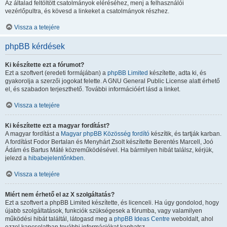
Az általad feltöltött csatolmányok eléréséhez, menj a felhasználói
vezérlőpultra, és kövesd a linkeket a csatolmányok részhez.
Vissza a tetejére
phpBB kérdések
Ki készítette ezt a fórumot?
Ezt a szoftvert (eredeti formájában) a
phpBB Limited
készítette, adta ki, és
gyakorolja a szerzői jogokat felette. A GNU General Public License alatt érhető
el, és szabadon terjeszthető. További információért lásd a linket.
Vissza a tetejére
Ki készítette ezt a magyar fordítást?
A magyar fordítást a
Magyar phpBB Közösség
fordító
készítik, és tartják karban.
A fordítást Fodor Bertalan és Menyhárt Zsolt készítette Berentés Marcell, Joó
Ádám és Bartus Máté közreműködésével. Ha bármilyen hibát találsz, kérjük,
jelezd a
hibabejelentőnkben
.
Vissza a tetejére
Miért nem érhető el az X szolgáltatás?
Ezt a szoftvert a phpBB Limited készítette, és licenceli. Ha úgy gondolod, hogy
újabb szolgáltatások, funkciók szükségesek a fórumba, vagy valamilyen
működési hibát találtál, látogasd meg a
phpBB Ideas Centre
weboldalt, ahol