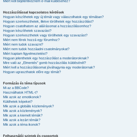
Miért kell bejelentkeznem e-mail küldéséhez?
Hozzászólással kapcsolatos kérdések
Hogyan készíthetek egy új témát vagy válaszolhatok egy témában?
Hogyan szerkeszthetek, illetve törölhetek egy hozzászólást?
Hogyan csatolhatom az aláírásomat a hozzászólásomhoz?
Hogyan készíthetek szavazást?
Hogyan szerkeszthetek vagy törölhetek egy szavazást?
Miért nem férek hozzá egy fórumhoz?
Miért nem tudok szavazni?
Miért nem tudok hozzáadni csatolmányokat?
Miért kaptam figyelmeztetést?
Hogyan jelenthetek egy hozzászólást a moderátoroknak?
Mire való az „Elmentés” gomb hozzászólás küldésénél?
Miért kell a hozzászólásomat jóváhagynia egy moderátornak?
Hogyan ugraszthatok előre egy témát?
Formázás és téma típusok
Mi az a BBCode?
Használhatok HTML-t?
Mik azok az emotikonok?
Küldhetek képeket?
Mik azok a globális közlemények?
Mik azok a közlemények?
Mik azok a kiemelt témák?
Mik azok a lezárt témák?
Mik azok a téma ikonok?
Felhasználói szintek és csoportok