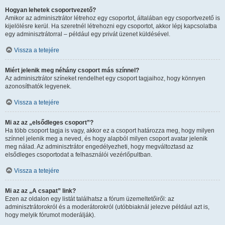
Hogyan lehetek csoportvezető?
Amikor az adminisztrátor létrehoz egy csoportot, általában egy csoportvezető is
kijelölésre kerül. Ha szeretnél létrehozni egy csoportot, akkor lépj kapcsolatba
egy adminisztrátorral – például egy privát üzenet küldésével.
Vissza a tetejére
Miért jelenik meg néhány csoport más színnel?
Az adminisztrátor színeket rendelhet egy csoport tagjaihoz, hogy könnyen
azonosíthatók legyenek.
Vissza a tetejére
Mi az az „elsődleges csoport”?
Ha több csoport tagja is vagy, akkor ez a csoport határozza meg, hogy milyen
színnel jelenik meg a neved, és hogy alapból milyen csoport avatar jelenik
meg nálad. Az adminisztrátor engedélyezheti, hogy megváltoztasd az
elsődleges csoportodat a felhasználói vezérlőpultban.
Vissza a tetejére
Mi az az „A csapat” link?
Ezen az oldalon egy listát találhatsz a fórum üzemeltetőiről: az
adminisztrátorokról és a moderátorokról (utóbbiaknál jelezve például azt is,
hogy melyik fórumot moderálják).