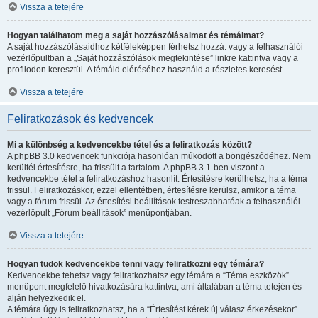
Vissza a tetejére
Hogyan találhatom meg a saját hozzászólásaimat és témáimat?
A saját hozzászólásaidhoz kétféleképpen férhetsz hozzá: vagy a felhasználói
vezérlőpultban a „Saját hozzászólások megtekintése” linkre kattintva vagy a
profilodon keresztül. A témáid eléréséhez használd a részletes keresést.
Vissza a tetejére
Feliratkozások és kedvencek
Mi a különbség a kedvencekbe tétel és a feliratkozás között?
A phpBB 3.0 kedvencek funkciója hasonlóan működött a böngésződéhez. Nem
kerültél értesítésre, ha frissült a tartalom. A phpBB 3.1-ben viszont a
kedvencekbe tétel a feliratkozáshoz hasonlít. Értesítésre kerülhetsz, ha a téma
frissül. Feliratkozáskor, ezzel ellentétben, értesítésre kerülsz, amikor a téma
vagy a fórum frissül. Az értesítési beállítások testreszabhatóak a felhasználói
vezérlőpult „Fórum beállítások” menüpontjában.
Vissza a tetejére
Hogyan tudok kedvencekbe tenni vagy feliratkozni egy témára?
Kedvencekbe tehetsz vagy feliratkozhatsz egy témára a “Téma eszközök”
menüpont megfelelő hivatkozására kattintva, ami általában a téma tetején és
alján helyezkedik el.
A témára úgy is feliratkozhatsz, ha a “Értesítést kérek új válasz érkezésekor”