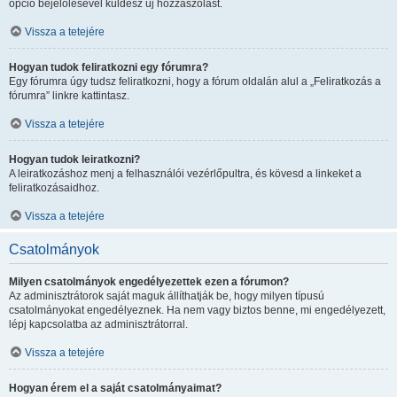
opció bejelölésével küldesz új hozzászólást.
Vissza a tetejére
Hogyan tudok feliratkozni egy fórumra?
Egy fórumra úgy tudsz feliratkozni, hogy a fórum oldalán alul a „Feliratkozás a
fórumra” linkre kattintasz.
Vissza a tetejére
Hogyan tudok leiratkozni?
A leiratkozáshoz menj a felhasználói vezérlőpultra, és kövesd a linkeket a
feliratkozásaidhoz.
Vissza a tetejére
Csatolmányok
Milyen csatolmányok engedélyezettek ezen a fórumon?
Az adminisztrátorok saját maguk állíthatják be, hogy milyen típusú
csatolmányokat engedélyeznek. Ha nem vagy biztos benne, mi engedélyezett,
lépj kapcsolatba az adminisztrátorral.
Vissza a tetejére
Hogyan érem el a saját csatolmányaimat?