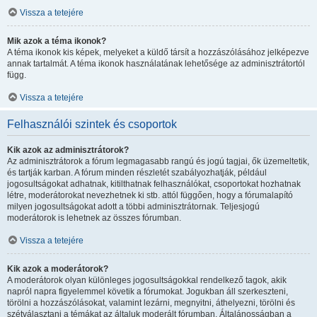
Vissza a tetejére
Mik azok a téma ikonok?
A téma ikonok kis képek, melyeket a küldő társít a hozzászólásához jelképezve
annak tartalmát. A téma ikonok használatának lehetősége az adminisztrátortól
függ.
Vissza a tetejére
Felhasználói szintek és csoportok
Kik azok az adminisztrátorok?
Az adminisztrátorok a fórum legmagasabb rangú és jogú tagjai, ők üzemeltetik,
és tartják karban. A fórum minden részletét szabályozhatják, például
jogosultságokat adhatnak, kitilthatnak felhasználókat, csoportokat hozhatnak
létre, moderátorokat nevezhetnek ki stb. attól függően, hogy a fórumalapító
milyen jogosultságokat adott a többi adminisztrátornak. Teljesjogú
moderátorok is lehetnek az összes fórumban.
Vissza a tetejére
Kik azok a moderátorok?
A moderátorok olyan különleges jogosultságokkal rendelkező tagok, akik
napról napra figyelemmel követik a fórumokat. Jogukban áll szerkeszteni,
törölni a hozzászólásokat, valamint lezárni, megnyitni, áthelyezni, törölni és
szétválasztani a témákat az általuk moderált fórumban. Általánosságban a