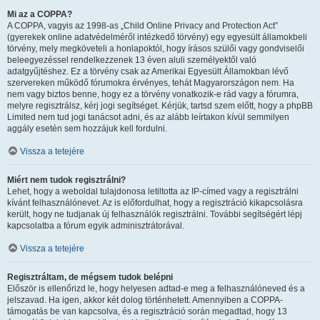
Mi az a COPPA?
A COPPA, vagyis az 1998-as „Child Online Privacy and Protection Act”
(gyerekek online adatvédelméről intézkedő törvény) egy egyesült államokbeli
törvény, mely megköveteli a honlapoktól, hogy írásos szülői vagy gondviselői
beleegyezéssel rendelkezzenek 13 éven aluli személyektől való
adatgyűjtéshez. Ez a törvény csak az Amerikai Egyesült Államokban lévő
szervereken működő fórumokra érvényes, tehát Magyarországon nem. Ha
nem vagy biztos benne, hogy ez a törvény vonatkozik-e rád vagy a fórumra,
melyre regisztrálsz, kérj jogi segítséget. Kérjük, tartsd szem előtt, hogy a phpBB
Limited nem tud jogi tanácsot adni, és az alább leírtakon kívül semmilyen
aggály esetén sem hozzájuk kell fordulni.
Vissza a tetejére
Miért nem tudok regisztrálni?
Lehet, hogy a weboldal tulajdonosa letiltotta az IP-címed vagy a regisztrálni
kívánt felhasználónevet. Az is előfordulhat, hogy a regisztráció kikapcsolásra
került, hogy ne tudjanak új felhasználók regisztrálni. További segítségért lépj
kapcsolatba a fórum egyik adminisztrátorával.
Vissza a tetejére
Regisztráltam, de mégsem tudok belépni
Először is ellenőrizd le, hogy helyesen adtad-e meg a felhasználóneved és a
jelszavad. Ha igen, akkor két dolog történhetett. Amennyiben a COPPA-
támogatás be van kapcsolva, és a regisztráció során megadtad, hogy 13