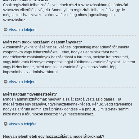
Miért nem tudok szavazni?
Csak regisztrált felhasználók vehetnek részt a szavazásokban (a többszöri
szavazás elkerülése végett). Amennyiben regisztrált felhasználó vagy de
mégsem tudsz szavazni, akkor valószínűleg nincs jogosultságod a
szavazáshoz.
Vissza a tetejére
Miért nem tudok hozzáadni csatolmányokat?
A csatolmányok feltöltéséhez szükséges jogosultság megadható fórumokra,
csoportokra vagy felhasználókra. Lehet, hogy az adminisztrátor nem
engedélyezte csatolmányok hozzáadását a fórumba, melybe írni szeretnél,
vagy talán csak bizonyos csoportok tagjai küldhetnek csatolmányokat. Ha nem
vagy biztos benne, miért nem tudsz csatolmányokat hozzáadni, lépj
kapcsolatba az adminisztrátorral.
Vissza a tetejére
Miért kaptam figyelmeztetést?
Minden adminisztrátornak megvan a saját szabályzata az oldalára. Ha
megsértettél egy szabályt, figyelmeztethetnek téged. Kérjük, vedd figyelembe,
hogy ez a fórum adminisztrátorának döntése – a phpBB Limited-nak semmi
köze nincs a fórumokon kiosztott figyelmeztetésekhez.
Vissza a tetejére
Hogyan jelenthetek egy hozzászólást a moderátoroknak?