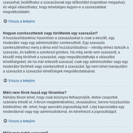
szavazhat; beállíthatsz a szavazásnak egy időkorlátot (napokban megadva);
és végül választhatsz, hogy lehetséges legyen-e a szavazatokat
megváltoztatatni.
Vissza a tetejére
Hogyan szerkeszthetek vagy törölhetek egy szavazást?
A hozzászólásokhoz hasonlóan a szavazásokat is csak a készítő, egy
moderátor vagy egy adminisztrátor szerkesztheti. Egy szavazás
szerkesztéséhez menj a téma első hozzászólásához – mindig ehhez tartozik a
szavazás, és kattints a
szerkeszt
gombra. Ha még senki sem szavazott, a
készítő még törölheti a szavazást, vagy megváltoztathatja a választási
lehetőségeket, de ha már érkezett szavazat, csak egy adminisztrátor vagy egy
moderátor törölheti vagy szerkesztheti a szavazást. Így nem lehet manipulálni
a szavazást a szavazási lehetőségek megváltoztatásával.
Vissza a tetejére
Miért nem férek hozzá egy fórumhoz?
Néhány fórum lehet, hogy csak bizonyos felhasználók, illetve csoportok
számára érhető el. A fórum megtekintéséhez, olvasásához, benne hozzászólás
küldéséhez stb. lehet, hogy speciális jogosultság kell. Lépj kapcsolatba egy
moderátorral vagy egy adminisztrátorral, és kérelmezd a jogosultságot.
Vissza a tetejére