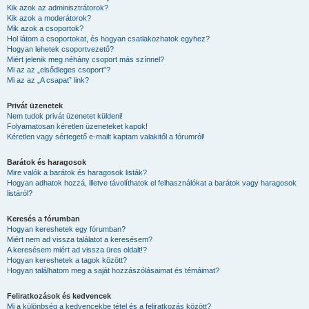
Kik azok az adminisztrátorok?
Kik azok a moderátorok?
Mik azok a csoportok?
Hol látom a csoportokat, és hogyan csatlakozhatok egyhez?
Hogyan lehetek csoportvezető?
Miért jelenik meg néhány csoport más színnel?
Mi az az „elsődleges csoport”?
Mi az az „A csapat” link?
Privát üzenetek
Nem tudok privát üzenetet küldeni!
Folyamatosan kéretlen üzeneteket kapok!
Kéretlen vagy sértegető e-mailt kaptam valakitől a fórumról!
Barátok és haragosok
Mire valók a barátok és haragosok listák?
Hogyan adhatok hozzá, illetve távolíthatok el felhasználókat a barátok vagy haragosok
listáról?
Keresés a fórumban
Hogyan kereshetek egy fórumban?
Miért nem ad vissza találatot a keresésem?
A keresésem miért ad vissza üres oldalt!?
Hogyan kereshetek a tagok között?
Hogyan találhatom meg a saját hozzászólásaimat és témáimat?
Feliratkozások és kedvencek
Mi a különbség a kedvencekbe tétel és a feliratkozás között?