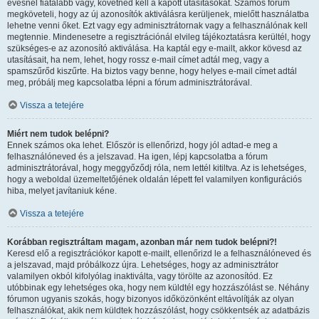
évesnél fiatalabb vagy, követned kell a kapott utasításokat. Számos fórum
megköveteli, hogy az új azonosítók aktiválásra kerüljenek, mielőtt használatba
lehetne venni őket. Ezt vagy egy adminisztrátornak vagy a felhasználónak kell
megtennie. Mindenesetre a regisztrációnál elvileg tájékoztatásra kerültél, hogy
szükséges-e az azonosító aktiválása. Ha kaptál egy e-mailt, akkor kövesd az
utasításait, ha nem, lehet, hogy rossz e-mail címet adtál meg, vagy a
spamszűrőd kiszűrte. Ha biztos vagy benne, hogy helyes e-mail címet adtál
meg, próbálj meg kapcsolatba lépni a fórum adminisztrátorával.
Vissza a tetejére
Miért nem tudok belépni?
Ennek számos oka lehet. Először is ellenőrizd, hogy jól adtad-e meg a
felhasználóneved és a jelszavad. Ha igen, lépj kapcsolatba a fórum
adminisztrátorával, hogy meggyőződj róla, nem lettél kitiltva. Az is lehetséges,
hogy a weboldal üzemeltetőjének oldalán lépett fel valamilyen konfigurációs
hiba, melyet javítaniuk kéne.
Vissza a tetejére
Korábban regisztráltam magam, azonban már nem tudok belépni?!
Keresd elő a regisztrációkor kapott e-mailt, ellenőrizd le a felhasználóneved és
a jelszavad, majd próbálkozz újra. Lehetséges, hogy az adminisztrátor
valamilyen okból kifolyólag inaktiválta, vagy törölte az azonosítód. Ez
utóbbinak egy lehetséges oka, hogy nem küldtél egy hozzászólást se. Néhány
fórumon ugyanis szokás, hogy bizonyos időközönként eltávolítják az olyan
felhasználókat, akik nem küldtek hozzászólást, hogy csökkentsék az adatbázis