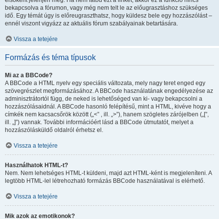
elsőként jelenjen meg. Ha nem látod ezt a linket, akkor ez a funkció nincs
bekapcsolva a fórumon, vagy még nem telt le az előugrasztáshoz szükséges
idő. Egy témát úgy is előreugraszthatsz, hogy küldesz bele egy hozzászólást –
ennél viszont vigyázz az aktuális fórum szabályainak betartására.
Vissza a tetejére
Formázás és téma típusok
Mi az a BBCode?
A BBCode a HTML nyelv egy speciális változata, mely nagy teret enged egy
szövegrészlet megformázásához. A BBCode használatának engedélyezése az
adminisztrátortól függ, de neked is lehetőséged van ki- vagy bekapcsolni a
hozzászólásaidnál. A BBCode hasonló felépítésű, mint a HTML, kivéve hogy a
címkék nem kacsacsőrök között („<” , ill. „>”), hanem szögletes zárójelben („[”,
ill. „]”) vannak. További információért lásd a BBCode útmutatót, melyet a
hozzászólásküldő oldalról érhetsz el.
Vissza a tetejére
Használhatok HTML-t?
Nem. Nem lehetséges HTML-t küldeni, majd azt HTML-ként is megjeleníteni. A
legtöbb HTML-lel létrehozható formázás BBCode használatával is elérhető.
Vissza a tetejére
Mik azok az emotikonok?