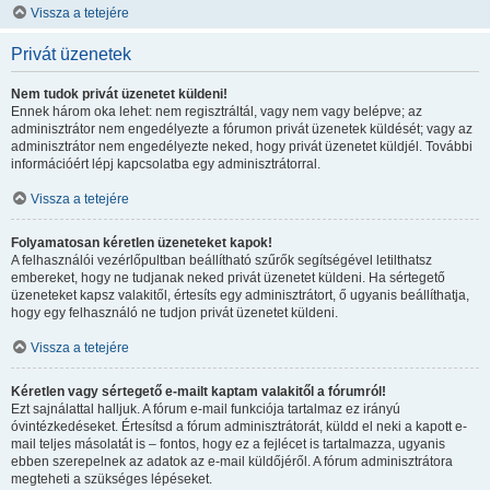
Vissza a tetejére
Privát üzenetek
Nem tudok privát üzenetet küldeni!
Ennek három oka lehet: nem regisztráltál, vagy nem vagy belépve; az
adminisztrátor nem engedélyezte a fórumon privát üzenetek küldését; vagy az
adminisztrátor nem engedélyezte neked, hogy privát üzenetet küldjél. További
információért lépj kapcsolatba egy adminisztrátorral.
Vissza a tetejére
Folyamatosan kéretlen üzeneteket kapok!
A felhasználói vezérlőpultban beállítható szűrők segítségével letilthatsz
embereket, hogy ne tudjanak neked privát üzenetet küldeni. Ha sértegető
üzeneteket kapsz valakitől, értesíts egy adminisztrátort, ő ugyanis beállíthatja,
hogy egy felhasználó ne tudjon privát üzenetet küldeni.
Vissza a tetejére
Kéretlen vagy sértegető e-mailt kaptam valakitől a fórumról!
Ezt sajnálattal halljuk. A fórum e-mail funkciója tartalmaz ez irányú
óvintézkedéseket. Értesítsd a fórum adminisztrátorát, küldd el neki a kapott e-
mail teljes másolatát is – fontos, hogy ez a fejlécet is tartalmazza, ugyanis
ebben szerepelnek az adatok az e-mail küldőjéről. A fórum adminisztrátora
megteheti a szükséges lépéseket.