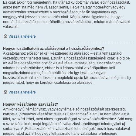
Ez csak akkor fog megjelenni, ha utánad küldött már valaki egy hozzászólást,
akkor nem, ha még nem válaszolt senki, illetve ha egy moderátor vagy egy
adminisztrátor szerkesztette a hozzászólásod, bár ők hagyhatnak egy
megjegyzést jelezve a szerkesztés okát. Kérjük, vedd figyelembe, hogy a
normál felhasználók nem törölhetik a hozzászólásukat, miután már másvalaki
válaszolt.
Vissza a tetejére
Hogyan csatolhatom az aláírásomat a hozzászólásomhoz?
A csatoláshoz először el kell készítened az aláírásod – ezt a felhasználói
vezérlőpultban teheted meg. Ezután a hozzászólás küldésénél csak jelöld be
az
Aláírás hozzáadása
opciót. Az aláírás automatikusan is hozzáadható
minden hozzászóláshoz, ehhez is a felhasználói vezérlőpultban kell
megváltoztatnod a megfelelő beállítást. Ha így teszel, az egyes
hozzászólásoknál a küldéskor a megfelelő opció kikapcsolásával még mindig
megadhatod, hogy ne kerüljön csatolásra az aláírásod.
Vissza a tetejére
Hogyan készíthetek szavazást?
Amikor egy új témát nyitsz, vagy egy téma első hozzászólását szerkeszted,
kattints a „Szavazás készítése” fülre az üzenet mező alatt. Ha nem látod ezt a
fület, az azért lehet, mert nincs jogosultságod szavazás készítéséhez. Add meg
a szavazás címét, majd legalább két választási lehetőséget mindegyiket új
sorba írva. A „Felhasználónként válaszható lehetőségek” mező használatával
megadhatod azt is, hogy egy felhasználó hány választási lehetőségre