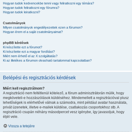
Hogyan tudok kedvencekbe tenni vagy feliratkozni egy témára?
Hogyan tudok feliratkozni egy fórumra?
Hogyan tudok leiratkozni?
Csatolmányok
Milyen csatolmányok engedélyezettek ezen a fórumon?
Hogyan érem el a saját csatolmányaimat?
phpBB kérdések
Ki készítette ezt a fórumot?
Ki készítette ezt a magyar fordítást?
Miért nem érhető el az X szolgáltatás?
Ki az illetékes a fórumon olvasható tartalommal kapcsolatban?
Belépési és regisztrációs kérdések
Miért kell regisztrálnom?
A regisztráció nem feltétlenül kötelező, a fórum adminisztrátorán múlik, hogy
megköveteli-e hozzászólások küldéséhez. Mindemellett a regisztrációval plusz
lehetőségek is elérhetővé válnak a számodra, mint például avatar használata,
privát üzenetek, illetve e-mailek küldése, csatlakozás csoportokhoz stb. A
regisztráció csupán néhány másodpercet vesz igénybe, így javasoljuk, hogy
éljél vele.
Vissza a tetejére