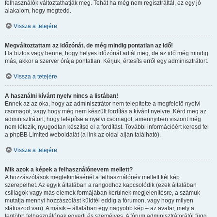
felhasználók változtathatják meg. Tehát ha még nem regisztráltál, ez egy jó
alakalom, hogy megtedd.
Vissza a tetejére
Megváltoztattam az időzónát, de még mindig pontatlan az idő!
Ha biztos vagy benne, hogy helyes időzónát adtál meg, de az idő még mindig
más, akkor a szerver órája pontatlan. Kérjük, értesíts erről egy adminisztrátort.
Vissza a tetejére
A használni kívánt nyelv nincs a listában!
Ennek az az oka, hogy az adminisztrátor nem telepítette a megfelelő nyelvi
csomagot, vagy hogy még nem készült fordítás a kívánt nyelvre. Kérd meg az
adminisztrátort, hogy telepítse a nyelvi csomagot, amennyiben viszont még
nem létezik, nyugodtan készítsd el a fordítást. További információért keresd fel
a phpBB Limited weboldalát (a link az oldal alján található).
Vissza a tetejére
Mik azok a képek a felhasználónevem mellett?
A hozzászólások megtekintésénél a felhasználónév mellett két kép
szerepelhet. Az egyik általában a rangodhoz kapcsolódik (ezek általában
csillagok vagy más elemek formájában kerülnek megjelenítésre, a számuk
mutatja mennyi hozzászólást küldtél eddig a fórumon, vagy hogy milyen
státuszod van). A másik – általában egy nagyobb kép – az avatar, mely a
legtöbb felhasználónak egyedi és személyes. A fórum adminisztrátorától függ,