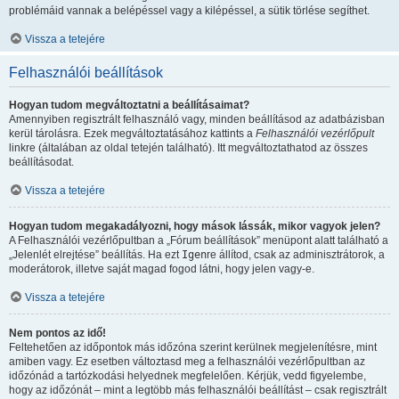
problémáid vannak a belépéssel vagy a kilépéssel, a sütik törlése segíthet.
Vissza a tetejére
Felhasználói beállítások
Hogyan tudom megváltoztatni a beállításaimat?
Amennyiben regisztrált felhasználó vagy, minden beállításod az adatbázisban
kerül tárolásra. Ezek megváltoztatásához kattints a
Felhasználói vezérlőpult
linkre (általában az oldal tetején található). Itt megváltoztathatod az összes
beállításodat.
Vissza a tetejére
Hogyan tudom megakadályozni, hogy mások lássák, mikor vagyok jelen?
A Felhasználói vezérlőpultban a „Fórum beállítások” menüpont alatt található a
„Jelenlét elrejtése” beállítás. Ha ezt
Igen
re állítod, csak az adminisztrátorok, a
moderátorok, illetve saját magad fogod látni, hogy jelen vagy-e.
Vissza a tetejére
Nem pontos az idő!
Feltehetően az időpontok más időzóna szerint kerülnek megjelenítésre, mint
amiben vagy. Ez esetben változtasd meg a felhasználói vezérlőpultban az
időzónád a tartózkodási helyednek megfelelően. Kérjük, vedd figyelembe,
hogy az időzónát – mint a legtöbb más felhasználói beállítást – csak regisztrált