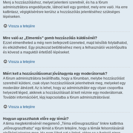
Menj a hozzászóláshoz, melyet jelenteni szeretnél, és ha a fórum
adminisztrátora engedélyezte, látnod kell egy gombot, mely erre való. Ha erre
kattintasz, végigkísérésre kerülsz a hozzászólás jelentéséhez szükséges
lépéseken.
Vissza a tetejére
Mire való az „Elmentés” gomb hozzászólás küldésénél?
Ezzel elmentheted a még nem befejezett üzeneted, majd később folytathatod,
és elküldheted. Egy piszkozat betöltéséhez menj a felhasználói vezérlőpultra
és kövesd a maguktól értetődő lépéseket.
Vissza a tetejére
Miért kell a hozzászólásomat jóváhagynia egy moderátornak?
A fórum adminisztrátora beállíthatta, hogy a fórumban, melybe hozzászólást
szeretnél küldeni, csak olyan hozzászólások jelenhetnek meg, melyeket egy
moderátor átnézett. Az is lehet, hogy az adminisztrátor egy olyan csoportba
helyezett téged, akiknek a hozzászólásait át kell néznie egy moderátornak.
További információért, lépj kapcsolatba a fórum adminisztrátorával.
Vissza a tetejére
Hogyan ugraszthatok előre egy témát?
A téma megtekintésénél megjelenő „Téma előreugrasztása” linkre kattintva
„előreugraszthatsz” egy témát a fórum tetejére, hogy a témák felsorolásánál