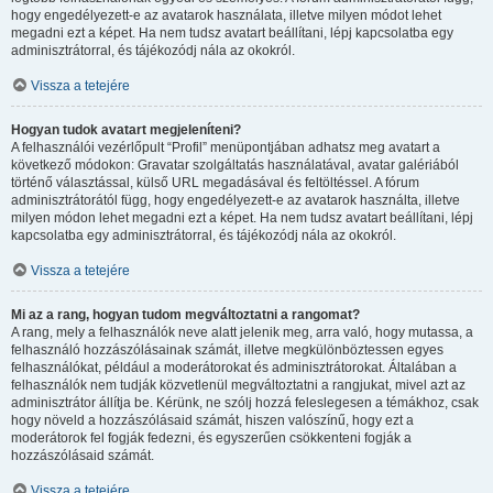
hogy engedélyezett-e az avatarok használata, illetve milyen módot lehet
megadni ezt a képet. Ha nem tudsz avatart beállítani, lépj kapcsolatba egy
adminisztrátorral, és tájékozódj nála az okokról.
Vissza a tetejére
Hogyan tudok avatart megjeleníteni?
A felhasználói vezérlőpult “Profil” menüpontjában adhatsz meg avatart a
következő módokon: Gravatar szolgáltatás használatával, avatar galériából
történő választással, külső URL megadásával és feltöltéssel. A fórum
adminisztrátorától függ, hogy engedélyezett-e az avatarok használta, illetve
milyen módon lehet megadni ezt a képet. Ha nem tudsz avatart beállítani, lépj
kapcsolatba egy adminisztrátorral, és tájékozódj nála az okokról.
Vissza a tetejére
Mi az a rang, hogyan tudom megváltoztatni a rangomat?
A rang, mely a felhasználók neve alatt jelenik meg, arra való, hogy mutassa, a
felhasználó hozzászólásainak számát, illetve megkülönböztessen egyes
felhasználókat, például a moderátorokat és adminisztrátorokat. Általában a
felhasználók nem tudják közvetlenül megváltoztatni a rangjukat, mivel azt az
adminisztrátor állítja be. Kérünk, ne szólj hozzá feleslegesen a témákhoz, csak
hogy növeld a hozzászólásaid számát, hiszen valószínű, hogy ezt a
moderátorok fel fogják fedezni, és egyszerűen csökkenteni fogják a
hozzászólásaid számát.
Vissza a tetejére