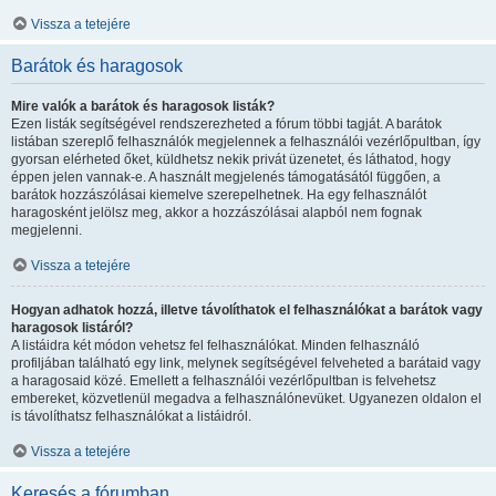
Vissza a tetejére
Barátok és haragosok
Mire valók a barátok és haragosok listák?
Ezen listák segítségével rendszerezheted a fórum többi tagját. A barátok
listában szereplő felhasználók megjelennek a felhasználói vezérlőpultban, így
gyorsan elérheted őket, küldhetsz nekik privát üzenetet, és láthatod, hogy
éppen jelen vannak-e. A használt megjelenés támogatásától függően, a
barátok hozzászólásai kiemelve szerepelhetnek. Ha egy felhasználót
haragosként jelölsz meg, akkor a hozzászólásai alapból nem fognak
megjelenni.
Vissza a tetejére
Hogyan adhatok hozzá, illetve távolíthatok el felhasználókat a barátok vagy
haragosok listáról?
A listáidra két módon vehetsz fel felhasználókat. Minden felhasználó
profiljában található egy link, melynek segítségével felveheted a barátaid vagy
a haragosaid közé. Emellett a felhasználói vezérlőpultban is felvehetsz
embereket, közvetlenül megadva a felhasználónevüket. Ugyanezen oldalon el
is távolíthatsz felhasználókat a listáidról.
Vissza a tetejére
Keresés a fórumban