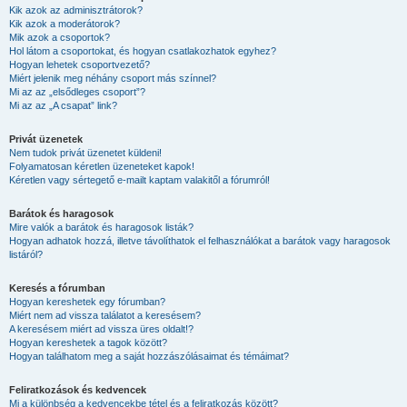
Kik azok az adminisztrátorok?
Kik azok a moderátorok?
Mik azok a csoportok?
Hol látom a csoportokat, és hogyan csatlakozhatok egyhez?
Hogyan lehetek csoportvezető?
Miért jelenik meg néhány csoport más színnel?
Mi az az „elsődleges csoport”?
Mi az az „A csapat” link?
Privát üzenetek
Nem tudok privát üzenetet küldeni!
Folyamatosan kéretlen üzeneteket kapok!
Kéretlen vagy sértegető e-mailt kaptam valakitől a fórumról!
Barátok és haragosok
Mire valók a barátok és haragosok listák?
Hogyan adhatok hozzá, illetve távolíthatok el felhasználókat a barátok vagy haragosok
listáról?
Keresés a fórumban
Hogyan kereshetek egy fórumban?
Miért nem ad vissza találatot a keresésem?
A keresésem miért ad vissza üres oldalt!?
Hogyan kereshetek a tagok között?
Hogyan találhatom meg a saját hozzászólásaimat és témáimat?
Feliratkozások és kedvencek
Mi a különbség a kedvencekbe tétel és a feliratkozás között?