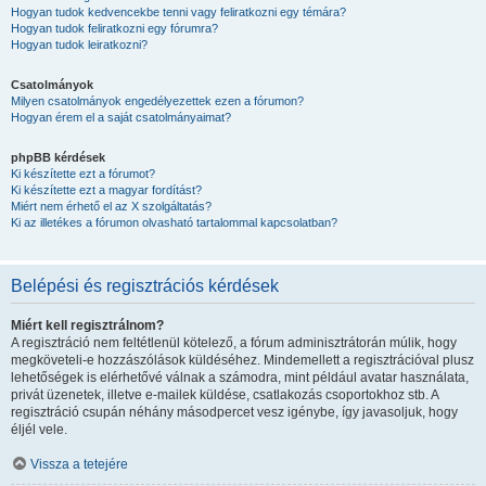
Hogyan tudok kedvencekbe tenni vagy feliratkozni egy témára?
Hogyan tudok feliratkozni egy fórumra?
Hogyan tudok leiratkozni?
Csatolmányok
Milyen csatolmányok engedélyezettek ezen a fórumon?
Hogyan érem el a saját csatolmányaimat?
phpBB kérdések
Ki készítette ezt a fórumot?
Ki készítette ezt a magyar fordítást?
Miért nem érhető el az X szolgáltatás?
Ki az illetékes a fórumon olvasható tartalommal kapcsolatban?
Belépési és regisztrációs kérdések
Miért kell regisztrálnom?
A regisztráció nem feltétlenül kötelező, a fórum adminisztrátorán múlik, hogy
megköveteli-e hozzászólások küldéséhez. Mindemellett a regisztrációval plusz
lehetőségek is elérhetővé válnak a számodra, mint például avatar használata,
privát üzenetek, illetve e-mailek küldése, csatlakozás csoportokhoz stb. A
regisztráció csupán néhány másodpercet vesz igénybe, így javasoljuk, hogy
éljél vele.
Vissza a tetejére