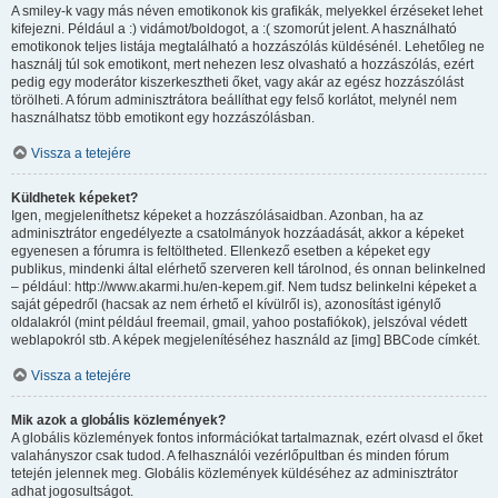
A smiley-k vagy más néven emotikonok kis grafikák, melyekkel érzéseket lehet
kifejezni. Például a :) vidámot/boldogot, a :( szomorút jelent. A használható
emotikonok teljes listája megtalálható a hozzászólás küldésénél. Lehetőleg ne
használj túl sok emotikont, mert nehezen lesz olvasható a hozzászólás, ezért
pedig egy moderátor kiszerkesztheti őket, vagy akár az egész hozzászólást
törölheti. A fórum adminisztrátora beállíthat egy felső korlátot, melynél nem
használhatsz több emotikont egy hozzászólásban.
Vissza a tetejére
Küldhetek képeket?
Igen, megjeleníthetsz képeket a hozzászólásaidban. Azonban, ha az
adminisztrátor engedélyezte a csatolmányok hozzáadását, akkor a képeket
egyenesen a fórumra is feltöltheted. Ellenkező esetben a képeket egy
publikus, mindenki által elérhető szerveren kell tárolnod, és onnan belinkelned
– például: http://www.akarmi.hu/en-kepem.gif. Nem tudsz belinkelni képeket a
saját gépedről (hacsak az nem érhető el kívülről is), azonosítást igénylő
oldalakról (mint például freemail, gmail, yahoo postafiókok), jelszóval védett
weblapokról stb. A képek megjelenítéséhez használd az [img] BBCode címkét.
Vissza a tetejére
Mik azok a globális közlemények?
A globális közlemények fontos információkat tartalmaznak, ezért olvasd el őket
valahányszor csak tudod. A felhasználói vezérlőpultban és minden fórum
tetején jelennek meg. Globális közlemények küldéséhez az adminisztrátor
adhat jogosultságot.