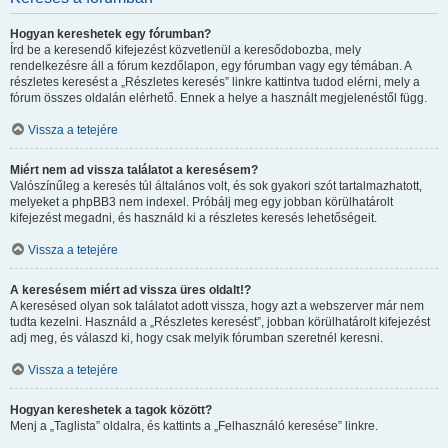
Hogyan kereshetek egy fórumban?
Írd be a keresendő kifejezést közvetlenül a keresődobozba, mely
rendelkezésre áll a fórum kezdőlapon, egy fórumban vagy egy témában. A
részletes keresést a „Részletes keresés” linkre kattintva tudod elérni, mely a
fórum összes oldalán elérhető. Ennek a helye a használt megjelenéstől függ.
Vissza a tetejére
Miért nem ad vissza találatot a keresésem?
Valószínűleg a keresés túl általános volt, és sok gyakori szót tartalmazhatott,
melyeket a phpBB3 nem indexel. Próbálj meg egy jobban körülhatárolt
kifejezést megadni, és használd ki a részletes keresés lehetőségeit.
Vissza a tetejére
A keresésem miért ad vissza üres oldalt!?
A keresésed olyan sok találatot adott vissza, hogy azt a webszerver már nem
tudta kezelni. Használd a „Részletes keresést”, jobban körülhatárolt kifejezést
adj meg, és válaszd ki, hogy csak melyik fórumban szeretnél keresni.
Vissza a tetejére
Hogyan kereshetek a tagok között?
Menj a „Taglista” oldalra, és kattints a „Felhasználó keresése” linkre.