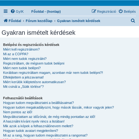
GyIK
Főoldal - (honlap)
Regisztráció
Belépés
K
Főoldal
Fórum kezdőlap
Gyakran ismételt kérdések
e
Gyakran ismételt kérdések
r
e
Belépési és regisztrációs kérdések
Miért kell regisztrálnom?
s
Mi az a COPPA?
é
Miért nem tudok regisztrálni?
Regisztráltam, de mégsem tudok belépni
s
Miért nem tudok belépni?
Korábban regisztráltam magam, azonban már nem tudok belépni?!
Elfelejtettem a jelszavamat!
Miért kerülök kiléptetésre automatikusan?
Mit csinál a „Sütik törlése”?
Felhasználói beállítások
Hogyan tudom megváltoztatni a beállításaimat?
Hogyan tudom megakadályozni, hogy mások lássák, mikor vagyok jelen?
Nem pontos az idő!
Megváltoztattam az időzónát, de még mindig pontatlan az idő!
A használni kívánt nyelv nincs a listában!
Mik azok a képek a felhasználónevem mellett?
Hogyan tudok avatart megjeleníteni?
Mi az a rang, hogyan tudom megváltoztatni a rangomat?