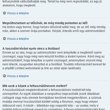
felhasználók változtathatják meg. Tehát ha még nem regisztráltál, ez egy jó
alakalom, hogy megtedd.
Vissza a tetejére
Megváltoztattam az időzónát, de még mindig pontatlan az idő!
Ha biztos vagy benne, hogy helyes időzónát adtál meg, de az idő még mindig
más, akkor a szerver órája pontatlan. Kérjük, értesíts erről egy adminisztrátort.
Vissza a tetejére
A használni kívánt nyelv nincs a listában!
Ennek az az oka, hogy az adminisztrátor nem telepítette a megfelelő nyelvi
csomagot, vagy hogy még nem készült fordítás a kívánt nyelvre. Kérd meg az
adminisztrátort, hogy telepítse a nyelvi csomagot, amennyiben viszont még
nem létezik, nyugodtan készítsd el a fordítást. További információért keresd fel
a phpBB Limited weboldalát (a link az oldal alján található).
Vissza a tetejére
Mik azok a képek a felhasználónevem mellett?
A hozzászólások megtekintésénél a felhasználónév mellett két kép
szerepelhet. Az egyik általában a rangodhoz kapcsolódik (ezek általában
csillagok vagy más elemek formájában kerülnek megjelenítésre, a számuk
mutatja mennyi hozzászólást küldtél eddig a fórumon, vagy hogy milyen
státuszod van). A másik – általában egy nagyobb kép – az avatar, mely a
legtöbb felhasználónak egyedi és személyes. A fórum adminisztrátorától függ,