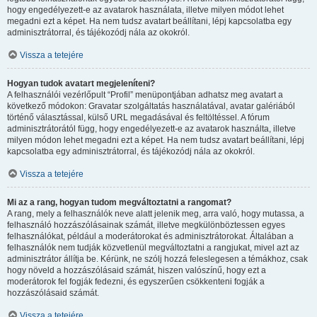
hogy engedélyezett-e az avatarok használata, illetve milyen módot lehet
megadni ezt a képet. Ha nem tudsz avatart beállítani, lépj kapcsolatba egy
adminisztrátorral, és tájékozódj nála az okokról.
Vissza a tetejére
Hogyan tudok avatart megjeleníteni?
A felhasználói vezérlőpult “Profil” menüpontjában adhatsz meg avatart a
következő módokon: Gravatar szolgáltatás használatával, avatar galériából
történő választással, külső URL megadásával és feltöltéssel. A fórum
adminisztrátorától függ, hogy engedélyezett-e az avatarok használta, illetve
milyen módon lehet megadni ezt a képet. Ha nem tudsz avatart beállítani, lépj
kapcsolatba egy adminisztrátorral, és tájékozódj nála az okokról.
Vissza a tetejére
Mi az a rang, hogyan tudom megváltoztatni a rangomat?
A rang, mely a felhasználók neve alatt jelenik meg, arra való, hogy mutassa, a
felhasználó hozzászólásainak számát, illetve megkülönböztessen egyes
felhasználókat, például a moderátorokat és adminisztrátorokat. Általában a
felhasználók nem tudják közvetlenül megváltoztatni a rangjukat, mivel azt az
adminisztrátor állítja be. Kérünk, ne szólj hozzá feleslegesen a témákhoz, csak
hogy növeld a hozzászólásaid számát, hiszen valószínű, hogy ezt a
moderátorok fel fogják fedezni, és egyszerűen csökkenteni fogják a
hozzászólásaid számát.
Vissza a tetejére