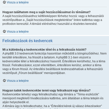
Vissza a tetejére
Hogyan találhatom meg a saját hozzászólásaimat és témáimat?
A saját hozzászólásaidhoz kétféleképpen férhetsz hozzá: vagy a felhasználói
vezérlőpultban a „Saját hozzászólások megtekintése” linkre kattintva vagy a
profilodon keresztül. A témáid eléréséhez használd a részletes keresést.
Vissza a tetejére
Feliratkozások és kedvencek
Mi a különbség a kedvencekbe tétel és a feliratkozás között?
A phpBB 3.0 kedvencek funkciója hasonlóan működött a böngésződéhez. Nem
kerültél értesítésre, ha frissült a tartalom. A phpBB 3.1-ben viszont a
kedvencekbe tétel a feliratkozáshoz hasonlít. Értesítésre kerülhetsz, ha a téma
frissül. Feliratkozáskor, ezzel ellentétben, értesítésre kerülsz, amikor a téma
vagy a fórum frissül. Az értesítési beállítások testreszabhatóak a felhasználói
vezérlőpult „Fórum beállítások” menüpontjában.
Vissza a tetejére
Hogyan tudok kedvencekbe tenni vagy feliratkozni egy témára?
Kedvencekbe tehetsz vagy feliratkozhatsz egy témára a “Téma eszközök”
menüpont megfelelő hivatkozására kattintva, ami általában a téma tetején és
alján helyezkedik el.
A témára úgy is feliratkozhatsz, ha a “Értesítést kérek új válasz érkezésekor”