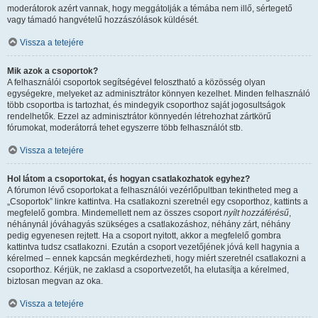
moderátorok azért vannak, hogy meggátolják a témába nem illő, sértegető
vagy támadó hangvételű hozzászólások küldését.
Vissza a tetejére
Mik azok a csoportok?
A felhasználói csoportok segítségével felosztható a közösség olyan
egységekre, melyeket az adminisztrátor könnyen kezelhet. Minden felhasználó
több csoportba is tartozhat, és mindegyik csoporthoz saját jogosultságok
rendelhetők. Ezzel az adminisztrátor könnyedén létrehozhat zártkörű
fórumokat, moderátorrá tehet egyszerre több felhasználót stb.
Vissza a tetejére
Hol látom a csoportokat, és hogyan csatlakozhatok egyhez?
A fórumon lévő csoportokat a felhasználói vezérlőpultban tekintheted meg a
„Csoportok” linkre kattintva. Ha csatlakozni szeretnél egy csoporthoz, kattints a
megfelelő gombra. Mindemellett nem az összes csoport
nyílt hozzáférésű
,
néhánynál jóváhagyás szükséges a csatlakozáshoz, néhány zárt, néhány
pedig egyenesen rejtett. Ha a csoport nyitott, akkor a megfelelő gombra
kattintva tudsz csatlakozni. Ezután a csoport vezetőjének jóvá kell hagynia a
kérelmed – ennek kapcsán megkérdezheti, hogy miért szeretnél csatlakozni a
csoporthoz. Kérjük, ne zaklasd a csoportvezetőt, ha elutasítja a kérelmed,
biztosan megvan az oka.
Vissza a tetejére