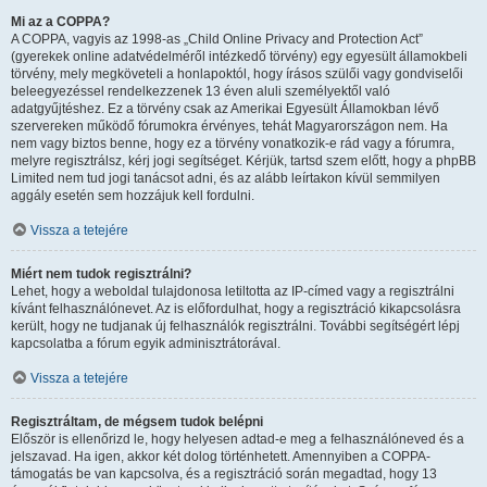
Mi az a COPPA?
A COPPA, vagyis az 1998-as „Child Online Privacy and Protection Act”
(gyerekek online adatvédelméről intézkedő törvény) egy egyesült államokbeli
törvény, mely megköveteli a honlapoktól, hogy írásos szülői vagy gondviselői
beleegyezéssel rendelkezzenek 13 éven aluli személyektől való
adatgyűjtéshez. Ez a törvény csak az Amerikai Egyesült Államokban lévő
szervereken működő fórumokra érvényes, tehát Magyarországon nem. Ha
nem vagy biztos benne, hogy ez a törvény vonatkozik-e rád vagy a fórumra,
melyre regisztrálsz, kérj jogi segítséget. Kérjük, tartsd szem előtt, hogy a phpBB
Limited nem tud jogi tanácsot adni, és az alább leírtakon kívül semmilyen
aggály esetén sem hozzájuk kell fordulni.
Vissza a tetejére
Miért nem tudok regisztrálni?
Lehet, hogy a weboldal tulajdonosa letiltotta az IP-címed vagy a regisztrálni
kívánt felhasználónevet. Az is előfordulhat, hogy a regisztráció kikapcsolásra
került, hogy ne tudjanak új felhasználók regisztrálni. További segítségért lépj
kapcsolatba a fórum egyik adminisztrátorával.
Vissza a tetejére
Regisztráltam, de mégsem tudok belépni
Először is ellenőrizd le, hogy helyesen adtad-e meg a felhasználóneved és a
jelszavad. Ha igen, akkor két dolog történhetett. Amennyiben a COPPA-
támogatás be van kapcsolva, és a regisztráció során megadtad, hogy 13