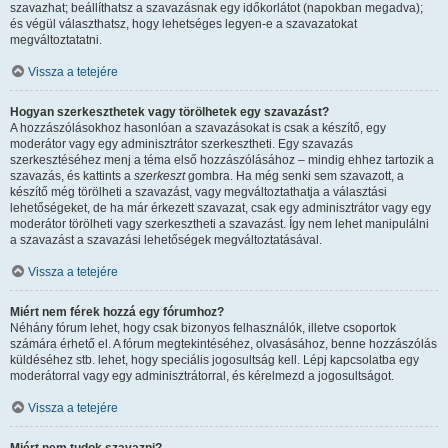
szavazhat; beállíthatsz a szavazásnak egy időkorlátot (napokban megadva);
és végül választhatsz, hogy lehetséges legyen-e a szavazatokat
megváltoztatatni.
Vissza a tetejére
Hogyan szerkeszthetek vagy törölhetek egy szavazást?
A hozzászólásokhoz hasonlóan a szavazásokat is csak a készítő, egy
moderátor vagy egy adminisztrátor szerkesztheti. Egy szavazás
szerkesztéséhez menj a téma első hozzászólásához – mindig ehhez tartozik a
szavazás, és kattints a
szerkeszt
gombra. Ha még senki sem szavazott, a
készítő még törölheti a szavazást, vagy megváltoztathatja a választási
lehetőségeket, de ha már érkezett szavazat, csak egy adminisztrátor vagy egy
moderátor törölheti vagy szerkesztheti a szavazást. Így nem lehet manipulálni
a szavazást a szavazási lehetőségek megváltoztatásával.
Vissza a tetejére
Miért nem férek hozzá egy fórumhoz?
Néhány fórum lehet, hogy csak bizonyos felhasználók, illetve csoportok
számára érhető el. A fórum megtekintéséhez, olvasásához, benne hozzászólás
küldéséhez stb. lehet, hogy speciális jogosultság kell. Lépj kapcsolatba egy
moderátorral vagy egy adminisztrátorral, és kérelmezd a jogosultságot.
Vissza a tetejére