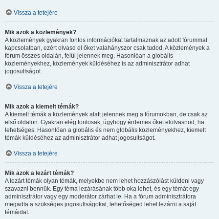
Vissza a tetejére
Mik azok a közlemények?
A közlemények gyakran fontos információkat tartalmaznak az adott fórummal
kapcsolatban, ezért olvasd el őket valahányszor csak tudod. A közlemények a
fórum összes oldalán, felül jelennek meg. Hasonlóan a globális
közleményekhez, közlemények küldéséhez is az adminisztrátor adhat
jogosultságot.
Vissza a tetejére
Mik azok a kiemelt témák?
A kiemelt témák a közlemények alatt jelennek meg a fórumokban, de csak az
első oldalon. Gyakran elég fontosak, úgyhogy érdemes őket elolvasnod, ha
lehetséges. Hasonlóan a globális és nem globális közleményekhez, kiemelt
témák küldéséhez az adminisztrátor adhat jogosultságot.
Vissza a tetejére
Mik azok a lezárt témák?
A lezárt témák olyan témák, melyekbe nem lehet hozzászólást küldeni vagy
szavazni bennük. Egy téma lezárásának több oka lehet, és egy témát egy
adminisztrátor vagy egy moderátor zárhat le. Ha a fórum adminisztrátora
megadta a szükséges jogosultságokat, lehetőséged lehet lezárni a saját
témáidat.