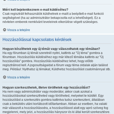
Miért kell bejelentkeznem e-mail küldéséhez?
Csak regisztrált felhasználók küldhetnek e-mailt a beépített e-mail funkció
segítségével (ha az adminisztrátor bekapcsolta ezt a lehetőséget). Ez a
névtelen emberek nemkívánt leveleinek elkerülése végett szükséges.
Vissza a tetejére
Hozzászólással kapcsolatos kérdések
Hogyan készíthetek egy új témát vagy válaszolhatok egy témában?
Ha egy fórumban új témát szeretnél nyitni, kattints az "Új téma" gombra a
fórumban. Hozzászólás küldéséhez egy már létező témába kattints az "Új
hozzászólás" gombra. Hozzászólás küldéséhez lehet, hogy előbb
regisztrálnod kell. A jogosultságaidat a fórum vagy téma oldalak alján találod
meg. Például: Nyithatsz új témákat, Küldhetsz hozzászólást csatolmánnyal stb.
Vissza a tetejére
Hogyan szerkeszthetek, illetve törölhetek egy hozzászólást?
Ha nem vagy adminisztrátor vagy moderátor, akkor csak azokat a
hozzászólásokat szerkesztheted vagy törölheted, melyeket te küldtél. Egy
hozzászólást a szerkesztés gombra kattintva tudsz szerkeszteni, általában
csak a beküldés utáni korlátozott időtartamban. Abban az esetben, ha valaki
már válaszolt a hozzászólásodra, a hozzászólásod alatt egy apró szöveg fog
megjelenni, mely jelzi, a hozzászólás hányszor és ki által került szerkesztésre.