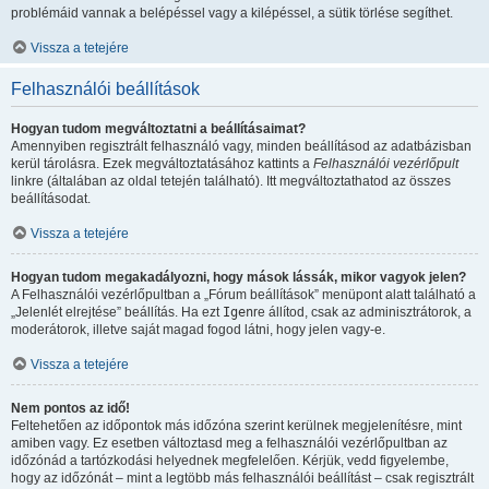
problémáid vannak a belépéssel vagy a kilépéssel, a sütik törlése segíthet.
Vissza a tetejére
Felhasználói beállítások
Hogyan tudom megváltoztatni a beállításaimat?
Amennyiben regisztrált felhasználó vagy, minden beállításod az adatbázisban
kerül tárolásra. Ezek megváltoztatásához kattints a
Felhasználói vezérlőpult
linkre (általában az oldal tetején található). Itt megváltoztathatod az összes
beállításodat.
Vissza a tetejére
Hogyan tudom megakadályozni, hogy mások lássák, mikor vagyok jelen?
A Felhasználói vezérlőpultban a „Fórum beállítások” menüpont alatt található a
„Jelenlét elrejtése” beállítás. Ha ezt
Igen
re állítod, csak az adminisztrátorok, a
moderátorok, illetve saját magad fogod látni, hogy jelen vagy-e.
Vissza a tetejére
Nem pontos az idő!
Feltehetően az időpontok más időzóna szerint kerülnek megjelenítésre, mint
amiben vagy. Ez esetben változtasd meg a felhasználói vezérlőpultban az
időzónád a tartózkodási helyednek megfelelően. Kérjük, vedd figyelembe,
hogy az időzónát – mint a legtöbb más felhasználói beállítást – csak regisztrált