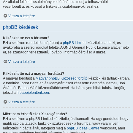
Az általad feltöltött csatolmányok eléréséhez, menj a felhasználói
vezérlőpultra, és kövesd a linkeket a csatolmányok részhez.
Vissza a tetejére
phpBB kérdések
Ki készítette ezt a fórumot?
Ezt a szoftvert (eredeti formájában) a
phpBB Limited
készítette, adta ki, és
gyakorolja a szerzői jogokat felette. A GNU General Public License alatt érhető
el, és szabadon terjeszthető. További információért lásd a linket.
Vissza a tetejére
Ki készítette ezt a magyar fordítást?
A magyar fordítást a
Magyar phpBB Közösség
fordító
készítik, és tartják karban.
A fordítást Fodor Bertalan és Menyhárt Zsolt készítette Berentés Marcell, Joó
Ádám és Bartus Máté közreműködésével. Ha bármilyen hibát találsz, kérjük,
jelezd a
hibabejelentőnkben
.
Vissza a tetejére
Miért nem érhető el az X szolgáltatás?
Ezt a szoftvert a phpBB Limited készítette, és licenceli. Ha úgy gondolod, hogy
újabb szolgáltatások, funkciók szükségesek a fórumba, vagy valamilyen
működési hibát találtál, látogasd meg a
phpBB Ideas Centre
weboldalt, ahol