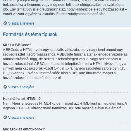
elsőként jelenjen meg. Ha nem látod ezt a linket, akkor ez a funkció nincs
bekapcsolva a fórumon, vagy még nem telt le az előugrasztáshoz szükséges
idő. Egy témát úgy is előreugraszthatsz, hogy küldesz bele egy hozzászólást –
ennél viszont vigyázz az aktuális fórum szabályainak betartására.
Vissza a tetejére
Formázás és téma típusok
Mi az a BBCode?
A BBCode a HTML nyelv egy speciális változata, mely nagy teret enged egy
szövegrészlet megformázásához. A BBCode használatának engedélyezése az
adminisztrátortól függ, de neked is lehetőséged van ki- vagy bekapcsolni a
hozzászólásaidnál. A BBCode hasonló felépítésű, mint a HTML, kivéve hogy a
címkék nem kacsacsőrök között („<” , ill. „>”), hanem szögletes zárójelben („[”,
ill. „]”) vannak. További információért lásd a BBCode útmutatót, melyet a
hozzászólásküldő oldalról érhetsz el.
Vissza a tetejére
Használhatok HTML-t?
Nem. Nem lehetséges HTML-t küldeni, majd azt HTML-ként is megjeleníteni. A
legtöbb HTML-lel létrehozható formázás BBCode használatával is elérhető.
Vissza a tetejére
Mik azok az emotikonok?