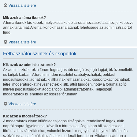
Vissza a tetejére
Mik azok a téma ikonok?
A téma ikonok kis képek, melyeket a küldő társít a hozzászólásához jelképezve
annak tartalmát. A téma ikonok használatának lehetősége az adminisztrátortól
függ.
Vissza a tetejére
Felhasználói szintek és csoportok
Kik azok az adminisztrátorok?
Az adminisztrátorok a fórum legmagasabb rangú és jogú tagjai, ők üzemeltetik,
és tartják karban. A fórum minden részletét szabályozhatják, például
jogosultságokat adhatnak, kitilthatnak felhasználókat, csoportokat hozhatnak
létre, moderátorokat nevezhetnek ki stb. attól függően, hogy a fórumalapító
milyen jogosultságokat adott a többi adminisztrátornak. Teljesjogú
moderátorok is lehetnek az összes fórumban.
Vissza a tetejére
Kik azok a moderátorok?
A moderátorok olyan különleges jogosultságokkal rendelkező tagok, akik
napról napra figyelemmel követik a fórumokat. Jogukban áll szerkeszteni,
törölni a hozzászólásokat, valamint lezárni, megnyitni, áthelyezni, törölni és
szétválasztani a témákat az általuk moderált fórumban. Általánosságban a