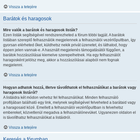
Vissza a tetejére
Barátok és haragosok
Mire valók a barátok és haragosok listák?
Ezen listák segítségével rendszerezheted a fórum többi tagját. A barátok
listában szereplő felhasználók megjelennek a felhasználói vezérlőpultban, így
gyorsan elérheted őket, küldhetsz nekik privát üzenetet, és láthatod, hogy
éppen jelen vannak-e. A használt megjelenés támogatásától függően, a
barátok hozzászólásai kiemelve szerepelhetnek. Ha egy felhasználót
haragosként jelölsz meg, akkor a hozzászólásai alapból nem fognak
megjelenni.
Vissza a tetejére
Hogyan adhatok hozzá, illetve távolíthatok el felhasználókat a barátok vagy
haragosok listáról?
A listáidra két módon vehetsz fel felhasználókat. Minden felhasználó
profiljában található egy link, melynek segítségével felveheted a barátaid vagy
a haragosaid közé. Emellett a felhasználói vezérlőpultban is felvehetsz
embereket, közvetlenül megadva a felhasználónevüket. Ugyanezen oldalon el
is távolíthatsz felhasználókat a listáidról.
Vissza a tetejére
Keresés a fórumban