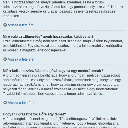
Menj a hozzászóláshoz, melyet jelenteni szeretnél, és ha a fórum
adminisztrátora engedélyezte, látnod kell egy gombot, mely erre való. Ha erre
kattintasz, végigkísérésre kerülsz a hozzászólás jelentéséhez szükséges
lépéseken.
Vissza a tetejére
Mire való az „Elmentés” gomb hozzászólás küldésénél?
Ezzel elmentheted a még nem befejezett üzeneted, majd később folytathatod,
és elküldheted. Egy piszkozat betöltéséhez menj a felhasználói vezérlőpultra
és kövesd a maguktól értetődő lépéseket.
Vissza a tetejére
Miért kell a hozzászólásomat jóváhagynia egy moderátornak?
A fórum adminisztrátora beállíthatta, hogy a fórumban, melybe hozzászólást
szeretnél küldeni, csak olyan hozzászólások jelenhetnek meg, melyeket egy
moderátor átnézett. Az is lehet, hogy az adminisztrátor egy olyan csoportba
helyezett téged, akiknek a hozzászólásait át kell néznie egy moderátornak.
További információért, lépj kapcsolatba a fórum adminisztrátorával.
Vissza a tetejére
Hogyan ugraszthatok előre egy témát?
A téma megtekintésénél megjelenő „Téma előreugrasztása” linkre kattintva
„előreugraszthatsz” egy témát a fórum tetejére, hogy a témák felsorolásánál