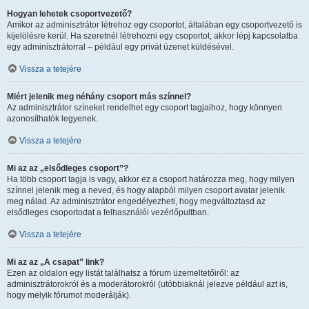
Hogyan lehetek csoportvezető?
Amikor az adminisztrátor létrehoz egy csoportot, általában egy csoportvezető is
kijelölésre kerül. Ha szeretnél létrehozni egy csoportot, akkor lépj kapcsolatba
egy adminisztrátorral – például egy privát üzenet küldésével.
Vissza a tetejére
Miért jelenik meg néhány csoport más színnel?
Az adminisztrátor színeket rendelhet egy csoport tagjaihoz, hogy könnyen
azonosíthatók legyenek.
Vissza a tetejére
Mi az az „elsődleges csoport”?
Ha több csoport tagja is vagy, akkor ez a csoport határozza meg, hogy milyen
színnel jelenik meg a neved, és hogy alapból milyen csoport avatar jelenik
meg nálad. Az adminisztrátor engedélyezheti, hogy megváltoztasd az
elsődleges csoportodat a felhasználói vezérlőpultban.
Vissza a tetejére
Mi az az „A csapat” link?
Ezen az oldalon egy listát találhatsz a fórum üzemeltetőiről: az
adminisztrátorokról és a moderátorokról (utóbbiaknál jelezve például azt is,
hogy melyik fórumot moderálják).