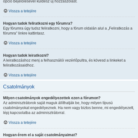
opció bejelölésével küldesz új hozzászólást.
Vissza a tetejére
Hogyan tudok feliratkozni egy fórumra?
Egy fórumra úgy tudsz feliratkozni, hogy a fórum oldalán alul a „Feliratkozás a
fórumra” linkre kattintasz.
Vissza a tetejére
Hogyan tudok leiratkozni?
A leiratkozáshoz menj a felhasználói vezérlőpultra, és kövesd a linkeket a
feliratkozásaidhoz.
Vissza a tetejére
Csatolmányok
Milyen csatolmányok engedélyezettek ezen a fórumon?
Az adminisztrátorok saját maguk állíthatják be, hogy milyen típusú
csatolmányokat engedélyeznek. Ha nem vagy biztos benne, mi engedélyezett,
lépj kapcsolatba az adminisztrátorral.
Vissza a tetejére
Hogyan érem el a saját csatolmányaimat?