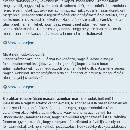
évesnél fiatalabb vagy, követned kell a kapott utasításokat. Számos fórum
megköveteli, hogy az új azonosítók aktiválásra kerüljenek, mielőtt használatba
lehetne venni őket. Ezt vagy egy adminisztrátornak vagy a felhasználónak kell
megtennie. Mindenesetre a regisztrációnál elvileg tájékoztatásra kerültél, hogy
szükséges-e az azonosító aktiválása. Ha kaptál egy e-mailt, akkor kövesd az
utasításait, ha nem, lehet, hogy rossz e-mail címet adtál meg, vagy a
spamszűrőd kiszűrte. Ha biztos vagy benne, hogy helyes e-mail címet adtál
meg, próbálj meg kapcsolatba lépni a fórum adminisztrátorával.
Vissza a tetejére
Miért nem tudok belépni?
Ennek számos oka lehet. Először is ellenőrizd, hogy jól adtad-e meg a
felhasználóneved és a jelszavad. Ha igen, lépj kapcsolatba a fórum
adminisztrátorával, hogy meggyőződj róla, nem lettél kitiltva. Az is lehetséges,
hogy a weboldal üzemeltetőjének oldalán lépett fel valamilyen konfigurációs
hiba, melyet javítaniuk kéne.
Vissza a tetejére
Korábban regisztráltam magam, azonban már nem tudok belépni?!
Keresd elő a regisztrációkor kapott e-mailt, ellenőrizd le a felhasználóneved és
a jelszavad, majd próbálkozz újra. Lehetséges, hogy az adminisztrátor
valamilyen okból kifolyólag inaktiválta, vagy törölte az azonosítód. Ez
utóbbinak egy lehetséges oka, hogy nem küldtél egy hozzászólást se. Néhány
fórumon ugyanis szokás, hogy bizonyos időközönként eltávolítják az olyan
felhasználókat, akik nem küldtek hozzászólást, hogy csökkentsék az adatbázis