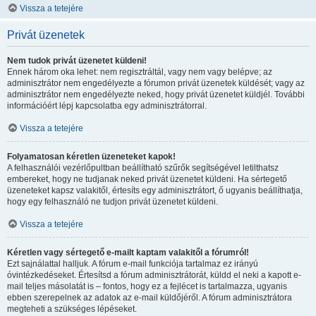
Vissza a tetejére
Privát üzenetek
Nem tudok privát üzenetet küldeni!
Ennek három oka lehet: nem regisztráltál, vagy nem vagy belépve; az
adminisztrátor nem engedélyezte a fórumon privát üzenetek küldését; vagy az
adminisztrátor nem engedélyezte neked, hogy privát üzenetet küldjél. További
információért lépj kapcsolatba egy adminisztrátorral.
Vissza a tetejére
Folyamatosan kéretlen üzeneteket kapok!
A felhasználói vezérlőpultban beállítható szűrők segítségével letilthatsz
embereket, hogy ne tudjanak neked privát üzenetet küldeni. Ha sértegető
üzeneteket kapsz valakitől, értesíts egy adminisztrátort, ő ugyanis beállíthatja,
hogy egy felhasználó ne tudjon privát üzenetet küldeni.
Vissza a tetejére
Kéretlen vagy sértegető e-mailt kaptam valakitől a fórumról!
Ezt sajnálattal halljuk. A fórum e-mail funkciója tartalmaz ez irányú
óvintézkedéseket. Értesítsd a fórum adminisztrátorát, küldd el neki a kapott e-
mail teljes másolatát is – fontos, hogy ez a fejlécet is tartalmazza, ugyanis
ebben szerepelnek az adatok az e-mail küldőjéről. A fórum adminisztrátora
megteheti a szükséges lépéseket.