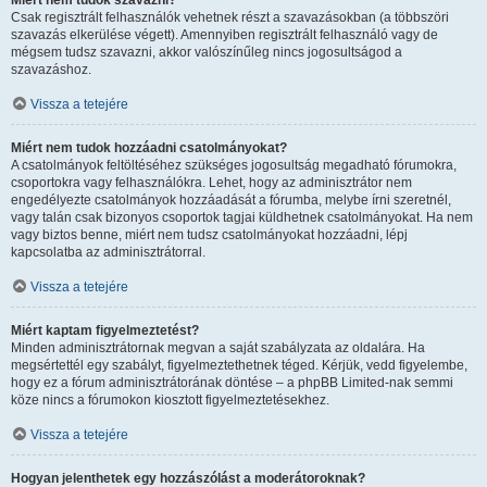
Miért nem tudok szavazni?
Csak regisztrált felhasználók vehetnek részt a szavazásokban (a többszöri
szavazás elkerülése végett). Amennyiben regisztrált felhasználó vagy de
mégsem tudsz szavazni, akkor valószínűleg nincs jogosultságod a
szavazáshoz.
Vissza a tetejére
Miért nem tudok hozzáadni csatolmányokat?
A csatolmányok feltöltéséhez szükséges jogosultság megadható fórumokra,
csoportokra vagy felhasználókra. Lehet, hogy az adminisztrátor nem
engedélyezte csatolmányok hozzáadását a fórumba, melybe írni szeretnél,
vagy talán csak bizonyos csoportok tagjai küldhetnek csatolmányokat. Ha nem
vagy biztos benne, miért nem tudsz csatolmányokat hozzáadni, lépj
kapcsolatba az adminisztrátorral.
Vissza a tetejére
Miért kaptam figyelmeztetést?
Minden adminisztrátornak megvan a saját szabályzata az oldalára. Ha
megsértettél egy szabályt, figyelmeztethetnek téged. Kérjük, vedd figyelembe,
hogy ez a fórum adminisztrátorának döntése – a phpBB Limited-nak semmi
köze nincs a fórumokon kiosztott figyelmeztetésekhez.
Vissza a tetejére
Hogyan jelenthetek egy hozzászólást a moderátoroknak?