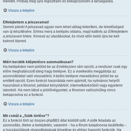
méretét. Próbálj meg újra regisztrálni és bekapcsolódni a társalgásba.
Vissza a tetejére
Elfelejtettem a jelszavamat!
Semmi pánik! A jelszavad ugyan nem lehet utólag kideríteni, de lehetőséged
van új készítésére. Ehhez menj a belépés oldalra, majd kattints az
Elfelejtettem
a jelszavam
linkre. Kövesd az utasításokat, és rövid időn belül újra be kell
tudnod lépned.
Vissza a tetejére
Miért kerülök kiléptetésre automatikusan?
Ha belépéskor nem jelölöd be az
Emlékezzen rám
opciót, a rendszer csak egy
előre meghatározott ideig hagy belépve. Ez a viselkedés meggátolja az
azonosítóddal való visszaélést. A tartós belépve maradáshoz jelöld be az
említett opciót. Ezen funkció használata nem ajánlott, ha nyilvános helyről
használod a fórumot, például könyvtárból, internetkávézóból vagy egyetemi
laborból. Ha nem látod a jelölőnégyzetet, a fórumon valószínűleg nincs
bekapcsolva ez a funkció.
Vissza a tetejére
Mit csinál a „Sütik törlése”?
Ez a funkció törli az összes phpBB3 által küldött sütit. A sütik feladata az
azonosítás, illetve a beléptetés, valamint – ha a fórum tulajdonosa beállította –
a hozzászólások olvasottságának követése és ehhez hasonló funkciók. Ha