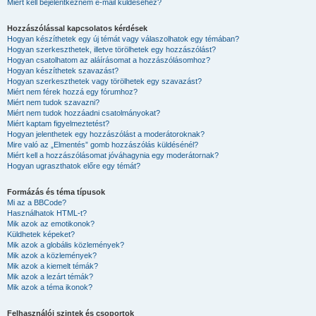
Miért kell bejelentkeznem e-mail küldéséhez?
Hozzászólással kapcsolatos kérdések
Hogyan készíthetek egy új témát vagy válaszolhatok egy témában?
Hogyan szerkeszthetek, illetve törölhetek egy hozzászólást?
Hogyan csatolhatom az aláírásomat a hozzászólásomhoz?
Hogyan készíthetek szavazást?
Hogyan szerkeszthetek vagy törölhetek egy szavazást?
Miért nem férek hozzá egy fórumhoz?
Miért nem tudok szavazni?
Miért nem tudok hozzáadni csatolmányokat?
Miért kaptam figyelmeztetést?
Hogyan jelenthetek egy hozzászólást a moderátoroknak?
Mire való az „Elmentés” gomb hozzászólás küldésénél?
Miért kell a hozzászólásomat jóváhagynia egy moderátornak?
Hogyan ugraszthatok előre egy témát?
Formázás és téma típusok
Mi az a BBCode?
Használhatok HTML-t?
Mik azok az emotikonok?
Küldhetek képeket?
Mik azok a globális közlemények?
Mik azok a közlemények?
Mik azok a kiemelt témák?
Mik azok a lezárt témák?
Mik azok a téma ikonok?
Felhasználói szintek és csoportok