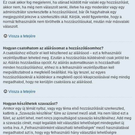
Ez csak akkor fog megjelenni, ha utánad küldött már valaki egy hozzászólást,
akkor nem, ha még nem válaszolt senki, illetve ha egy moderátor vagy egy
adminisztrátor szerkesztette a hozzászólásod, bár ők hagyhatnak egy
megjegyzést jelezve a szerkesztés okát. Kérjük, vedd figyelembe, hogy a
normál felhasználók nem törölhetik a hozzászólásukat, miután már másvalaki
válaszolt.
Vissza a tetejére
Hogyan csatolhatom az aláírásomat a hozzászólásomhoz?
A csatoláshoz először el kell készítened az aláírásod – ezt a felhasználói
vezérlőpultban teheted meg. Ezután a hozzászólás küldésénél csak jelöld be
az
Aláírás hozzáadása
opciót. Az aláírás automatikusan is hozzáadható
minden hozzászóláshoz, ehhez is a felhasználói vezérlőpultban kell
megváltoztatnod a megfelelő beállítást. Ha így teszel, az egyes
hozzászólásoknál a küldéskor a megfelelő opció kikapcsolásával még mindig
megadhatod, hogy ne kerüljön csatolásra az aláírásod.
Vissza a tetejére
Hogyan készíthetek szavazást?
Amikor egy új témát nyitsz, vagy egy téma első hozzászólását szerkeszted,
kattints a „Szavazás készítése” fülre az üzenet mező alatt. Ha nem látod ezt a
fület, az azért lehet, mert nincs jogosultságod szavazás készítéséhez. Add meg
a szavazás címét, majd legalább két választási lehetőséget mindegyiket új
sorba írva. A „Felhasználónként válaszható lehetőségek” mező használatával
megadhatod azt is, hogy egy felhasználó hány választási lehetőségre