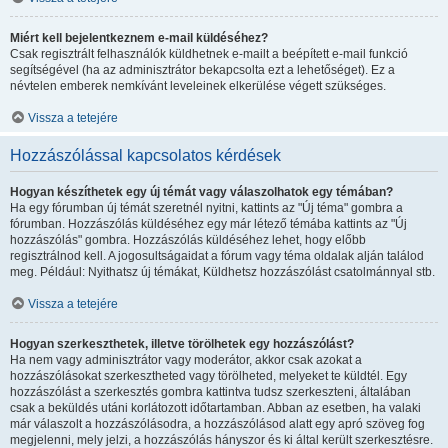
Miért kell bejelentkeznem e-mail küldéséhez?
Csak regisztrált felhasználók küldhetnek e-mailt a beépített e-mail funkció
segítségével (ha az adminisztrátor bekapcsolta ezt a lehetőséget). Ez a
névtelen emberek nemkívánt leveleinek elkerülése végett szükséges.
Vissza a tetejére
Hozzászólással kapcsolatos kérdések
Hogyan készíthetek egy új témát vagy válaszolhatok egy témában?
Ha egy fórumban új témát szeretnél nyitni, kattints az "Új téma" gombra a
fórumban. Hozzászólás küldéséhez egy már létező témába kattints az "Új
hozzászólás" gombra. Hozzászólás küldéséhez lehet, hogy előbb
regisztrálnod kell. A jogosultságaidat a fórum vagy téma oldalak alján találod
meg. Például: Nyithatsz új témákat, Küldhetsz hozzászólást csatolmánnyal stb.
Vissza a tetejére
Hogyan szerkeszthetek, illetve törölhetek egy hozzászólást?
Ha nem vagy adminisztrátor vagy moderátor, akkor csak azokat a
hozzászólásokat szerkesztheted vagy törölheted, melyeket te küldtél. Egy
hozzászólást a szerkesztés gombra kattintva tudsz szerkeszteni, általában
csak a beküldés utáni korlátozott időtartamban. Abban az esetben, ha valaki
már válaszolt a hozzászólásodra, a hozzászólásod alatt egy apró szöveg fog
megjelenni, mely jelzi, a hozzászólás hányszor és ki által került szerkesztésre.