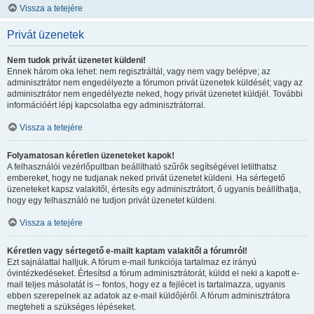
Vissza a tetejére
Privát üzenetek
Nem tudok privát üzenetet küldeni!
Ennek három oka lehet: nem regisztráltál, vagy nem vagy belépve; az
adminisztrátor nem engedélyezte a fórumon privát üzenetek küldését; vagy az
adminisztrátor nem engedélyezte neked, hogy privát üzenetet küldjél. További
információért lépj kapcsolatba egy adminisztrátorral.
Vissza a tetejére
Folyamatosan kéretlen üzeneteket kapok!
A felhasználói vezérlőpultban beállítható szűrők segítségével letilthatsz
embereket, hogy ne tudjanak neked privát üzenetet küldeni. Ha sértegető
üzeneteket kapsz valakitől, értesíts egy adminisztrátort, ő ugyanis beállíthatja,
hogy egy felhasználó ne tudjon privát üzenetet küldeni.
Vissza a tetejére
Kéretlen vagy sértegető e-mailt kaptam valakitől a fórumról!
Ezt sajnálattal halljuk. A fórum e-mail funkciója tartalmaz ez irányú
óvintézkedéseket. Értesítsd a fórum adminisztrátorát, küldd el neki a kapott e-
mail teljes másolatát is – fontos, hogy ez a fejlécet is tartalmazza, ugyanis
ebben szerepelnek az adatok az e-mail küldőjéről. A fórum adminisztrátora
megteheti a szükséges lépéseket.