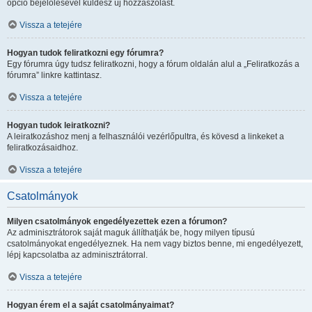
opció bejelölésével küldesz új hozzászólást.
Vissza a tetejére
Hogyan tudok feliratkozni egy fórumra?
Egy fórumra úgy tudsz feliratkozni, hogy a fórum oldalán alul a „Feliratkozás a
fórumra” linkre kattintasz.
Vissza a tetejére
Hogyan tudok leiratkozni?
A leiratkozáshoz menj a felhasználói vezérlőpultra, és kövesd a linkeket a
feliratkozásaidhoz.
Vissza a tetejére
Csatolmányok
Milyen csatolmányok engedélyezettek ezen a fórumon?
Az adminisztrátorok saját maguk állíthatják be, hogy milyen típusú
csatolmányokat engedélyeznek. Ha nem vagy biztos benne, mi engedélyezett,
lépj kapcsolatba az adminisztrátorral.
Vissza a tetejére
Hogyan érem el a saját csatolmányaimat?