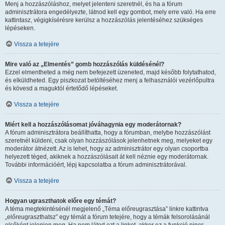
Menj a hozzászóláshoz, melyet jelenteni szeretnél, és ha a fórum
adminisztrátora engedélyezte, látnod kell egy gombot, mely erre való. Ha erre
kattintasz, végigkísérésre kerülsz a hozzászólás jelentéséhez szükséges
lépéseken.
Vissza a tetejére
Mire való az „Elmentés” gomb hozzászólás küldésénél?
Ezzel elmentheted a még nem befejezett üzeneted, majd később folytathatod,
és elküldheted. Egy piszkozat betöltéséhez menj a felhasználói vezérlőpultra
és kövesd a maguktól értetődő lépéseket.
Vissza a tetejére
Miért kell a hozzászólásomat jóváhagynia egy moderátornak?
A fórum adminisztrátora beállíthatta, hogy a fórumban, melybe hozzászólást
szeretnél küldeni, csak olyan hozzászólások jelenhetnek meg, melyeket egy
moderátor átnézett. Az is lehet, hogy az adminisztrátor egy olyan csoportba
helyezett téged, akiknek a hozzászólásait át kell néznie egy moderátornak.
További információért, lépj kapcsolatba a fórum adminisztrátorával.
Vissza a tetejére
Hogyan ugraszthatok előre egy témát?
A téma megtekintésénél megjelenő „Téma előreugrasztása” linkre kattintva
„előreugraszthatsz” egy témát a fórum tetejére, hogy a témák felsorolásánál