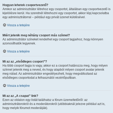
Hogyan lehetek csoportvezető?
Amikor az adminisztrátor létrehoz egy csoportot, általában egy csoportvezető is
kijelölésre kerül. Ha szeretnél létrehozni egy csoportot, akkor lépj kapcsolatba
egy adminisztrátorral – például egy privát üzenet küldésével.
Vissza a tetejére
Miért jelenik meg néhány csoport más színnel?
Az adminisztrátor színeket rendelhet egy csoport tagjaihoz, hogy könnyen
azonosíthatók legyenek.
Vissza a tetejére
Mi az az „elsődleges csoport”?
Ha több csoport tagja is vagy, akkor ez a csoport határozza meg, hogy milyen
színnel jelenik meg a neved, és hogy alapból milyen csoport avatar jelenik
meg nálad. Az adminisztrátor engedélyezheti, hogy megváltoztasd az
elsődleges csoportodat a felhasználói vezérlőpultban.
Vissza a tetejére
Mi az az „A csapat” link?
Ezen az oldalon egy listát találhatsz a fórum üzemeltetőiről: az
adminisztrátorokról és a moderátorokról (utóbbiaknál jelezve például azt is,
hogy melyik fórumot moderálják).