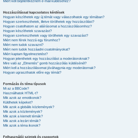
Miért kell bejelentkeznem e-mail küldéséhez?
Hozzászólással kapcsolatos kérdések
Hogyan készíthetek egy új témát vagy válaszolhatok egy témában?
Hogyan szerkeszthetek, illetve törölhetek egy hozzászólást?
Hogyan csatolhatom az aláírásomat a hozzászólásomhoz?
Hogyan készíthetek szavazást?
Hogyan szerkeszthetek vagy törölhetek egy szavazást?
Miért nem férek hozzá egy fórumhoz?
Miért nem tudok szavazni?
Miért nem tudok hozzáadni csatolmányokat?
Miért kaptam figyelmeztetést?
Hogyan jelenthetek egy hozzászólást a moderátoroknak?
Mire való az „Elmentés” gomb hozzászólás küldésénél?
Miért kell a hozzászólásomat jóváhagynia egy moderátornak?
Hogyan ugraszthatok előre egy témát?
Formázás és téma típusok
Mi az a BBCode?
Használhatok HTML-t?
Mik azok az emotikonok?
Küldhetek képeket?
Mik azok a globális közlemények?
Mik azok a közlemények?
Mik azok a kiemelt témák?
Mik azok a lezárt témák?
Mik azok a téma ikonok?
Felhasználói szintek és csoportok