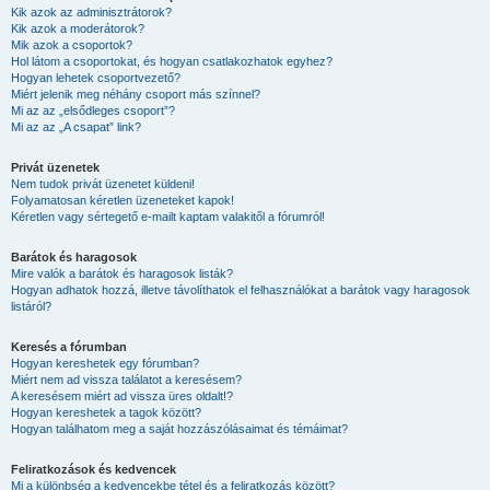
Kik azok az adminisztrátorok?
Kik azok a moderátorok?
Mik azok a csoportok?
Hol látom a csoportokat, és hogyan csatlakozhatok egyhez?
Hogyan lehetek csoportvezető?
Miért jelenik meg néhány csoport más színnel?
Mi az az „elsődleges csoport”?
Mi az az „A csapat” link?
Privát üzenetek
Nem tudok privát üzenetet küldeni!
Folyamatosan kéretlen üzeneteket kapok!
Kéretlen vagy sértegető e-mailt kaptam valakitől a fórumról!
Barátok és haragosok
Mire valók a barátok és haragosok listák?
Hogyan adhatok hozzá, illetve távolíthatok el felhasználókat a barátok vagy haragosok
listáról?
Keresés a fórumban
Hogyan kereshetek egy fórumban?
Miért nem ad vissza találatot a keresésem?
A keresésem miért ad vissza üres oldalt!?
Hogyan kereshetek a tagok között?
Hogyan találhatom meg a saját hozzászólásaimat és témáimat?
Feliratkozások és kedvencek
Mi a különbség a kedvencekbe tétel és a feliratkozás között?