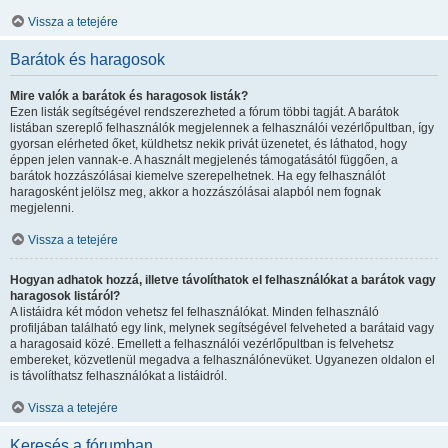
Vissza a tetejére
Barátok és haragosok
Mire valók a barátok és haragosok listák?
Ezen listák segítségével rendszerezheted a fórum többi tagját. A barátok
listában szereplő felhasználók megjelennek a felhasználói vezérlőpultban, így
gyorsan elérheted őket, küldhetsz nekik privát üzenetet, és láthatod, hogy
éppen jelen vannak-e. A használt megjelenés támogatásától függően, a
barátok hozzászólásai kiemelve szerepelhetnek. Ha egy felhasználót
haragosként jelölsz meg, akkor a hozzászólásai alapból nem fognak
megjelenni.
Vissza a tetejére
Hogyan adhatok hozzá, illetve távolíthatok el felhasználókat a barátok vagy
haragosok listáról?
A listáidra két módon vehetsz fel felhasználókat. Minden felhasználó
profiljában található egy link, melynek segítségével felveheted a barátaid vagy
a haragosaid közé. Emellett a felhasználói vezérlőpultban is felvehetsz
embereket, közvetlenül megadva a felhasználónevüket. Ugyanezen oldalon el
is távolíthatsz felhasználókat a listáidról.
Vissza a tetejére
Keresés a fórumban