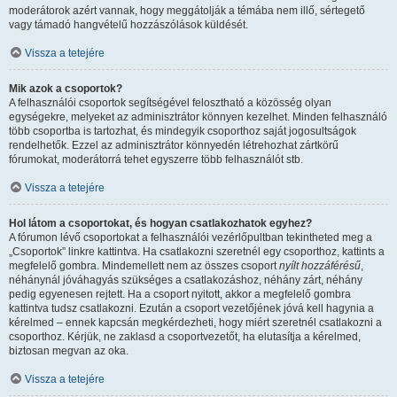
moderátorok azért vannak, hogy meggátolják a témába nem illő, sértegető
vagy támadó hangvételű hozzászólások küldését.
Vissza a tetejére
Mik azok a csoportok?
A felhasználói csoportok segítségével felosztható a közösség olyan
egységekre, melyeket az adminisztrátor könnyen kezelhet. Minden felhasználó
több csoportba is tartozhat, és mindegyik csoporthoz saját jogosultságok
rendelhetők. Ezzel az adminisztrátor könnyedén létrehozhat zártkörű
fórumokat, moderátorrá tehet egyszerre több felhasználót stb.
Vissza a tetejére
Hol látom a csoportokat, és hogyan csatlakozhatok egyhez?
A fórumon lévő csoportokat a felhasználói vezérlőpultban tekintheted meg a
„Csoportok” linkre kattintva. Ha csatlakozni szeretnél egy csoporthoz, kattints a
megfelelő gombra. Mindemellett nem az összes csoport
nyílt hozzáférésű
,
néhánynál jóváhagyás szükséges a csatlakozáshoz, néhány zárt, néhány
pedig egyenesen rejtett. Ha a csoport nyitott, akkor a megfelelő gombra
kattintva tudsz csatlakozni. Ezután a csoport vezetőjének jóvá kell hagynia a
kérelmed – ennek kapcsán megkérdezheti, hogy miért szeretnél csatlakozni a
csoporthoz. Kérjük, ne zaklasd a csoportvezetőt, ha elutasítja a kérelmed,
biztosan megvan az oka.
Vissza a tetejére