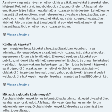
A smiley-k vagy más néven emotikonok kis grafikák, melyekkel érzéseket lehet
kifejezni. Például a :) vidámot/boldogot, a :( szomorút jelent. A használható
emotikonok teljes listája megtalálható a hozzászólás küldésénél. Lehetőleg ne
használj túl sok emotikont, mert nehezen lesz olvasható a hozzászólás, ezért
pedig egy moderátor kiszerkesztheti őket, vagy akár az egész hozzászólást
törölheti. A fórum adminisztrátora beállíthat egy felső korlátot, melynél nem
használhatsz több emotikont egy hozzászólásban.
Vissza a tetejére
Küldhetek képeket?
Igen, megjeleníthetsz képeket a hozzászólásaidban. Azonban, ha az
adminisztrátor engedélyezte a csatolmányok hozzáadását, akkor a képeket
egyenesen a fórumra is feltöltheted. Ellenkező esetben a képeket egy
publikus, mindenki által elérhető szerveren kell tárolnod, és onnan belinkelned
– például: http://www.akarmi.hu/en-kepem.gif. Nem tudsz belinkelni képeket a
saját gépedről (hacsak az nem érhető el kívülről is), azonosítást igénylő
oldalakról (mint például freemail, gmail, yahoo postafiókok), jelszóval védett
weblapokról stb. A képek megjelenítéséhez használd az [img] BBCode címkét.
Vissza a tetejére
Mik azok a globális közlemények?
A globális közlemények fontos információkat tartalmaznak, ezért olvasd el őket
valahányszor csak tudod. A felhasználói vezérlőpultban és minden fórum
tetején jelennek meg. Globális közlemények küldéséhez az adminisztrátor
adhat jogosultságot.