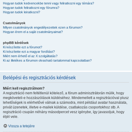
Hogyan tudok kedvencekbe tenni vagy feliratkozni egy témára?
Hogyan tudok feliratkozni egy fórumra?
Hogyan tudok leiratkozni?
Csatolmányok
Milyen csatolmányok engedélyezettek ezen a fórumon?
Hogyan érem el a saját csatolmányaimat?
phpBB kérdések
Ki készítette ezt a fórumot?
Ki készítette ezt a magyar fordítást?
Miért nem érhető el az X szolgáltatás?
Ki az illetékes a fórumon olvasható tartalommal kapcsolatban?
Belépési és regisztrációs kérdések
Miért kell regisztrálnom?
A regisztráció nem feltétlenül kötelező, a fórum adminisztrátorán múlik, hogy
megköveteli-e hozzászólások küldéséhez. Mindemellett a regisztrációval plusz
lehetőségek is elérhetővé válnak a számodra, mint például avatar használata,
privát üzenetek, illetve e-mailek küldése, csatlakozás csoportokhoz stb. A
regisztráció csupán néhány másodpercet vesz igénybe, így javasoljuk, hogy
éljél vele.
Vissza a tetejére