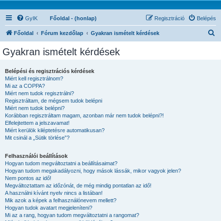
GyIK
Főoldal - (honlap)
Regisztráció
Belépés
K
Főoldal
Fórum kezdőlap
Gyakran ismételt kérdések
e
Gyakran ismételt kérdések
r
e
Belépési és regisztrációs kérdések
Miért kell regisztrálnom?
s
Mi az a COPPA?
é
Miért nem tudok regisztrálni?
Regisztráltam, de mégsem tudok belépni
s
Miért nem tudok belépni?
Korábban regisztráltam magam, azonban már nem tudok belépni?!
Elfelejtettem a jelszavamat!
Miért kerülök kiléptetésre automatikusan?
Mit csinál a „Sütik törlése”?
Felhasználói beállítások
Hogyan tudom megváltoztatni a beállításaimat?
Hogyan tudom megakadályozni, hogy mások lássák, mikor vagyok jelen?
Nem pontos az idő!
Megváltoztattam az időzónát, de még mindig pontatlan az idő!
A használni kívánt nyelv nincs a listában!
Mik azok a képek a felhasználónevem mellett?
Hogyan tudok avatart megjeleníteni?
Mi az a rang, hogyan tudom megváltoztatni a rangomat?