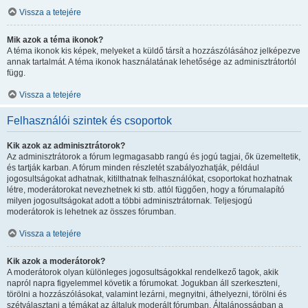
Vissza a tetejére
Mik azok a téma ikonok?
A téma ikonok kis képek, melyeket a küldő társít a hozzászólásához jelképezve
annak tartalmát. A téma ikonok használatának lehetősége az adminisztrátortól
függ.
Vissza a tetejére
Felhasználói szintek és csoportok
Kik azok az adminisztrátorok?
Az adminisztrátorok a fórum legmagasabb rangú és jogú tagjai, ők üzemeltetik,
és tartják karban. A fórum minden részletét szabályozhatják, például
jogosultságokat adhatnak, kitilthatnak felhasználókat, csoportokat hozhatnak
létre, moderátorokat nevezhetnek ki stb. attól függően, hogy a fórumalapító
milyen jogosultságokat adott a többi adminisztrátornak. Teljesjogú
moderátorok is lehetnek az összes fórumban.
Vissza a tetejére
Kik azok a moderátorok?
A moderátorok olyan különleges jogosultságokkal rendelkező tagok, akik
napról napra figyelemmel követik a fórumokat. Jogukban áll szerkeszteni,
törölni a hozzászólásokat, valamint lezárni, megnyitni, áthelyezni, törölni és
szétválasztani a témákat az általuk moderált fórumban. Általánosságban a