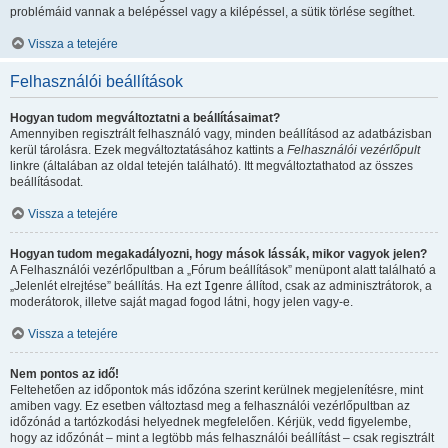
problémáid vannak a belépéssel vagy a kilépéssel, a sütik törlése segíthet.
Vissza a tetejére
Felhasználói beállítások
Hogyan tudom megváltoztatni a beállításaimat?
Amennyiben regisztrált felhasználó vagy, minden beállításod az adatbázisban
kerül tárolásra. Ezek megváltoztatásához kattints a
Felhasználói vezérlőpult
linkre (általában az oldal tetején található). Itt megváltoztathatod az összes
beállításodat.
Vissza a tetejére
Hogyan tudom megakadályozni, hogy mások lássák, mikor vagyok jelen?
A Felhasználói vezérlőpultban a „Fórum beállítások” menüpont alatt található a
„Jelenlét elrejtése” beállítás. Ha ezt
Igen
re állítod, csak az adminisztrátorok, a
moderátorok, illetve saját magad fogod látni, hogy jelen vagy-e.
Vissza a tetejére
Nem pontos az idő!
Feltehetően az időpontok más időzóna szerint kerülnek megjelenítésre, mint
amiben vagy. Ez esetben változtasd meg a felhasználói vezérlőpultban az
időzónád a tartózkodási helyednek megfelelően. Kérjük, vedd figyelembe,
hogy az időzónát – mint a legtöbb más felhasználói beállítást – csak regisztrált