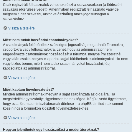
Miért nem tudok szavazni?
Csak regisztrált felhasználók vehetnek részt a szavazásokban (a többszöri
szavazás elkerülése végett). Amennyiben regisztrált felhasználó vagy de
mégsem tudsz szavazni, akkor valószínűleg nincs jogosultságod a
szavazáshoz.
Vissza a tetejére
Miért nem tudok hozzáadni csatolmányokat?
A csatolmányok feltöltéséhez szükséges jogosultság megadható fórumokra,
csoportokra vagy felhasználókra. Lehet, hogy az adminisztrátor nem
engedélyezte csatolmányok hozzáadását a fórumba, melybe írni szeretnél,
vagy talán csak bizonyos csoportok tagjai küldhetnek csatolmányokat. Ha nem
vagy biztos benne, miért nem tudsz csatolmányokat hozzáadni, lépj
kapcsolatba az adminisztrátorral.
Vissza a tetejére
Miért kaptam figyelmeztetést?
Minden adminisztrátornak megvan a saját szabályzata az oldalára. Ha
megsértettél egy szabályt, figyelmeztethetnek téged. Kérjük, vedd figyelembe,
hogy ez a fórum adminisztrátorának döntése – a phpBB Limited-nak semmi
köze nincs a fórumokon kiosztott figyelmeztetésekhez.
Vissza a tetejére
Hogyan jelenthetek egy hozzászólást a moderátoroknak?