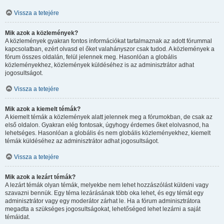
Vissza a tetejére
Mik azok a közlemények?
A közlemények gyakran fontos információkat tartalmaznak az adott fórummal
kapcsolatban, ezért olvasd el őket valahányszor csak tudod. A közlemények a
fórum összes oldalán, felül jelennek meg. Hasonlóan a globális
közleményekhez, közlemények küldéséhez is az adminisztrátor adhat
jogosultságot.
Vissza a tetejére
Mik azok a kiemelt témák?
A kiemelt témák a közlemények alatt jelennek meg a fórumokban, de csak az
első oldalon. Gyakran elég fontosak, úgyhogy érdemes őket elolvasnod, ha
lehetséges. Hasonlóan a globális és nem globális közleményekhez, kiemelt
témák küldéséhez az adminisztrátor adhat jogosultságot.
Vissza a tetejére
Mik azok a lezárt témák?
A lezárt témák olyan témák, melyekbe nem lehet hozzászólást küldeni vagy
szavazni bennük. Egy téma lezárásának több oka lehet, és egy témát egy
adminisztrátor vagy egy moderátor zárhat le. Ha a fórum adminisztrátora
megadta a szükséges jogosultságokat, lehetőséged lehet lezárni a saját
témáidat.