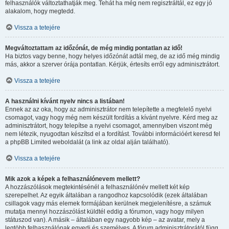
felhasználók változtathatják meg. Tehát ha még nem regisztráltál, ez egy jó
alakalom, hogy megtedd.
Vissza a tetejére
Megváltoztattam az időzónát, de még mindig pontatlan az idő!
Ha biztos vagy benne, hogy helyes időzónát adtál meg, de az idő még mindig
más, akkor a szerver órája pontatlan. Kérjük, értesíts erről egy adminisztrátort.
Vissza a tetejére
A használni kívánt nyelv nincs a listában!
Ennek az az oka, hogy az adminisztrátor nem telepítette a megfelelő nyelvi
csomagot, vagy hogy még nem készült fordítás a kívánt nyelvre. Kérd meg az
adminisztrátort, hogy telepítse a nyelvi csomagot, amennyiben viszont még
nem létezik, nyugodtan készítsd el a fordítást. További információért keresd fel
a phpBB Limited weboldalát (a link az oldal alján található).
Vissza a tetejére
Mik azok a képek a felhasználónevem mellett?
A hozzászólások megtekintésénél a felhasználónév mellett két kép
szerepelhet. Az egyik általában a rangodhoz kapcsolódik (ezek általában
csillagok vagy más elemek formájában kerülnek megjelenítésre, a számuk
mutatja mennyi hozzászólást küldtél eddig a fórumon, vagy hogy milyen
státuszod van). A másik – általában egy nagyobb kép – az avatar, mely a
legtöbb felhasználónak egyedi és személyes. A fórum adminisztrátorától függ,