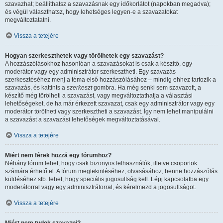
szavazhat; beállíthatsz a szavazásnak egy időkorlátot (napokban megadva);
és végül választhatsz, hogy lehetséges legyen-e a szavazatokat
megváltoztatatni.
Vissza a tetejére
Hogyan szerkeszthetek vagy törölhetek egy szavazást?
A hozzászólásokhoz hasonlóan a szavazásokat is csak a készítő, egy
moderátor vagy egy adminisztrátor szerkesztheti. Egy szavazás
szerkesztéséhez menj a téma első hozzászólásához – mindig ehhez tartozik a
szavazás, és kattints a
szerkeszt
gombra. Ha még senki sem szavazott, a
készítő még törölheti a szavazást, vagy megváltoztathatja a választási
lehetőségeket, de ha már érkezett szavazat, csak egy adminisztrátor vagy egy
moderátor törölheti vagy szerkesztheti a szavazást. Így nem lehet manipulálni
a szavazást a szavazási lehetőségek megváltoztatásával.
Vissza a tetejére
Miért nem férek hozzá egy fórumhoz?
Néhány fórum lehet, hogy csak bizonyos felhasználók, illetve csoportok
számára érhető el. A fórum megtekintéséhez, olvasásához, benne hozzászólás
küldéséhez stb. lehet, hogy speciális jogosultság kell. Lépj kapcsolatba egy
moderátorral vagy egy adminisztrátorral, és kérelmezd a jogosultságot.
Vissza a tetejére