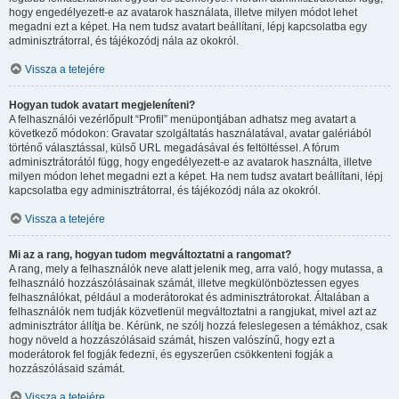
hogy engedélyezett-e az avatarok használata, illetve milyen módot lehet
megadni ezt a képet. Ha nem tudsz avatart beállítani, lépj kapcsolatba egy
adminisztrátorral, és tájékozódj nála az okokról.
Vissza a tetejére
Hogyan tudok avatart megjeleníteni?
A felhasználói vezérlőpult “Profil” menüpontjában adhatsz meg avatart a
következő módokon: Gravatar szolgáltatás használatával, avatar galériából
történő választással, külső URL megadásával és feltöltéssel. A fórum
adminisztrátorától függ, hogy engedélyezett-e az avatarok használta, illetve
milyen módon lehet megadni ezt a képet. Ha nem tudsz avatart beállítani, lépj
kapcsolatba egy adminisztrátorral, és tájékozódj nála az okokról.
Vissza a tetejére
Mi az a rang, hogyan tudom megváltoztatni a rangomat?
A rang, mely a felhasználók neve alatt jelenik meg, arra való, hogy mutassa, a
felhasználó hozzászólásainak számát, illetve megkülönböztessen egyes
felhasználókat, például a moderátorokat és adminisztrátorokat. Általában a
felhasználók nem tudják közvetlenül megváltoztatni a rangjukat, mivel azt az
adminisztrátor állítja be. Kérünk, ne szólj hozzá feleslegesen a témákhoz, csak
hogy növeld a hozzászólásaid számát, hiszen valószínű, hogy ezt a
moderátorok fel fogják fedezni, és egyszerűen csökkenteni fogják a
hozzászólásaid számát.
Vissza a tetejére