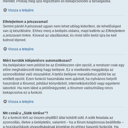
méretét. Próbálj meg újra regisztrálni és bekapcsolódni a társalgásba.
Vissza a tetejére
Elfelejtettem a jelszavamat!
Semmi pánik! A jelszavad ugyan nem lehet utólag kideríteni, de lehetőséged
van új készítésére. Ehhez menj a belépés oldalra, majd kattints az
Elfelejtettem
a jelszavam
linkre. Kövesd az utasításokat, és rövid időn belül újra be kell
tudnod lépned.
Vissza a tetejére
Miért kerülök kiléptetésre automatikusan?
Ha belépéskor nem jelölöd be az
Emlékezzen rám
opciót, a rendszer csak egy
előre meghatározott ideig hagy belépve. Ez a viselkedés meggátolja az
azonosítóddal való visszaélést. A tartós belépve maradáshoz jelöld be az
említett opciót. Ezen funkció használata nem ajánlott, ha nyilvános helyről
használod a fórumot, például könyvtárból, internetkávézóból vagy egyetemi
laborból. Ha nem látod a jelölőnégyzetet, a fórumon valószínűleg nincs
bekapcsolva ez a funkció.
Vissza a tetejére
Mit csinál a „Sütik törlése”?
Ez a funkció törli az összes phpBB3 által küldött sütit. A sütik feladata az
azonosítás, illetve a beléptetés, valamint – ha a fórum tulajdonosa beállította –
a hozzászólások olvasottságának követése és ehhez hasonló funkciók. Ha