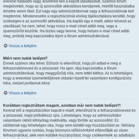
évesnél fiatalabb vagy, követned kell a kapott utasításokat. Számos fórum
megköveteli, hogy az új azonosítók aktiválásra kerüljenek, mielőtt használatba
lehetne venni őket. Ezt vagy egy adminisztrátornak vagy a felhasználónak kell
megtennie. Mindenesetre a regisztrációnál elvileg tájékoztatásra kerültél, hogy
szükséges-e az azonosító aktiválása. Ha kaptál egy e-mailt, akkor kövesd az
utasításait, ha nem, lehet, hogy rossz e-mail címet adtál meg, vagy a
spamszűrőd kiszűrte. Ha biztos vagy benne, hogy helyes e-mail címet adtál
meg, próbálj meg kapcsolatba lépni a fórum adminisztrátorával.
Vissza a tetejére
Miért nem tudok belépni?
Ennek számos oka lehet. Először is ellenőrizd, hogy jól adtad-e meg a
felhasználóneved és a jelszavad. Ha igen, lépj kapcsolatba a fórum
adminisztrátorával, hogy meggyőződj róla, nem lettél kitiltva. Az is lehetséges,
hogy a weboldal üzemeltetőjének oldalán lépett fel valamilyen konfigurációs
hiba, melyet javítaniuk kéne.
Vissza a tetejére
Korábban regisztráltam magam, azonban már nem tudok belépni?!
Keresd elő a regisztrációkor kapott e-mailt, ellenőrizd le a felhasználóneved és
a jelszavad, majd próbálkozz újra. Lehetséges, hogy az adminisztrátor
valamilyen okból kifolyólag inaktiválta, vagy törölte az azonosítód. Ez
utóbbinak egy lehetséges oka, hogy nem küldtél egy hozzászólást se. Néhány
fórumon ugyanis szokás, hogy bizonyos időközönként eltávolítják az olyan
felhasználókat, akik nem küldtek hozzászólást, hogy csökkentsék az adatbázis