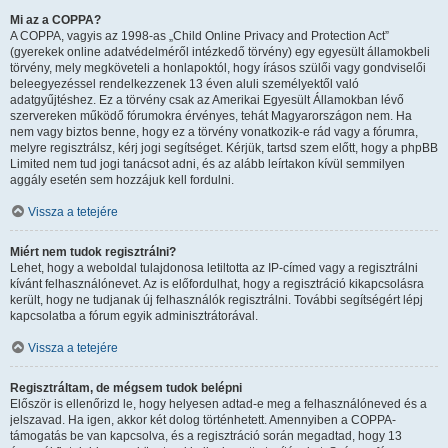
Mi az a COPPA?
A COPPA, vagyis az 1998-as „Child Online Privacy and Protection Act”
(gyerekek online adatvédelméről intézkedő törvény) egy egyesült államokbeli
törvény, mely megköveteli a honlapoktól, hogy írásos szülői vagy gondviselői
beleegyezéssel rendelkezzenek 13 éven aluli személyektől való
adatgyűjtéshez. Ez a törvény csak az Amerikai Egyesült Államokban lévő
szervereken működő fórumokra érvényes, tehát Magyarországon nem. Ha
nem vagy biztos benne, hogy ez a törvény vonatkozik-e rád vagy a fórumra,
melyre regisztrálsz, kérj jogi segítséget. Kérjük, tartsd szem előtt, hogy a phpBB
Limited nem tud jogi tanácsot adni, és az alább leírtakon kívül semmilyen
aggály esetén sem hozzájuk kell fordulni.
Vissza a tetejére
Miért nem tudok regisztrálni?
Lehet, hogy a weboldal tulajdonosa letiltotta az IP-címed vagy a regisztrálni
kívánt felhasználónevet. Az is előfordulhat, hogy a regisztráció kikapcsolásra
került, hogy ne tudjanak új felhasználók regisztrálni. További segítségért lépj
kapcsolatba a fórum egyik adminisztrátorával.
Vissza a tetejére
Regisztráltam, de mégsem tudok belépni
Először is ellenőrizd le, hogy helyesen adtad-e meg a felhasználóneved és a
jelszavad. Ha igen, akkor két dolog történhetett. Amennyiben a COPPA-
támogatás be van kapcsolva, és a regisztráció során megadtad, hogy 13