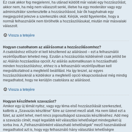
Ez csak akkor fog megjelenni, ha utánad küldött már valaki egy hozzászólást,
akkor nem, ha még nem válaszolt senki, illetve ha egy moderátor vagy egy
adminisztrátor szerkesztette a hozzászólásod, bár ők hagyhatnak egy
megjegyzést jelezve a szerkesztés okát. Kérjük, vedd figyelembe, hogy a
normál felhasználók nem törölhetik a hozzászólásukat, miután már másvalaki
válaszolt.
Vissza a tetejére
Hogyan csatolhatom az aláírásomat a hozzászólásomhoz?
A csatoláshoz először el kell készítened az aláírásod – ezt a felhasználói
vezérlőpultban teheted meg. Ezután a hozzászólás küldésénél csak jelöld be
az
Aláírás hozzáadása
opciót. Az aláírás automatikusan is hozzáadható
minden hozzászóláshoz, ehhez is a felhasználói vezérlőpultban kell
megváltoztatnod a megfelelő beállítást. Ha így teszel, az egyes
hozzászólásoknál a küldéskor a megfelelő opció kikapcsolásával még mindig
megadhatod, hogy ne kerüljön csatolásra az aláírásod.
Vissza a tetejére
Hogyan készíthetek szavazást?
Amikor egy új témát nyitsz, vagy egy téma első hozzászólását szerkeszted,
kattints a „Szavazás készítése” fülre az üzenet mező alatt. Ha nem látod ezt a
fület, az azért lehet, mert nincs jogosultságod szavazás készítéséhez. Add meg
a szavazás címét, majd legalább két választási lehetőséget mindegyiket új
sorba írva. A „Felhasználónként válaszható lehetőségek” mező használatával
megadhatod azt is, hogy egy felhasználó hány választási lehetőségre