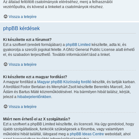
Az általad feltöltött csatolmányok eléréséhez, menj a felhasználói
vezérlőpultra, és kövesd a linkeket a csatolmányok részhez.
Vissza a tetejére
phpBB kérdések
Ki készítette ezt a fórumot?
Ezt a szoftvert (eredeti formájában) a
phpBB Limited
készítette, adta ki, és
gyakorolja a szerzői jogokat felette. A GNU General Public License alatt érhető
el, és szabadon terjeszthető. További információért lásd a linket.
Vissza a tetejére
Ki készítette ezt a magyar fordítást?
A magyar fordítást a
Magyar phpBB Közösség
fordító
készítik, és tartják karban.
A fordítást Fodor Bertalan és Menyhárt Zsolt készítette Berentés Marcell, Joó
Ádám és Bartus Máté közreműködésével. Ha bármilyen hibát találsz, kérjük,
jelezd a
hibabejelentőnkben
.
Vissza a tetejére
Miért nem érhető el az X szolgáltatás?
Ezt a szoftvert a phpBB Limited készítette, és licenceli. Ha úgy gondolod, hogy
újabb szolgáltatások, funkciók szükségesek a fórumba, vagy valamilyen
működési hibát találtál, látogasd meg a
phpBB Ideas Centre
weboldalt, ahol