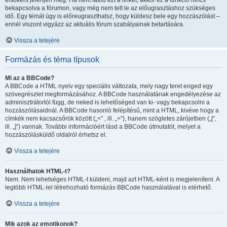
elsőként jelenjen meg. Ha nem látod ezt a linket, akkor ez a funkció nincs
bekapcsolva a fórumon, vagy még nem telt le az előugrasztáshoz szükséges
idő. Egy témát úgy is előreugraszthatsz, hogy küldesz bele egy hozzászólást –
ennél viszont vigyázz az aktuális fórum szabályainak betartására.
Vissza a tetejére
Formázás és téma típusok
Mi az a BBCode?
A BBCode a HTML nyelv egy speciális változata, mely nagy teret enged egy
szövegrészlet megformázásához. A BBCode használatának engedélyezése az
adminisztrátortól függ, de neked is lehetőséged van ki- vagy bekapcsolni a
hozzászólásaidnál. A BBCode hasonló felépítésű, mint a HTML, kivéve hogy a
címkék nem kacsacsőrök között („<” , ill. „>”), hanem szögletes zárójelben („[”,
ill. „]”) vannak. További információért lásd a BBCode útmutatót, melyet a
hozzászólásküldő oldalról érhetsz el.
Vissza a tetejére
Használhatok HTML-t?
Nem. Nem lehetséges HTML-t küldeni, majd azt HTML-ként is megjeleníteni. A
legtöbb HTML-lel létrehozható formázás BBCode használatával is elérhető.
Vissza a tetejére
Mik azok az emotikonok?