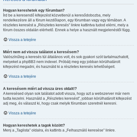
Hogyan kereshetek egy fórumban?
Írd be a keresendő kifejezést közvetlenül a keresődobozba, mely
rendelkezésre áll a fórum kezdőlapon, egy fórumban vagy egy témában. A
részletes keresést a „Részletes keresés” linkre kattintva tudod elérni, mely a
fórum összes oldalán elérhető. Ennek a helye a használt megjelenéstől függ.
Vissza a tetejére
Miért nem ad vissza találatot a keresésem?
Valószínűleg a keresés túl általános volt, és sok gyakori szót tartalmazhatott,
melyeket a phpBB3 nem indexel. Próbálj meg egy jobban körülhatárolt
kifejezést megadni, és használd ki a részletes keresés lehetőségeit.
Vissza a tetejére
A keresésem miért ad vissza üres oldalt!?
A keresésed olyan sok találatot adott vissza, hogy azt a webszerver már nem
tudta kezelni. Használd a „Részletes keresést”, jobban körülhatárolt kifejezést
adj meg, és válaszd ki, hogy csak melyik fórumban szeretnél keresni.
Vissza a tetejére
Hogyan kereshetek a tagok között?
Menj a „Taglista” oldalra, és kattints a „Felhasználó keresése” linkre.