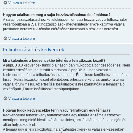
Vissza a tetejére
Hogyan találhatom meg a saját hozzászólásaimat és témáimat?
A saját hozzászólásaidhoz kétféleképpen férhetsz hozzá: vagy a felhasználói
vezérlőpultban a „Saját hozzászólások megtekintése” linkre kattintva vagy a
profilodon keresztül. A témáid eléréséhez használd a részletes keresést.
Vissza a tetejére
Feliratkozások és kedvencek
Mi a különbség a kedvencekbe tétel és a feliratkozás között?
A phpBB 3.0 kedvencek funkciója hasonlóan működött a böngésződéhez. Nem
kerültél értesítésre, ha frissült a tartalom. A phpBB 3.1-ben viszont a
kedvencekbe tétel a feliratkozáshoz hasonlít. Értesítésre kerülhetsz, ha a téma
frissül. Feliratkozáskor, ezzel ellentétben, értesítésre kerülsz, amikor a téma
vagy a fórum frissül. Az értesítési beállítások testreszabhatóak a felhasználói
vezérlőpult „Fórum beállítások” menüpontjában.
Vissza a tetejére
Hogyan tudok kedvencekbe tenni vagy feliratkozni egy témára?
Kedvencekbe tehetsz vagy feliratkozhatsz egy témára a “Téma eszközök”
menüpont megfelelő hivatkozására kattintva, ami általában a téma tetején és
alján helyezkedik el.
A témára úgy is feliratkozhatsz, ha a “Értesítést kérek új válasz érkezésekor”