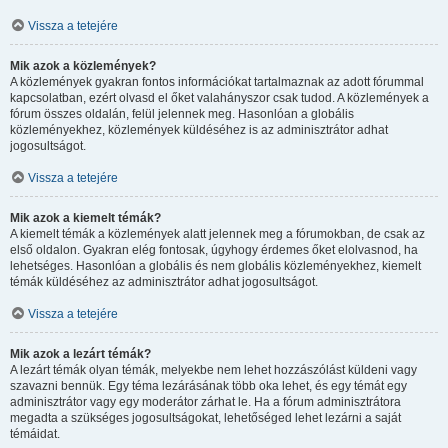
Vissza a tetejére
Mik azok a közlemények?
A közlemények gyakran fontos információkat tartalmaznak az adott fórummal
kapcsolatban, ezért olvasd el őket valahányszor csak tudod. A közlemények a
fórum összes oldalán, felül jelennek meg. Hasonlóan a globális
közleményekhez, közlemények küldéséhez is az adminisztrátor adhat
jogosultságot.
Vissza a tetejére
Mik azok a kiemelt témák?
A kiemelt témák a közlemények alatt jelennek meg a fórumokban, de csak az
első oldalon. Gyakran elég fontosak, úgyhogy érdemes őket elolvasnod, ha
lehetséges. Hasonlóan a globális és nem globális közleményekhez, kiemelt
témák küldéséhez az adminisztrátor adhat jogosultságot.
Vissza a tetejére
Mik azok a lezárt témák?
A lezárt témák olyan témák, melyekbe nem lehet hozzászólást küldeni vagy
szavazni bennük. Egy téma lezárásának több oka lehet, és egy témát egy
adminisztrátor vagy egy moderátor zárhat le. Ha a fórum adminisztrátora
megadta a szükséges jogosultságokat, lehetőséged lehet lezárni a saját
témáidat.