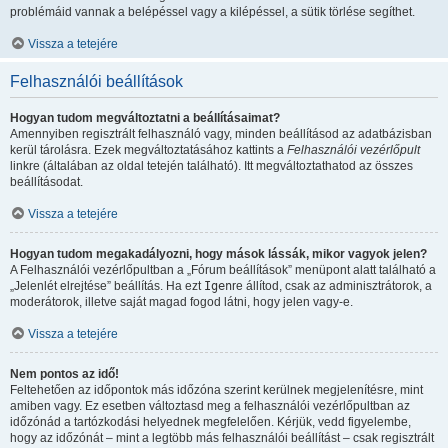
problémáid vannak a belépéssel vagy a kilépéssel, a sütik törlése segíthet.
Vissza a tetejére
Felhasználói beállítások
Hogyan tudom megváltoztatni a beállításaimat?
Amennyiben regisztrált felhasználó vagy, minden beállításod az adatbázisban
kerül tárolásra. Ezek megváltoztatásához kattints a
Felhasználói vezérlőpult
linkre (általában az oldal tetején található). Itt megváltoztathatod az összes
beállításodat.
Vissza a tetejére
Hogyan tudom megakadályozni, hogy mások lássák, mikor vagyok jelen?
A Felhasználói vezérlőpultban a „Fórum beállítások” menüpont alatt található a
„Jelenlét elrejtése” beállítás. Ha ezt
Igen
re állítod, csak az adminisztrátorok, a
moderátorok, illetve saját magad fogod látni, hogy jelen vagy-e.
Vissza a tetejére
Nem pontos az idő!
Feltehetően az időpontok más időzóna szerint kerülnek megjelenítésre, mint
amiben vagy. Ez esetben változtasd meg a felhasználói vezérlőpultban az
időzónád a tartózkodási helyednek megfelelően. Kérjük, vedd figyelembe,
hogy az időzónát – mint a legtöbb más felhasználói beállítást – csak regisztrált