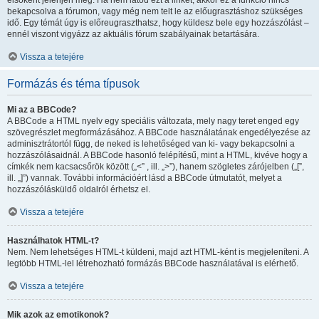
elsőként jelenjen meg. Ha nem látod ezt a linket, akkor ez a funkció nincs
bekapcsolva a fórumon, vagy még nem telt le az előugrasztáshoz szükséges
idő. Egy témát úgy is előreugraszthatsz, hogy küldesz bele egy hozzászólást –
ennél viszont vigyázz az aktuális fórum szabályainak betartására.
Vissza a tetejére
Formázás és téma típusok
Mi az a BBCode?
A BBCode a HTML nyelv egy speciális változata, mely nagy teret enged egy
szövegrészlet megformázásához. A BBCode használatának engedélyezése az
adminisztrátortól függ, de neked is lehetőséged van ki- vagy bekapcsolni a
hozzászólásaidnál. A BBCode hasonló felépítésű, mint a HTML, kivéve hogy a
címkék nem kacsacsőrök között („<” , ill. „>”), hanem szögletes zárójelben („[”,
ill. „]”) vannak. További információért lásd a BBCode útmutatót, melyet a
hozzászólásküldő oldalról érhetsz el.
Vissza a tetejére
Használhatok HTML-t?
Nem. Nem lehetséges HTML-t küldeni, majd azt HTML-ként is megjeleníteni. A
legtöbb HTML-lel létrehozható formázás BBCode használatával is elérhető.
Vissza a tetejére
Mik azok az emotikonok?