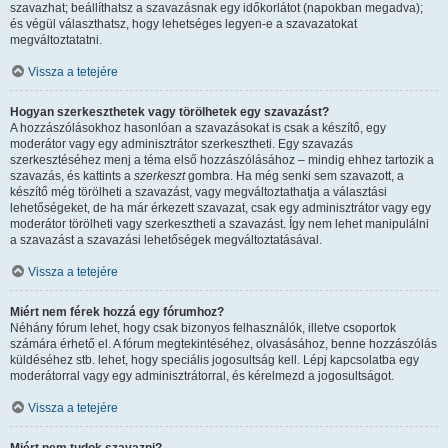
szavazhat; beállíthatsz a szavazásnak egy időkorlátot (napokban megadva);
és végül választhatsz, hogy lehetséges legyen-e a szavazatokat
megváltoztatatni.
Vissza a tetejére
Hogyan szerkeszthetek vagy törölhetek egy szavazást?
A hozzászólásokhoz hasonlóan a szavazásokat is csak a készítő, egy
moderátor vagy egy adminisztrátor szerkesztheti. Egy szavazás
szerkesztéséhez menj a téma első hozzászólásához – mindig ehhez tartozik a
szavazás, és kattints a
szerkeszt
gombra. Ha még senki sem szavazott, a
készítő még törölheti a szavazást, vagy megváltoztathatja a választási
lehetőségeket, de ha már érkezett szavazat, csak egy adminisztrátor vagy egy
moderátor törölheti vagy szerkesztheti a szavazást. Így nem lehet manipulálni
a szavazást a szavazási lehetőségek megváltoztatásával.
Vissza a tetejére
Miért nem férek hozzá egy fórumhoz?
Néhány fórum lehet, hogy csak bizonyos felhasználók, illetve csoportok
számára érhető el. A fórum megtekintéséhez, olvasásához, benne hozzászólás
küldéséhez stb. lehet, hogy speciális jogosultság kell. Lépj kapcsolatba egy
moderátorral vagy egy adminisztrátorral, és kérelmezd a jogosultságot.
Vissza a tetejére