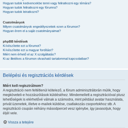
Hogyan tudok kedvencekbe tenni vagy feliratkozni egy témára?
Hogyan tudok feliratkozni egy fórumra?
Hogyan tudok leiratkozni?
Csatolmányok
Milyen csatolmányok engedélyezettek ezen a fórumon?
Hogyan érem el a saját csatolmányaimat?
phpBB kérdések
Ki készítette ezt a fórumot?
Ki készítette ezt a magyar fordítást?
Miért nem érhető el az X szolgáltatás?
Ki az illetékes a fórumon olvasható tartalommal kapcsolatban?
Belépési és regisztrációs kérdések
Miért kell regisztrálnom?
A regisztráció nem feltétlenül kötelező, a fórum adminisztrátorán múlik, hogy
megköveteli-e hozzászólások küldéséhez. Mindemellett a regisztrációval plusz
lehetőségek is elérhetővé válnak a számodra, mint például avatar használata,
privát üzenetek, illetve e-mailek küldése, csatlakozás csoportokhoz stb. A
regisztráció csupán néhány másodpercet vesz igénybe, így javasoljuk, hogy
éljél vele.
Vissza a tetejére