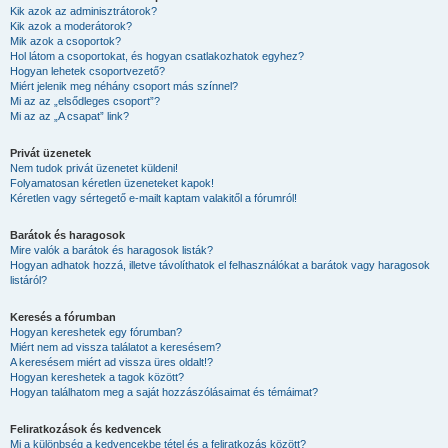
Kik azok az adminisztrátorok?
Kik azok a moderátorok?
Mik azok a csoportok?
Hol látom a csoportokat, és hogyan csatlakozhatok egyhez?
Hogyan lehetek csoportvezető?
Miért jelenik meg néhány csoport más színnel?
Mi az az „elsődleges csoport”?
Mi az az „A csapat” link?
Privát üzenetek
Nem tudok privát üzenetet küldeni!
Folyamatosan kéretlen üzeneteket kapok!
Kéretlen vagy sértegető e-mailt kaptam valakitől a fórumról!
Barátok és haragosok
Mire valók a barátok és haragosok listák?
Hogyan adhatok hozzá, illetve távolíthatok el felhasználókat a barátok vagy haragosok
listáról?
Keresés a fórumban
Hogyan kereshetek egy fórumban?
Miért nem ad vissza találatot a keresésem?
A keresésem miért ad vissza üres oldalt!?
Hogyan kereshetek a tagok között?
Hogyan találhatom meg a saját hozzászólásaimat és témáimat?
Feliratkozások és kedvencek
Mi a különbség a kedvencekbe tétel és a feliratkozás között?