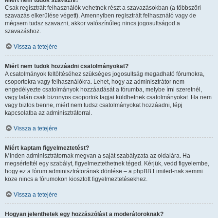
Miért nem tudok szavazni?
Csak regisztrált felhasználók vehetnek részt a szavazásokban (a többszöri
szavazás elkerülése végett). Amennyiben regisztrált felhasználó vagy de
mégsem tudsz szavazni, akkor valószínűleg nincs jogosultságod a
szavazáshoz.
Vissza a tetejére
Miért nem tudok hozzáadni csatolmányokat?
A csatolmányok feltöltéséhez szükséges jogosultság megadható fórumokra,
csoportokra vagy felhasználókra. Lehet, hogy az adminisztrátor nem
engedélyezte csatolmányok hozzáadását a fórumba, melybe írni szeretnél,
vagy talán csak bizonyos csoportok tagjai küldhetnek csatolmányokat. Ha nem
vagy biztos benne, miért nem tudsz csatolmányokat hozzáadni, lépj
kapcsolatba az adminisztrátorral.
Vissza a tetejére
Miért kaptam figyelmeztetést?
Minden adminisztrátornak megvan a saját szabályzata az oldalára. Ha
megsértettél egy szabályt, figyelmeztethetnek téged. Kérjük, vedd figyelembe,
hogy ez a fórum adminisztrátorának döntése – a phpBB Limited-nak semmi
köze nincs a fórumokon kiosztott figyelmeztetésekhez.
Vissza a tetejére
Hogyan jelenthetek egy hozzászólást a moderátoroknak?