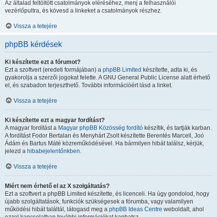
Az általad feltöltött csatolmányok eléréséhez, menj a felhasználói
vezérlőpultra, és kövesd a linkeket a csatolmányok részhez.
Vissza a tetejére
phpBB kérdések
Ki készítette ezt a fórumot?
Ezt a szoftvert (eredeti formájában) a
phpBB Limited
készítette, adta ki, és
gyakorolja a szerzői jogokat felette. A GNU General Public License alatt érhető
el, és szabadon terjeszthető. További információért lásd a linket.
Vissza a tetejére
Ki készítette ezt a magyar fordítást?
A magyar fordítást a
Magyar phpBB Közösség
fordító
készítik, és tartják karban.
A fordítást Fodor Bertalan és Menyhárt Zsolt készítette Berentés Marcell, Joó
Ádám és Bartus Máté közreműködésével. Ha bármilyen hibát találsz, kérjük,
jelezd a
hibabejelentőnkben
.
Vissza a tetejére
Miért nem érhető el az X szolgáltatás?
Ezt a szoftvert a phpBB Limited készítette, és licenceli. Ha úgy gondolod, hogy
újabb szolgáltatások, funkciók szükségesek a fórumba, vagy valamilyen
működési hibát találtál, látogasd meg a
phpBB Ideas Centre
weboldalt, ahol