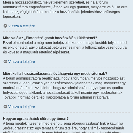
Menj a hozzászóláshoz, melyet jelenteni szeretnél, és ha a fórum
adminisztrátora engedélyezte, látnod kell egy gombot, mely erre való. Ha erre
kattintasz, végigkísérésre kerülsz a hozzászólás jelentéséhez szükséges
lépéseken.
Vissza a tetejére
Mire való az „Elmentés” gomb hozzászólás küldésénél?
Ezzel elmentheted a még nem befejezett üzeneted, majd később folytathatod,
és elküldheted. Egy piszkozat betöltéséhez menj a felhasználói vezérlőpultra
és kövesd a maguktól értetődő lépéseket.
Vissza a tetejére
Miért kell a hozzászólásomat jóváhagynia egy moderátornak?
A fórum adminisztrátora beállíthatta, hogy a fórumban, melybe hozzászólást
szeretnél küldeni, csak olyan hozzászólások jelenhetnek meg, melyeket egy
moderátor átnézett. Az is lehet, hogy az adminisztrátor egy olyan csoportba
helyezett téged, akiknek a hozzászólásait át kell néznie egy moderátornak.
További információért, lépj kapcsolatba a fórum adminisztrátorával.
Vissza a tetejére
Hogyan ugraszthatok előre egy témát?
A téma megtekintésénél megjelenő „Téma előreugrasztása” linkre kattintva
„előreugraszthatsz” egy témát a fórum tetejére, hogy a témák felsorolásánál