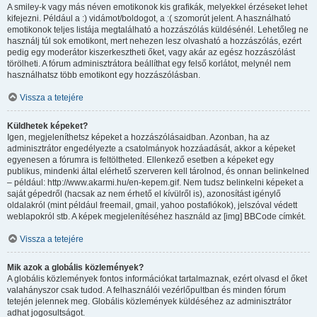
A smiley-k vagy más néven emotikonok kis grafikák, melyekkel érzéseket lehet
kifejezni. Például a :) vidámot/boldogot, a :( szomorút jelent. A használható
emotikonok teljes listája megtalálható a hozzászólás küldésénél. Lehetőleg ne
használj túl sok emotikont, mert nehezen lesz olvasható a hozzászólás, ezért
pedig egy moderátor kiszerkesztheti őket, vagy akár az egész hozzászólást
törölheti. A fórum adminisztrátora beállíthat egy felső korlátot, melynél nem
használhatsz több emotikont egy hozzászólásban.
Vissza a tetejére
Küldhetek képeket?
Igen, megjeleníthetsz képeket a hozzászólásaidban. Azonban, ha az
adminisztrátor engedélyezte a csatolmányok hozzáadását, akkor a képeket
egyenesen a fórumra is feltöltheted. Ellenkező esetben a képeket egy
publikus, mindenki által elérhető szerveren kell tárolnod, és onnan belinkelned
– például: http://www.akarmi.hu/en-kepem.gif. Nem tudsz belinkelni képeket a
saját gépedről (hacsak az nem érhető el kívülről is), azonosítást igénylő
oldalakról (mint például freemail, gmail, yahoo postafiókok), jelszóval védett
weblapokról stb. A képek megjelenítéséhez használd az [img] BBCode címkét.
Vissza a tetejére
Mik azok a globális közlemények?
A globális közlemények fontos információkat tartalmaznak, ezért olvasd el őket
valahányszor csak tudod. A felhasználói vezérlőpultban és minden fórum
tetején jelennek meg. Globális közlemények küldéséhez az adminisztrátor
adhat jogosultságot.