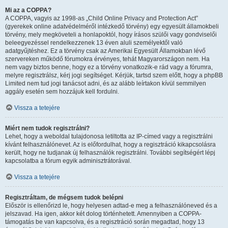
Mi az a COPPA?
A COPPA, vagyis az 1998-as „Child Online Privacy and Protection Act”
(gyerekek online adatvédelméről intézkedő törvény) egy egyesült államokbeli
törvény, mely megköveteli a honlapoktól, hogy írásos szülői vagy gondviselői
beleegyezéssel rendelkezzenek 13 éven aluli személyektől való
adatgyűjtéshez. Ez a törvény csak az Amerikai Egyesült Államokban lévő
szervereken működő fórumokra érvényes, tehát Magyarországon nem. Ha
nem vagy biztos benne, hogy ez a törvény vonatkozik-e rád vagy a fórumra,
melyre regisztrálsz, kérj jogi segítséget. Kérjük, tartsd szem előtt, hogy a phpBB
Limited nem tud jogi tanácsot adni, és az alább leírtakon kívül semmilyen
aggály esetén sem hozzájuk kell fordulni.
Vissza a tetejére
Miért nem tudok regisztrálni?
Lehet, hogy a weboldal tulajdonosa letiltotta az IP-címed vagy a regisztrálni
kívánt felhasználónevet. Az is előfordulhat, hogy a regisztráció kikapcsolásra
került, hogy ne tudjanak új felhasználók regisztrálni. További segítségért lépj
kapcsolatba a fórum egyik adminisztrátorával.
Vissza a tetejére
Regisztráltam, de mégsem tudok belépni
Először is ellenőrizd le, hogy helyesen adtad-e meg a felhasználóneved és a
jelszavad. Ha igen, akkor két dolog történhetett. Amennyiben a COPPA-
támogatás be van kapcsolva, és a regisztráció során megadtad, hogy 13