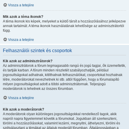
Vissza a tetejére
Mik azok a téma ikonok?
A téma ikonok kis képek, melyeket a küldő társít a hozzászólásához jelképezve
annak tartalmát. A téma ikonok használatának lehetősége az adminisztrátortól
függ.
Vissza a tetejére
Felhasználói szintek és csoportok
Kik azok az adminisztrátorok?
Az adminisztrátorok a fórum legmagasabb rangú és jogú tagjai, ők üzemeltetik,
és tartják karban. A fórum minden részletét szabályozhatják, például
jogosultságokat adhatnak, kitilthatnak felhasználókat, csoportokat hozhatnak
létre, moderátorokat nevezhetnek ki stb. attól függően, hogy a fórumalapító
milyen jogosultságokat adott a többi adminisztrátornak. Teljesjogú
moderátorok is lehetnek az összes fórumban.
Vissza a tetejére
Kik azok a moderátorok?
A moderátorok olyan különleges jogosultságokkal rendelkező tagok, akik
napról napra figyelemmel követik a fórumokat. Jogukban áll szerkeszteni,
törölni a hozzászólásokat, valamint lezárni, megnyitni, áthelyezni, törölni és
szétválasztani a témákat az általuk moderált fórumban. Általánosságban a