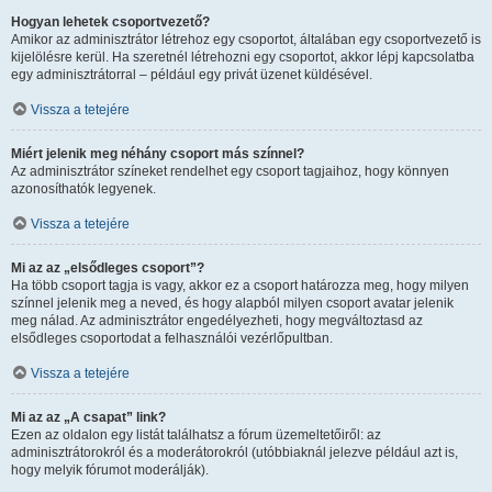
Hogyan lehetek csoportvezető?
Amikor az adminisztrátor létrehoz egy csoportot, általában egy csoportvezető is
kijelölésre kerül. Ha szeretnél létrehozni egy csoportot, akkor lépj kapcsolatba
egy adminisztrátorral – például egy privát üzenet küldésével.
Vissza a tetejére
Miért jelenik meg néhány csoport más színnel?
Az adminisztrátor színeket rendelhet egy csoport tagjaihoz, hogy könnyen
azonosíthatók legyenek.
Vissza a tetejére
Mi az az „elsődleges csoport”?
Ha több csoport tagja is vagy, akkor ez a csoport határozza meg, hogy milyen
színnel jelenik meg a neved, és hogy alapból milyen csoport avatar jelenik
meg nálad. Az adminisztrátor engedélyezheti, hogy megváltoztasd az
elsődleges csoportodat a felhasználói vezérlőpultban.
Vissza a tetejére
Mi az az „A csapat” link?
Ezen az oldalon egy listát találhatsz a fórum üzemeltetőiről: az
adminisztrátorokról és a moderátorokról (utóbbiaknál jelezve például azt is,
hogy melyik fórumot moderálják).