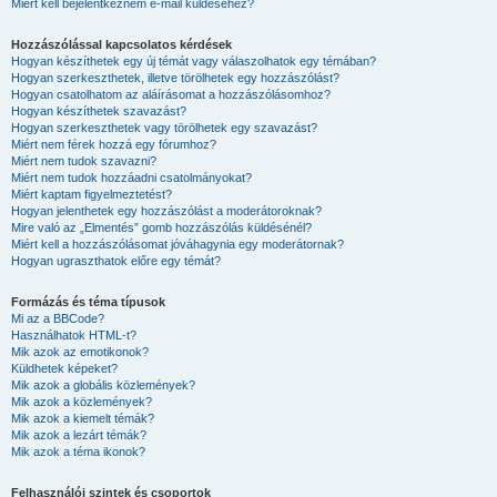
Miért kell bejelentkeznem e-mail küldéséhez?
Hozzászólással kapcsolatos kérdések
Hogyan készíthetek egy új témát vagy válaszolhatok egy témában?
Hogyan szerkeszthetek, illetve törölhetek egy hozzászólást?
Hogyan csatolhatom az aláírásomat a hozzászólásomhoz?
Hogyan készíthetek szavazást?
Hogyan szerkeszthetek vagy törölhetek egy szavazást?
Miért nem férek hozzá egy fórumhoz?
Miért nem tudok szavazni?
Miért nem tudok hozzáadni csatolmányokat?
Miért kaptam figyelmeztetést?
Hogyan jelenthetek egy hozzászólást a moderátoroknak?
Mire való az „Elmentés” gomb hozzászólás küldésénél?
Miért kell a hozzászólásomat jóváhagynia egy moderátornak?
Hogyan ugraszthatok előre egy témát?
Formázás és téma típusok
Mi az a BBCode?
Használhatok HTML-t?
Mik azok az emotikonok?
Küldhetek képeket?
Mik azok a globális közlemények?
Mik azok a közlemények?
Mik azok a kiemelt témák?
Mik azok a lezárt témák?
Mik azok a téma ikonok?
Felhasználói szintek és csoportok