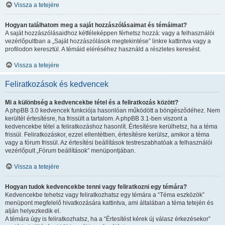
Vissza a tetejére
Hogyan találhatom meg a saját hozzászólásaimat és témáimat?
A saját hozzászólásaidhoz kétféleképpen férhetsz hozzá: vagy a felhasználói
vezérlőpultban a „Saját hozzászólások megtekintése” linkre kattintva vagy a
profilodon keresztül. A témáid eléréséhez használd a részletes keresést.
Vissza a tetejére
Feliratkozások és kedvencek
Mi a különbség a kedvencekbe tétel és a feliratkozás között?
A phpBB 3.0 kedvencek funkciója hasonlóan működött a böngésződéhez. Nem
kerültél értesítésre, ha frissült a tartalom. A phpBB 3.1-ben viszont a
kedvencekbe tétel a feliratkozáshoz hasonlít. Értesítésre kerülhetsz, ha a téma
frissül. Feliratkozáskor, ezzel ellentétben, értesítésre kerülsz, amikor a téma
vagy a fórum frissül. Az értesítési beállítások testreszabhatóak a felhasználói
vezérlőpult „Fórum beállítások” menüpontjában.
Vissza a tetejére
Hogyan tudok kedvencekbe tenni vagy feliratkozni egy témára?
Kedvencekbe tehetsz vagy feliratkozhatsz egy témára a “Téma eszközök”
menüpont megfelelő hivatkozására kattintva, ami általában a téma tetején és
alján helyezkedik el.
A témára úgy is feliratkozhatsz, ha a “Értesítést kérek új válasz érkezésekor”