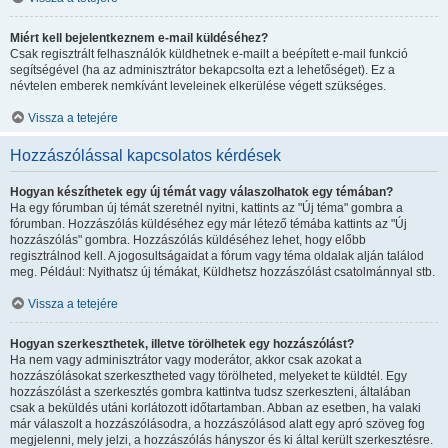
Miért kell bejelentkeznem e-mail küldéséhez?
Csak regisztrált felhasználók küldhetnek e-mailt a beépített e-mail funkció
segítségével (ha az adminisztrátor bekapcsolta ezt a lehetőséget). Ez a
névtelen emberek nemkívánt leveleinek elkerülése végett szükséges.
Vissza a tetejére
Hozzászólással kapcsolatos kérdések
Hogyan készíthetek egy új témát vagy válaszolhatok egy témában?
Ha egy fórumban új témát szeretnél nyitni, kattints az "Új téma" gombra a
fórumban. Hozzászólás küldéséhez egy már létező témába kattints az "Új
hozzászólás" gombra. Hozzászólás küldéséhez lehet, hogy előbb
regisztrálnod kell. A jogosultságaidat a fórum vagy téma oldalak alján találod
meg. Például: Nyithatsz új témákat, Küldhetsz hozzászólást csatolmánnyal stb.
Vissza a tetejére
Hogyan szerkeszthetek, illetve törölhetek egy hozzászólást?
Ha nem vagy adminisztrátor vagy moderátor, akkor csak azokat a
hozzászólásokat szerkesztheted vagy törölheted, melyeket te küldtél. Egy
hozzászólást a szerkesztés gombra kattintva tudsz szerkeszteni, általában
csak a beküldés utáni korlátozott időtartamban. Abban az esetben, ha valaki
már válaszolt a hozzászólásodra, a hozzászólásod alatt egy apró szöveg fog
megjelenni, mely jelzi, a hozzászólás hányszor és ki által került szerkesztésre.