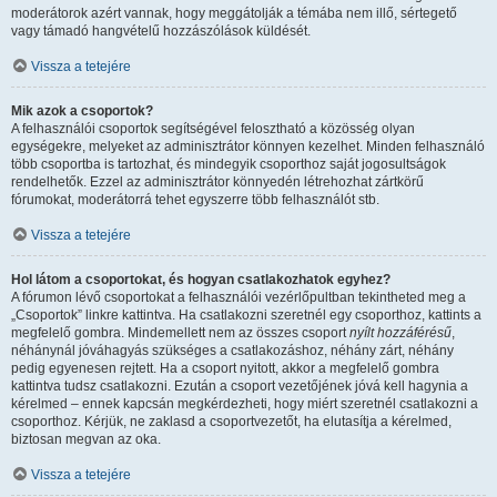
moderátorok azért vannak, hogy meggátolják a témába nem illő, sértegető
vagy támadó hangvételű hozzászólások küldését.
Vissza a tetejére
Mik azok a csoportok?
A felhasználói csoportok segítségével felosztható a közösség olyan
egységekre, melyeket az adminisztrátor könnyen kezelhet. Minden felhasználó
több csoportba is tartozhat, és mindegyik csoporthoz saját jogosultságok
rendelhetők. Ezzel az adminisztrátor könnyedén létrehozhat zártkörű
fórumokat, moderátorrá tehet egyszerre több felhasználót stb.
Vissza a tetejére
Hol látom a csoportokat, és hogyan csatlakozhatok egyhez?
A fórumon lévő csoportokat a felhasználói vezérlőpultban tekintheted meg a
„Csoportok” linkre kattintva. Ha csatlakozni szeretnél egy csoporthoz, kattints a
megfelelő gombra. Mindemellett nem az összes csoport
nyílt hozzáférésű
,
néhánynál jóváhagyás szükséges a csatlakozáshoz, néhány zárt, néhány
pedig egyenesen rejtett. Ha a csoport nyitott, akkor a megfelelő gombra
kattintva tudsz csatlakozni. Ezután a csoport vezetőjének jóvá kell hagynia a
kérelmed – ennek kapcsán megkérdezheti, hogy miért szeretnél csatlakozni a
csoporthoz. Kérjük, ne zaklasd a csoportvezetőt, ha elutasítja a kérelmed,
biztosan megvan az oka.
Vissza a tetejére