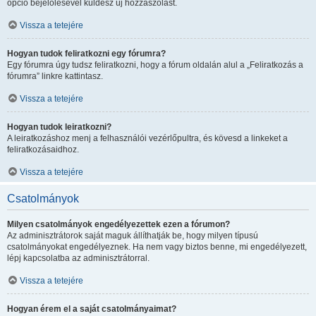
opció bejelölésével küldesz új hozzászólást.
Vissza a tetejére
Hogyan tudok feliratkozni egy fórumra?
Egy fórumra úgy tudsz feliratkozni, hogy a fórum oldalán alul a „Feliratkozás a
fórumra” linkre kattintasz.
Vissza a tetejére
Hogyan tudok leiratkozni?
A leiratkozáshoz menj a felhasználói vezérlőpultra, és kövesd a linkeket a
feliratkozásaidhoz.
Vissza a tetejére
Csatolmányok
Milyen csatolmányok engedélyezettek ezen a fórumon?
Az adminisztrátorok saját maguk állíthatják be, hogy milyen típusú
csatolmányokat engedélyeznek. Ha nem vagy biztos benne, mi engedélyezett,
lépj kapcsolatba az adminisztrátorral.
Vissza a tetejére
Hogyan érem el a saját csatolmányaimat?