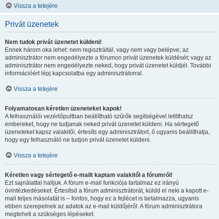
Vissza a tetejére
Privát üzenetek
Nem tudok privát üzenetet küldeni!
Ennek három oka lehet: nem regisztráltál, vagy nem vagy belépve; az
adminisztrátor nem engedélyezte a fórumon privát üzenetek küldését; vagy az
adminisztrátor nem engedélyezte neked, hogy privát üzenetet küldjél. További
információért lépj kapcsolatba egy adminisztrátorral.
Vissza a tetejére
Folyamatosan kéretlen üzeneteket kapok!
A felhasználói vezérlőpultban beállítható szűrők segítségével letilthatsz
embereket, hogy ne tudjanak neked privát üzenetet küldeni. Ha sértegető
üzeneteket kapsz valakitől, értesíts egy adminisztrátort, ő ugyanis beállíthatja,
hogy egy felhasználó ne tudjon privát üzenetet küldeni.
Vissza a tetejére
Kéretlen vagy sértegető e-mailt kaptam valakitől a fórumról!
Ezt sajnálattal halljuk. A fórum e-mail funkciója tartalmaz ez irányú
óvintézkedéseket. Értesítsd a fórum adminisztrátorát, küldd el neki a kapott e-
mail teljes másolatát is – fontos, hogy ez a fejlécet is tartalmazza, ugyanis
ebben szerepelnek az adatok az e-mail küldőjéről. A fórum adminisztrátora
megteheti a szükséges lépéseket.