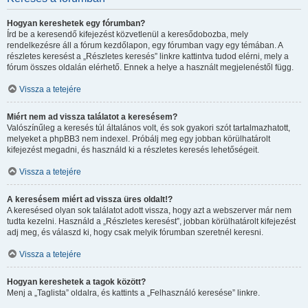
Hogyan kereshetek egy fórumban?
Írd be a keresendő kifejezést közvetlenül a keresődobozba, mely
rendelkezésre áll a fórum kezdőlapon, egy fórumban vagy egy témában. A
részletes keresést a „Részletes keresés” linkre kattintva tudod elérni, mely a
fórum összes oldalán elérhető. Ennek a helye a használt megjelenéstől függ.
Vissza a tetejére
Miért nem ad vissza találatot a keresésem?
Valószínűleg a keresés túl általános volt, és sok gyakori szót tartalmazhatott,
melyeket a phpBB3 nem indexel. Próbálj meg egy jobban körülhatárolt
kifejezést megadni, és használd ki a részletes keresés lehetőségeit.
Vissza a tetejére
A keresésem miért ad vissza üres oldalt!?
A keresésed olyan sok találatot adott vissza, hogy azt a webszerver már nem
tudta kezelni. Használd a „Részletes keresést”, jobban körülhatárolt kifejezést
adj meg, és válaszd ki, hogy csak melyik fórumban szeretnél keresni.
Vissza a tetejére
Hogyan kereshetek a tagok között?
Menj a „Taglista” oldalra, és kattints a „Felhasználó keresése” linkre.