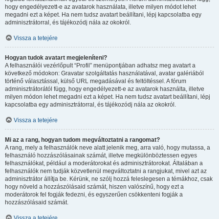
hogy engedélyezett-e az avatarok használata, illetve milyen módot lehet
megadni ezt a képet. Ha nem tudsz avatart beállítani, lépj kapcsolatba egy
adminisztrátorral, és tájékozódj nála az okokról.
Vissza a tetejére
Hogyan tudok avatart megjeleníteni?
A felhasználói vezérlőpult “Profil” menüpontjában adhatsz meg avatart a
következő módokon: Gravatar szolgáltatás használatával, avatar galériából
történő választással, külső URL megadásával és feltöltéssel. A fórum
adminisztrátorától függ, hogy engedélyezett-e az avatarok használta, illetve
milyen módon lehet megadni ezt a képet. Ha nem tudsz avatart beállítani, lépj
kapcsolatba egy adminisztrátorral, és tájékozódj nála az okokról.
Vissza a tetejére
Mi az a rang, hogyan tudom megváltoztatni a rangomat?
A rang, mely a felhasználók neve alatt jelenik meg, arra való, hogy mutassa, a
felhasználó hozzászólásainak számát, illetve megkülönböztessen egyes
felhasználókat, például a moderátorokat és adminisztrátorokat. Általában a
felhasználók nem tudják közvetlenül megváltoztatni a rangjukat, mivel azt az
adminisztrátor állítja be. Kérünk, ne szólj hozzá feleslegesen a témákhoz, csak
hogy növeld a hozzászólásaid számát, hiszen valószínű, hogy ezt a
moderátorok fel fogják fedezni, és egyszerűen csökkenteni fogják a
hozzászólásaid számát.
Vissza a tetejére