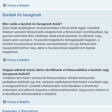
Vissza a tetejére
Barátok és haragosok
Mire valók a barátok és haragosok listák?
Ezen listák segítségével rendszerezheted a fórum többi tagját. A barátok
listában szereplő felhasználók megjelennek a felhasználói vezérlőpultban, így
gyorsan elérheted őket, küldhetsz nekik privát üzenetet, és láthatod, hogy
éppen jelen vannak-e. A használt megjelenés támogatásától függően, a
barátok hozzászólásai kiemelve szerepelhetnek. Ha egy felhasználót
haragosként jelölsz meg, akkor a hozzászólásai alapból nem fognak
megjelenni.
Vissza a tetejére
Hogyan adhatok hozzá, illetve távolíthatok el felhasználókat a barátok vagy
haragosok listáról?
A listáidra két módon vehetsz fel felhasználókat. Minden felhasználó
profiljában található egy link, melynek segítségével felveheted a barátaid vagy
a haragosaid közé. Emellett a felhasználói vezérlőpultban is felvehetsz
embereket, közvetlenül megadva a felhasználónevüket. Ugyanezen oldalon el
is távolíthatsz felhasználókat a listáidról.
Vissza a tetejére
Keresés a fórumban