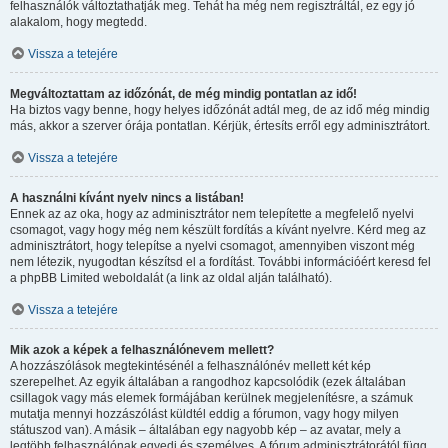
felhasználók változtathatják meg. Tehát ha még nem regisztráltál, ez egy jó
alakalom, hogy megtedd.
Vissza a tetejére
Megváltoztattam az időzónát, de még mindig pontatlan az idő!
Ha biztos vagy benne, hogy helyes időzónát adtál meg, de az idő még mindig
más, akkor a szerver órája pontatlan. Kérjük, értesíts erről egy adminisztrátort.
Vissza a tetejére
A használni kívánt nyelv nincs a listában!
Ennek az az oka, hogy az adminisztrátor nem telepítette a megfelelő nyelvi
csomagot, vagy hogy még nem készült fordítás a kívánt nyelvre. Kérd meg az
adminisztrátort, hogy telepítse a nyelvi csomagot, amennyiben viszont még
nem létezik, nyugodtan készítsd el a fordítást. További információért keresd fel
a phpBB Limited weboldalát (a link az oldal alján található).
Vissza a tetejére
Mik azok a képek a felhasználónevem mellett?
A hozzászólások megtekintésénél a felhasználónév mellett két kép
szerepelhet. Az egyik általában a rangodhoz kapcsolódik (ezek általában
csillagok vagy más elemek formájában kerülnek megjelenítésre, a számuk
mutatja mennyi hozzászólást küldtél eddig a fórumon, vagy hogy milyen
státuszod van). A másik – általában egy nagyobb kép – az avatar, mely a
legtöbb felhasználónak egyedi és személyes. A fórum adminisztrátorától függ,