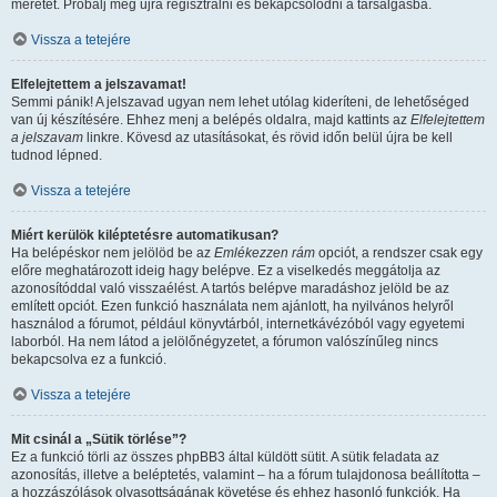
méretét. Próbálj meg újra regisztrálni és bekapcsolódni a társalgásba.
Vissza a tetejére
Elfelejtettem a jelszavamat!
Semmi pánik! A jelszavad ugyan nem lehet utólag kideríteni, de lehetőséged
van új készítésére. Ehhez menj a belépés oldalra, majd kattints az
Elfelejtettem
a jelszavam
linkre. Kövesd az utasításokat, és rövid időn belül újra be kell
tudnod lépned.
Vissza a tetejére
Miért kerülök kiléptetésre automatikusan?
Ha belépéskor nem jelölöd be az
Emlékezzen rám
opciót, a rendszer csak egy
előre meghatározott ideig hagy belépve. Ez a viselkedés meggátolja az
azonosítóddal való visszaélést. A tartós belépve maradáshoz jelöld be az
említett opciót. Ezen funkció használata nem ajánlott, ha nyilvános helyről
használod a fórumot, például könyvtárból, internetkávézóból vagy egyetemi
laborból. Ha nem látod a jelölőnégyzetet, a fórumon valószínűleg nincs
bekapcsolva ez a funkció.
Vissza a tetejére
Mit csinál a „Sütik törlése”?
Ez a funkció törli az összes phpBB3 által küldött sütit. A sütik feladata az
azonosítás, illetve a beléptetés, valamint – ha a fórum tulajdonosa beállította –
a hozzászólások olvasottságának követése és ehhez hasonló funkciók. Ha