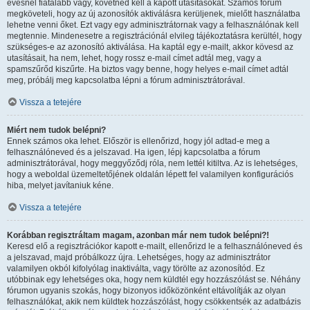
évesnél fiatalabb vagy, követned kell a kapott utasításokat. Számos fórum
megköveteli, hogy az új azonosítók aktiválásra kerüljenek, mielőtt használatba
lehetne venni őket. Ezt vagy egy adminisztrátornak vagy a felhasználónak kell
megtennie. Mindenesetre a regisztrációnál elvileg tájékoztatásra kerültél, hogy
szükséges-e az azonosító aktiválása. Ha kaptál egy e-mailt, akkor kövesd az
utasításait, ha nem, lehet, hogy rossz e-mail címet adtál meg, vagy a
spamszűrőd kiszűrte. Ha biztos vagy benne, hogy helyes e-mail címet adtál
meg, próbálj meg kapcsolatba lépni a fórum adminisztrátorával.
Vissza a tetejére
Miért nem tudok belépni?
Ennek számos oka lehet. Először is ellenőrizd, hogy jól adtad-e meg a
felhasználóneved és a jelszavad. Ha igen, lépj kapcsolatba a fórum
adminisztrátorával, hogy meggyőződj róla, nem lettél kitiltva. Az is lehetséges,
hogy a weboldal üzemeltetőjének oldalán lépett fel valamilyen konfigurációs
hiba, melyet javítaniuk kéne.
Vissza a tetejére
Korábban regisztráltam magam, azonban már nem tudok belépni?!
Keresd elő a regisztrációkor kapott e-mailt, ellenőrizd le a felhasználóneved és
a jelszavad, majd próbálkozz újra. Lehetséges, hogy az adminisztrátor
valamilyen okból kifolyólag inaktiválta, vagy törölte az azonosítód. Ez
utóbbinak egy lehetséges oka, hogy nem küldtél egy hozzászólást se. Néhány
fórumon ugyanis szokás, hogy bizonyos időközönként eltávolítják az olyan
felhasználókat, akik nem küldtek hozzászólást, hogy csökkentsék az adatbázis