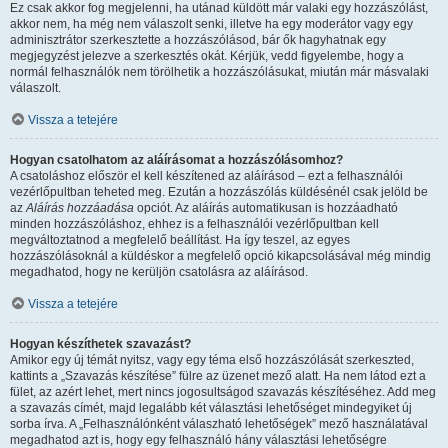
Ez csak akkor fog megjelenni, ha utánad küldött már valaki egy hozzászólást,
akkor nem, ha még nem válaszolt senki, illetve ha egy moderátor vagy egy
adminisztrátor szerkesztette a hozzászólásod, bár ők hagyhatnak egy
megjegyzést jelezve a szerkesztés okát. Kérjük, vedd figyelembe, hogy a
normál felhasználók nem törölhetik a hozzászólásukat, miután már másvalaki
válaszolt.
Vissza a tetejére
Hogyan csatolhatom az aláírásomat a hozzászólásomhoz?
A csatoláshoz először el kell készítened az aláírásod – ezt a felhasználói
vezérlőpultban teheted meg. Ezután a hozzászólás küldésénél csak jelöld be
az
Aláírás hozzáadása
opciót. Az aláírás automatikusan is hozzáadható
minden hozzászóláshoz, ehhez is a felhasználói vezérlőpultban kell
megváltoztatnod a megfelelő beállítást. Ha így teszel, az egyes
hozzászólásoknál a küldéskor a megfelelő opció kikapcsolásával még mindig
megadhatod, hogy ne kerüljön csatolásra az aláírásod.
Vissza a tetejére
Hogyan készíthetek szavazást?
Amikor egy új témát nyitsz, vagy egy téma első hozzászólását szerkeszted,
kattints a „Szavazás készítése” fülre az üzenet mező alatt. Ha nem látod ezt a
fület, az azért lehet, mert nincs jogosultságod szavazás készítéséhez. Add meg
a szavazás címét, majd legalább két választási lehetőséget mindegyiket új
sorba írva. A „Felhasználónként válaszható lehetőségek” mező használatával
megadhatod azt is, hogy egy felhasználó hány választási lehetőségre