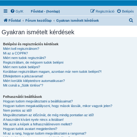
GyIK
Főoldal - (honlap)
Regisztráció
Belépés
K
Főoldal
Fórum kezdőlap
Gyakran ismételt kérdések
e
Gyakran ismételt kérdések
r
e
Belépési és regisztrációs kérdések
Miért kell regisztrálnom?
s
Mi az a COPPA?
é
Miért nem tudok regisztrálni?
Regisztráltam, de mégsem tudok belépni
s
Miért nem tudok belépni?
Korábban regisztráltam magam, azonban már nem tudok belépni?!
Elfelejtettem a jelszavamat!
Miért kerülök kiléptetésre automatikusan?
Mit csinál a „Sütik törlése”?
Felhasználói beállítások
Hogyan tudom megváltoztatni a beállításaimat?
Hogyan tudom megakadályozni, hogy mások lássák, mikor vagyok jelen?
Nem pontos az idő!
Megváltoztattam az időzónát, de még mindig pontatlan az idő!
A használni kívánt nyelv nincs a listában!
Mik azok a képek a felhasználónevem mellett?
Hogyan tudok avatart megjeleníteni?
Mi az a rang, hogyan tudom megváltoztatni a rangomat?