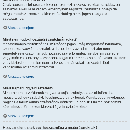
Miért nem tudok szavazni?
Csak regisztrált felhasználók vehetnek részt a szavazásokban (a többszöri
szavazás elkerülése végett). Amennyiben regisztrált felhasználó vagy de
mégsem tudsz szavazni, akkor valószínűleg nincs jogosultságod a
szavazáshoz.
Vissza a tetejére
Miért nem tudok hozzáadni csatolmányokat?
A csatolmányok feltöltéséhez szükséges jogosultság megadható fórumokra,
csoportokra vagy felhasználókra. Lehet, hogy az adminisztrátor nem
engedélyezte csatolmányok hozzáadását a fórumba, melybe írni szeretnél,
vagy talán csak bizonyos csoportok tagjai küldhetnek csatolmányokat. Ha nem
vagy biztos benne, miért nem tudsz csatolmányokat hozzáadni, lépj
kapcsolatba az adminisztrátorral.
Vissza a tetejére
Miért kaptam figyelmeztetést?
Minden adminisztrátornak megvan a saját szabályzata az oldalára. Ha
megsértettél egy szabályt, figyelmeztethetnek téged. Kérjük, vedd figyelembe,
hogy ez a fórum adminisztrátorának döntése – a phpBB Limited-nak semmi
köze nincs a fórumokon kiosztott figyelmeztetésekhez.
Vissza a tetejére
Hogyan jelenthetek egy hozzászólást a moderátoroknak?