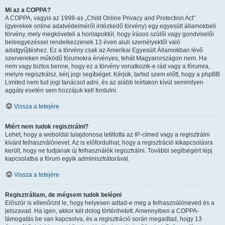
Mi az a COPPA?
A COPPA, vagyis az 1998-as „Child Online Privacy and Protection Act”
(gyerekek online adatvédelméről intézkedő törvény) egy egyesült államokbeli
törvény, mely megköveteli a honlapoktól, hogy írásos szülői vagy gondviselői
beleegyezéssel rendelkezzenek 13 éven aluli személyektől való
adatgyűjtéshez. Ez a törvény csak az Amerikai Egyesült Államokban lévő
szervereken működő fórumokra érvényes, tehát Magyarországon nem. Ha
nem vagy biztos benne, hogy ez a törvény vonatkozik-e rád vagy a fórumra,
melyre regisztrálsz, kérj jogi segítséget. Kérjük, tartsd szem előtt, hogy a phpBB
Limited nem tud jogi tanácsot adni, és az alább leírtakon kívül semmilyen
aggály esetén sem hozzájuk kell fordulni.
Vissza a tetejére
Miért nem tudok regisztrálni?
Lehet, hogy a weboldal tulajdonosa letiltotta az IP-címed vagy a regisztrálni
kívánt felhasználónevet. Az is előfordulhat, hogy a regisztráció kikapcsolásra
került, hogy ne tudjanak új felhasználók regisztrálni. További segítségért lépj
kapcsolatba a fórum egyik adminisztrátorával.
Vissza a tetejére
Regisztráltam, de mégsem tudok belépni
Először is ellenőrizd le, hogy helyesen adtad-e meg a felhasználóneved és a
jelszavad. Ha igen, akkor két dolog történhetett. Amennyiben a COPPA-
támogatás be van kapcsolva, és a regisztráció során megadtad, hogy 13