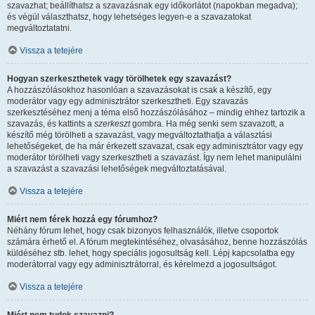
szavazhat; beállíthatsz a szavazásnak egy időkorlátot (napokban megadva);
és végül választhatsz, hogy lehetséges legyen-e a szavazatokat
megváltoztatatni.
Vissza a tetejére
Hogyan szerkeszthetek vagy törölhetek egy szavazást?
A hozzászólásokhoz hasonlóan a szavazásokat is csak a készítő, egy
moderátor vagy egy adminisztrátor szerkesztheti. Egy szavazás
szerkesztéséhez menj a téma első hozzászólásához – mindig ehhez tartozik a
szavazás, és kattints a
szerkeszt
gombra. Ha még senki sem szavazott, a
készítő még törölheti a szavazást, vagy megváltoztathatja a választási
lehetőségeket, de ha már érkezett szavazat, csak egy adminisztrátor vagy egy
moderátor törölheti vagy szerkesztheti a szavazást. Így nem lehet manipulálni
a szavazást a szavazási lehetőségek megváltoztatásával.
Vissza a tetejére
Miért nem férek hozzá egy fórumhoz?
Néhány fórum lehet, hogy csak bizonyos felhasználók, illetve csoportok
számára érhető el. A fórum megtekintéséhez, olvasásához, benne hozzászólás
küldéséhez stb. lehet, hogy speciális jogosultság kell. Lépj kapcsolatba egy
moderátorral vagy egy adminisztrátorral, és kérelmezd a jogosultságot.
Vissza a tetejére