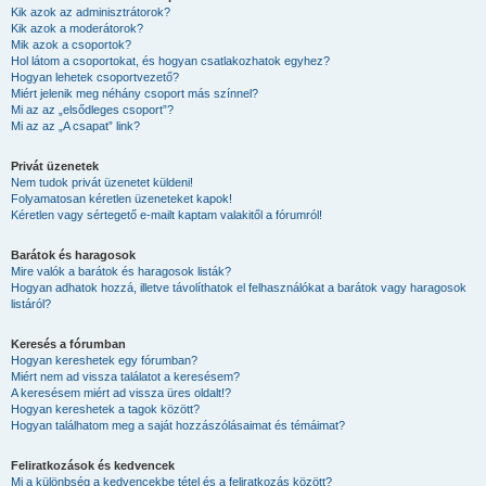
Kik azok az adminisztrátorok?
Kik azok a moderátorok?
Mik azok a csoportok?
Hol látom a csoportokat, és hogyan csatlakozhatok egyhez?
Hogyan lehetek csoportvezető?
Miért jelenik meg néhány csoport más színnel?
Mi az az „elsődleges csoport”?
Mi az az „A csapat” link?
Privát üzenetek
Nem tudok privát üzenetet küldeni!
Folyamatosan kéretlen üzeneteket kapok!
Kéretlen vagy sértegető e-mailt kaptam valakitől a fórumról!
Barátok és haragosok
Mire valók a barátok és haragosok listák?
Hogyan adhatok hozzá, illetve távolíthatok el felhasználókat a barátok vagy haragosok
listáról?
Keresés a fórumban
Hogyan kereshetek egy fórumban?
Miért nem ad vissza találatot a keresésem?
A keresésem miért ad vissza üres oldalt!?
Hogyan kereshetek a tagok között?
Hogyan találhatom meg a saját hozzászólásaimat és témáimat?
Feliratkozások és kedvencek
Mi a különbség a kedvencekbe tétel és a feliratkozás között?