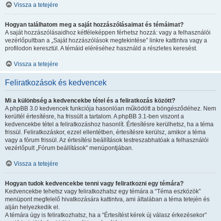
Vissza a tetejére
Hogyan találhatom meg a saját hozzászólásaimat és témáimat?
A saját hozzászólásaidhoz kétféleképpen férhetsz hozzá: vagy a felhasználói
vezérlőpultban a „Saját hozzászólások megtekintése” linkre kattintva vagy a
profilodon keresztül. A témáid eléréséhez használd a részletes keresést.
Vissza a tetejére
Feliratkozások és kedvencek
Mi a különbség a kedvencekbe tétel és a feliratkozás között?
A phpBB 3.0 kedvencek funkciója hasonlóan működött a böngésződéhez. Nem
kerültél értesítésre, ha frissült a tartalom. A phpBB 3.1-ben viszont a
kedvencekbe tétel a feliratkozáshoz hasonlít. Értesítésre kerülhetsz, ha a téma
frissül. Feliratkozáskor, ezzel ellentétben, értesítésre kerülsz, amikor a téma
vagy a fórum frissül. Az értesítési beállítások testreszabhatóak a felhasználói
vezérlőpult „Fórum beállítások” menüpontjában.
Vissza a tetejére
Hogyan tudok kedvencekbe tenni vagy feliratkozni egy témára?
Kedvencekbe tehetsz vagy feliratkozhatsz egy témára a “Téma eszközök”
menüpont megfelelő hivatkozására kattintva, ami általában a téma tetején és
alján helyezkedik el.
A témára úgy is feliratkozhatsz, ha a “Értesítést kérek új válasz érkezésekor”