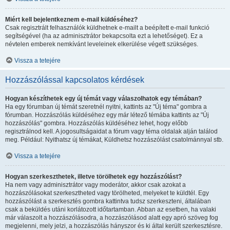
Miért kell bejelentkeznem e-mail küldéséhez?
Csak regisztrált felhasználók küldhetnek e-mailt a beépített e-mail funkció
segítségével (ha az adminisztrátor bekapcsolta ezt a lehetőséget). Ez a
névtelen emberek nemkívánt leveleinek elkerülése végett szükséges.
Vissza a tetejére
Hozzászólással kapcsolatos kérdések
Hogyan készíthetek egy új témát vagy válaszolhatok egy témában?
Ha egy fórumban új témát szeretnél nyitni, kattints az "Új téma" gombra a
fórumban. Hozzászólás küldéséhez egy már létező témába kattints az "Új
hozzászólás" gombra. Hozzászólás küldéséhez lehet, hogy előbb
regisztrálnod kell. A jogosultságaidat a fórum vagy téma oldalak alján találod
meg. Például: Nyithatsz új témákat, Küldhetsz hozzászólást csatolmánnyal stb.
Vissza a tetejére
Hogyan szerkeszthetek, illetve törölhetek egy hozzászólást?
Ha nem vagy adminisztrátor vagy moderátor, akkor csak azokat a
hozzászólásokat szerkesztheted vagy törölheted, melyeket te küldtél. Egy
hozzászólást a szerkesztés gombra kattintva tudsz szerkeszteni, általában
csak a beküldés utáni korlátozott időtartamban. Abban az esetben, ha valaki
már válaszolt a hozzászólásodra, a hozzászólásod alatt egy apró szöveg fog
megjelenni, mely jelzi, a hozzászólás hányszor és ki által került szerkesztésre.