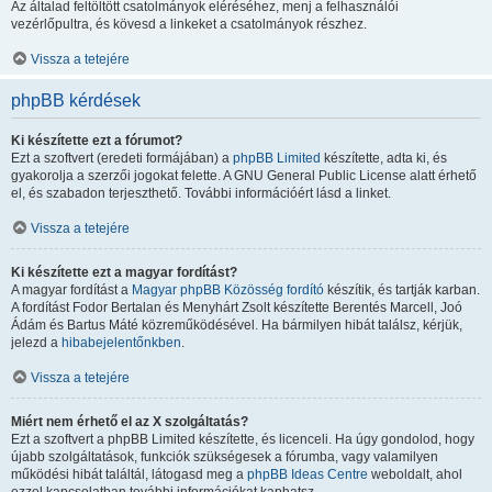
Az általad feltöltött csatolmányok eléréséhez, menj a felhasználói
vezérlőpultra, és kövesd a linkeket a csatolmányok részhez.
Vissza a tetejére
phpBB kérdések
Ki készítette ezt a fórumot?
Ezt a szoftvert (eredeti formájában) a
phpBB Limited
készítette, adta ki, és
gyakorolja a szerzői jogokat felette. A GNU General Public License alatt érhető
el, és szabadon terjeszthető. További információért lásd a linket.
Vissza a tetejére
Ki készítette ezt a magyar fordítást?
A magyar fordítást a
Magyar phpBB Közösség
fordító
készítik, és tartják karban.
A fordítást Fodor Bertalan és Menyhárt Zsolt készítette Berentés Marcell, Joó
Ádám és Bartus Máté közreműködésével. Ha bármilyen hibát találsz, kérjük,
jelezd a
hibabejelentőnkben
.
Vissza a tetejére
Miért nem érhető el az X szolgáltatás?
Ezt a szoftvert a phpBB Limited készítette, és licenceli. Ha úgy gondolod, hogy
újabb szolgáltatások, funkciók szükségesek a fórumba, vagy valamilyen
működési hibát találtál, látogasd meg a
phpBB Ideas Centre
weboldalt, ahol