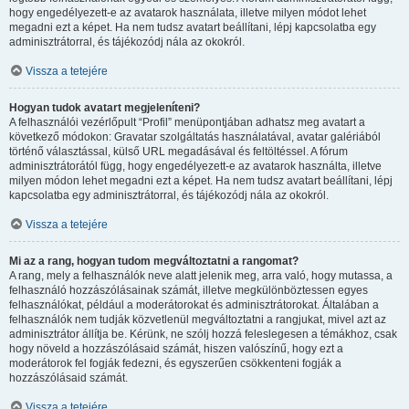
hogy engedélyezett-e az avatarok használata, illetve milyen módot lehet
megadni ezt a képet. Ha nem tudsz avatart beállítani, lépj kapcsolatba egy
adminisztrátorral, és tájékozódj nála az okokról.
Vissza a tetejére
Hogyan tudok avatart megjeleníteni?
A felhasználói vezérlőpult “Profil” menüpontjában adhatsz meg avatart a
következő módokon: Gravatar szolgáltatás használatával, avatar galériából
történő választással, külső URL megadásával és feltöltéssel. A fórum
adminisztrátorától függ, hogy engedélyezett-e az avatarok használta, illetve
milyen módon lehet megadni ezt a képet. Ha nem tudsz avatart beállítani, lépj
kapcsolatba egy adminisztrátorral, és tájékozódj nála az okokról.
Vissza a tetejére
Mi az a rang, hogyan tudom megváltoztatni a rangomat?
A rang, mely a felhasználók neve alatt jelenik meg, arra való, hogy mutassa, a
felhasználó hozzászólásainak számát, illetve megkülönböztessen egyes
felhasználókat, például a moderátorokat és adminisztrátorokat. Általában a
felhasználók nem tudják közvetlenül megváltoztatni a rangjukat, mivel azt az
adminisztrátor állítja be. Kérünk, ne szólj hozzá feleslegesen a témákhoz, csak
hogy növeld a hozzászólásaid számát, hiszen valószínű, hogy ezt a
moderátorok fel fogják fedezni, és egyszerűen csökkenteni fogják a
hozzászólásaid számát.
Vissza a tetejére