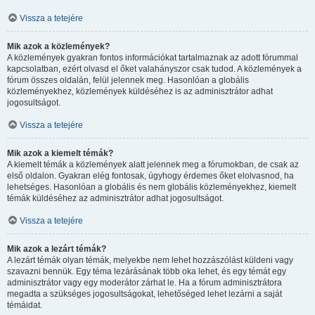
Vissza a tetejére
Mik azok a közlemények?
A közlemények gyakran fontos információkat tartalmaznak az adott fórummal
kapcsolatban, ezért olvasd el őket valahányszor csak tudod. A közlemények a
fórum összes oldalán, felül jelennek meg. Hasonlóan a globális
közleményekhez, közlemények küldéséhez is az adminisztrátor adhat
jogosultságot.
Vissza a tetejére
Mik azok a kiemelt témák?
A kiemelt témák a közlemények alatt jelennek meg a fórumokban, de csak az
első oldalon. Gyakran elég fontosak, úgyhogy érdemes őket elolvasnod, ha
lehetséges. Hasonlóan a globális és nem globális közleményekhez, kiemelt
témák küldéséhez az adminisztrátor adhat jogosultságot.
Vissza a tetejére
Mik azok a lezárt témák?
A lezárt témák olyan témák, melyekbe nem lehet hozzászólást küldeni vagy
szavazni bennük. Egy téma lezárásának több oka lehet, és egy témát egy
adminisztrátor vagy egy moderátor zárhat le. Ha a fórum adminisztrátora
megadta a szükséges jogosultságokat, lehetőséged lehet lezárni a saját
témáidat.