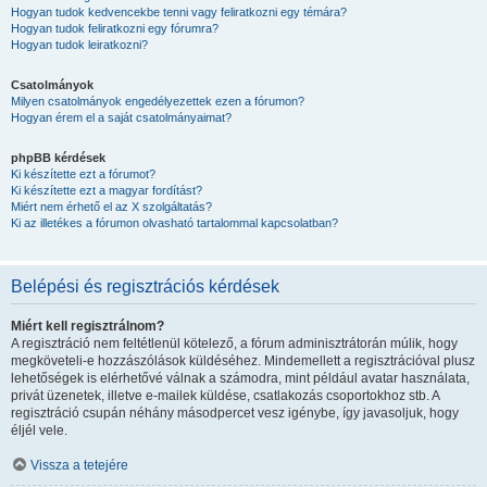
Hogyan tudok kedvencekbe tenni vagy feliratkozni egy témára?
Hogyan tudok feliratkozni egy fórumra?
Hogyan tudok leiratkozni?
Csatolmányok
Milyen csatolmányok engedélyezettek ezen a fórumon?
Hogyan érem el a saját csatolmányaimat?
phpBB kérdések
Ki készítette ezt a fórumot?
Ki készítette ezt a magyar fordítást?
Miért nem érhető el az X szolgáltatás?
Ki az illetékes a fórumon olvasható tartalommal kapcsolatban?
Belépési és regisztrációs kérdések
Miért kell regisztrálnom?
A regisztráció nem feltétlenül kötelező, a fórum adminisztrátorán múlik, hogy
megköveteli-e hozzászólások küldéséhez. Mindemellett a regisztrációval plusz
lehetőségek is elérhetővé válnak a számodra, mint például avatar használata,
privát üzenetek, illetve e-mailek küldése, csatlakozás csoportokhoz stb. A
regisztráció csupán néhány másodpercet vesz igénybe, így javasoljuk, hogy
éljél vele.
Vissza a tetejére