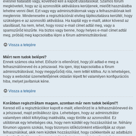
évesnél fiatalabb vagy, követned kell a kapott utasításokat. Számos fórum
megköveteli, hogy az új azonosítók aktiválásra kerüljenek, mielőtt használatba
lehetne venni őket. Ezt vagy egy adminisztrátornak vagy a felhasználónak kell
megtennie. Mindenesetre a regisztrációnál elvileg tájékoztatásra kerültél, hogy
szükséges-e az azonosító aktiválása. Ha kaptál egy e-mailt, akkor kövesd az
utasításait, ha nem, lehet, hogy rossz e-mail címet adtál meg, vagy a
spamszűrőd kiszűrte. Ha biztos vagy benne, hogy helyes e-mail címet adtál
meg, próbálj meg kapcsolatba lépni a fórum adminisztrátorával.
Vissza a tetejére
Miért nem tudok belépni?
Ennek számos oka lehet. Először is ellenőrizd, hogy jól adtad-e meg a
felhasználóneved és a jelszavad. Ha igen, lépj kapcsolatba a fórum
adminisztrátorával, hogy meggyőződj róla, nem lettél kitiltva. Az is lehetséges,
hogy a weboldal üzemeltetőjének oldalán lépett fel valamilyen konfigurációs
hiba, melyet javítaniuk kéne.
Vissza a tetejére
Korábban regisztráltam magam, azonban már nem tudok belépni?!
Keresd elő a regisztrációkor kapott e-mailt, ellenőrizd le a felhasználóneved és
a jelszavad, majd próbálkozz újra. Lehetséges, hogy az adminisztrátor
valamilyen okból kifolyólag inaktiválta, vagy törölte az azonosítód. Ez
utóbbinak egy lehetséges oka, hogy nem küldtél egy hozzászólást se. Néhány
fórumon ugyanis szokás, hogy bizonyos időközönként eltávolítják az olyan
felhasználókat, akik nem küldtek hozzászólást, hogy csökkentsék az adatbázis