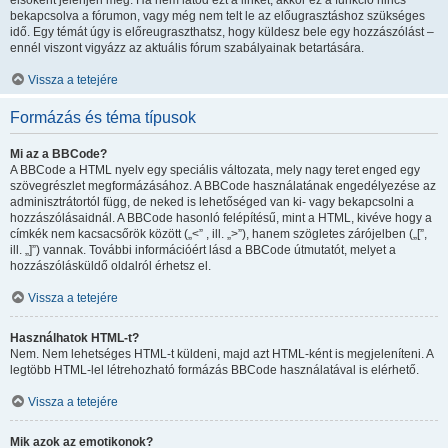
elsőként jelenjen meg. Ha nem látod ezt a linket, akkor ez a funkció nincs
bekapcsolva a fórumon, vagy még nem telt le az előugrasztáshoz szükséges
idő. Egy témát úgy is előreugraszthatsz, hogy küldesz bele egy hozzászólást –
ennél viszont vigyázz az aktuális fórum szabályainak betartására.
Vissza a tetejére
Formázás és téma típusok
Mi az a BBCode?
A BBCode a HTML nyelv egy speciális változata, mely nagy teret enged egy
szövegrészlet megformázásához. A BBCode használatának engedélyezése az
adminisztrátortól függ, de neked is lehetőséged van ki- vagy bekapcsolni a
hozzászólásaidnál. A BBCode hasonló felépítésű, mint a HTML, kivéve hogy a
címkék nem kacsacsőrök között („<” , ill. „>”), hanem szögletes zárójelben („[”,
ill. „]”) vannak. További információért lásd a BBCode útmutatót, melyet a
hozzászólásküldő oldalról érhetsz el.
Vissza a tetejére
Használhatok HTML-t?
Nem. Nem lehetséges HTML-t küldeni, majd azt HTML-ként is megjeleníteni. A
legtöbb HTML-lel létrehozható formázás BBCode használatával is elérhető.
Vissza a tetejére
Mik azok az emotikonok?