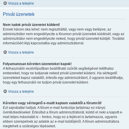
Vissza a tetejére
Privát üzenetek
Nem tudok privát üzenetet küldeni!
Ennek három oka lehet: nem regisztráltál, vagy nem vagy belépve; az
adminisztrátor nem engedélyezte a fórumon privát üzenetek küldését; vagy az
adminisztrátor nem engedélyezte neked, hogy privát üzenetet küldjél. További
információért lépj kapcsolatba egy adminisztrátorral.
Vissza a tetejére
Folyamatosan kéretlen üzeneteket kapok!
A felhasználói vezérlőpultban beállítható szűrők segítségével letilthatsz
embereket, hogy ne tudjanak neked privát üzenetet küldeni. Ha sértegető
üzeneteket kapsz valakitől, értesíts egy adminisztrátort, ő ugyanis beállíthatja,
hogy egy felhasználó ne tudjon privát üzenetet küldeni.
Vissza a tetejére
Kéretlen vagy sértegető e-mailt kaptam valakitől a fórumról!
Ezt sajnálattal halljuk. A fórum e-mail funkciója tartalmaz ez irányú
óvintézkedéseket. Értesítsd a fórum adminisztrátorát, küldd el neki a kapott e-
mail teljes másolatát is – fontos, hogy ez a fejlécet is tartalmazza, ugyanis
ebben szerepelnek az adatok az e-mail küldőjéről. A fórum adminisztrátora
megteheti a szükséges lépéseket.