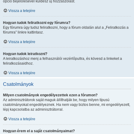
opció bejelölésével küldesz új hozzászólást.
Vissza a tetejére
Hogyan tudok feliratkozni egy fórumra?
Egy fórumra úgy tudsz feliratkozni, hogy a fórum oldalán alul a „Feliratkozás a
fórumra” linkre kattintasz.
Vissza a tetejére
Hogyan tudok leiratkozni?
A leiratkozáshoz menj a felhasználói vezérlőpultra, és kövesd a linkeket a
feliratkozásaidhoz.
Vissza a tetejére
Csatolmányok
Milyen csatolmányok engedélyezettek ezen a fórumon?
Az adminisztrátorok saját maguk állíthatják be, hogy milyen típusú
csatolmányokat engedélyeznek. Ha nem vagy biztos benne, mi engedélyezett,
lépj kapcsolatba az adminisztrátorral.
Vissza a tetejére
Hogyan érem el a saját csatolmányaimat?