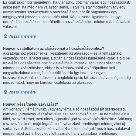
Ez csak akkor fog megjelenni, ha utánad küldött már valaki egy hozzászólást,
akkor nem, ha még nem válaszolt senki, illetve ha egy moderátor vagy egy
adminisztrátor szerkesztette a hozzászólásod, bár ők hagyhatnak egy
megjegyzést jelezve a szerkesztés okát. Kérjük, vedd figyelembe, hogy a
normál felhasználók nem törölhetik a hozzászólásukat, miután már másvalaki
válaszolt.
Vissza a tetejére
Hogyan csatolhatom az aláírásomat a hozzászólásomhoz?
A csatoláshoz először el kell készítened az aláírásod – ezt a felhasználói
vezérlőpultban teheted meg. Ezután a hozzászólás küldésénél csak jelöld be
az
Aláírás hozzáadása
opciót. Az aláírás automatikusan is hozzáadható
minden hozzászóláshoz, ehhez is a felhasználói vezérlőpultban kell
megváltoztatnod a megfelelő beállítást. Ha így teszel, az egyes
hozzászólásoknál a küldéskor a megfelelő opció kikapcsolásával még mindig
megadhatod, hogy ne kerüljön csatolásra az aláírásod.
Vissza a tetejére
Hogyan készíthetek szavazást?
Amikor egy új témát nyitsz, vagy egy téma első hozzászólását szerkeszted,
kattints a „Szavazás készítése” fülre az üzenet mező alatt. Ha nem látod ezt a
fület, az azért lehet, mert nincs jogosultságod szavazás készítéséhez. Add meg
a szavazás címét, majd legalább két választási lehetőséget mindegyiket új
sorba írva. A „Felhasználónként válaszható lehetőségek” mező használatával
megadhatod azt is, hogy egy felhasználó hány választási lehetőségre