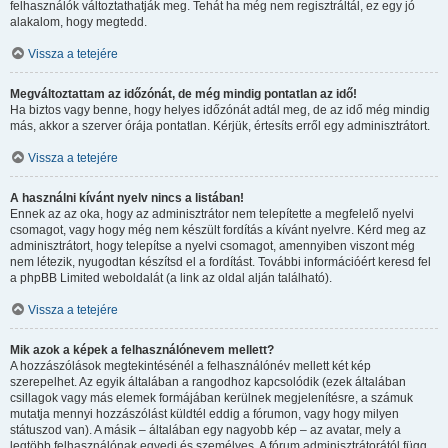
felhasználók változtathatják meg. Tehát ha még nem regisztráltál, ez egy jó
alakalom, hogy megtedd.
Vissza a tetejére
Megváltoztattam az időzónát, de még mindig pontatlan az idő!
Ha biztos vagy benne, hogy helyes időzónát adtál meg, de az idő még mindig
más, akkor a szerver órája pontatlan. Kérjük, értesíts erről egy adminisztrátort.
Vissza a tetejére
A használni kívánt nyelv nincs a listában!
Ennek az az oka, hogy az adminisztrátor nem telepítette a megfelelő nyelvi
csomagot, vagy hogy még nem készült fordítás a kívánt nyelvre. Kérd meg az
adminisztrátort, hogy telepítse a nyelvi csomagot, amennyiben viszont még
nem létezik, nyugodtan készítsd el a fordítást. További információért keresd fel
a phpBB Limited weboldalát (a link az oldal alján található).
Vissza a tetejére
Mik azok a képek a felhasználónevem mellett?
A hozzászólások megtekintésénél a felhasználónév mellett két kép
szerepelhet. Az egyik általában a rangodhoz kapcsolódik (ezek általában
csillagok vagy más elemek formájában kerülnek megjelenítésre, a számuk
mutatja mennyi hozzászólást küldtél eddig a fórumon, vagy hogy milyen
státuszod van). A másik – általában egy nagyobb kép – az avatar, mely a
legtöbb felhasználónak egyedi és személyes. A fórum adminisztrátorától függ,