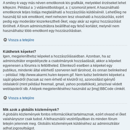
A smiley-k vagy más néven emotikonok kis grafikák, melyekkel érzéseket lehet
kifejezni. Például a :) vidámot/boldogot, a :( szomorút jelent. A használható
emotikonok teljes listája megtalálható a hozzászólás küldésénél. Lehetőleg ne
használj túl sok emotikont, mert nehezen lesz olvasható a hozzászólás, ezért
pedig egy moderátor kiszerkesztheti őket, vagy akár az egész hozzászólást
törölheti. A fórum adminisztrátora beállíthat egy felső korlátot, melynél nem
használhatsz több emotikont egy hozzászólásban.
Vissza a tetejére
Küldhetek képeket?
Igen, megjeleníthetsz képeket a hozzászólásaidban. Azonban, ha az
adminisztrátor engedélyezte a csatolmányok hozzáadását, akkor a képeket
egyenesen a fórumra is feltöltheted. Ellenkező esetben a képeket egy
publikus, mindenki által elérhető szerveren kell tárolnod, és onnan belinkelned
– például: http://www.akarmi.hu/en-kepem.gif. Nem tudsz belinkelni képeket a
saját gépedről (hacsak az nem érhető el kívülről is), azonosítást igénylő
oldalakról (mint például freemail, gmail, yahoo postafiókok), jelszóval védett
weblapokról stb. A képek megjelenítéséhez használd az [img] BBCode címkét.
Vissza a tetejére
Mik azok a globális közlemények?
A globális közlemények fontos információkat tartalmaznak, ezért olvasd el őket
valahányszor csak tudod. A felhasználói vezérlőpultban és minden fórum
tetején jelennek meg. Globális közlemények küldéséhez az adminisztrátor
adhat jogosultságot.