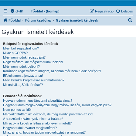
GyIK
Főoldal - (honlap)
Regisztráció
Belépés
K
Főoldal
Fórum kezdőlap
Gyakran ismételt kérdések
e
Gyakran ismételt kérdések
r
e
Belépési és regisztrációs kérdések
Miért kell regisztrálnom?
s
Mi az a COPPA?
é
Miért nem tudok regisztrálni?
Regisztráltam, de mégsem tudok belépni
s
Miért nem tudok belépni?
Korábban regisztráltam magam, azonban már nem tudok belépni?!
Elfelejtettem a jelszavamat!
Miért kerülök kiléptetésre automatikusan?
Mit csinál a „Sütik törlése”?
Felhasználói beállítások
Hogyan tudom megváltoztatni a beállításaimat?
Hogyan tudom megakadályozni, hogy mások lássák, mikor vagyok jelen?
Nem pontos az idő!
Megváltoztattam az időzónát, de még mindig pontatlan az idő!
A használni kívánt nyelv nincs a listában!
Mik azok a képek a felhasználónevem mellett?
Hogyan tudok avatart megjeleníteni?
Mi az a rang, hogyan tudom megváltoztatni a rangomat?