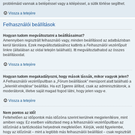
problémáid vannak a belépéssel vagy a kilépéssel, a sütik törlése segíthet.
Vissza a tetejére
Felhasználói beállítások
Hogyan tudom megváltoztatni a beállításaimat?
Amennyiben regisztrált felhasználó vagy, minden beállításod az adatbázisban
kerül tárolásra. Ezek megváltoztatásához kattints a
Felhasználói vezérlőpult
linkre (általában az oldal tetején található). Itt megváltoztathatod az összes
beállításodat.
Vissza a tetejére
Hogyan tudom megakadályozni, hogy mások lássák, mikor vagyok jelen?
A Felhasználói vezérlőpultban a „Fórum beállítások” menüpont alatt található a
„Jelenlét elrejtése” beállítás. Ha ezt
Igen
re állítod, csak az adminisztrátorok, a
moderátorok, illetve saját magad fogod látni, hogy jelen vagy-e.
Vissza a tetejére
Nem pontos az idő!
Feltehetően az időpontok más időzóna szerint kerülnek megjelenítésre, mint
amiben vagy. Ez esetben változtasd meg a felhasználói vezérlőpultban az
időzónád a tartózkodási helyednek megfelelően. Kérjük, vedd figyelembe,
hogy az időzónát – mint a legtöbb más felhasználói beállítást – csak regisztrált