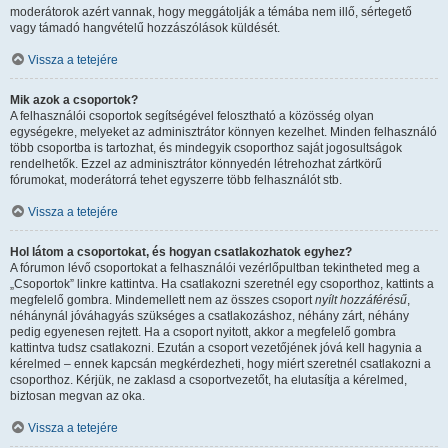
moderátorok azért vannak, hogy meggátolják a témába nem illő, sértegető
vagy támadó hangvételű hozzászólások küldését.
Vissza a tetejére
Mik azok a csoportok?
A felhasználói csoportok segítségével felosztható a közösség olyan
egységekre, melyeket az adminisztrátor könnyen kezelhet. Minden felhasználó
több csoportba is tartozhat, és mindegyik csoporthoz saját jogosultságok
rendelhetők. Ezzel az adminisztrátor könnyedén létrehozhat zártkörű
fórumokat, moderátorrá tehet egyszerre több felhasználót stb.
Vissza a tetejére
Hol látom a csoportokat, és hogyan csatlakozhatok egyhez?
A fórumon lévő csoportokat a felhasználói vezérlőpultban tekintheted meg a
„Csoportok” linkre kattintva. Ha csatlakozni szeretnél egy csoporthoz, kattints a
megfelelő gombra. Mindemellett nem az összes csoport
nyílt hozzáférésű
,
néhánynál jóváhagyás szükséges a csatlakozáshoz, néhány zárt, néhány
pedig egyenesen rejtett. Ha a csoport nyitott, akkor a megfelelő gombra
kattintva tudsz csatlakozni. Ezután a csoport vezetőjének jóvá kell hagynia a
kérelmed – ennek kapcsán megkérdezheti, hogy miért szeretnél csatlakozni a
csoporthoz. Kérjük, ne zaklasd a csoportvezetőt, ha elutasítja a kérelmed,
biztosan megvan az oka.
Vissza a tetejére