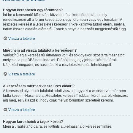
Hogyan kereshetek egy fórumban?
Írd be a keresendő kifejezést közvetlenül a keresődobozba, mely
rendelkezésre áll a fórum kezdőlapon, egy fórumban vagy egy témában. A
részletes keresést a „Részletes keresés” linkre kattintva tudod elérni, mely a
fórum összes oldalán elérhető. Ennek a helye a használt megjelenéstől függ.
Vissza a tetejére
Miért nem ad vissza találatot a keresésem?
Valószínűleg a keresés túl általános volt, és sok gyakori szót tartalmazhatott,
melyeket a phpBB3 nem indexel. Próbálj meg egy jobban körülhatárolt
kifejezést megadni, és használd ki a részletes keresés lehetőségeit.
Vissza a tetejére
A keresésem miért ad vissza üres oldalt!?
A keresésed olyan sok találatot adott vissza, hogy azt a webszerver már nem
tudta kezelni. Használd a „Részletes keresést”, jobban körülhatárolt kifejezést
adj meg, és válaszd ki, hogy csak melyik fórumban szeretnél keresni.
Vissza a tetejére
Hogyan kereshetek a tagok között?
Menj a „Taglista” oldalra, és kattints a „Felhasználó keresése” linkre.