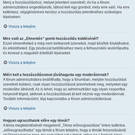
Menj a hozzászóláshoz, melyet jelenteni szeretnél, és ha a fórum
adminisztrátora engedélyezte, látnod kell egy gombot, mely erre való. Ha erre
kattintasz, végigkísérésre kerülsz a hozzászólás jelentéséhez szükséges
lépéseken.
Vissza a tetejére
Mire való az „Elmentés” gomb hozzászólás küldésénél?
Ezzel elmentheted a még nem befejezett üzeneted, majd később folytathatod,
és elküldheted. Egy piszkozat betöltéséhez menj a felhasználói vezérlőpultra
és kövesd a maguktól értetődő lépéseket.
Vissza a tetejére
Miért kell a hozzászólásomat jóváhagynia egy moderátornak?
A fórum adminisztrátora beállíthatta, hogy a fórumban, melybe hozzászólást
szeretnél küldeni, csak olyan hozzászólások jelenhetnek meg, melyeket egy
moderátor átnézett. Az is lehet, hogy az adminisztrátor egy olyan csoportba
helyezett téged, akiknek a hozzászólásait át kell néznie egy moderátornak.
További információért, lépj kapcsolatba a fórum adminisztrátorával.
Vissza a tetejére
Hogyan ugraszthatok előre egy témát?
A téma megtekintésénél megjelenő „Téma előreugrasztása” linkre kattintva
„előreugraszthatsz” egy témát a fórum tetejére, hogy a témák felsorolásánál