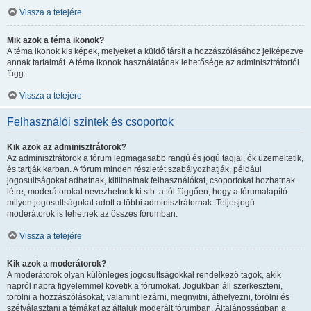
Vissza a tetejére
Mik azok a téma ikonok?
A téma ikonok kis képek, melyeket a küldő társít a hozzászólásához jelképezve
annak tartalmát. A téma ikonok használatának lehetősége az adminisztrátortól
függ.
Vissza a tetejére
Felhasználói szintek és csoportok
Kik azok az adminisztrátorok?
Az adminisztrátorok a fórum legmagasabb rangú és jogú tagjai, ők üzemeltetik,
és tartják karban. A fórum minden részletét szabályozhatják, például
jogosultságokat adhatnak, kitilthatnak felhasználókat, csoportokat hozhatnak
létre, moderátorokat nevezhetnek ki stb. attól függően, hogy a fórumalapító
milyen jogosultságokat adott a többi adminisztrátornak. Teljesjogú
moderátorok is lehetnek az összes fórumban.
Vissza a tetejére
Kik azok a moderátorok?
A moderátorok olyan különleges jogosultságokkal rendelkező tagok, akik
napról napra figyelemmel követik a fórumokat. Jogukban áll szerkeszteni,
törölni a hozzászólásokat, valamint lezárni, megnyitni, áthelyezni, törölni és
szétválasztani a témákat az általuk moderált fórumban. Általánosságban a