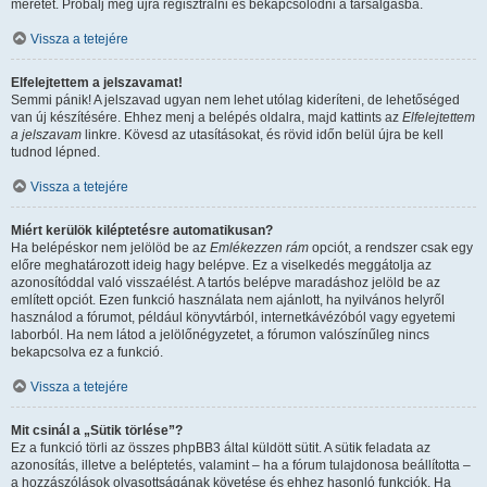
méretét. Próbálj meg újra regisztrálni és bekapcsolódni a társalgásba.
Vissza a tetejére
Elfelejtettem a jelszavamat!
Semmi pánik! A jelszavad ugyan nem lehet utólag kideríteni, de lehetőséged
van új készítésére. Ehhez menj a belépés oldalra, majd kattints az
Elfelejtettem
a jelszavam
linkre. Kövesd az utasításokat, és rövid időn belül újra be kell
tudnod lépned.
Vissza a tetejére
Miért kerülök kiléptetésre automatikusan?
Ha belépéskor nem jelölöd be az
Emlékezzen rám
opciót, a rendszer csak egy
előre meghatározott ideig hagy belépve. Ez a viselkedés meggátolja az
azonosítóddal való visszaélést. A tartós belépve maradáshoz jelöld be az
említett opciót. Ezen funkció használata nem ajánlott, ha nyilvános helyről
használod a fórumot, például könyvtárból, internetkávézóból vagy egyetemi
laborból. Ha nem látod a jelölőnégyzetet, a fórumon valószínűleg nincs
bekapcsolva ez a funkció.
Vissza a tetejére
Mit csinál a „Sütik törlése”?
Ez a funkció törli az összes phpBB3 által küldött sütit. A sütik feladata az
azonosítás, illetve a beléptetés, valamint – ha a fórum tulajdonosa beállította –
a hozzászólások olvasottságának követése és ehhez hasonló funkciók. Ha