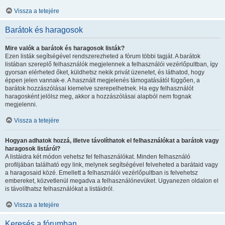
Vissza a tetejére
Barátok és haragosok
Mire valók a barátok és haragosok listák?
Ezen listák segítségével rendszerezheted a fórum többi tagját. A barátok
listában szereplő felhasználók megjelennek a felhasználói vezérlőpultban, így
gyorsan elérheted őket, küldhetsz nekik privát üzenetet, és láthatod, hogy
éppen jelen vannak-e. A használt megjelenés támogatásától függően, a
barátok hozzászólásai kiemelve szerepelhetnek. Ha egy felhasználót
haragosként jelölsz meg, akkor a hozzászólásai alapból nem fognak
megjelenni.
Vissza a tetejére
Hogyan adhatok hozzá, illetve távolíthatok el felhasználókat a barátok vagy
haragosok listáról?
A listáidra két módon vehetsz fel felhasználókat. Minden felhasználó
profiljában található egy link, melynek segítségével felveheted a barátaid vagy
a haragosaid közé. Emellett a felhasználói vezérlőpultban is felvehetsz
embereket, közvetlenül megadva a felhasználónevüket. Ugyanezen oldalon el
is távolíthatsz felhasználókat a listáidról.
Vissza a tetejére
Keresés a fórumban