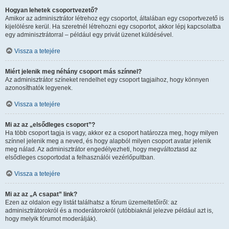
Hogyan lehetek csoportvezető?
Amikor az adminisztrátor létrehoz egy csoportot, általában egy csoportvezető is
kijelölésre kerül. Ha szeretnél létrehozni egy csoportot, akkor lépj kapcsolatba
egy adminisztrátorral – például egy privát üzenet küldésével.
Vissza a tetejére
Miért jelenik meg néhány csoport más színnel?
Az adminisztrátor színeket rendelhet egy csoport tagjaihoz, hogy könnyen
azonosíthatók legyenek.
Vissza a tetejére
Mi az az „elsődleges csoport”?
Ha több csoport tagja is vagy, akkor ez a csoport határozza meg, hogy milyen
színnel jelenik meg a neved, és hogy alapból milyen csoport avatar jelenik
meg nálad. Az adminisztrátor engedélyezheti, hogy megváltoztasd az
elsődleges csoportodat a felhasználói vezérlőpultban.
Vissza a tetejére
Mi az az „A csapat” link?
Ezen az oldalon egy listát találhatsz a fórum üzemeltetőiről: az
adminisztrátorokról és a moderátorokról (utóbbiaknál jelezve például azt is,
hogy melyik fórumot moderálják).