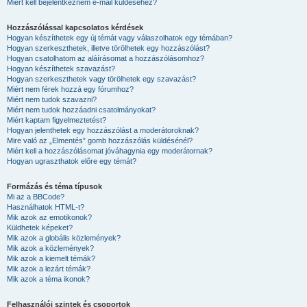
Miért kell bejelentkeznem e-mail küldéséhez?
Hozzászólással kapcsolatos kérdések
Hogyan készíthetek egy új témát vagy válaszolhatok egy témában?
Hogyan szerkeszthetek, illetve törölhetek egy hozzászólást?
Hogyan csatolhatom az aláírásomat a hozzászólásomhoz?
Hogyan készíthetek szavazást?
Hogyan szerkeszthetek vagy törölhetek egy szavazást?
Miért nem férek hozzá egy fórumhoz?
Miért nem tudok szavazni?
Miért nem tudok hozzáadni csatolmányokat?
Miért kaptam figyelmeztetést?
Hogyan jelenthetek egy hozzászólást a moderátoroknak?
Mire való az „Elmentés” gomb hozzászólás küldésénél?
Miért kell a hozzászólásomat jóváhagynia egy moderátornak?
Hogyan ugraszthatok előre egy témát?
Formázás és téma típusok
Mi az a BBCode?
Használhatok HTML-t?
Mik azok az emotikonok?
Küldhetek képeket?
Mik azok a globális közlemények?
Mik azok a közlemények?
Mik azok a kiemelt témák?
Mik azok a lezárt témák?
Mik azok a téma ikonok?
Felhasználói szintek és csoportok