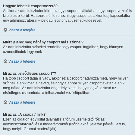
Hogyan lehetek csoportvezető?
Amikor az adminisztrátor létrehoz egy csoportot, általában egy csoportvezető is
kijelölésre kerül. Ha szeretnél létrehozni egy csoportot, akkor lépj kapcsolatba
egy adminisztrátorral – például egy privát üzenet küldésével.
Vissza a tetejére
Miért jelenik meg néhány csoport más színnel?
Az adminisztrátor színeket rendelhet egy csoport tagjaihoz, hogy könnyen
azonosíthatók legyenek.
Vissza a tetejére
Mi az az „elsődleges csoport”?
Ha több csoport tagja is vagy, akkor ez a csoport határozza meg, hogy milyen
színnel jelenik meg a neved, és hogy alapból milyen csoport avatar jelenik
meg nálad. Az adminisztrátor engedélyezheti, hogy megváltoztasd az
elsődleges csoportodat a felhasználói vezérlőpultban.
Vissza a tetejére
Mi az az „A csapat” link?
Ezen az oldalon egy listát találhatsz a fórum üzemeltetőiről: az
adminisztrátorokról és a moderátorokról (utóbbiaknál jelezve például azt is,
hogy melyik fórumot moderálják).