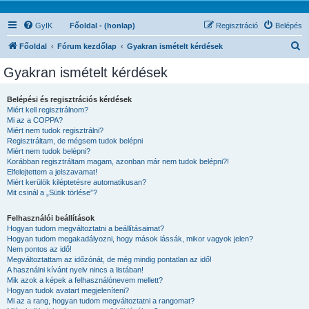
GyIK
Főoldal - (honlap)
Regisztráció
Belépés
K
Főoldal
Fórum kezdőlap
Gyakran ismételt kérdések
e
Gyakran ismételt kérdések
r
e
Belépési és regisztrációs kérdések
Miért kell regisztrálnom?
s
Mi az a COPPA?
é
Miért nem tudok regisztrálni?
Regisztráltam, de mégsem tudok belépni
s
Miért nem tudok belépni?
Korábban regisztráltam magam, azonban már nem tudok belépni?!
Elfelejtettem a jelszavamat!
Miért kerülök kiléptetésre automatikusan?
Mit csinál a „Sütik törlése”?
Felhasználói beállítások
Hogyan tudom megváltoztatni a beállításaimat?
Hogyan tudom megakadályozni, hogy mások lássák, mikor vagyok jelen?
Nem pontos az idő!
Megváltoztattam az időzónát, de még mindig pontatlan az idő!
A használni kívánt nyelv nincs a listában!
Mik azok a képek a felhasználónevem mellett?
Hogyan tudok avatart megjeleníteni?
Mi az a rang, hogyan tudom megváltoztatni a rangomat?