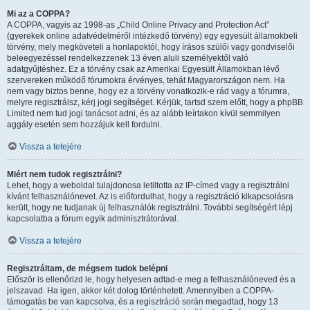
Mi az a COPPA?
A COPPA, vagyis az 1998-as „Child Online Privacy and Protection Act”
(gyerekek online adatvédelméről intézkedő törvény) egy egyesült államokbeli
törvény, mely megköveteli a honlapoktól, hogy írásos szülői vagy gondviselői
beleegyezéssel rendelkezzenek 13 éven aluli személyektől való
adatgyűjtéshez. Ez a törvény csak az Amerikai Egyesült Államokban lévő
szervereken működő fórumokra érvényes, tehát Magyarországon nem. Ha
nem vagy biztos benne, hogy ez a törvény vonatkozik-e rád vagy a fórumra,
melyre regisztrálsz, kérj jogi segítséget. Kérjük, tartsd szem előtt, hogy a phpBB
Limited nem tud jogi tanácsot adni, és az alább leírtakon kívül semmilyen
aggály esetén sem hozzájuk kell fordulni.
Vissza a tetejére
Miért nem tudok regisztrálni?
Lehet, hogy a weboldal tulajdonosa letiltotta az IP-címed vagy a regisztrálni
kívánt felhasználónevet. Az is előfordulhat, hogy a regisztráció kikapcsolásra
került, hogy ne tudjanak új felhasználók regisztrálni. További segítségért lépj
kapcsolatba a fórum egyik adminisztrátorával.
Vissza a tetejére
Regisztráltam, de mégsem tudok belépni
Először is ellenőrizd le, hogy helyesen adtad-e meg a felhasználóneved és a
jelszavad. Ha igen, akkor két dolog történhetett. Amennyiben a COPPA-
támogatás be van kapcsolva, és a regisztráció során megadtad, hogy 13