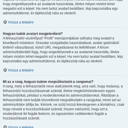
hogy engedélyezett-e az avatarok használata, illetve milyen módot lehet
megadni ezt a képet. Ha nem tudsz avatart beállítani, lépj kapcsolatba egy
adminisztrátorral, és tájékozódj nála az okokról.
Vissza a tetejére
Hogyan tudok avatart megjeleníteni?
A felhasználói vezérlőpult “Profil” menüpontjában adhatsz meg avatart a
következő módokon: Gravatar szolgáltatás használatával, avatar galériából
történő választással, külső URL megadásával és feltöltéssel. A fórum
adminisztrátorától függ, hogy engedélyezett-e az avatarok használta, illetve
milyen módon lehet megadni ezt a képet. Ha nem tudsz avatart beállítani, lépj
kapcsolatba egy adminisztrátorral, és tájékozódj nála az okokról.
Vissza a tetejére
Mi az a rang, hogyan tudom megváltoztatni a rangomat?
A rang, mely a felhasználók neve alatt jelenik meg, arra való, hogy mutassa, a
felhasználó hozzászólásainak számát, illetve megkülönböztessen egyes
felhasználókat, például a moderátorokat és adminisztrátorokat. Általában a
felhasználók nem tudják közvetlenül megváltoztatni a rangjukat, mivel azt az
adminisztrátor állítja be. Kérünk, ne szólj hozzá feleslegesen a témákhoz, csak
hogy növeld a hozzászólásaid számát, hiszen valószínű, hogy ezt a
moderátorok fel fogják fedezni, és egyszerűen csökkenteni fogják a
hozzászólásaid számát.
Vissza a tetejére