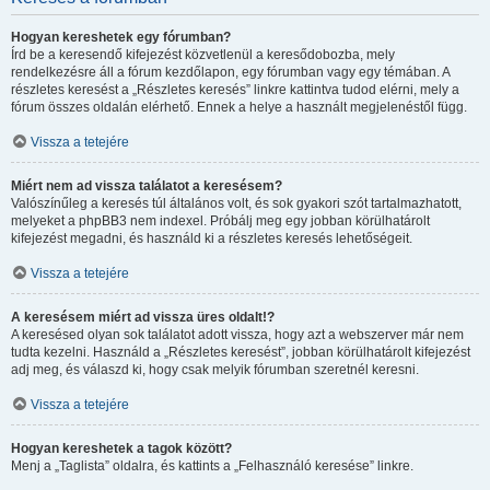
Hogyan kereshetek egy fórumban?
Írd be a keresendő kifejezést közvetlenül a keresődobozba, mely
rendelkezésre áll a fórum kezdőlapon, egy fórumban vagy egy témában. A
részletes keresést a „Részletes keresés” linkre kattintva tudod elérni, mely a
fórum összes oldalán elérhető. Ennek a helye a használt megjelenéstől függ.
Vissza a tetejére
Miért nem ad vissza találatot a keresésem?
Valószínűleg a keresés túl általános volt, és sok gyakori szót tartalmazhatott,
melyeket a phpBB3 nem indexel. Próbálj meg egy jobban körülhatárolt
kifejezést megadni, és használd ki a részletes keresés lehetőségeit.
Vissza a tetejére
A keresésem miért ad vissza üres oldalt!?
A keresésed olyan sok találatot adott vissza, hogy azt a webszerver már nem
tudta kezelni. Használd a „Részletes keresést”, jobban körülhatárolt kifejezést
adj meg, és válaszd ki, hogy csak melyik fórumban szeretnél keresni.
Vissza a tetejére
Hogyan kereshetek a tagok között?
Menj a „Taglista” oldalra, és kattints a „Felhasználó keresése” linkre.