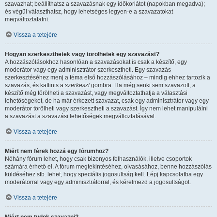
szavazhat; beállíthatsz a szavazásnak egy időkorlátot (napokban megadva);
és végül választhatsz, hogy lehetséges legyen-e a szavazatokat
megváltoztatatni.
Vissza a tetejére
Hogyan szerkeszthetek vagy törölhetek egy szavazást?
A hozzászólásokhoz hasonlóan a szavazásokat is csak a készítő, egy
moderátor vagy egy adminisztrátor szerkesztheti. Egy szavazás
szerkesztéséhez menj a téma első hozzászólásához – mindig ehhez tartozik a
szavazás, és kattints a
szerkeszt
gombra. Ha még senki sem szavazott, a
készítő még törölheti a szavazást, vagy megváltoztathatja a választási
lehetőségeket, de ha már érkezett szavazat, csak egy adminisztrátor vagy egy
moderátor törölheti vagy szerkesztheti a szavazást. Így nem lehet manipulálni
a szavazást a szavazási lehetőségek megváltoztatásával.
Vissza a tetejére
Miért nem férek hozzá egy fórumhoz?
Néhány fórum lehet, hogy csak bizonyos felhasználók, illetve csoportok
számára érhető el. A fórum megtekintéséhez, olvasásához, benne hozzászólás
küldéséhez stb. lehet, hogy speciális jogosultság kell. Lépj kapcsolatba egy
moderátorral vagy egy adminisztrátorral, és kérelmezd a jogosultságot.
Vissza a tetejére