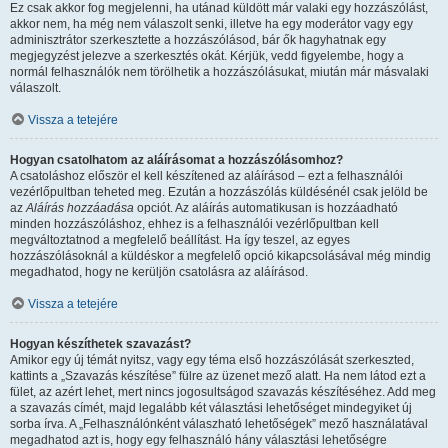
Ez csak akkor fog megjelenni, ha utánad küldött már valaki egy hozzászólást,
akkor nem, ha még nem válaszolt senki, illetve ha egy moderátor vagy egy
adminisztrátor szerkesztette a hozzászólásod, bár ők hagyhatnak egy
megjegyzést jelezve a szerkesztés okát. Kérjük, vedd figyelembe, hogy a
normál felhasználók nem törölhetik a hozzászólásukat, miután már másvalaki
válaszolt.
Vissza a tetejére
Hogyan csatolhatom az aláírásomat a hozzászólásomhoz?
A csatoláshoz először el kell készítened az aláírásod – ezt a felhasználói
vezérlőpultban teheted meg. Ezután a hozzászólás küldésénél csak jelöld be
az
Aláírás hozzáadása
opciót. Az aláírás automatikusan is hozzáadható
minden hozzászóláshoz, ehhez is a felhasználói vezérlőpultban kell
megváltoztatnod a megfelelő beállítást. Ha így teszel, az egyes
hozzászólásoknál a küldéskor a megfelelő opció kikapcsolásával még mindig
megadhatod, hogy ne kerüljön csatolásra az aláírásod.
Vissza a tetejére
Hogyan készíthetek szavazást?
Amikor egy új témát nyitsz, vagy egy téma első hozzászólását szerkeszted,
kattints a „Szavazás készítése” fülre az üzenet mező alatt. Ha nem látod ezt a
fület, az azért lehet, mert nincs jogosultságod szavazás készítéséhez. Add meg
a szavazás címét, majd legalább két választási lehetőséget mindegyiket új
sorba írva. A „Felhasználónként válaszható lehetőségek” mező használatával
megadhatod azt is, hogy egy felhasználó hány választási lehetőségre