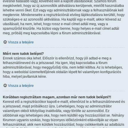
évesnél fiatalabb vagy, követned kell a kapott utasításokat. Számos fórum
megköveteli, hogy az új azonosítók aktiválásra kerüljenek, mielőtt használatba
lehetne venni őket. Ezt vagy egy adminisztrátornak vagy a felhasználónak kell
megtennie. Mindenesetre a regisztrációnál elvileg tájékoztatásra kerültél, hogy
szükséges-e az azonosító aktiválása. Ha kaptál egy e-mailt, akkor kövesd az
utasításait, ha nem, lehet, hogy rossz e-mail címet adtál meg, vagy a
spamszűrőd kiszűrte. Ha biztos vagy benne, hogy helyes e-mail címet adtál
meg, próbálj meg kapcsolatba lépni a fórum adminisztrátorával.
Vissza a tetejére
Miért nem tudok belépni?
Ennek számos oka lehet. Először is ellenőrizd, hogy jól adtad-e meg a
felhasználóneved és a jelszavad. Ha igen, lépj kapcsolatba a fórum
adminisztrátorával, hogy meggyőződj róla, nem lettél kitiltva. Az is lehetséges,
hogy a weboldal üzemeltetőjének oldalán lépett fel valamilyen konfigurációs
hiba, melyet javítaniuk kéne.
Vissza a tetejére
Korábban regisztráltam magam, azonban már nem tudok belépni?!
Keresd elő a regisztrációkor kapott e-mailt, ellenőrizd le a felhasználóneved és
a jelszavad, majd próbálkozz újra. Lehetséges, hogy az adminisztrátor
valamilyen okból kifolyólag inaktiválta, vagy törölte az azonosítód. Ez
utóbbinak egy lehetséges oka, hogy nem küldtél egy hozzászólást se. Néhány
fórumon ugyanis szokás, hogy bizonyos időközönként eltávolítják az olyan
felhasználókat, akik nem küldtek hozzászólást, hogy csökkentsék az adatbázis