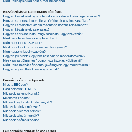
Miért kell bejelentkeznem e-mail küldéséhez?
Hozzászólással kapcsolatos kérdések
Hogyan készíthetek egy új témát vagy válaszolhatok egy témában?
Hogyan szerkeszthetek, illetve törölhetek egy hozzászólást?
Hogyan csatolhatom az aláírásomat a hozzászólásomhoz?
Hogyan készíthetek szavazást?
Hogyan szerkeszthetek vagy törölhetek egy szavazást?
Miért nem férek hozzá egy fórumhoz?
Miért nem tudok szavazni?
Miért nem tudok hozzáadni csatolmányokat?
Miért kaptam figyelmeztetést?
Hogyan jelenthetek egy hozzászólást a moderátoroknak?
Mire való az „Elmentés” gomb hozzászólás küldésénél?
Miért kell a hozzászólásomat jóváhagynia egy moderátornak?
Hogyan ugraszthatok előre egy témát?
Formázás és téma típusok
Mi az a BBCode?
Használhatok HTML-t?
Mik azok az emotikonok?
Küldhetek képeket?
Mik azok a globális közlemények?
Mik azok a közlemények?
Mik azok a kiemelt témák?
Mik azok a lezárt témák?
Mik azok a téma ikonok?
Felhasználói szintek és csoportok