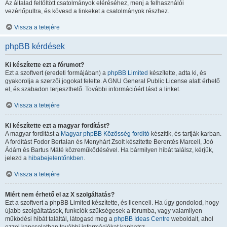
Az általad feltöltött csatolmányok eléréséhez, menj a felhasználói
vezérlőpultra, és kövesd a linkeket a csatolmányok részhez.
Vissza a tetejére
phpBB kérdések
Ki készítette ezt a fórumot?
Ezt a szoftvert (eredeti formájában) a
phpBB Limited
készítette, adta ki, és
gyakorolja a szerzői jogokat felette. A GNU General Public License alatt érhető
el, és szabadon terjeszthető. További információért lásd a linket.
Vissza a tetejére
Ki készítette ezt a magyar fordítást?
A magyar fordítást a
Magyar phpBB Közösség
fordító
készítik, és tartják karban.
A fordítást Fodor Bertalan és Menyhárt Zsolt készítette Berentés Marcell, Joó
Ádám és Bartus Máté közreműködésével. Ha bármilyen hibát találsz, kérjük,
jelezd a
hibabejelentőnkben
.
Vissza a tetejére
Miért nem érhető el az X szolgáltatás?
Ezt a szoftvert a phpBB Limited készítette, és licenceli. Ha úgy gondolod, hogy
újabb szolgáltatások, funkciók szükségesek a fórumba, vagy valamilyen
működési hibát találtál, látogasd meg a
phpBB Ideas Centre
weboldalt, ahol