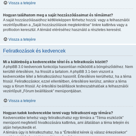
Vissza a tetejére
Hogyan találhatom meg a saját hozzászólásaimat és témáimat?
A saját hozzászólásaidhoz kétféleképpen férhetsz hozzá: vagy a felhasználói
vezérlőpultban a „Saját hozzászólások megtekintése” linkre kattintva vagy a
profilodon keresztül. A témáid eléréséhez használd a részletes keresést.
Vissza a tetejére
Feliratkozások és kedvencek
Mi a különbség a kedvencekbe tétel és a feliratkozás között?
A phpBB 3.0 kedvencek funkciója hasonlóan működött a böngésződéhez. Nem
kerültél értesítésre, ha frissült a tartalom. A phpBB 3.1-ben viszont a
kedvencekbe tétel a feliratkozáshoz hasonlít. Értesítésre kerülhetsz, ha a téma
frissül. Feliratkozáskor, ezzel ellentétben, értesítésre kerülsz, amikor a téma
vagy a fórum frissül. Az értesítési beállítások testreszabhatóak a felhasználói
vezérlőpult „Fórum beállítások” menüpontjában.
Vissza a tetejére
Hogyan tudok kedvencekbe tenni vagy feliratkozni egy témára?
Kedvencekbe tehetsz vagy feliratkozhatsz egy témára a “Téma eszközök”
menüpont megfelelő hivatkozására kattintva, ami általában a téma tetején és
alján helyezkedik el.
A témára úgy is feliratkozhatsz, ha a “Értesítést kérek új válasz érkezésekor”