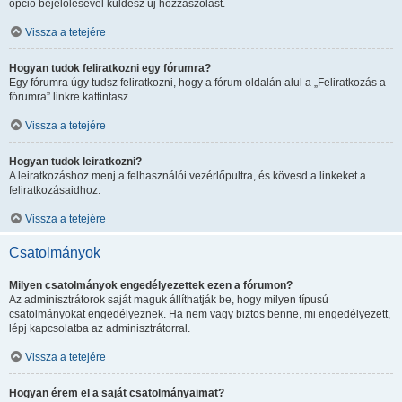
opció bejelölésével küldesz új hozzászólást.
Vissza a tetejére
Hogyan tudok feliratkozni egy fórumra?
Egy fórumra úgy tudsz feliratkozni, hogy a fórum oldalán alul a „Feliratkozás a
fórumra” linkre kattintasz.
Vissza a tetejére
Hogyan tudok leiratkozni?
A leiratkozáshoz menj a felhasználói vezérlőpultra, és kövesd a linkeket a
feliratkozásaidhoz.
Vissza a tetejére
Csatolmányok
Milyen csatolmányok engedélyezettek ezen a fórumon?
Az adminisztrátorok saját maguk állíthatják be, hogy milyen típusú
csatolmányokat engedélyeznek. Ha nem vagy biztos benne, mi engedélyezett,
lépj kapcsolatba az adminisztrátorral.
Vissza a tetejére
Hogyan érem el a saját csatolmányaimat?