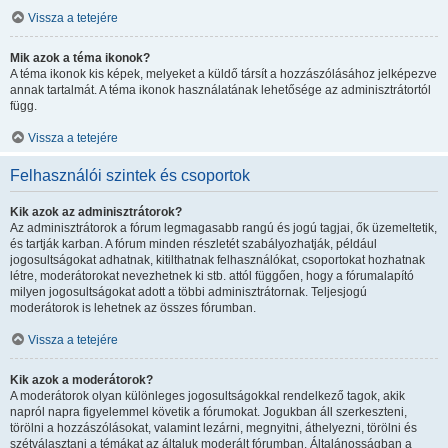
Vissza a tetejére
Mik azok a téma ikonok?
A téma ikonok kis képek, melyeket a küldő társít a hozzászólásához jelképezve
annak tartalmát. A téma ikonok használatának lehetősége az adminisztrátortól
függ.
Vissza a tetejére
Felhasználói szintek és csoportok
Kik azok az adminisztrátorok?
Az adminisztrátorok a fórum legmagasabb rangú és jogú tagjai, ők üzemeltetik,
és tartják karban. A fórum minden részletét szabályozhatják, például
jogosultságokat adhatnak, kitilthatnak felhasználókat, csoportokat hozhatnak
létre, moderátorokat nevezhetnek ki stb. attól függően, hogy a fórumalapító
milyen jogosultságokat adott a többi adminisztrátornak. Teljesjogú
moderátorok is lehetnek az összes fórumban.
Vissza a tetejére
Kik azok a moderátorok?
A moderátorok olyan különleges jogosultságokkal rendelkező tagok, akik
napról napra figyelemmel követik a fórumokat. Jogukban áll szerkeszteni,
törölni a hozzászólásokat, valamint lezárni, megnyitni, áthelyezni, törölni és
szétválasztani a témákat az általuk moderált fórumban. Általánosságban a