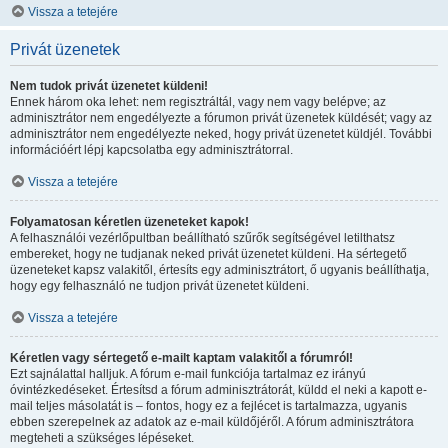
Vissza a tetejére
Privát üzenetek
Nem tudok privát üzenetet küldeni!
Ennek három oka lehet: nem regisztráltál, vagy nem vagy belépve; az
adminisztrátor nem engedélyezte a fórumon privát üzenetek küldését; vagy az
adminisztrátor nem engedélyezte neked, hogy privát üzenetet küldjél. További
információért lépj kapcsolatba egy adminisztrátorral.
Vissza a tetejére
Folyamatosan kéretlen üzeneteket kapok!
A felhasználói vezérlőpultban beállítható szűrők segítségével letilthatsz
embereket, hogy ne tudjanak neked privát üzenetet küldeni. Ha sértegető
üzeneteket kapsz valakitől, értesíts egy adminisztrátort, ő ugyanis beállíthatja,
hogy egy felhasználó ne tudjon privát üzenetet küldeni.
Vissza a tetejére
Kéretlen vagy sértegető e-mailt kaptam valakitől a fórumról!
Ezt sajnálattal halljuk. A fórum e-mail funkciója tartalmaz ez irányú
óvintézkedéseket. Értesítsd a fórum adminisztrátorát, küldd el neki a kapott e-
mail teljes másolatát is – fontos, hogy ez a fejlécet is tartalmazza, ugyanis
ebben szerepelnek az adatok az e-mail küldőjéről. A fórum adminisztrátora
megteheti a szükséges lépéseket.