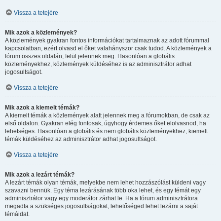
Vissza a tetejére
Mik azok a közlemények?
A közlemények gyakran fontos információkat tartalmaznak az adott fórummal
kapcsolatban, ezért olvasd el őket valahányszor csak tudod. A közlemények a
fórum összes oldalán, felül jelennek meg. Hasonlóan a globális
közleményekhez, közlemények küldéséhez is az adminisztrátor adhat
jogosultságot.
Vissza a tetejére
Mik azok a kiemelt témák?
A kiemelt témák a közlemények alatt jelennek meg a fórumokban, de csak az
első oldalon. Gyakran elég fontosak, úgyhogy érdemes őket elolvasnod, ha
lehetséges. Hasonlóan a globális és nem globális közleményekhez, kiemelt
témák küldéséhez az adminisztrátor adhat jogosultságot.
Vissza a tetejére
Mik azok a lezárt témák?
A lezárt témák olyan témák, melyekbe nem lehet hozzászólást küldeni vagy
szavazni bennük. Egy téma lezárásának több oka lehet, és egy témát egy
adminisztrátor vagy egy moderátor zárhat le. Ha a fórum adminisztrátora
megadta a szükséges jogosultságokat, lehetőséged lehet lezárni a saját
témáidat.