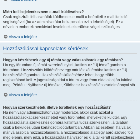
Miért kell bejelentkeznem e-mail küldéséhez?
Csak regisztrált felhasználók küldhetnek e-mailt a beépített e-mail funkció
segítségével (ha az adminisztrátor bekapcsolta ezt a lehetőséget). Ez a
névtelen emberek nemkívánt leveleinek elkerülése végett szükséges.
Vissza a tetejére
Hozzászólással kapcsolatos kérdések
Hogyan készíthetek egy új témát vagy válaszolhatok egy témában?
Ha egy fórumban új témát szeretnél nyitni, kattints az "Új téma" gombra a
fórumban. Hozzászólás küldéséhez egy már létező témába kattints az "Új
hozzászólás" gombra. Hozzászólás küldéséhez lehet, hogy előbb
regisztrálnod kell. A jogosultságaidat a fórum vagy téma oldalak alján találod
meg. Például: Nyithatsz új témákat, Küldhetsz hozzászólást csatolmánnyal stb.
Vissza a tetejére
Hogyan szerkeszthetek, illetve törölhetek egy hozzászólást?
Ha nem vagy adminisztrátor vagy moderátor, akkor csak azokat a
hozzászólásokat szerkesztheted vagy törölheted, melyeket te küldtél. Egy
hozzászólást a szerkesztés gombra kattintva tudsz szerkeszteni, általában
csak a beküldés utáni korlátozott időtartamban. Abban az esetben, ha valaki
már válaszolt a hozzászólásodra, a hozzászólásod alatt egy apró szöveg fog
megjelenni, mely jelzi, a hozzászólás hányszor és ki által került szerkesztésre.