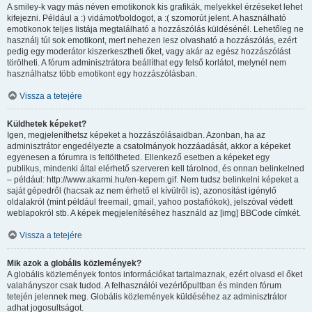
A smiley-k vagy más néven emotikonok kis grafikák, melyekkel érzéseket lehet
kifejezni. Például a :) vidámot/boldogot, a :( szomorút jelent. A használható
emotikonok teljes listája megtalálható a hozzászólás küldésénél. Lehetőleg ne
használj túl sok emotikont, mert nehezen lesz olvasható a hozzászólás, ezért
pedig egy moderátor kiszerkesztheti őket, vagy akár az egész hozzászólást
törölheti. A fórum adminisztrátora beállíthat egy felső korlátot, melynél nem
használhatsz több emotikont egy hozzászólásban.
Vissza a tetejére
Küldhetek képeket?
Igen, megjeleníthetsz képeket a hozzászólásaidban. Azonban, ha az
adminisztrátor engedélyezte a csatolmányok hozzáadását, akkor a képeket
egyenesen a fórumra is feltöltheted. Ellenkező esetben a képeket egy
publikus, mindenki által elérhető szerveren kell tárolnod, és onnan belinkelned
– például: http://www.akarmi.hu/en-kepem.gif. Nem tudsz belinkelni képeket a
saját gépedről (hacsak az nem érhető el kívülről is), azonosítást igénylő
oldalakról (mint például freemail, gmail, yahoo postafiókok), jelszóval védett
weblapokról stb. A képek megjelenítéséhez használd az [img] BBCode címkét.
Vissza a tetejére
Mik azok a globális közlemények?
A globális közlemények fontos információkat tartalmaznak, ezért olvasd el őket
valahányszor csak tudod. A felhasználói vezérlőpultban és minden fórum
tetején jelennek meg. Globális közlemények küldéséhez az adminisztrátor
adhat jogosultságot.