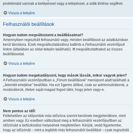
problémáid vannak a belépéssel vagy a kilépéssel, a sütik törlése segíthet.
Vissza a tetejére
Felhasználói beállítások
Hogyan tudom megváltoztatni a beállításaimat?
Amennyiben regisztrált felhasználó vagy, minden beállításod az adatbázisban
kerül tárolásra. Ezek megváltoztatásához kattints a
Felhasználói vezérlőpult
linkre (általában az oldal tetején található). Itt megváltoztathatod az összes
beállításodat.
Vissza a tetejére
Hogyan tudom megakadályozni, hogy mások lássák, mikor vagyok jelen?
A Felhasználói vezérlőpultban a „Fórum beállítások” menüpont alatt található a
„Jelenlét elrejtése” beállítás. Ha ezt
Igen
re állítod, csak az adminisztrátorok, a
moderátorok, illetve saját magad fogod látni, hogy jelen vagy-e.
Vissza a tetejére
Nem pontos az idő!
Feltehetően az időpontok más időzóna szerint kerülnek megjelenítésre, mint
amiben vagy. Ez esetben változtasd meg a felhasználói vezérlőpultban az
időzónád a tartózkodási helyednek megfelelően. Kérjük, vedd figyelembe,
hogy az időzónát – mint a legtöbb más felhasználói beállítást – csak regisztrált