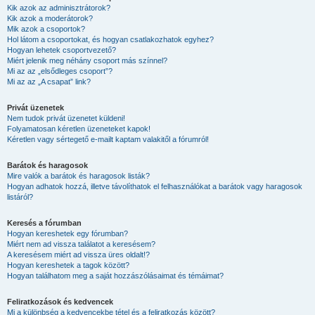
Kik azok az adminisztrátorok?
Kik azok a moderátorok?
Mik azok a csoportok?
Hol látom a csoportokat, és hogyan csatlakozhatok egyhez?
Hogyan lehetek csoportvezető?
Miért jelenik meg néhány csoport más színnel?
Mi az az „elsődleges csoport”?
Mi az az „A csapat” link?
Privát üzenetek
Nem tudok privát üzenetet küldeni!
Folyamatosan kéretlen üzeneteket kapok!
Kéretlen vagy sértegető e-mailt kaptam valakitől a fórumról!
Barátok és haragosok
Mire valók a barátok és haragosok listák?
Hogyan adhatok hozzá, illetve távolíthatok el felhasználókat a barátok vagy haragosok
listáról?
Keresés a fórumban
Hogyan kereshetek egy fórumban?
Miért nem ad vissza találatot a keresésem?
A keresésem miért ad vissza üres oldalt!?
Hogyan kereshetek a tagok között?
Hogyan találhatom meg a saját hozzászólásaimat és témáimat?
Feliratkozások és kedvencek
Mi a különbség a kedvencekbe tétel és a feliratkozás között?