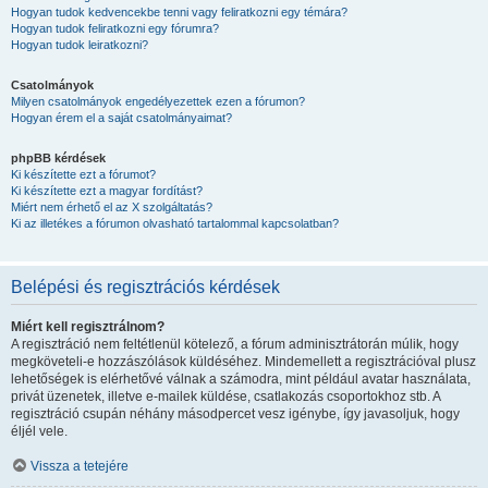
Hogyan tudok kedvencekbe tenni vagy feliratkozni egy témára?
Hogyan tudok feliratkozni egy fórumra?
Hogyan tudok leiratkozni?
Csatolmányok
Milyen csatolmányok engedélyezettek ezen a fórumon?
Hogyan érem el a saját csatolmányaimat?
phpBB kérdések
Ki készítette ezt a fórumot?
Ki készítette ezt a magyar fordítást?
Miért nem érhető el az X szolgáltatás?
Ki az illetékes a fórumon olvasható tartalommal kapcsolatban?
Belépési és regisztrációs kérdések
Miért kell regisztrálnom?
A regisztráció nem feltétlenül kötelező, a fórum adminisztrátorán múlik, hogy
megköveteli-e hozzászólások küldéséhez. Mindemellett a regisztrációval plusz
lehetőségek is elérhetővé válnak a számodra, mint például avatar használata,
privát üzenetek, illetve e-mailek küldése, csatlakozás csoportokhoz stb. A
regisztráció csupán néhány másodpercet vesz igénybe, így javasoljuk, hogy
éljél vele.
Vissza a tetejére