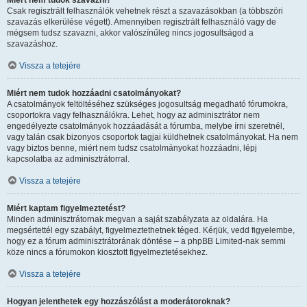
Miért nem tudok szavazni?
Csak regisztrált felhasználók vehetnek részt a szavazásokban (a többszöri
szavazás elkerülése végett). Amennyiben regisztrált felhasználó vagy de
mégsem tudsz szavazni, akkor valószínűleg nincs jogosultságod a
szavazáshoz.
Vissza a tetejére
Miért nem tudok hozzáadni csatolmányokat?
A csatolmányok feltöltéséhez szükséges jogosultság megadható fórumokra,
csoportokra vagy felhasználókra. Lehet, hogy az adminisztrátor nem
engedélyezte csatolmányok hozzáadását a fórumba, melybe írni szeretnél,
vagy talán csak bizonyos csoportok tagjai küldhetnek csatolmányokat. Ha nem
vagy biztos benne, miért nem tudsz csatolmányokat hozzáadni, lépj
kapcsolatba az adminisztrátorral.
Vissza a tetejére
Miért kaptam figyelmeztetést?
Minden adminisztrátornak megvan a saját szabályzata az oldalára. Ha
megsértettél egy szabályt, figyelmeztethetnek téged. Kérjük, vedd figyelembe,
hogy ez a fórum adminisztrátorának döntése – a phpBB Limited-nak semmi
köze nincs a fórumokon kiosztott figyelmeztetésekhez.
Vissza a tetejére
Hogyan jelenthetek egy hozzászólást a moderátoroknak?