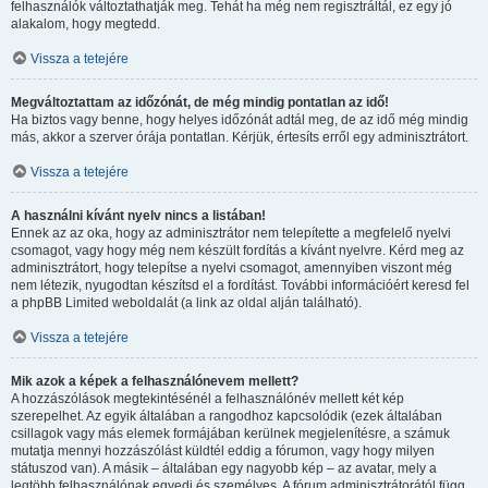
felhasználók változtathatják meg. Tehát ha még nem regisztráltál, ez egy jó
alakalom, hogy megtedd.
Vissza a tetejére
Megváltoztattam az időzónát, de még mindig pontatlan az idő!
Ha biztos vagy benne, hogy helyes időzónát adtál meg, de az idő még mindig
más, akkor a szerver órája pontatlan. Kérjük, értesíts erről egy adminisztrátort.
Vissza a tetejére
A használni kívánt nyelv nincs a listában!
Ennek az az oka, hogy az adminisztrátor nem telepítette a megfelelő nyelvi
csomagot, vagy hogy még nem készült fordítás a kívánt nyelvre. Kérd meg az
adminisztrátort, hogy telepítse a nyelvi csomagot, amennyiben viszont még
nem létezik, nyugodtan készítsd el a fordítást. További információért keresd fel
a phpBB Limited weboldalát (a link az oldal alján található).
Vissza a tetejére
Mik azok a képek a felhasználónevem mellett?
A hozzászólások megtekintésénél a felhasználónév mellett két kép
szerepelhet. Az egyik általában a rangodhoz kapcsolódik (ezek általában
csillagok vagy más elemek formájában kerülnek megjelenítésre, a számuk
mutatja mennyi hozzászólást küldtél eddig a fórumon, vagy hogy milyen
státuszod van). A másik – általában egy nagyobb kép – az avatar, mely a
legtöbb felhasználónak egyedi és személyes. A fórum adminisztrátorától függ,