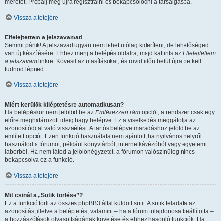
méretét. Próbálj meg újra regisztrálni és bekapcsolódni a társalgásba.
Vissza a tetejére
Elfelejtettem a jelszavamat!
Semmi pánik! A jelszavad ugyan nem lehet utólag kideríteni, de lehetőséged
van új készítésére. Ehhez menj a belépés oldalra, majd kattints az
Elfelejtettem
a jelszavam
linkre. Kövesd az utasításokat, és rövid időn belül újra be kell
tudnod lépned.
Vissza a tetejére
Miért kerülök kiléptetésre automatikusan?
Ha belépéskor nem jelölöd be az
Emlékezzen rám
opciót, a rendszer csak egy
előre meghatározott ideig hagy belépve. Ez a viselkedés meggátolja az
azonosítóddal való visszaélést. A tartós belépve maradáshoz jelöld be az
említett opciót. Ezen funkció használata nem ajánlott, ha nyilvános helyről
használod a fórumot, például könyvtárból, internetkávézóból vagy egyetemi
laborból. Ha nem látod a jelölőnégyzetet, a fórumon valószínűleg nincs
bekapcsolva ez a funkció.
Vissza a tetejére
Mit csinál a „Sütik törlése”?
Ez a funkció törli az összes phpBB3 által küldött sütit. A sütik feladata az
azonosítás, illetve a beléptetés, valamint – ha a fórum tulajdonosa beállította –
a hozzászólások olvasottságának követése és ehhez hasonló funkciók. Ha