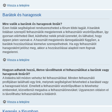
Vissza a tetejére
Barátok és haragosok
Mire valók a barátok és haragosok listák?
Ezen listák segítségével rendszerezheted a fórum többi tagját. A barátok
listában szereplő felhasználók megjelennek a felhasználói vezérlőpultban, így
gyorsan elérheted őket, küldhetsz nekik privát üzenetet, és láthatod, hogy
éppen jelen vannak-e. A használt megjelenés támogatásától függően, a
barátok hozzászólásai kiemelve szerepelhetnek. Ha egy felhasználót
haragosként jelölsz meg, akkor a hozzászólásai alapból nem fognak
megjelenni.
Vissza a tetejére
Hogyan adhatok hozzá, illetve távolíthatok el felhasználókat a barátok vagy
haragosok listáról?
A listáidra két módon vehetsz fel felhasználókat. Minden felhasználó
profiljában található egy link, melynek segítségével felveheted a barátaid vagy
a haragosaid közé. Emellett a felhasználói vezérlőpultban is felvehetsz
embereket, közvetlenül megadva a felhasználónevüket. Ugyanezen oldalon el
is távolíthatsz felhasználókat a listáidról.
Vissza a tetejére
Keresés a fórumban