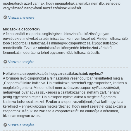
moderátorok azért vannak, hogy meggátolják a témába nem illő, sértegető
vagy támadó hangvételű hozzászólások küldését.
Vissza a tetejére
Mik azok a csoportok?
A felhasználói csoportok segítségével felosztható a közösség olyan
egységekre, melyeket az adminisztrátor könnyen kezelhet. Minden felhasználó
több csoportba is tartozhat, és mindegyik csoporthoz saját jogosultságok
rendelhetők. Ezzel az adminisztrátor könnyedén létrehozhat zártkörű
fórumokat, moderátorrá tehet egyszerre több felhasználót stb.
Vissza a tetejére
Hol látom a csoportokat, és hogyan csatlakozhatok egyhez?
A fórumon lévő csoportokat a felhasználói vezérlőpultban tekintheted meg a
„Csoportok” linkre kattintva. Ha csatlakozni szeretnél egy csoporthoz, kattints a
megfelelő gombra. Mindemellett nem az összes csoport
nyílt hozzáférésű
,
néhánynál jóváhagyás szükséges a csatlakozáshoz, néhány zárt, néhány
pedig egyenesen rejtett. Ha a csoport nyitott, akkor a megfelelő gombra
kattintva tudsz csatlakozni. Ezután a csoport vezetőjének jóvá kell hagynia a
kérelmed – ennek kapcsán megkérdezheti, hogy miért szeretnél csatlakozni a
csoporthoz. Kérjük, ne zaklasd a csoportvezetőt, ha elutasítja a kérelmed,
biztosan megvan az oka.
Vissza a tetejére