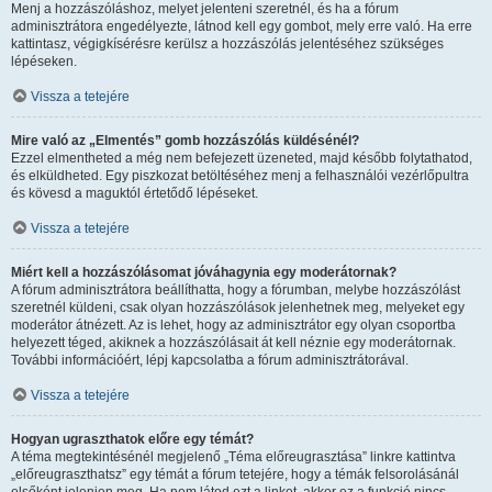
Menj a hozzászóláshoz, melyet jelenteni szeretnél, és ha a fórum
adminisztrátora engedélyezte, látnod kell egy gombot, mely erre való. Ha erre
kattintasz, végigkísérésre kerülsz a hozzászólás jelentéséhez szükséges
lépéseken.
Vissza a tetejére
Mire való az „Elmentés” gomb hozzászólás küldésénél?
Ezzel elmentheted a még nem befejezett üzeneted, majd később folytathatod,
és elküldheted. Egy piszkozat betöltéséhez menj a felhasználói vezérlőpultra
és kövesd a maguktól értetődő lépéseket.
Vissza a tetejére
Miért kell a hozzászólásomat jóváhagynia egy moderátornak?
A fórum adminisztrátora beállíthatta, hogy a fórumban, melybe hozzászólást
szeretnél küldeni, csak olyan hozzászólások jelenhetnek meg, melyeket egy
moderátor átnézett. Az is lehet, hogy az adminisztrátor egy olyan csoportba
helyezett téged, akiknek a hozzászólásait át kell néznie egy moderátornak.
További információért, lépj kapcsolatba a fórum adminisztrátorával.
Vissza a tetejére
Hogyan ugraszthatok előre egy témát?
A téma megtekintésénél megjelenő „Téma előreugrasztása” linkre kattintva
„előreugraszthatsz” egy témát a fórum tetejére, hogy a témák felsorolásánál