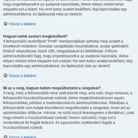
hogy engedélyezett-e az avatarok használata, illetve milyen módot lehet
megadni ezt a képet. Ha nem tudsz avatart beállítani, lépj kapcsolatba egy
adminisztrátorral, és tájékozódj nála az okokról.
Vissza a tetejére
Hogyan tudok avatart megjeleníteni?
A felhasználói vezérlőpult “Profil” menüpontjában adhatsz meg avatart a
következő módokon: Gravatar szolgáltatás használatával, avatar galériából
történő választással, külső URL megadásával és feltöltéssel. A fórum
adminisztrátorától függ, hogy engedélyezett-e az avatarok használta, illetve
milyen módon lehet megadni ezt a képet. Ha nem tudsz avatart beállítani, lépj
kapcsolatba egy adminisztrátorral, és tájékozódj nála az okokról.
Vissza a tetejére
Mi az a rang, hogyan tudom megváltoztatni a rangomat?
A rang, mely a felhasználók neve alatt jelenik meg, arra való, hogy mutassa, a
felhasználó hozzászólásainak számát, illetve megkülönböztessen egyes
felhasználókat, például a moderátorokat és adminisztrátorokat. Általában a
felhasználók nem tudják közvetlenül megváltoztatni a rangjukat, mivel azt az
adminisztrátor állítja be. Kérünk, ne szólj hozzá feleslegesen a témákhoz, csak
hogy növeld a hozzászólásaid számát, hiszen valószínű, hogy ezt a
moderátorok fel fogják fedezni, és egyszerűen csökkenteni fogják a
hozzászólásaid számát.
Vissza a tetejére