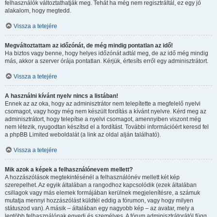
felhasználók változtathatják meg. Tehát ha még nem regisztráltál, ez egy jó
alakalom, hogy megtedd.
Vissza a tetejére
Megváltoztattam az időzónát, de még mindig pontatlan az idő!
Ha biztos vagy benne, hogy helyes időzónát adtál meg, de az idő még mindig
más, akkor a szerver órája pontatlan. Kérjük, értesíts erről egy adminisztrátort.
Vissza a tetejére
A használni kívánt nyelv nincs a listában!
Ennek az az oka, hogy az adminisztrátor nem telepítette a megfelelő nyelvi
csomagot, vagy hogy még nem készült fordítás a kívánt nyelvre. Kérd meg az
adminisztrátort, hogy telepítse a nyelvi csomagot, amennyiben viszont még
nem létezik, nyugodtan készítsd el a fordítást. További információért keresd fel
a phpBB Limited weboldalát (a link az oldal alján található).
Vissza a tetejére
Mik azok a képek a felhasználónevem mellett?
A hozzászólások megtekintésénél a felhasználónév mellett két kép
szerepelhet. Az egyik általában a rangodhoz kapcsolódik (ezek általában
csillagok vagy más elemek formájában kerülnek megjelenítésre, a számuk
mutatja mennyi hozzászólást küldtél eddig a fórumon, vagy hogy milyen
státuszod van). A másik – általában egy nagyobb kép – az avatar, mely a
legtöbb felhasználónak egyedi és személyes. A fórum adminisztrátorától függ,