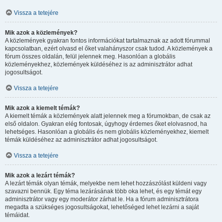
Vissza a tetejére
Mik azok a közlemények?
A közlemények gyakran fontos információkat tartalmaznak az adott fórummal
kapcsolatban, ezért olvasd el őket valahányszor csak tudod. A közlemények a
fórum összes oldalán, felül jelennek meg. Hasonlóan a globális
közleményekhez, közlemények küldéséhez is az adminisztrátor adhat
jogosultságot.
Vissza a tetejére
Mik azok a kiemelt témák?
A kiemelt témák a közlemények alatt jelennek meg a fórumokban, de csak az
első oldalon. Gyakran elég fontosak, úgyhogy érdemes őket elolvasnod, ha
lehetséges. Hasonlóan a globális és nem globális közleményekhez, kiemelt
témák küldéséhez az adminisztrátor adhat jogosultságot.
Vissza a tetejére
Mik azok a lezárt témák?
A lezárt témák olyan témák, melyekbe nem lehet hozzászólást küldeni vagy
szavazni bennük. Egy téma lezárásának több oka lehet, és egy témát egy
adminisztrátor vagy egy moderátor zárhat le. Ha a fórum adminisztrátora
megadta a szükséges jogosultságokat, lehetőséged lehet lezárni a saját
témáidat.