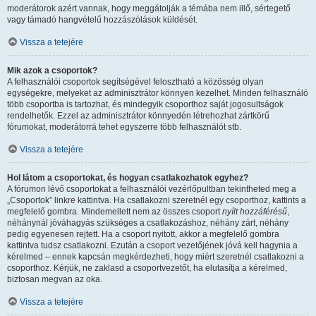
moderátorok azért vannak, hogy meggátolják a témába nem illő, sértegető
vagy támadó hangvételű hozzászólások küldését.
Vissza a tetejére
Mik azok a csoportok?
A felhasználói csoportok segítségével felosztható a közösség olyan
egységekre, melyeket az adminisztrátor könnyen kezelhet. Minden felhasználó
több csoportba is tartozhat, és mindegyik csoporthoz saját jogosultságok
rendelhetők. Ezzel az adminisztrátor könnyedén létrehozhat zártkörű
fórumokat, moderátorrá tehet egyszerre több felhasználót stb.
Vissza a tetejére
Hol látom a csoportokat, és hogyan csatlakozhatok egyhez?
A fórumon lévő csoportokat a felhasználói vezérlőpultban tekintheted meg a
„Csoportok” linkre kattintva. Ha csatlakozni szeretnél egy csoporthoz, kattints a
megfelelő gombra. Mindemellett nem az összes csoport
nyílt hozzáférésű
,
néhánynál jóváhagyás szükséges a csatlakozáshoz, néhány zárt, néhány
pedig egyenesen rejtett. Ha a csoport nyitott, akkor a megfelelő gombra
kattintva tudsz csatlakozni. Ezután a csoport vezetőjének jóvá kell hagynia a
kérelmed – ennek kapcsán megkérdezheti, hogy miért szeretnél csatlakozni a
csoporthoz. Kérjük, ne zaklasd a csoportvezetőt, ha elutasítja a kérelmed,
biztosan megvan az oka.
Vissza a tetejére