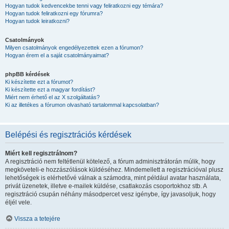
Hogyan tudok kedvencekbe tenni vagy feliratkozni egy témára?
Hogyan tudok feliratkozni egy fórumra?
Hogyan tudok leiratkozni?
Csatolmányok
Milyen csatolmányok engedélyezettek ezen a fórumon?
Hogyan érem el a saját csatolmányaimat?
phpBB kérdések
Ki készítette ezt a fórumot?
Ki készítette ezt a magyar fordítást?
Miért nem érhető el az X szolgáltatás?
Ki az illetékes a fórumon olvasható tartalommal kapcsolatban?
Belépési és regisztrációs kérdések
Miért kell regisztrálnom?
A regisztráció nem feltétlenül kötelező, a fórum adminisztrátorán múlik, hogy
megköveteli-e hozzászólások küldéséhez. Mindemellett a regisztrációval plusz
lehetőségek is elérhetővé válnak a számodra, mint például avatar használata,
privát üzenetek, illetve e-mailek küldése, csatlakozás csoportokhoz stb. A
regisztráció csupán néhány másodpercet vesz igénybe, így javasoljuk, hogy
éljél vele.
Vissza a tetejére