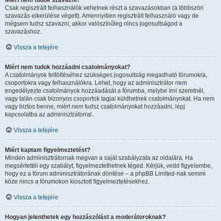
Miért nem tudok szavazni?
Csak regisztrált felhasználók vehetnek részt a szavazásokban (a többszöri
szavazás elkerülése végett). Amennyiben regisztrált felhasználó vagy de
mégsem tudsz szavazni, akkor valószínűleg nincs jogosultságod a
szavazáshoz.
Vissza a tetejére
Miért nem tudok hozzáadni csatolmányokat?
A csatolmányok feltöltéséhez szükséges jogosultság megadható fórumokra,
csoportokra vagy felhasználókra. Lehet, hogy az adminisztrátor nem
engedélyezte csatolmányok hozzáadását a fórumba, melybe írni szeretnél,
vagy talán csak bizonyos csoportok tagjai küldhetnek csatolmányokat. Ha nem
vagy biztos benne, miért nem tudsz csatolmányokat hozzáadni, lépj
kapcsolatba az adminisztrátorral.
Vissza a tetejére
Miért kaptam figyelmeztetést?
Minden adminisztrátornak megvan a saját szabályzata az oldalára. Ha
megsértettél egy szabályt, figyelmeztethetnek téged. Kérjük, vedd figyelembe,
hogy ez a fórum adminisztrátorának döntése – a phpBB Limited-nak semmi
köze nincs a fórumokon kiosztott figyelmeztetésekhez.
Vissza a tetejére
Hogyan jelenthetek egy hozzászólást a moderátoroknak?