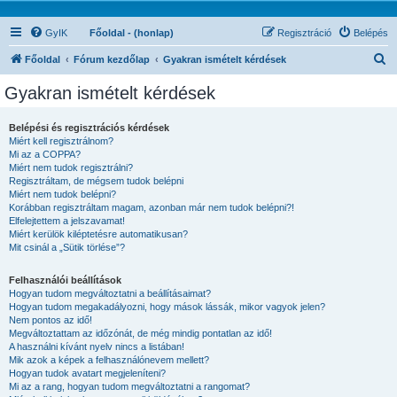
GyIK
Főoldal - (honlap)
Regisztráció
Belépés
K
Főoldal
Fórum kezdőlap
Gyakran ismételt kérdések
e
Gyakran ismételt kérdések
r
e
Belépési és regisztrációs kérdések
Miért kell regisztrálnom?
s
Mi az a COPPA?
é
Miért nem tudok regisztrálni?
Regisztráltam, de mégsem tudok belépni
s
Miért nem tudok belépni?
Korábban regisztráltam magam, azonban már nem tudok belépni?!
Elfelejtettem a jelszavamat!
Miért kerülök kiléptetésre automatikusan?
Mit csinál a „Sütik törlése”?
Felhasználói beállítások
Hogyan tudom megváltoztatni a beállításaimat?
Hogyan tudom megakadályozni, hogy mások lássák, mikor vagyok jelen?
Nem pontos az idő!
Megváltoztattam az időzónát, de még mindig pontatlan az idő!
A használni kívánt nyelv nincs a listában!
Mik azok a képek a felhasználónevem mellett?
Hogyan tudok avatart megjeleníteni?
Mi az a rang, hogyan tudom megváltoztatni a rangomat?