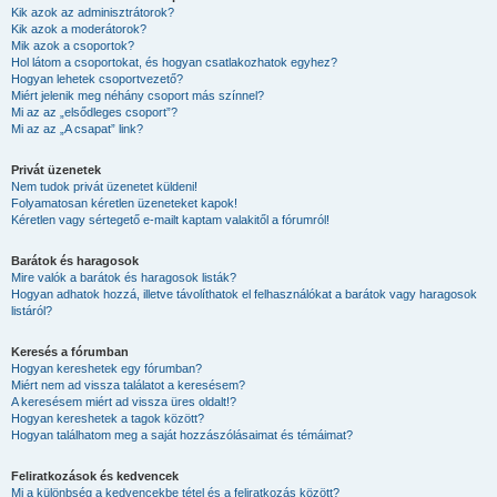
Kik azok az adminisztrátorok?
Kik azok a moderátorok?
Mik azok a csoportok?
Hol látom a csoportokat, és hogyan csatlakozhatok egyhez?
Hogyan lehetek csoportvezető?
Miért jelenik meg néhány csoport más színnel?
Mi az az „elsődleges csoport”?
Mi az az „A csapat” link?
Privát üzenetek
Nem tudok privát üzenetet küldeni!
Folyamatosan kéretlen üzeneteket kapok!
Kéretlen vagy sértegető e-mailt kaptam valakitől a fórumról!
Barátok és haragosok
Mire valók a barátok és haragosok listák?
Hogyan adhatok hozzá, illetve távolíthatok el felhasználókat a barátok vagy haragosok
listáról?
Keresés a fórumban
Hogyan kereshetek egy fórumban?
Miért nem ad vissza találatot a keresésem?
A keresésem miért ad vissza üres oldalt!?
Hogyan kereshetek a tagok között?
Hogyan találhatom meg a saját hozzászólásaimat és témáimat?
Feliratkozások és kedvencek
Mi a különbség a kedvencekbe tétel és a feliratkozás között?