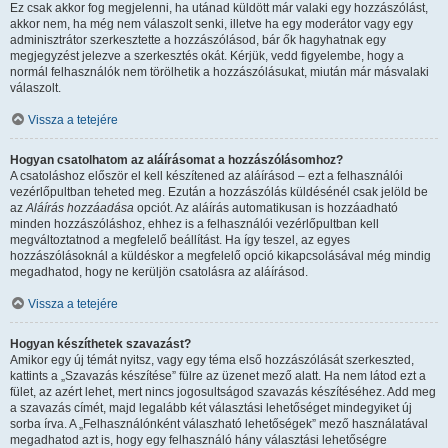
Ez csak akkor fog megjelenni, ha utánad küldött már valaki egy hozzászólást,
akkor nem, ha még nem válaszolt senki, illetve ha egy moderátor vagy egy
adminisztrátor szerkesztette a hozzászólásod, bár ők hagyhatnak egy
megjegyzést jelezve a szerkesztés okát. Kérjük, vedd figyelembe, hogy a
normál felhasználók nem törölhetik a hozzászólásukat, miután már másvalaki
válaszolt.
Vissza a tetejére
Hogyan csatolhatom az aláírásomat a hozzászólásomhoz?
A csatoláshoz először el kell készítened az aláírásod – ezt a felhasználói
vezérlőpultban teheted meg. Ezután a hozzászólás küldésénél csak jelöld be
az
Aláírás hozzáadása
opciót. Az aláírás automatikusan is hozzáadható
minden hozzászóláshoz, ehhez is a felhasználói vezérlőpultban kell
megváltoztatnod a megfelelő beállítást. Ha így teszel, az egyes
hozzászólásoknál a küldéskor a megfelelő opció kikapcsolásával még mindig
megadhatod, hogy ne kerüljön csatolásra az aláírásod.
Vissza a tetejére
Hogyan készíthetek szavazást?
Amikor egy új témát nyitsz, vagy egy téma első hozzászólását szerkeszted,
kattints a „Szavazás készítése” fülre az üzenet mező alatt. Ha nem látod ezt a
fület, az azért lehet, mert nincs jogosultságod szavazás készítéséhez. Add meg
a szavazás címét, majd legalább két választási lehetőséget mindegyiket új
sorba írva. A „Felhasználónként válaszható lehetőségek” mező használatával
megadhatod azt is, hogy egy felhasználó hány választási lehetőségre