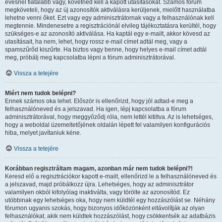
évesnél fiatalabb vagy, követned kell a kapott utasításokat. Számos fórum
megköveteli, hogy az új azonosítók aktiválásra kerüljenek, mielőtt használatba
lehetne venni őket. Ezt vagy egy adminisztrátornak vagy a felhasználónak kell
megtennie. Mindenesetre a regisztrációnál elvileg tájékoztatásra kerültél, hogy
szükséges-e az azonosító aktiválása. Ha kaptál egy e-mailt, akkor kövesd az
utasításait, ha nem, lehet, hogy rossz e-mail címet adtál meg, vagy a
spamszűrőd kiszűrte. Ha biztos vagy benne, hogy helyes e-mail címet adtál
meg, próbálj meg kapcsolatba lépni a fórum adminisztrátorával.
Vissza a tetejére
Miért nem tudok belépni?
Ennek számos oka lehet. Először is ellenőrizd, hogy jól adtad-e meg a
felhasználóneved és a jelszavad. Ha igen, lépj kapcsolatba a fórum
adminisztrátorával, hogy meggyőződj róla, nem lettél kitiltva. Az is lehetséges,
hogy a weboldal üzemeltetőjének oldalán lépett fel valamilyen konfigurációs
hiba, melyet javítaniuk kéne.
Vissza a tetejére
Korábban regisztráltam magam, azonban már nem tudok belépni?!
Keresd elő a regisztrációkor kapott e-mailt, ellenőrizd le a felhasználóneved és
a jelszavad, majd próbálkozz újra. Lehetséges, hogy az adminisztrátor
valamilyen okból kifolyólag inaktiválta, vagy törölte az azonosítód. Ez
utóbbinak egy lehetséges oka, hogy nem küldtél egy hozzászólást se. Néhány
fórumon ugyanis szokás, hogy bizonyos időközönként eltávolítják az olyan
felhasználókat, akik nem küldtek hozzászólást, hogy csökkentsék az adatbázis