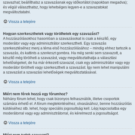
szavazhat; beállíthatsz a szavazásnak egy időkorlátot (napokban megadva);
és végül választhatsz, hogy lehetséges legyen-e a szavazatokat
megváltoztatatni.
Vissza a tetejére
Hogyan szerkeszthetek vagy törölhetek egy szavazást?
A hozzászólásokhoz hasonlóan a szavazásokat is csak a készítő, egy
moderátor vagy egy adminisztrátor szerkesztheti. Egy szavazás
szerkesztéséhez menj a téma első hozzászólásához – mindig ehhez tartozik a
szavazás, és kattints a
szerkeszt
gombra. Ha még senki sem szavazott, a
készítő még törölheti a szavazást, vagy megváltoztathatja a választási
lehetőségeket, de ha már érkezett szavazat, csak egy adminisztrátor vagy egy
moderátor törölheti vagy szerkesztheti a szavazást. Így nem lehet manipulálni
a szavazást a szavazási lehetőségek megváltoztatásával.
Vissza a tetejére
Miért nem férek hozzá egy fórumhoz?
Néhány fórum lehet, hogy csak bizonyos felhasználók, illetve csoportok
számára érhető el. A fórum megtekintéséhez, olvasásához, benne hozzászólás
küldéséhez stb. lehet, hogy speciális jogosultság kell. Lépj kapcsolatba egy
moderátorral vagy egy adminisztrátorral, és kérelmezd a jogosultságot.
Vissza a tetejére