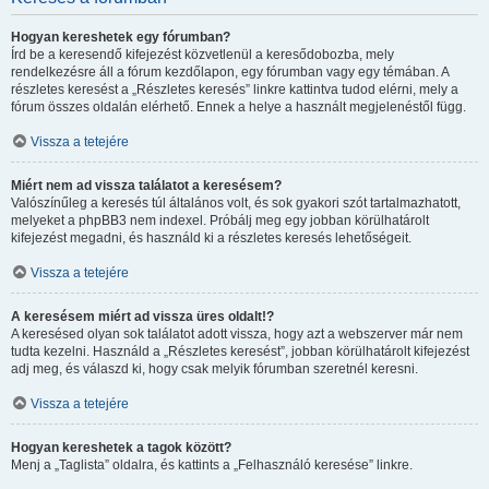
Hogyan kereshetek egy fórumban?
Írd be a keresendő kifejezést közvetlenül a keresődobozba, mely
rendelkezésre áll a fórum kezdőlapon, egy fórumban vagy egy témában. A
részletes keresést a „Részletes keresés” linkre kattintva tudod elérni, mely a
fórum összes oldalán elérhető. Ennek a helye a használt megjelenéstől függ.
Vissza a tetejére
Miért nem ad vissza találatot a keresésem?
Valószínűleg a keresés túl általános volt, és sok gyakori szót tartalmazhatott,
melyeket a phpBB3 nem indexel. Próbálj meg egy jobban körülhatárolt
kifejezést megadni, és használd ki a részletes keresés lehetőségeit.
Vissza a tetejére
A keresésem miért ad vissza üres oldalt!?
A keresésed olyan sok találatot adott vissza, hogy azt a webszerver már nem
tudta kezelni. Használd a „Részletes keresést”, jobban körülhatárolt kifejezést
adj meg, és válaszd ki, hogy csak melyik fórumban szeretnél keresni.
Vissza a tetejére
Hogyan kereshetek a tagok között?
Menj a „Taglista” oldalra, és kattints a „Felhasználó keresése” linkre.