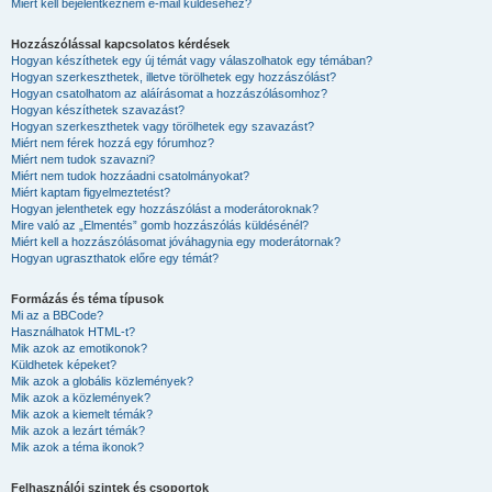
Miért kell bejelentkeznem e-mail küldéséhez?
Hozzászólással kapcsolatos kérdések
Hogyan készíthetek egy új témát vagy válaszolhatok egy témában?
Hogyan szerkeszthetek, illetve törölhetek egy hozzászólást?
Hogyan csatolhatom az aláírásomat a hozzászólásomhoz?
Hogyan készíthetek szavazást?
Hogyan szerkeszthetek vagy törölhetek egy szavazást?
Miért nem férek hozzá egy fórumhoz?
Miért nem tudok szavazni?
Miért nem tudok hozzáadni csatolmányokat?
Miért kaptam figyelmeztetést?
Hogyan jelenthetek egy hozzászólást a moderátoroknak?
Mire való az „Elmentés” gomb hozzászólás küldésénél?
Miért kell a hozzászólásomat jóváhagynia egy moderátornak?
Hogyan ugraszthatok előre egy témát?
Formázás és téma típusok
Mi az a BBCode?
Használhatok HTML-t?
Mik azok az emotikonok?
Küldhetek képeket?
Mik azok a globális közlemények?
Mik azok a közlemények?
Mik azok a kiemelt témák?
Mik azok a lezárt témák?
Mik azok a téma ikonok?
Felhasználói szintek és csoportok