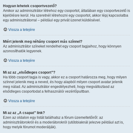
Hogyan lehetek csoportvezető?
Amikor az adminisztrátor létrehoz egy csoportot, általában egy csoportvezető is
kijelölésre kerül. Ha szeretnél létrehozni egy csoportot, akkor lépj kapcsolatba
egy adminisztrátorral – például egy privát üzenet küldésével.
Vissza a tetejére
Miért jelenik meg néhány csoport más színnel?
Az adminisztrátor színeket rendelhet egy csoport tagjaihoz, hogy könnyen
azonosíthatók legyenek.
Vissza a tetejére
Mi az az „elsődleges csoport”?
Ha több csoport tagja is vagy, akkor ez a csoport határozza meg, hogy milyen
színnel jelenik meg a neved, és hogy alapból milyen csoport avatar jelenik
meg nálad. Az adminisztrátor engedélyezheti, hogy megváltoztasd az
elsődleges csoportodat a felhasználói vezérlőpultban.
Vissza a tetejére
Mi az az „A csapat” link?
Ezen az oldalon egy listát találhatsz a fórum üzemeltetőiről: az
adminisztrátorokról és a moderátorokról (utóbbiaknál jelezve például azt is,
hogy melyik fórumot moderálják).