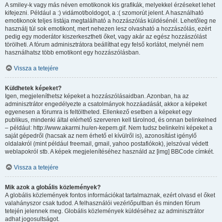
A smiley-k vagy más néven emotikonok kis grafikák, melyekkel érzéseket lehet
kifejezni. Például a :) vidámot/boldogot, a :( szomorút jelent. A használható
emotikonok teljes listája megtalálható a hozzászólás küldésénél. Lehetőleg ne
használj túl sok emotikont, mert nehezen lesz olvasható a hozzászólás, ezért
pedig egy moderátor kiszerkesztheti őket, vagy akár az egész hozzászólást
törölheti. A fórum adminisztrátora beállíthat egy felső korlátot, melynél nem
használhatsz több emotikont egy hozzászólásban.
Vissza a tetejére
Küldhetek képeket?
Igen, megjeleníthetsz képeket a hozzászólásaidban. Azonban, ha az
adminisztrátor engedélyezte a csatolmányok hozzáadását, akkor a képeket
egyenesen a fórumra is feltöltheted. Ellenkező esetben a képeket egy
publikus, mindenki által elérhető szerveren kell tárolnod, és onnan belinkelned
– például: http://www.akarmi.hu/en-kepem.gif. Nem tudsz belinkelni képeket a
saját gépedről (hacsak az nem érhető el kívülről is), azonosítást igénylő
oldalakról (mint például freemail, gmail, yahoo postafiókok), jelszóval védett
weblapokról stb. A képek megjelenítéséhez használd az [img] BBCode címkét.
Vissza a tetejére
Mik azok a globális közlemények?
A globális közlemények fontos információkat tartalmaznak, ezért olvasd el őket
valahányszor csak tudod. A felhasználói vezérlőpultban és minden fórum
tetején jelennek meg. Globális közlemények küldéséhez az adminisztrátor
adhat jogosultságot.