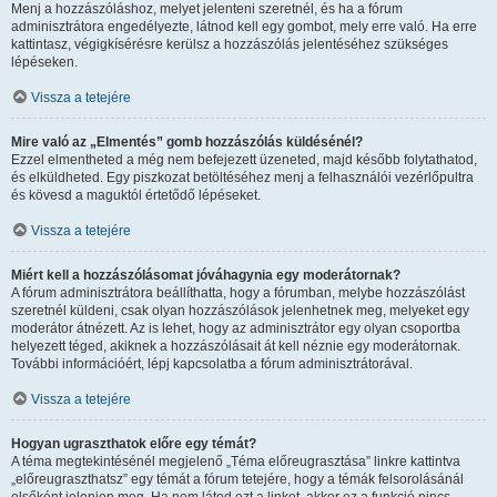
Menj a hozzászóláshoz, melyet jelenteni szeretnél, és ha a fórum
adminisztrátora engedélyezte, látnod kell egy gombot, mely erre való. Ha erre
kattintasz, végigkísérésre kerülsz a hozzászólás jelentéséhez szükséges
lépéseken.
Vissza a tetejére
Mire való az „Elmentés” gomb hozzászólás küldésénél?
Ezzel elmentheted a még nem befejezett üzeneted, majd később folytathatod,
és elküldheted. Egy piszkozat betöltéséhez menj a felhasználói vezérlőpultra
és kövesd a maguktól értetődő lépéseket.
Vissza a tetejére
Miért kell a hozzászólásomat jóváhagynia egy moderátornak?
A fórum adminisztrátora beállíthatta, hogy a fórumban, melybe hozzászólást
szeretnél küldeni, csak olyan hozzászólások jelenhetnek meg, melyeket egy
moderátor átnézett. Az is lehet, hogy az adminisztrátor egy olyan csoportba
helyezett téged, akiknek a hozzászólásait át kell néznie egy moderátornak.
További információért, lépj kapcsolatba a fórum adminisztrátorával.
Vissza a tetejére
Hogyan ugraszthatok előre egy témát?
A téma megtekintésénél megjelenő „Téma előreugrasztása” linkre kattintva
„előreugraszthatsz” egy témát a fórum tetejére, hogy a témák felsorolásánál