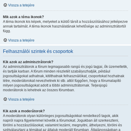
Vissza a tetejére
Mik azok a téma ikonok?
A téma ikonok kis képek, melyeket a küldő társít a hozzászólásához jelképezve
annak tartalmát. A téma ikonok használatának lehetősége az adminisztrátortól
függ.
Vissza a tetejére
Felhasználói szintek és csoportok
Kik azok az adminisztrátorok?
Az adminisztrátorok a fórum legmagasabb rangú és jogú tagjai, ők üzemeltetik,
és tartják karban. A fórum minden részletét szabályozhatják, például
jogosultságokat adhatnak, kitilthatnak felhasználókat, csoportokat hozhatnak
létre, moderátorokat nevezhetnek ki stb. attól függően, hogy a fórumalapító
milyen jogosultságokat adott a többi adminisztrátornak. Teljesjogú
moderátorok is lehetnek az összes fórumban.
Vissza a tetejére
Kik azok a moderátorok?
A moderátorok olyan különleges jogosultságokkal rendelkező tagok, akik
napról napra figyelemmel követik a fórumokat. Jogukban áll szerkeszteni,
törölni a hozzászólásokat, valamint lezárni, megnyitni, áthelyezni, törölni és
szétválasztani a témákat az általuk moderált fórumban. Általánosságban a