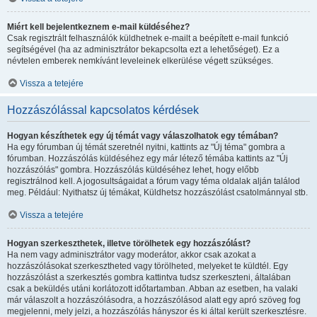
Miért kell bejelentkeznem e-mail küldéséhez?
Csak regisztrált felhasználók küldhetnek e-mailt a beépített e-mail funkció
segítségével (ha az adminisztrátor bekapcsolta ezt a lehetőséget). Ez a
névtelen emberek nemkívánt leveleinek elkerülése végett szükséges.
Vissza a tetejére
Hozzászólással kapcsolatos kérdések
Hogyan készíthetek egy új témát vagy válaszolhatok egy témában?
Ha egy fórumban új témát szeretnél nyitni, kattints az "Új téma" gombra a
fórumban. Hozzászólás küldéséhez egy már létező témába kattints az "Új
hozzászólás" gombra. Hozzászólás küldéséhez lehet, hogy előbb
regisztrálnod kell. A jogosultságaidat a fórum vagy téma oldalak alján találod
meg. Például: Nyithatsz új témákat, Küldhetsz hozzászólást csatolmánnyal stb.
Vissza a tetejére
Hogyan szerkeszthetek, illetve törölhetek egy hozzászólást?
Ha nem vagy adminisztrátor vagy moderátor, akkor csak azokat a
hozzászólásokat szerkesztheted vagy törölheted, melyeket te küldtél. Egy
hozzászólást a szerkesztés gombra kattintva tudsz szerkeszteni, általában
csak a beküldés utáni korlátozott időtartamban. Abban az esetben, ha valaki
már válaszolt a hozzászólásodra, a hozzászólásod alatt egy apró szöveg fog
megjelenni, mely jelzi, a hozzászólás hányszor és ki által került szerkesztésre.