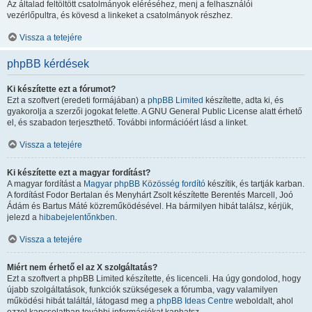
Az általad feltöltött csatolmányok eléréséhez, menj a felhasználói
vezérlőpultra, és kövesd a linkeket a csatolmányok részhez.
Vissza a tetejére
phpBB kérdések
Ki készítette ezt a fórumot?
Ezt a szoftvert (eredeti formájában) a
phpBB Limited
készítette, adta ki, és
gyakorolja a szerzői jogokat felette. A GNU General Public License alatt érhető
el, és szabadon terjeszthető. További információért lásd a linket.
Vissza a tetejére
Ki készítette ezt a magyar fordítást?
A magyar fordítást a
Magyar phpBB Közösség
fordító
készítik, és tartják karban.
A fordítást Fodor Bertalan és Menyhárt Zsolt készítette Berentés Marcell, Joó
Ádám és Bartus Máté közreműködésével. Ha bármilyen hibát találsz, kérjük,
jelezd a
hibabejelentőnkben
.
Vissza a tetejére
Miért nem érhető el az X szolgáltatás?
Ezt a szoftvert a phpBB Limited készítette, és licenceli. Ha úgy gondolod, hogy
újabb szolgáltatások, funkciók szükségesek a fórumba, vagy valamilyen
működési hibát találtál, látogasd meg a
phpBB Ideas Centre
weboldalt, ahol