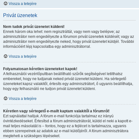
Vissza a tetejére
Privát üzenetek
Nem tudok privát üzenetet küldeni!
Ennek három oka lehet: nem regisztráltál, vagy nem vagy belépve; az
adminisztrátor nem engedélyezte a fórumon privát üzenetek küldését; vagy az
adminisztrátor nem engedélyezte neked, hogy privát üzenetet küldjél. További
információért lépj kapcsolatba egy adminisztrátorral.
Vissza a tetejére
Folyamatosan kéretlen üzeneteket kapok!
A felhasználói vezérlőpultban beállítható szűrők segítségével letilthatsz
embereket, hogy ne tudjanak neked privát üzenetet küldeni. Ha sértegető
üzeneteket kapsz valakitől, értesíts egy adminisztrátort, ő ugyanis beállíthatja,
hogy egy felhasználó ne tudjon privát üzenetet küldeni.
Vissza a tetejére
Kéretlen vagy sértegető e-mailt kaptam valakitől a fórumról!
Ezt sajnálattal halljuk. A fórum e-mail funkciója tartalmaz ez irányú
óvintézkedéseket. Értesítsd a fórum adminisztrátorát, küldd el neki a kapott e-
mail teljes másolatát is – fontos, hogy ez a fejlécet is tartalmazza, ugyanis
ebben szerepelnek az adatok az e-mail küldőjéről. A fórum adminisztrátora
megteheti a szükséges lépéseket.