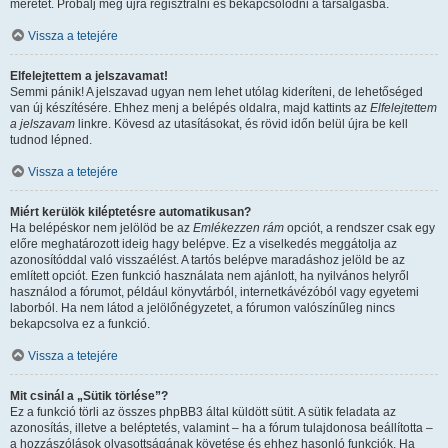
méretét. Próbálj meg újra regisztrálni és bekapcsolódni a társalgásba.
Vissza a tetejére
Elfelejtettem a jelszavamat!
Semmi pánik! A jelszavad ugyan nem lehet utólag kideríteni, de lehetőséged
van új készítésére. Ehhez menj a belépés oldalra, majd kattints az
Elfelejtettem
a jelszavam
linkre. Kövesd az utasításokat, és rövid időn belül újra be kell
tudnod lépned.
Vissza a tetejére
Miért kerülök kiléptetésre automatikusan?
Ha belépéskor nem jelölöd be az
Emlékezzen rám
opciót, a rendszer csak egy
előre meghatározott ideig hagy belépve. Ez a viselkedés meggátolja az
azonosítóddal való visszaélést. A tartós belépve maradáshoz jelöld be az
említett opciót. Ezen funkció használata nem ajánlott, ha nyilvános helyről
használod a fórumot, például könyvtárból, internetkávézóból vagy egyetemi
laborból. Ha nem látod a jelölőnégyzetet, a fórumon valószínűleg nincs
bekapcsolva ez a funkció.
Vissza a tetejére
Mit csinál a „Sütik törlése”?
Ez a funkció törli az összes phpBB3 által küldött sütit. A sütik feladata az
azonosítás, illetve a beléptetés, valamint – ha a fórum tulajdonosa beállította –
a hozzászólások olvasottságának követése és ehhez hasonló funkciók. Ha