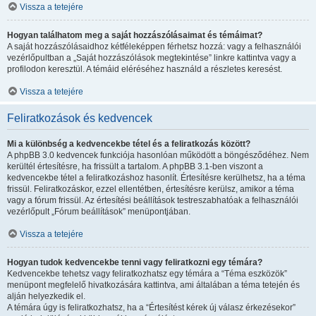
Vissza a tetejére
Hogyan találhatom meg a saját hozzászólásaimat és témáimat?
A saját hozzászólásaidhoz kétféleképpen férhetsz hozzá: vagy a felhasználói
vezérlőpultban a „Saját hozzászólások megtekintése” linkre kattintva vagy a
profilodon keresztül. A témáid eléréséhez használd a részletes keresést.
Vissza a tetejére
Feliratkozások és kedvencek
Mi a különbség a kedvencekbe tétel és a feliratkozás között?
A phpBB 3.0 kedvencek funkciója hasonlóan működött a böngésződéhez. Nem
kerültél értesítésre, ha frissült a tartalom. A phpBB 3.1-ben viszont a
kedvencekbe tétel a feliratkozáshoz hasonlít. Értesítésre kerülhetsz, ha a téma
frissül. Feliratkozáskor, ezzel ellentétben, értesítésre kerülsz, amikor a téma
vagy a fórum frissül. Az értesítési beállítások testreszabhatóak a felhasználói
vezérlőpult „Fórum beállítások” menüpontjában.
Vissza a tetejére
Hogyan tudok kedvencekbe tenni vagy feliratkozni egy témára?
Kedvencekbe tehetsz vagy feliratkozhatsz egy témára a “Téma eszközök”
menüpont megfelelő hivatkozására kattintva, ami általában a téma tetején és
alján helyezkedik el.
A témára úgy is feliratkozhatsz, ha a “Értesítést kérek új válasz érkezésekor”