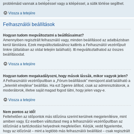
problémáid vannak a belépéssel vagy a kilépéssel, a sütik törlése segíthet.
Vissza a tetejére
Felhasználói beállítások
Hogyan tudom megváltoztatni a beállításaimat?
Amennyiben regisztrált felhasználó vagy, minden beállításod az adatbázisban
kerül tárolásra. Ezek megváltoztatásához kattints a
Felhasználói vezérlőpult
linkre (általában az oldal tetején található). Itt megváltoztathatod az összes
beállításodat.
Vissza a tetejére
Hogyan tudom megakadályozni, hogy mások lássák, mikor vagyok jelen?
A Felhasználói vezérlőpultban a „Fórum beállítások” menüpont alatt található a
„Jelenlét elrejtése” beállítás. Ha ezt
Igen
re állítod, csak az adminisztrátorok, a
moderátorok, illetve saját magad fogod látni, hogy jelen vagy-e.
Vissza a tetejére
Nem pontos az idő!
Feltehetően az időpontok más időzóna szerint kerülnek megjelenítésre, mint
amiben vagy. Ez esetben változtasd meg a felhasználói vezérlőpultban az
időzónád a tartózkodási helyednek megfelelően. Kérjük, vedd figyelembe,
hogy az időzónát – mint a legtöbb más felhasználói beállítást – csak regisztrált