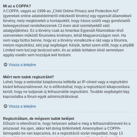
Mi az a COPPA?
A COPPA, vagyis az 1998-as „Child Online Privacy and Protection Act”
(gyerekek online adatvédelméről intézkedő törvény) egy egyesült államokbeli
törvény, mely megköveteli a honlapoktól, hogy írásos szülői vagy gondviselői
beleegyezéssel rendelkezzenek 13 éven aluli személyektől való
adatgyűjtéshez. Ez a törvény csak az Amerikai Egyesült Államokban lévő
szervereken működő fórumokra érvényes, tehát Magyarországon nem. Ha
nem vagy biztos benne, hogy ez a törvény vonatkozik-e rád vagy a fórumra,
melyre regisztrálsz, kérj jogi segítséget. Kérjük, tartsd szem előtt, hogy a phpBB
Limited nem tud jogi tanácsot adni, és az alább leírtakon kívül semmilyen
aggály esetén sem hozzájuk kell fordulni.
Vissza a tetejére
Miért nem tudok regisztrálni?
Lehet, hogy a weboldal tulajdonosa letiltotta az IP-címed vagy a regisztrálni
kívánt felhasználónevet. Az is előfordulhat, hogy a regisztráció kikapcsolásra
került, hogy ne tudjanak új felhasználók regisztrálni. További segítségért lépj
kapcsolatba a fórum egyik adminisztrátorával.
Vissza a tetejére
Regisztráltam, de mégsem tudok belépni
Először is ellenőrizd le, hogy helyesen adtad-e meg a felhasználóneved és a
jelszavad. Ha igen, akkor két dolog történhetett. Amennyiben a COPPA-
támogatás be van kapcsolva, és a regisztráció során megadtad, hogy 13