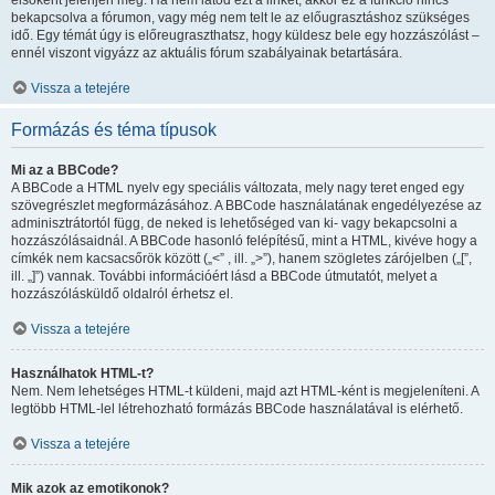
elsőként jelenjen meg. Ha nem látod ezt a linket, akkor ez a funkció nincs
bekapcsolva a fórumon, vagy még nem telt le az előugrasztáshoz szükséges
idő. Egy témát úgy is előreugraszthatsz, hogy küldesz bele egy hozzászólást –
ennél viszont vigyázz az aktuális fórum szabályainak betartására.
Vissza a tetejére
Formázás és téma típusok
Mi az a BBCode?
A BBCode a HTML nyelv egy speciális változata, mely nagy teret enged egy
szövegrészlet megformázásához. A BBCode használatának engedélyezése az
adminisztrátortól függ, de neked is lehetőséged van ki- vagy bekapcsolni a
hozzászólásaidnál. A BBCode hasonló felépítésű, mint a HTML, kivéve hogy a
címkék nem kacsacsőrök között („<” , ill. „>”), hanem szögletes zárójelben („[”,
ill. „]”) vannak. További információért lásd a BBCode útmutatót, melyet a
hozzászólásküldő oldalról érhetsz el.
Vissza a tetejére
Használhatok HTML-t?
Nem. Nem lehetséges HTML-t küldeni, majd azt HTML-ként is megjeleníteni. A
legtöbb HTML-lel létrehozható formázás BBCode használatával is elérhető.
Vissza a tetejére
Mik azok az emotikonok?