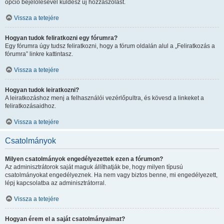
opció bejelölésével küldesz új hozzászólást.
Vissza a tetejére
Hogyan tudok feliratkozni egy fórumra?
Egy fórumra úgy tudsz feliratkozni, hogy a fórum oldalán alul a „Feliratkozás a
fórumra” linkre kattintasz.
Vissza a tetejére
Hogyan tudok leiratkozni?
A leiratkozáshoz menj a felhasználói vezérlőpultra, és kövesd a linkeket a
feliratkozásaidhoz.
Vissza a tetejére
Csatolmányok
Milyen csatolmányok engedélyezettek ezen a fórumon?
Az adminisztrátorok saját maguk állíthatják be, hogy milyen típusú
csatolmányokat engedélyeznek. Ha nem vagy biztos benne, mi engedélyezett,
lépj kapcsolatba az adminisztrátorral.
Vissza a tetejére
Hogyan érem el a saját csatolmányaimat?