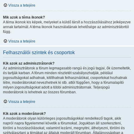
Vissza a tetejére
Mik azok a téma ikonok?
A téma ikonok kis képek, melyeket a küldő társít a hozzászólásához jelképezve
annak tartalmát. A téma ikonok használatának lehetősége az adminisztrátortól
függ.
Vissza a tetejére
Felhasználói szintek és csoportok
Kik azok az adminisztrátorok?
Az adminisztrátorok a fórum legmagasabb rangú és jogú tagjai, ők üzemeltetik,
és tartják karban. A fórum minden részletét szabályozhatják, például
jogosultságokat adhatnak, kitilthatnak felhasználókat, csoportokat hozhatnak
létre, moderátorokat nevezhetnek ki stb. attól függően, hogy a fórumalapító
milyen jogosultságokat adott a többi adminisztrátornak. Teljesjogú
moderátorok is lehetnek az összes fórumban.
Vissza a tetejére
Kik azok a moderátorok?
A moderátorok olyan különleges jogosultságokkal rendelkező tagok, akik
napról napra figyelemmel követik a fórumokat. Jogukban áll szerkeszteni,
törölni a hozzászólásokat, valamint lezárni, megnyitni, áthelyezni, törölni és
szétválasztani a témákat az általuk moderált fórumban. Általánosságban a