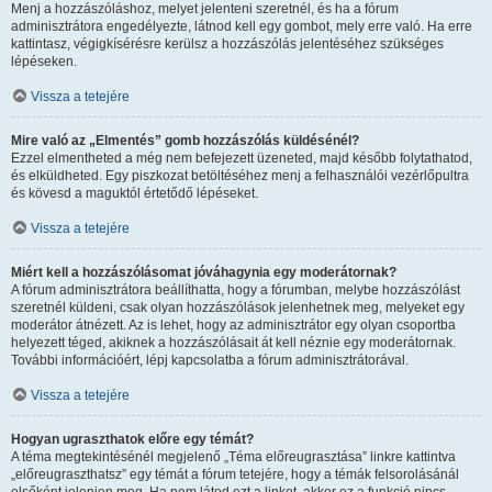
Menj a hozzászóláshoz, melyet jelenteni szeretnél, és ha a fórum
adminisztrátora engedélyezte, látnod kell egy gombot, mely erre való. Ha erre
kattintasz, végigkísérésre kerülsz a hozzászólás jelentéséhez szükséges
lépéseken.
Vissza a tetejére
Mire való az „Elmentés” gomb hozzászólás küldésénél?
Ezzel elmentheted a még nem befejezett üzeneted, majd később folytathatod,
és elküldheted. Egy piszkozat betöltéséhez menj a felhasználói vezérlőpultra
és kövesd a maguktól értetődő lépéseket.
Vissza a tetejére
Miért kell a hozzászólásomat jóváhagynia egy moderátornak?
A fórum adminisztrátora beállíthatta, hogy a fórumban, melybe hozzászólást
szeretnél küldeni, csak olyan hozzászólások jelenhetnek meg, melyeket egy
moderátor átnézett. Az is lehet, hogy az adminisztrátor egy olyan csoportba
helyezett téged, akiknek a hozzászólásait át kell néznie egy moderátornak.
További információért, lépj kapcsolatba a fórum adminisztrátorával.
Vissza a tetejére
Hogyan ugraszthatok előre egy témát?
A téma megtekintésénél megjelenő „Téma előreugrasztása” linkre kattintva
„előreugraszthatsz” egy témát a fórum tetejére, hogy a témák felsorolásánál