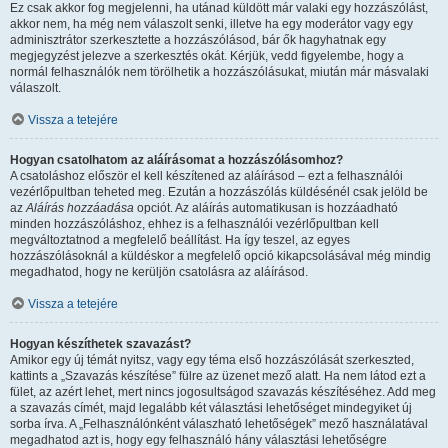
Ez csak akkor fog megjelenni, ha utánad küldött már valaki egy hozzászólást,
akkor nem, ha még nem válaszolt senki, illetve ha egy moderátor vagy egy
adminisztrátor szerkesztette a hozzászólásod, bár ők hagyhatnak egy
megjegyzést jelezve a szerkesztés okát. Kérjük, vedd figyelembe, hogy a
normál felhasználók nem törölhetik a hozzászólásukat, miután már másvalaki
válaszolt.
Vissza a tetejére
Hogyan csatolhatom az aláírásomat a hozzászólásomhoz?
A csatoláshoz először el kell készítened az aláírásod – ezt a felhasználói
vezérlőpultban teheted meg. Ezután a hozzászólás küldésénél csak jelöld be
az
Aláírás hozzáadása
opciót. Az aláírás automatikusan is hozzáadható
minden hozzászóláshoz, ehhez is a felhasználói vezérlőpultban kell
megváltoztatnod a megfelelő beállítást. Ha így teszel, az egyes
hozzászólásoknál a küldéskor a megfelelő opció kikapcsolásával még mindig
megadhatod, hogy ne kerüljön csatolásra az aláírásod.
Vissza a tetejére
Hogyan készíthetek szavazást?
Amikor egy új témát nyitsz, vagy egy téma első hozzászólását szerkeszted,
kattints a „Szavazás készítése” fülre az üzenet mező alatt. Ha nem látod ezt a
fület, az azért lehet, mert nincs jogosultságod szavazás készítéséhez. Add meg
a szavazás címét, majd legalább két választási lehetőséget mindegyiket új
sorba írva. A „Felhasználónként válaszható lehetőségek” mező használatával
megadhatod azt is, hogy egy felhasználó hány választási lehetőségre