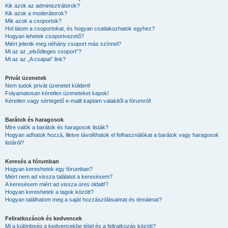
Kik azok az adminisztrátorok?
Kik azok a moderátorok?
Mik azok a csoportok?
Hol látom a csoportokat, és hogyan csatlakozhatok egyhez?
Hogyan lehetek csoportvezető?
Miért jelenik meg néhány csoport más színnel?
Mi az az „elsődleges csoport”?
Mi az az „A csapat” link?
Privát üzenetek
Nem tudok privát üzenetet küldeni!
Folyamatosan kéretlen üzeneteket kapok!
Kéretlen vagy sértegető e-mailt kaptam valakitől a fórumról!
Barátok és haragosok
Mire valók a barátok és haragosok listák?
Hogyan adhatok hozzá, illetve távolíthatok el felhasználókat a barátok vagy haragosok
listáról?
Keresés a fórumban
Hogyan kereshetek egy fórumban?
Miért nem ad vissza találatot a keresésem?
A keresésem miért ad vissza üres oldalt!?
Hogyan kereshetek a tagok között?
Hogyan találhatom meg a saját hozzászólásaimat és témáimat?
Feliratkozások és kedvencek
Mi a különbség a kedvencekbe tétel és a feliratkozás között?