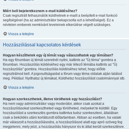
Miért kell bejelentkeznem e-mail küldéséhez?
Csak regisztrált felhasználók küldhetnek e-mailt a beépített e-mail funkció
segítségével (ha az adminisztrátor bekapcsolta ezt a lehetőséget). Ez a
névtelen emberek nemkívánt leveleinek elkerülése végett szükséges.
Vissza a tetejére
Hozzászólással kapcsolatos kérdések
Hogyan készíthetek egy új témát vagy válaszolhatok egy témában?
Ha egy fórumban új témát szeretnél nyitni, kattints az "Új téma" gombra a
fórumban. Hozzászólás küldéséhez egy már létező témába kattints az "Új
hozzászólás" gombra. Hozzászólás küldéséhez lehet, hogy előbb
regisztrálnod kell. A jogosultságaidat a fórum vagy téma oldalak alján találod
meg. Például: Nyithatsz új témákat, Küldhetsz hozzászólást csatolmánnyal stb.
Vissza a tetejére
Hogyan szerkeszthetek, illetve törölhetek egy hozzászólást?
Ha nem vagy adminisztrátor vagy moderátor, akkor csak azokat a
hozzászólásokat szerkesztheted vagy törölheted, melyeket te küldtél. Egy
hozzászólást a szerkesztés gombra kattintva tudsz szerkeszteni, általában
csak a beküldés utáni korlátozott időtartamban. Abban az esetben, ha valaki
már válaszolt a hozzászólásodra, a hozzászólásod alatt egy apró szöveg fog
megjelenni, mely jelzi, a hozzászólás hányszor és ki által került szerkesztésre.