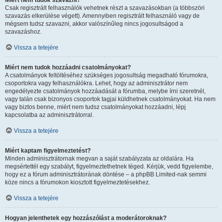
Miért nem tudok szavazni?
Csak regisztrált felhasználók vehetnek részt a szavazásokban (a többszöri
szavazás elkerülése végett). Amennyiben regisztrált felhasználó vagy de
mégsem tudsz szavazni, akkor valószínűleg nincs jogosultságod a
szavazáshoz.
Vissza a tetejére
Miért nem tudok hozzáadni csatolmányokat?
A csatolmányok feltöltéséhez szükséges jogosultság megadható fórumokra,
csoportokra vagy felhasználókra. Lehet, hogy az adminisztrátor nem
engedélyezte csatolmányok hozzáadását a fórumba, melybe írni szeretnél,
vagy talán csak bizonyos csoportok tagjai küldhetnek csatolmányokat. Ha nem
vagy biztos benne, miért nem tudsz csatolmányokat hozzáadni, lépj
kapcsolatba az adminisztrátorral.
Vissza a tetejére
Miért kaptam figyelmeztetést?
Minden adminisztrátornak megvan a saját szabályzata az oldalára. Ha
megsértettél egy szabályt, figyelmeztethetnek téged. Kérjük, vedd figyelembe,
hogy ez a fórum adminisztrátorának döntése – a phpBB Limited-nak semmi
köze nincs a fórumokon kiosztott figyelmeztetésekhez.
Vissza a tetejére
Hogyan jelenthetek egy hozzászólást a moderátoroknak?