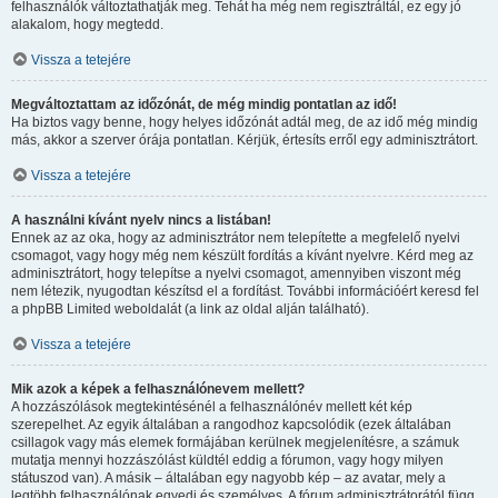
felhasználók változtathatják meg. Tehát ha még nem regisztráltál, ez egy jó
alakalom, hogy megtedd.
Vissza a tetejére
Megváltoztattam az időzónát, de még mindig pontatlan az idő!
Ha biztos vagy benne, hogy helyes időzónát adtál meg, de az idő még mindig
más, akkor a szerver órája pontatlan. Kérjük, értesíts erről egy adminisztrátort.
Vissza a tetejére
A használni kívánt nyelv nincs a listában!
Ennek az az oka, hogy az adminisztrátor nem telepítette a megfelelő nyelvi
csomagot, vagy hogy még nem készült fordítás a kívánt nyelvre. Kérd meg az
adminisztrátort, hogy telepítse a nyelvi csomagot, amennyiben viszont még
nem létezik, nyugodtan készítsd el a fordítást. További információért keresd fel
a phpBB Limited weboldalát (a link az oldal alján található).
Vissza a tetejére
Mik azok a képek a felhasználónevem mellett?
A hozzászólások megtekintésénél a felhasználónév mellett két kép
szerepelhet. Az egyik általában a rangodhoz kapcsolódik (ezek általában
csillagok vagy más elemek formájában kerülnek megjelenítésre, a számuk
mutatja mennyi hozzászólást küldtél eddig a fórumon, vagy hogy milyen
státuszod van). A másik – általában egy nagyobb kép – az avatar, mely a
legtöbb felhasználónak egyedi és személyes. A fórum adminisztrátorától függ,