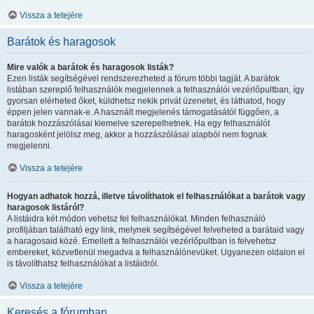
Vissza a tetejére
Barátok és haragosok
Mire valók a barátok és haragosok listák?
Ezen listák segítségével rendszerezheted a fórum többi tagját. A barátok
listában szereplő felhasználók megjelennek a felhasználói vezérlőpultban, így
gyorsan elérheted őket, küldhetsz nekik privát üzenetet, és láthatod, hogy
éppen jelen vannak-e. A használt megjelenés támogatásától függően, a
barátok hozzászólásai kiemelve szerepelhetnek. Ha egy felhasználót
haragosként jelölsz meg, akkor a hozzászólásai alapból nem fognak
megjelenni.
Vissza a tetejére
Hogyan adhatok hozzá, illetve távolíthatok el felhasználókat a barátok vagy
haragosok listáról?
A listáidra két módon vehetsz fel felhasználókat. Minden felhasználó
profiljában található egy link, melynek segítségével felveheted a barátaid vagy
a haragosaid közé. Emellett a felhasználói vezérlőpultban is felvehetsz
embereket, közvetlenül megadva a felhasználónevüket. Ugyanezen oldalon el
is távolíthatsz felhasználókat a listáidról.
Vissza a tetejére
Keresés a fórumban