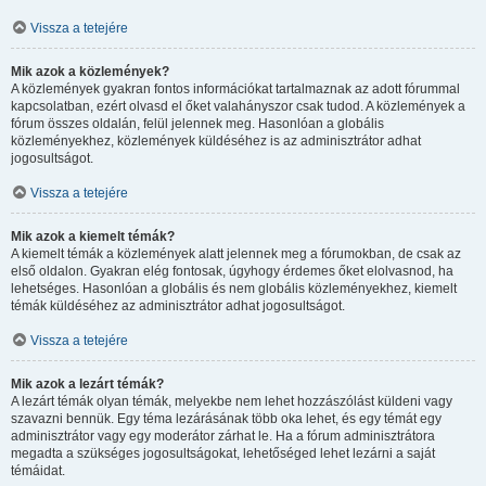
Vissza a tetejére
Mik azok a közlemények?
A közlemények gyakran fontos információkat tartalmaznak az adott fórummal
kapcsolatban, ezért olvasd el őket valahányszor csak tudod. A közlemények a
fórum összes oldalán, felül jelennek meg. Hasonlóan a globális
közleményekhez, közlemények küldéséhez is az adminisztrátor adhat
jogosultságot.
Vissza a tetejére
Mik azok a kiemelt témák?
A kiemelt témák a közlemények alatt jelennek meg a fórumokban, de csak az
első oldalon. Gyakran elég fontosak, úgyhogy érdemes őket elolvasnod, ha
lehetséges. Hasonlóan a globális és nem globális közleményekhez, kiemelt
témák küldéséhez az adminisztrátor adhat jogosultságot.
Vissza a tetejére
Mik azok a lezárt témák?
A lezárt témák olyan témák, melyekbe nem lehet hozzászólást küldeni vagy
szavazni bennük. Egy téma lezárásának több oka lehet, és egy témát egy
adminisztrátor vagy egy moderátor zárhat le. Ha a fórum adminisztrátora
megadta a szükséges jogosultságokat, lehetőséged lehet lezárni a saját
témáidat.