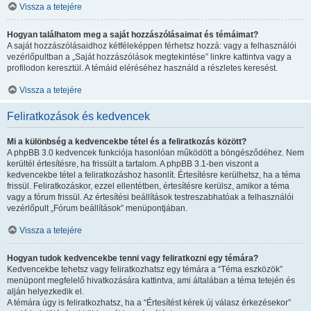
Vissza a tetejére
Hogyan találhatom meg a saját hozzászólásaimat és témáimat?
A saját hozzászólásaidhoz kétféleképpen férhetsz hozzá: vagy a felhasználói
vezérlőpultban a „Saját hozzászólások megtekintése” linkre kattintva vagy a
profilodon keresztül. A témáid eléréséhez használd a részletes keresést.
Vissza a tetejére
Feliratkozások és kedvencek
Mi a különbség a kedvencekbe tétel és a feliratkozás között?
A phpBB 3.0 kedvencek funkciója hasonlóan működött a böngésződéhez. Nem
kerültél értesítésre, ha frissült a tartalom. A phpBB 3.1-ben viszont a
kedvencekbe tétel a feliratkozáshoz hasonlít. Értesítésre kerülhetsz, ha a téma
frissül. Feliratkozáskor, ezzel ellentétben, értesítésre kerülsz, amikor a téma
vagy a fórum frissül. Az értesítési beállítások testreszabhatóak a felhasználói
vezérlőpult „Fórum beállítások” menüpontjában.
Vissza a tetejére
Hogyan tudok kedvencekbe tenni vagy feliratkozni egy témára?
Kedvencekbe tehetsz vagy feliratkozhatsz egy témára a “Téma eszközök”
menüpont megfelelő hivatkozására kattintva, ami általában a téma tetején és
alján helyezkedik el.
A témára úgy is feliratkozhatsz, ha a “Értesítést kérek új válasz érkezésekor”