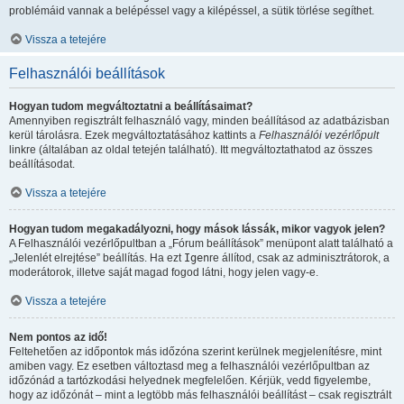
problémáid vannak a belépéssel vagy a kilépéssel, a sütik törlése segíthet.
Vissza a tetejére
Felhasználói beállítások
Hogyan tudom megváltoztatni a beállításaimat?
Amennyiben regisztrált felhasználó vagy, minden beállításod az adatbázisban
kerül tárolásra. Ezek megváltoztatásához kattints a
Felhasználói vezérlőpult
linkre (általában az oldal tetején található). Itt megváltoztathatod az összes
beállításodat.
Vissza a tetejére
Hogyan tudom megakadályozni, hogy mások lássák, mikor vagyok jelen?
A Felhasználói vezérlőpultban a „Fórum beállítások” menüpont alatt található a
„Jelenlét elrejtése” beállítás. Ha ezt
Igen
re állítod, csak az adminisztrátorok, a
moderátorok, illetve saját magad fogod látni, hogy jelen vagy-e.
Vissza a tetejére
Nem pontos az idő!
Feltehetően az időpontok más időzóna szerint kerülnek megjelenítésre, mint
amiben vagy. Ez esetben változtasd meg a felhasználói vezérlőpultban az
időzónád a tartózkodási helyednek megfelelően. Kérjük, vedd figyelembe,
hogy az időzónát – mint a legtöbb más felhasználói beállítást – csak regisztrált