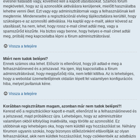
évesnél fiatalabb vagy, követned kell a kapott utasításokat. Számos fórum
megköveteli, hogy az új azonosítók aktiválásra kerüljenek, mielőtt használatba
lehetne venni őket. Ezt vagy egy adminisztrátornak vagy a felhasználónak kell
megtennie. Mindenesetre a regisztrációnál elvileg tájékoztatásra kerültél, hogy
szükséges-e az azonosító aktiválása. Ha kaptál egy e-mailt, akkor kövesd az
utasításait, ha nem, lehet, hogy rossz e-mail címet adtál meg, vagy a
spamszűrőd kiszűrte. Ha biztos vagy benne, hogy helyes e-mail címet adtál
meg, próbálj meg kapcsolatba lépni a fórum adminisztrátorával.
Vissza a tetejére
Miért nem tudok belépni?
Ennek számos oka lehet. Először is ellenőrizd, hogy jól adtad-e meg a
felhasználóneved és a jelszavad. Ha igen, lépj kapcsolatba a fórum
adminisztrátorával, hogy meggyőződj róla, nem lettél kitiltva. Az is lehetséges,
hogy a weboldal üzemeltetőjének oldalán lépett fel valamilyen konfigurációs
hiba, melyet javítaniuk kéne.
Vissza a tetejére
Korábban regisztráltam magam, azonban már nem tudok belépni?!
Keresd elő a regisztrációkor kapott e-mailt, ellenőrizd le a felhasználóneved és
a jelszavad, majd próbálkozz újra. Lehetséges, hogy az adminisztrátor
valamilyen okból kifolyólag inaktiválta, vagy törölte az azonosítód. Ez
utóbbinak egy lehetséges oka, hogy nem küldtél egy hozzászólást se. Néhány
fórumon ugyanis szokás, hogy bizonyos időközönként eltávolítják az olyan
felhasználókat, akik nem küldtek hozzászólást, hogy csökkentsék az adatbázis