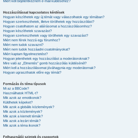
Miért kell bejelentkeznem e-mail küldéséhez?
Hozzászólással kapcsolatos kérdések
Hogyan készíthetek egy új témát vagy válaszolhatok egy témában?
Hogyan szerkeszthetek, illetve törölhetek egy hozzászólást?
Hogyan csatolhatom az aláírásomat a hozzászólásomhoz?
Hogyan készíthetek szavazást?
Hogyan szerkeszthetek vagy törölhetek egy szavazást?
Miért nem férek hozzá egy fórumhoz?
Miért nem tudok szavazni?
Miért nem tudok hozzáadni csatolmányokat?
Miért kaptam figyelmeztetést?
Hogyan jelenthetek egy hozzászólást a moderátoroknak?
Mire való az „Elmentés” gomb hozzászólás küldésénél?
Miért kell a hozzászólásomat jóváhagynia egy moderátornak?
Hogyan ugraszthatok előre egy témát?
Formázás és téma típusok
Mi az a BBCode?
Használhatok HTML-t?
Mik azok az emotikonok?
Küldhetek képeket?
Mik azok a globális közlemények?
Mik azok a közlemények?
Mik azok a kiemelt témák?
Mik azok a lezárt témák?
Mik azok a téma ikonok?
Felhasználói szintek és csoportok