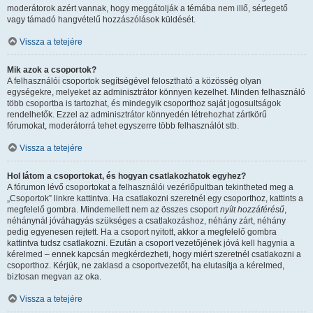
moderátorok azért vannak, hogy meggátolják a témába nem illő, sértegető
vagy támadó hangvételű hozzászólások küldését.
Vissza a tetejére
Mik azok a csoportok?
A felhasználói csoportok segítségével felosztható a közösség olyan
egységekre, melyeket az adminisztrátor könnyen kezelhet. Minden felhasználó
több csoportba is tartozhat, és mindegyik csoporthoz saját jogosultságok
rendelhetők. Ezzel az adminisztrátor könnyedén létrehozhat zártkörű
fórumokat, moderátorrá tehet egyszerre több felhasználót stb.
Vissza a tetejére
Hol látom a csoportokat, és hogyan csatlakozhatok egyhez?
A fórumon lévő csoportokat a felhasználói vezérlőpultban tekintheted meg a
„Csoportok” linkre kattintva. Ha csatlakozni szeretnél egy csoporthoz, kattints a
megfelelő gombra. Mindemellett nem az összes csoport
nyílt hozzáférésű
,
néhánynál jóváhagyás szükséges a csatlakozáshoz, néhány zárt, néhány
pedig egyenesen rejtett. Ha a csoport nyitott, akkor a megfelelő gombra
kattintva tudsz csatlakozni. Ezután a csoport vezetőjének jóvá kell hagynia a
kérelmed – ennek kapcsán megkérdezheti, hogy miért szeretnél csatlakozni a
csoporthoz. Kérjük, ne zaklasd a csoportvezetőt, ha elutasítja a kérelmed,
biztosan megvan az oka.
Vissza a tetejére