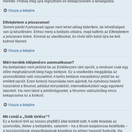
méretét. Próbálj meg újra regisztrálni és bekapcsolódni a társalgásba.
Vissza a tetejére
Elfelejtettem a jelszavamat!
Semmi pánik! A jelszavad ugyan nem lehet utólag kideríteni, de lehetőséged
van új készítésére. Ehhez menj a belépés oldalra, majd kattints az
Elfelejtettem
a jelszavam
linkre. Kövesd az utasításokat, és rövid időn belül újra be kell
tudnod lépned.
Vissza a tetejére
Miért kerülök kiléptetésre automatikusan?
Ha belépéskor nem jelölöd be az
Emlékezzen rám
opciót, a rendszer csak egy
előre meghatározott ideig hagy belépve. Ez a viselkedés meggátolja az
azonosítóddal való visszaélést. A tartós belépve maradáshoz jelöld be az
említett opciót. Ezen funkció használata nem ajánlott, ha nyilvános helyről
használod a fórumot, például könyvtárból, internetkávézóból vagy egyetemi
laborból. Ha nem látod a jelölőnégyzetet, a fórumon valószínűleg nincs
bekapcsolva ez a funkció.
Vissza a tetejére
Mit csinál a „Sütik törlése”?
Ez a funkció törli az összes phpBB3 által küldött sütit. A sütik feladata az
azonosítás, illetve a beléptetés, valamint – ha a fórum tulajdonosa beállította –
a hozzászólások olvasottságának követése és ehhez hasonló funkciók. Ha