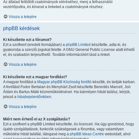
Az általad feltöltött csatolmányok eléréséhez, menj a felhasználói
vezérlőpultra, és kövesd a linkeket a csatolmányok részhez.
Vissza a tetejére
phpBB kérdések
Ki készítette ezt a fórumot?
Ezt a szoftvert (eredeti formájában) a
phpBB Limited
készítette, adta ki, és
gyakorolja a szerzői jogokat felette. A GNU General Public License alatt érhető
el, és szabadon terjeszthető. További információért lásd a linket.
Vissza a tetejére
Ki készítette ezt a magyar fordítást?
A magyar fordítást a
Magyar phpBB Közösség
fordító
készítik, és tartják karban.
A fordítást Fodor Bertalan és Menyhárt Zsolt készítette Berentés Marcell, Joó
Ádám és Bartus Máté közreműködésével. Ha bármilyen hibát találsz, kérjük,
jelezd a
hibabejelentőnkben
.
Vissza a tetejére
Miért nem érhető el az X szolgáltatás?
Ezt a szoftvert a phpBB Limited készítette, és licenceli. Ha úgy gondolod, hogy
újabb szolgáltatások, funkciók szükségesek a fórumba, vagy valamilyen
működési hibát találtál, látogasd meg a
phpBB Ideas Centre
weboldalt, ahol