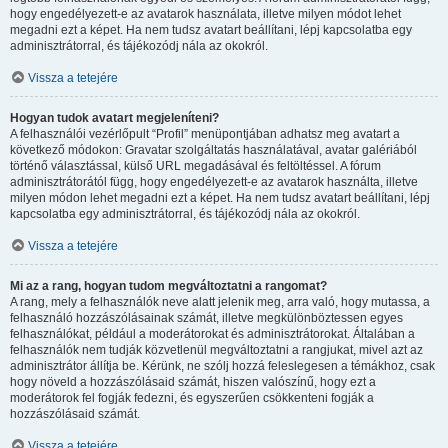
hogy engedélyezett-e az avatarok használata, illetve milyen módot lehet
megadni ezt a képet. Ha nem tudsz avatart beállítani, lépj kapcsolatba egy
adminisztrátorral, és tájékozódj nála az okokról.
Vissza a tetejére
Hogyan tudok avatart megjeleníteni?
A felhasználói vezérlőpult “Profil” menüpontjában adhatsz meg avatart a
következő módokon: Gravatar szolgáltatás használatával, avatar galériából
történő választással, külső URL megadásával és feltöltéssel. A fórum
adminisztrátorától függ, hogy engedélyezett-e az avatarok használta, illetve
milyen módon lehet megadni ezt a képet. Ha nem tudsz avatart beállítani, lépj
kapcsolatba egy adminisztrátorral, és tájékozódj nála az okokról.
Vissza a tetejére
Mi az a rang, hogyan tudom megváltoztatni a rangomat?
A rang, mely a felhasználók neve alatt jelenik meg, arra való, hogy mutassa, a
felhasználó hozzászólásainak számát, illetve megkülönböztessen egyes
felhasználókat, például a moderátorokat és adminisztrátorokat. Általában a
felhasználók nem tudják közvetlenül megváltoztatni a rangjukat, mivel azt az
adminisztrátor állítja be. Kérünk, ne szólj hozzá feleslegesen a témákhoz, csak
hogy növeld a hozzászólásaid számát, hiszen valószínű, hogy ezt a
moderátorok fel fogják fedezni, és egyszerűen csökkenteni fogják a
hozzászólásaid számát.
Vissza a tetejére