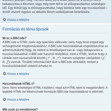
elsőként jelenjen meg. Ha nem látod ezt a linket, akkor ez a funkció nincs
bekapcsolva a fórumon, vagy még nem telt le az előugrasztáshoz szükséges
idő. Egy témát úgy is előreugraszthatsz, hogy küldesz bele egy hozzászólást –
ennél viszont vigyázz az aktuális fórum szabályainak betartására.
Vissza a tetejére
Formázás és téma típusok
Mi az a BBCode?
A BBCode a HTML nyelv egy speciális változata, mely nagy teret enged egy
szövegrészlet megformázásához. A BBCode használatának engedélyezése az
adminisztrátortól függ, de neked is lehetőséged van ki- vagy bekapcsolni a
hozzászólásaidnál. A BBCode hasonló felépítésű, mint a HTML, kivéve hogy a
címkék nem kacsacsőrök között („<” , ill. „>”), hanem szögletes zárójelben („[”,
ill. „]”) vannak. További információért lásd a BBCode útmutatót, melyet a
hozzászólásküldő oldalról érhetsz el.
Vissza a tetejére
Használhatok HTML-t?
Nem. Nem lehetséges HTML-t küldeni, majd azt HTML-ként is megjeleníteni. A
legtöbb HTML-lel létrehozható formázás BBCode használatával is elérhető.
Vissza a tetejére
Mik azok az emotikonok?