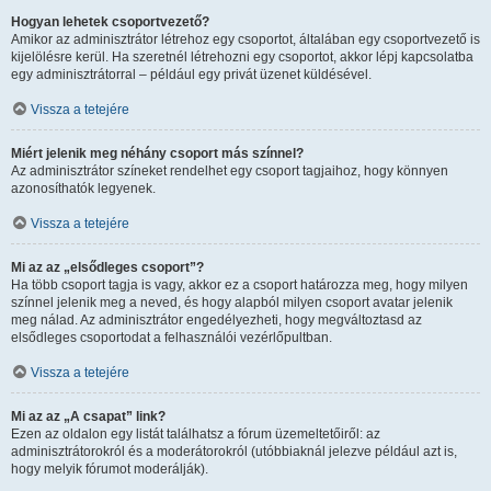
Hogyan lehetek csoportvezető?
Amikor az adminisztrátor létrehoz egy csoportot, általában egy csoportvezető is
kijelölésre kerül. Ha szeretnél létrehozni egy csoportot, akkor lépj kapcsolatba
egy adminisztrátorral – például egy privát üzenet küldésével.
Vissza a tetejére
Miért jelenik meg néhány csoport más színnel?
Az adminisztrátor színeket rendelhet egy csoport tagjaihoz, hogy könnyen
azonosíthatók legyenek.
Vissza a tetejére
Mi az az „elsődleges csoport”?
Ha több csoport tagja is vagy, akkor ez a csoport határozza meg, hogy milyen
színnel jelenik meg a neved, és hogy alapból milyen csoport avatar jelenik
meg nálad. Az adminisztrátor engedélyezheti, hogy megváltoztasd az
elsődleges csoportodat a felhasználói vezérlőpultban.
Vissza a tetejére
Mi az az „A csapat” link?
Ezen az oldalon egy listát találhatsz a fórum üzemeltetőiről: az
adminisztrátorokról és a moderátorokról (utóbbiaknál jelezve például azt is,
hogy melyik fórumot moderálják).