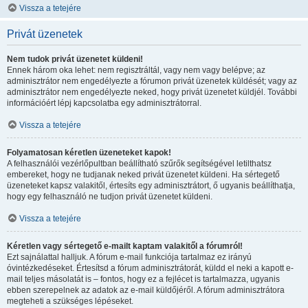
Vissza a tetejére
Privát üzenetek
Nem tudok privát üzenetet küldeni!
Ennek három oka lehet: nem regisztráltál, vagy nem vagy belépve; az
adminisztrátor nem engedélyezte a fórumon privát üzenetek küldését; vagy az
adminisztrátor nem engedélyezte neked, hogy privát üzenetet küldjél. További
információért lépj kapcsolatba egy adminisztrátorral.
Vissza a tetejére
Folyamatosan kéretlen üzeneteket kapok!
A felhasználói vezérlőpultban beállítható szűrők segítségével letilthatsz
embereket, hogy ne tudjanak neked privát üzenetet küldeni. Ha sértegető
üzeneteket kapsz valakitől, értesíts egy adminisztrátort, ő ugyanis beállíthatja,
hogy egy felhasználó ne tudjon privát üzenetet küldeni.
Vissza a tetejére
Kéretlen vagy sértegető e-mailt kaptam valakitől a fórumról!
Ezt sajnálattal halljuk. A fórum e-mail funkciója tartalmaz ez irányú
óvintézkedéseket. Értesítsd a fórum adminisztrátorát, küldd el neki a kapott e-
mail teljes másolatát is – fontos, hogy ez a fejlécet is tartalmazza, ugyanis
ebben szerepelnek az adatok az e-mail küldőjéről. A fórum adminisztrátora
megteheti a szükséges lépéseket.