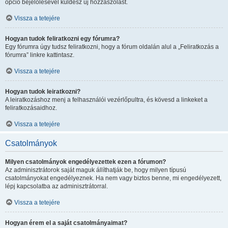
opció bejelölésével küldesz új hozzászólást.
Vissza a tetejére
Hogyan tudok feliratkozni egy fórumra?
Egy fórumra úgy tudsz feliratkozni, hogy a fórum oldalán alul a „Feliratkozás a
fórumra” linkre kattintasz.
Vissza a tetejére
Hogyan tudok leiratkozni?
A leiratkozáshoz menj a felhasználói vezérlőpultra, és kövesd a linkeket a
feliratkozásaidhoz.
Vissza a tetejére
Csatolmányok
Milyen csatolmányok engedélyezettek ezen a fórumon?
Az adminisztrátorok saját maguk állíthatják be, hogy milyen típusú
csatolmányokat engedélyeznek. Ha nem vagy biztos benne, mi engedélyezett,
lépj kapcsolatba az adminisztrátorral.
Vissza a tetejére
Hogyan érem el a saját csatolmányaimat?