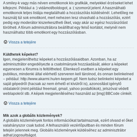
A smiley-k vagy más néven emotikonok kis grafikák, melyekkel érzéseket lehet
kifejezni. Például a :) vidámot/boldogot, a :( szomorút jelent. A használható
emotikonok teljes listája megtalálható a hozzászólás küldésénél. Lehetőleg ne
használj túl sok emotikont, mert nehezen lesz olvasható a hozzászólás, ezért
pedig egy moderátor kiszerkesztheti őket, vagy akár az egész hozzászólást
törölheti. A fórum adminisztrátora beállíthat egy felső korlátot, melynél nem
használhatsz több emotikont egy hozzászólásban.
Vissza a tetejére
Küldhetek képeket?
Igen, megjeleníthetsz képeket a hozzászólásaidban. Azonban, ha az
adminisztrátor engedélyezte a csatolmányok hozzáadását, akkor a képeket
egyenesen a fórumra is feltöltheted. Ellenkező esetben a képeket egy
publikus, mindenki által elérhető szerveren kell tárolnod, és onnan belinkelned
– például: http://www.akarmi.hu/en-kepem.gif. Nem tudsz belinkelni képeket a
saját gépedről (hacsak az nem érhető el kívülről is), azonosítást igénylő
oldalakról (mint például freemail, gmail, yahoo postafiókok), jelszóval védett
weblapokról stb. A képek megjelenítéséhez használd az [img] BBCode címkét.
Vissza a tetejére
Mik azok a globális közlemények?
A globális közlemények fontos információkat tartalmaznak, ezért olvasd el őket
valahányszor csak tudod. A felhasználói vezérlőpultban és minden fórum
tetején jelennek meg. Globális közlemények küldéséhez az adminisztrátor
adhat jogosultságot.