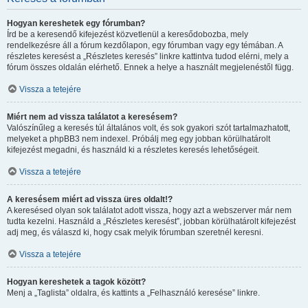
Hogyan kereshetek egy fórumban?
Írd be a keresendő kifejezést közvetlenül a keresődobozba, mely
rendelkezésre áll a fórum kezdőlapon, egy fórumban vagy egy témában. A
részletes keresést a „Részletes keresés” linkre kattintva tudod elérni, mely a
fórum összes oldalán elérhető. Ennek a helye a használt megjelenéstől függ.
Vissza a tetejére
Miért nem ad vissza találatot a keresésem?
Valószínűleg a keresés túl általános volt, és sok gyakori szót tartalmazhatott,
melyeket a phpBB3 nem indexel. Próbálj meg egy jobban körülhatárolt
kifejezést megadni, és használd ki a részletes keresés lehetőségeit.
Vissza a tetejére
A keresésem miért ad vissza üres oldalt!?
A keresésed olyan sok találatot adott vissza, hogy azt a webszerver már nem
tudta kezelni. Használd a „Részletes keresést”, jobban körülhatárolt kifejezést
adj meg, és válaszd ki, hogy csak melyik fórumban szeretnél keresni.
Vissza a tetejére
Hogyan kereshetek a tagok között?
Menj a „Taglista” oldalra, és kattints a „Felhasználó keresése” linkre.