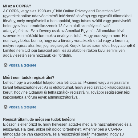
Mi az a COPPA?
A COPPA, vagyis az 1998-as „Child Online Privacy and Protection Act”
(gyerekek online adatvédelméről intézkedő törvény) egy egyesült államokbeli
törvény, mely megköveteli a honlapoktól, hogy írásos szülői vagy gondviselői
beleegyezéssel rendelkezzenek 13 éven aluli személyektől való
adatgyűjtéshez. Ez a törvény csak az Amerikai Egyesült Államokban lévő
szervereken működő fórumokra érvényes, tehát Magyarországon nem. Ha
nem vagy biztos benne, hogy ez a törvény vonatkozik-e rád vagy a fórumra,
melyre regisztrálsz, kérj jogi segítséget. Kérjük, tartsd szem előtt, hogy a phpBB
Limited nem tud jogi tanácsot adni, és az alább leírtakon kívül semmilyen
aggály esetén sem hozzájuk kell fordulni.
Vissza a tetejére
Miért nem tudok regisztrálni?
Lehet, hogy a weboldal tulajdonosa letiltotta az IP-címed vagy a regisztrálni
kívánt felhasználónevet. Az is előfordulhat, hogy a regisztráció kikapcsolásra
került, hogy ne tudjanak új felhasználók regisztrálni. További segítségért lépj
kapcsolatba a fórum egyik adminisztrátorával.
Vissza a tetejére
Regisztráltam, de mégsem tudok belépni
Először is ellenőrizd le, hogy helyesen adtad-e meg a felhasználóneved és a
jelszavad. Ha igen, akkor két dolog történhetett. Amennyiben a COPPA-
támogatás be van kapcsolva, és a regisztráció során megadtad, hogy 13