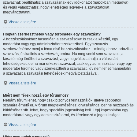
szavazhat; beállíthatsz a szavazásnak egy időkorlátot (napokban megadva);
és végül választhatsz, hogy lehetséges legyen-e a szavazatokat
megváltoztatatni.
Vissza a tetejére
Hogyan szerkeszthetek vagy törölhetek egy szavazást?
A hozzászólásokhoz hasonlóan a szavazásokat is csak a készítő, egy
moderátor vagy egy adminisztrátor szerkesztheti. Egy szavazás
szerkesztéséhez menj a téma első hozzászólásához – mindig ehhez tartozik a
szavazás, és kattints a
szerkeszt
gombra. Ha még senki sem szavazott, a
készítő még törölheti a szavazást, vagy megváltoztathatja a választási
lehetőségeket, de ha már érkezett szavazat, csak egy adminisztrátor vagy egy
moderátor törölheti vagy szerkesztheti a szavazást. Így nem lehet manipulálni
a szavazást a szavazási lehetőségek megváltoztatásával.
Vissza a tetejére
Miért nem férek hozzá egy fórumhoz?
Néhány fórum lehet, hogy csak bizonyos felhasználók, illetve csoportok
számára érhető el. A fórum megtekintéséhez, olvasásához, benne hozzászólás
küldéséhez stb. lehet, hogy speciális jogosultság kell. Lépj kapcsolatba egy
moderátorral vagy egy adminisztrátorral, és kérelmezd a jogosultságot.
Vissza a tetejére