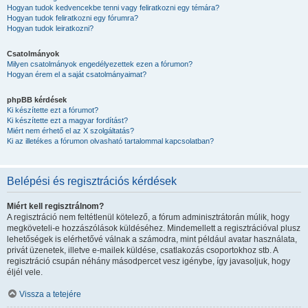
Hogyan tudok kedvencekbe tenni vagy feliratkozni egy témára?
Hogyan tudok feliratkozni egy fórumra?
Hogyan tudok leiratkozni?
Csatolmányok
Milyen csatolmányok engedélyezettek ezen a fórumon?
Hogyan érem el a saját csatolmányaimat?
phpBB kérdések
Ki készítette ezt a fórumot?
Ki készítette ezt a magyar fordítást?
Miért nem érhető el az X szolgáltatás?
Ki az illetékes a fórumon olvasható tartalommal kapcsolatban?
Belépési és regisztrációs kérdések
Miért kell regisztrálnom?
A regisztráció nem feltétlenül kötelező, a fórum adminisztrátorán múlik, hogy
megköveteli-e hozzászólások küldéséhez. Mindemellett a regisztrációval plusz
lehetőségek is elérhetővé válnak a számodra, mint például avatar használata,
privát üzenetek, illetve e-mailek küldése, csatlakozás csoportokhoz stb. A
regisztráció csupán néhány másodpercet vesz igénybe, így javasoljuk, hogy
éljél vele.
Vissza a tetejére