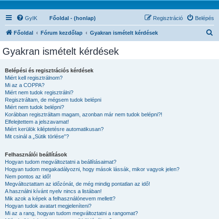
GyIK
Főoldal - (honlap)
Regisztráció
Belépés
K
Főoldal
Fórum kezdőlap
Gyakran ismételt kérdések
e
Gyakran ismételt kérdések
r
e
Belépési és regisztrációs kérdések
Miért kell regisztrálnom?
s
Mi az a COPPA?
é
Miért nem tudok regisztrálni?
Regisztráltam, de mégsem tudok belépni
s
Miért nem tudok belépni?
Korábban regisztráltam magam, azonban már nem tudok belépni?!
Elfelejtettem a jelszavamat!
Miért kerülök kiléptetésre automatikusan?
Mit csinál a „Sütik törlése”?
Felhasználói beállítások
Hogyan tudom megváltoztatni a beállításaimat?
Hogyan tudom megakadályozni, hogy mások lássák, mikor vagyok jelen?
Nem pontos az idő!
Megváltoztattam az időzónát, de még mindig pontatlan az idő!
A használni kívánt nyelv nincs a listában!
Mik azok a képek a felhasználónevem mellett?
Hogyan tudok avatart megjeleníteni?
Mi az a rang, hogyan tudom megváltoztatni a rangomat?