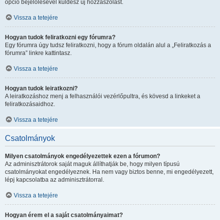
opció bejelölésével küldesz új hozzászólást.
Vissza a tetejére
Hogyan tudok feliratkozni egy fórumra?
Egy fórumra úgy tudsz feliratkozni, hogy a fórum oldalán alul a „Feliratkozás a
fórumra” linkre kattintasz.
Vissza a tetejére
Hogyan tudok leiratkozni?
A leiratkozáshoz menj a felhasználói vezérlőpultra, és kövesd a linkeket a
feliratkozásaidhoz.
Vissza a tetejére
Csatolmányok
Milyen csatolmányok engedélyezettek ezen a fórumon?
Az adminisztrátorok saját maguk állíthatják be, hogy milyen típusú
csatolmányokat engedélyeznek. Ha nem vagy biztos benne, mi engedélyezett,
lépj kapcsolatba az adminisztrátorral.
Vissza a tetejére
Hogyan érem el a saját csatolmányaimat?