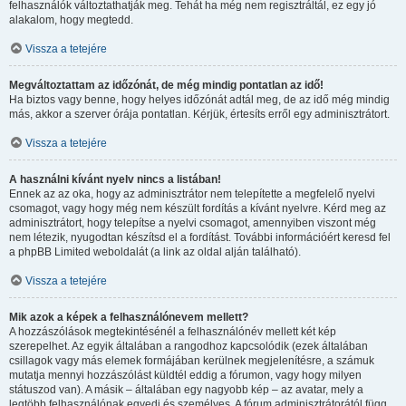
felhasználók változtathatják meg. Tehát ha még nem regisztráltál, ez egy jó
alakalom, hogy megtedd.
Vissza a tetejére
Megváltoztattam az időzónát, de még mindig pontatlan az idő!
Ha biztos vagy benne, hogy helyes időzónát adtál meg, de az idő még mindig
más, akkor a szerver órája pontatlan. Kérjük, értesíts erről egy adminisztrátort.
Vissza a tetejére
A használni kívánt nyelv nincs a listában!
Ennek az az oka, hogy az adminisztrátor nem telepítette a megfelelő nyelvi
csomagot, vagy hogy még nem készült fordítás a kívánt nyelvre. Kérd meg az
adminisztrátort, hogy telepítse a nyelvi csomagot, amennyiben viszont még
nem létezik, nyugodtan készítsd el a fordítást. További információért keresd fel
a phpBB Limited weboldalát (a link az oldal alján található).
Vissza a tetejére
Mik azok a képek a felhasználónevem mellett?
A hozzászólások megtekintésénél a felhasználónév mellett két kép
szerepelhet. Az egyik általában a rangodhoz kapcsolódik (ezek általában
csillagok vagy más elemek formájában kerülnek megjelenítésre, a számuk
mutatja mennyi hozzászólást küldtél eddig a fórumon, vagy hogy milyen
státuszod van). A másik – általában egy nagyobb kép – az avatar, mely a
legtöbb felhasználónak egyedi és személyes. A fórum adminisztrátorától függ,