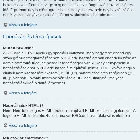
elsőként jelenjen meg. Ha nem látod ezt a linket, akkor ez a funkció nincs
bekapcsolva a fórumon, vagy még nem telt le az előugrasztáshoz szükséges
idő. Egy témát úgy is előreugraszthatsz, hogy küldesz bele egy hozzászólást –
ennél viszont vigyázz az aktuális fórum szabályainak betartására.
Vissza a tetejére
Formázás és téma típusok
Mi az a BBCode?
A BBCode a HTML nyelv egy speciális változata, mely nagy teret enged egy
szövegrészlet megformázásához. A BBCode használatának engedélyezése az
adminisztrátortól függ, de neked is lehetőséged van ki- vagy bekapcsolni a
hozzászólásaidnál. A BBCode hasonló felépítésű, mint a HTML, kivéve hogy a
címkék nem kacsacsőrök között („<” , ill. „>”), hanem szögletes zárójelben („[”,
ill. „]”) vannak. További információért lásd a BBCode útmutatót, melyet a
hozzászólásküldő oldalról érhetsz el.
Vissza a tetejére
Használhatok HTML-t?
Nem. Nem lehetséges HTML-t küldeni, majd azt HTML-ként is megjeleníteni. A
legtöbb HTML-lel létrehozható formázás BBCode használatával is elérhető.
Vissza a tetejére
Mik azok az emotikonok?