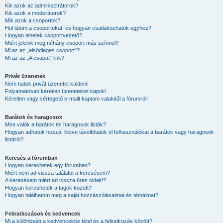
Kik azok az adminisztrátorok?
Kik azok a moderátorok?
Mik azok a csoportok?
Hol látom a csoportokat, és hogyan csatlakozhatok egyhez?
Hogyan lehetek csoportvezető?
Miért jelenik meg néhány csoport más színnel?
Mi az az „elsődleges csoport”?
Mi az az „A csapat” link?
Privát üzenetek
Nem tudok privát üzenetet küldeni!
Folyamatosan kéretlen üzeneteket kapok!
Kéretlen vagy sértegető e-mailt kaptam valakitől a fórumról!
Barátok és haragosok
Mire valók a barátok és haragosok listák?
Hogyan adhatok hozzá, illetve távolíthatok el felhasználókat a barátok vagy haragosok
listáról?
Keresés a fórumban
Hogyan kereshetek egy fórumban?
Miért nem ad vissza találatot a keresésem?
A keresésem miért ad vissza üres oldalt!?
Hogyan kereshetek a tagok között?
Hogyan találhatom meg a saját hozzászólásaimat és témáimat?
Feliratkozások és kedvencek
Mi a különbség a kedvencekbe tétel és a feliratkozás között?