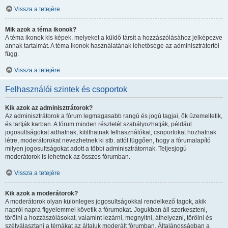
Vissza a tetejére
Mik azok a téma ikonok?
A téma ikonok kis képek, melyeket a küldő társít a hozzászólásához jelképezve
annak tartalmát. A téma ikonok használatának lehetősége az adminisztrátortól
függ.
Vissza a tetejére
Felhasználói szintek és csoportok
Kik azok az adminisztrátorok?
Az adminisztrátorok a fórum legmagasabb rangú és jogú tagjai, ők üzemeltetik,
és tartják karban. A fórum minden részletét szabályozhatják, például
jogosultságokat adhatnak, kitilthatnak felhasználókat, csoportokat hozhatnak
létre, moderátorokat nevezhetnek ki stb. attól függően, hogy a fórumalapító
milyen jogosultságokat adott a többi adminisztrátornak. Teljesjogú
moderátorok is lehetnek az összes fórumban.
Vissza a tetejére
Kik azok a moderátorok?
A moderátorok olyan különleges jogosultságokkal rendelkező tagok, akik
napról napra figyelemmel követik a fórumokat. Jogukban áll szerkeszteni,
törölni a hozzászólásokat, valamint lezárni, megnyitni, áthelyezni, törölni és
szétválasztani a témákat az általuk moderált fórumban. Általánosságban a