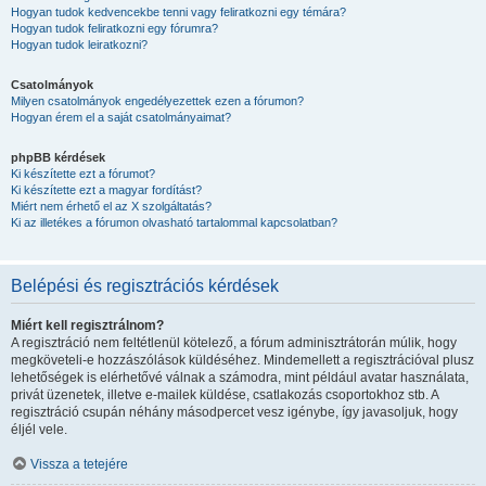
Hogyan tudok kedvencekbe tenni vagy feliratkozni egy témára?
Hogyan tudok feliratkozni egy fórumra?
Hogyan tudok leiratkozni?
Csatolmányok
Milyen csatolmányok engedélyezettek ezen a fórumon?
Hogyan érem el a saját csatolmányaimat?
phpBB kérdések
Ki készítette ezt a fórumot?
Ki készítette ezt a magyar fordítást?
Miért nem érhető el az X szolgáltatás?
Ki az illetékes a fórumon olvasható tartalommal kapcsolatban?
Belépési és regisztrációs kérdések
Miért kell regisztrálnom?
A regisztráció nem feltétlenül kötelező, a fórum adminisztrátorán múlik, hogy
megköveteli-e hozzászólások küldéséhez. Mindemellett a regisztrációval plusz
lehetőségek is elérhetővé válnak a számodra, mint például avatar használata,
privát üzenetek, illetve e-mailek küldése, csatlakozás csoportokhoz stb. A
regisztráció csupán néhány másodpercet vesz igénybe, így javasoljuk, hogy
éljél vele.
Vissza a tetejére