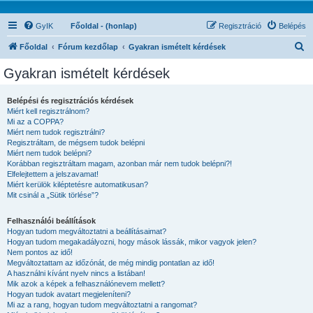
GyIK
Főoldal - (honlap)
Regisztráció
Belépés
K
Főoldal
Fórum kezdőlap
Gyakran ismételt kérdések
e
Gyakran ismételt kérdések
r
e
Belépési és regisztrációs kérdések
Miért kell regisztrálnom?
s
Mi az a COPPA?
é
Miért nem tudok regisztrálni?
Regisztráltam, de mégsem tudok belépni
s
Miért nem tudok belépni?
Korábban regisztráltam magam, azonban már nem tudok belépni?!
Elfelejtettem a jelszavamat!
Miért kerülök kiléptetésre automatikusan?
Mit csinál a „Sütik törlése”?
Felhasználói beállítások
Hogyan tudom megváltoztatni a beállításaimat?
Hogyan tudom megakadályozni, hogy mások lássák, mikor vagyok jelen?
Nem pontos az idő!
Megváltoztattam az időzónát, de még mindig pontatlan az idő!
A használni kívánt nyelv nincs a listában!
Mik azok a képek a felhasználónevem mellett?
Hogyan tudok avatart megjeleníteni?
Mi az a rang, hogyan tudom megváltoztatni a rangomat?