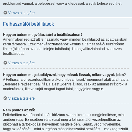
problémáid vannak a belépéssel vagy a kilépéssel, a sütik törlése segíthet.
Vissza a tetejére
Felhasználói beállítások
Hogyan tudom megváltoztatni a beállításaimat?
Amennyiben regisztrált felhasználó vagy, minden beállításod az adatbázisban
kerül tárolásra. Ezek megváltoztatásához kattints a
Felhasználói vezérlőpult
linkre (általában az oldal tetején található). Itt megváltoztathatod az összes
beállításodat.
Vissza a tetejére
Hogyan tudom megakadályozni, hogy mások lássák, mikor vagyok jelen?
A Felhasználói vezérlőpultban a „Fórum beállítások” menüpont alatt található a
„Jelenlét elrejtése” beállítás. Ha ezt
Igen
re állítod, csak az adminisztrátorok, a
moderátorok, illetve saját magad fogod látni, hogy jelen vagy-e.
Vissza a tetejére
Nem pontos az idő!
Feltehetően az időpontok más időzóna szerint kerülnek megjelenítésre, mint
amiben vagy. Ez esetben változtasd meg a felhasználói vezérlőpultban az
időzónád a tartózkodási helyednek megfelelően. Kérjük, vedd figyelembe,
hogy az időzónát – mint a legtöbb más felhasználói beállítást – csak regisztrált