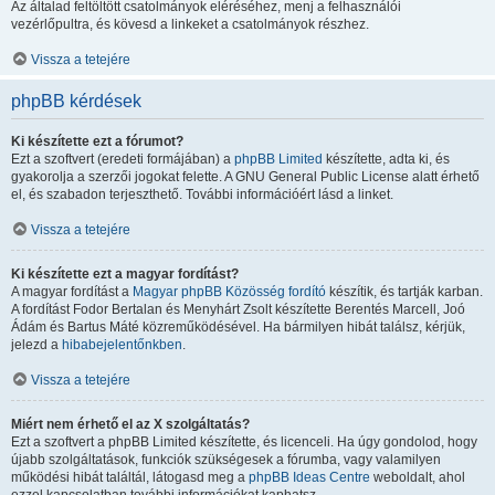
Az általad feltöltött csatolmányok eléréséhez, menj a felhasználói
vezérlőpultra, és kövesd a linkeket a csatolmányok részhez.
Vissza a tetejére
phpBB kérdések
Ki készítette ezt a fórumot?
Ezt a szoftvert (eredeti formájában) a
phpBB Limited
készítette, adta ki, és
gyakorolja a szerzői jogokat felette. A GNU General Public License alatt érhető
el, és szabadon terjeszthető. További információért lásd a linket.
Vissza a tetejére
Ki készítette ezt a magyar fordítást?
A magyar fordítást a
Magyar phpBB Közösség
fordító
készítik, és tartják karban.
A fordítást Fodor Bertalan és Menyhárt Zsolt készítette Berentés Marcell, Joó
Ádám és Bartus Máté közreműködésével. Ha bármilyen hibát találsz, kérjük,
jelezd a
hibabejelentőnkben
.
Vissza a tetejére
Miért nem érhető el az X szolgáltatás?
Ezt a szoftvert a phpBB Limited készítette, és licenceli. Ha úgy gondolod, hogy
újabb szolgáltatások, funkciók szükségesek a fórumba, vagy valamilyen
működési hibát találtál, látogasd meg a
phpBB Ideas Centre
weboldalt, ahol