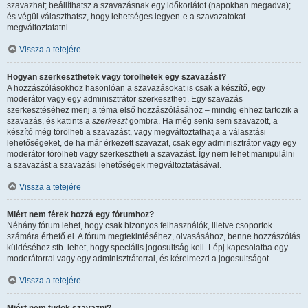
szavazhat; beállíthatsz a szavazásnak egy időkorlátot (napokban megadva);
és végül választhatsz, hogy lehetséges legyen-e a szavazatokat
megváltoztatatni.
Vissza a tetejére
Hogyan szerkeszthetek vagy törölhetek egy szavazást?
A hozzászólásokhoz hasonlóan a szavazásokat is csak a készítő, egy
moderátor vagy egy adminisztrátor szerkesztheti. Egy szavazás
szerkesztéséhez menj a téma első hozzászólásához – mindig ehhez tartozik a
szavazás, és kattints a
szerkeszt
gombra. Ha még senki sem szavazott, a
készítő még törölheti a szavazást, vagy megváltoztathatja a választási
lehetőségeket, de ha már érkezett szavazat, csak egy adminisztrátor vagy egy
moderátor törölheti vagy szerkesztheti a szavazást. Így nem lehet manipulálni
a szavazást a szavazási lehetőségek megváltoztatásával.
Vissza a tetejére
Miért nem férek hozzá egy fórumhoz?
Néhány fórum lehet, hogy csak bizonyos felhasználók, illetve csoportok
számára érhető el. A fórum megtekintéséhez, olvasásához, benne hozzászólás
küldéséhez stb. lehet, hogy speciális jogosultság kell. Lépj kapcsolatba egy
moderátorral vagy egy adminisztrátorral, és kérelmezd a jogosultságot.
Vissza a tetejére