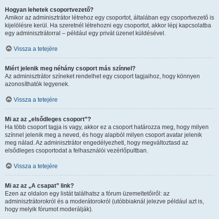
Hogyan lehetek csoportvezető?
Amikor az adminisztrátor létrehoz egy csoportot, általában egy csoportvezető is
kijelölésre kerül. Ha szeretnél létrehozni egy csoportot, akkor lépj kapcsolatba
egy adminisztrátorral – például egy privát üzenet küldésével.
Vissza a tetejére
Miért jelenik meg néhány csoport más színnel?
Az adminisztrátor színeket rendelhet egy csoport tagjaihoz, hogy könnyen
azonosíthatók legyenek.
Vissza a tetejére
Mi az az „elsődleges csoport”?
Ha több csoport tagja is vagy, akkor ez a csoport határozza meg, hogy milyen
színnel jelenik meg a neved, és hogy alapból milyen csoport avatar jelenik
meg nálad. Az adminisztrátor engedélyezheti, hogy megváltoztasd az
elsődleges csoportodat a felhasználói vezérlőpultban.
Vissza a tetejére
Mi az az „A csapat” link?
Ezen az oldalon egy listát találhatsz a fórum üzemeltetőiről: az
adminisztrátorokról és a moderátorokról (utóbbiaknál jelezve például azt is,
hogy melyik fórumot moderálják).