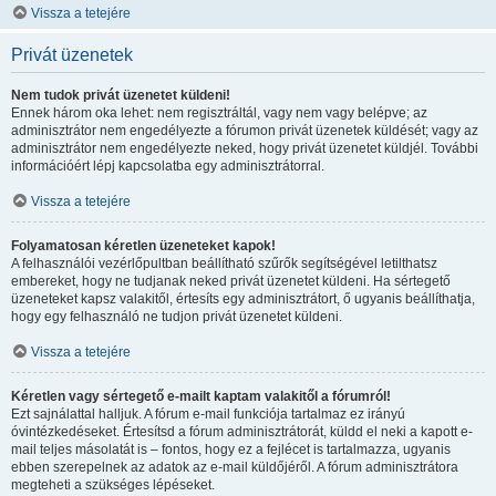
Vissza a tetejére
Privát üzenetek
Nem tudok privát üzenetet küldeni!
Ennek három oka lehet: nem regisztráltál, vagy nem vagy belépve; az
adminisztrátor nem engedélyezte a fórumon privát üzenetek küldését; vagy az
adminisztrátor nem engedélyezte neked, hogy privát üzenetet küldjél. További
információért lépj kapcsolatba egy adminisztrátorral.
Vissza a tetejére
Folyamatosan kéretlen üzeneteket kapok!
A felhasználói vezérlőpultban beállítható szűrők segítségével letilthatsz
embereket, hogy ne tudjanak neked privát üzenetet küldeni. Ha sértegető
üzeneteket kapsz valakitől, értesíts egy adminisztrátort, ő ugyanis beállíthatja,
hogy egy felhasználó ne tudjon privát üzenetet küldeni.
Vissza a tetejére
Kéretlen vagy sértegető e-mailt kaptam valakitől a fórumról!
Ezt sajnálattal halljuk. A fórum e-mail funkciója tartalmaz ez irányú
óvintézkedéseket. Értesítsd a fórum adminisztrátorát, küldd el neki a kapott e-
mail teljes másolatát is – fontos, hogy ez a fejlécet is tartalmazza, ugyanis
ebben szerepelnek az adatok az e-mail küldőjéről. A fórum adminisztrátora
megteheti a szükséges lépéseket.