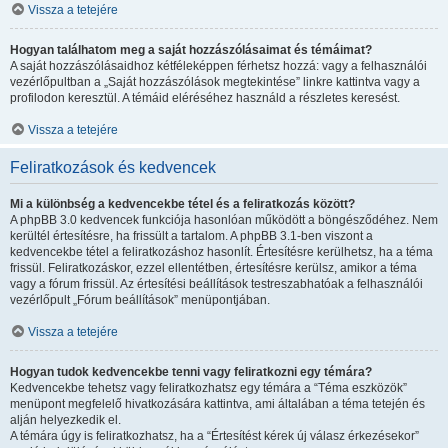
Vissza a tetejére
Hogyan találhatom meg a saját hozzászólásaimat és témáimat?
A saját hozzászólásaidhoz kétféleképpen férhetsz hozzá: vagy a felhasználói
vezérlőpultban a „Saját hozzászólások megtekintése” linkre kattintva vagy a
profilodon keresztül. A témáid eléréséhez használd a részletes keresést.
Vissza a tetejére
Feliratkozások és kedvencek
Mi a különbség a kedvencekbe tétel és a feliratkozás között?
A phpBB 3.0 kedvencek funkciója hasonlóan működött a böngésződéhez. Nem
kerültél értesítésre, ha frissült a tartalom. A phpBB 3.1-ben viszont a
kedvencekbe tétel a feliratkozáshoz hasonlít. Értesítésre kerülhetsz, ha a téma
frissül. Feliratkozáskor, ezzel ellentétben, értesítésre kerülsz, amikor a téma
vagy a fórum frissül. Az értesítési beállítások testreszabhatóak a felhasználói
vezérlőpult „Fórum beállítások” menüpontjában.
Vissza a tetejére
Hogyan tudok kedvencekbe tenni vagy feliratkozni egy témára?
Kedvencekbe tehetsz vagy feliratkozhatsz egy témára a “Téma eszközök”
menüpont megfelelő hivatkozására kattintva, ami általában a téma tetején és
alján helyezkedik el.
A témára úgy is feliratkozhatsz, ha a “Értesítést kérek új válasz érkezésekor”