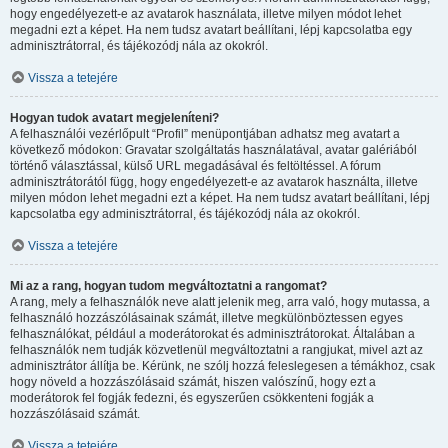
hogy engedélyezett-e az avatarok használata, illetve milyen módot lehet
megadni ezt a képet. Ha nem tudsz avatart beállítani, lépj kapcsolatba egy
adminisztrátorral, és tájékozódj nála az okokról.
Vissza a tetejére
Hogyan tudok avatart megjeleníteni?
A felhasználói vezérlőpult “Profil” menüpontjában adhatsz meg avatart a
következő módokon: Gravatar szolgáltatás használatával, avatar galériából
történő választással, külső URL megadásával és feltöltéssel. A fórum
adminisztrátorától függ, hogy engedélyezett-e az avatarok használta, illetve
milyen módon lehet megadni ezt a képet. Ha nem tudsz avatart beállítani, lépj
kapcsolatba egy adminisztrátorral, és tájékozódj nála az okokról.
Vissza a tetejére
Mi az a rang, hogyan tudom megváltoztatni a rangomat?
A rang, mely a felhasználók neve alatt jelenik meg, arra való, hogy mutassa, a
felhasználó hozzászólásainak számát, illetve megkülönböztessen egyes
felhasználókat, például a moderátorokat és adminisztrátorokat. Általában a
felhasználók nem tudják közvetlenül megváltoztatni a rangjukat, mivel azt az
adminisztrátor állítja be. Kérünk, ne szólj hozzá feleslegesen a témákhoz, csak
hogy növeld a hozzászólásaid számát, hiszen valószínű, hogy ezt a
moderátorok fel fogják fedezni, és egyszerűen csökkenteni fogják a
hozzászólásaid számát.
Vissza a tetejére