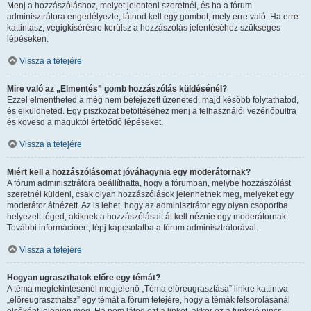
Menj a hozzászóláshoz, melyet jelenteni szeretnél, és ha a fórum
adminisztrátora engedélyezte, látnod kell egy gombot, mely erre való. Ha erre
kattintasz, végigkísérésre kerülsz a hozzászólás jelentéséhez szükséges
lépéseken.
Vissza a tetejére
Mire való az „Elmentés” gomb hozzászólás küldésénél?
Ezzel elmentheted a még nem befejezett üzeneted, majd később folytathatod,
és elküldheted. Egy piszkozat betöltéséhez menj a felhasználói vezérlőpultra
és kövesd a maguktól értetődő lépéseket.
Vissza a tetejére
Miért kell a hozzászólásomat jóváhagynia egy moderátornak?
A fórum adminisztrátora beállíthatta, hogy a fórumban, melybe hozzászólást
szeretnél küldeni, csak olyan hozzászólások jelenhetnek meg, melyeket egy
moderátor átnézett. Az is lehet, hogy az adminisztrátor egy olyan csoportba
helyezett téged, akiknek a hozzászólásait át kell néznie egy moderátornak.
További információért, lépj kapcsolatba a fórum adminisztrátorával.
Vissza a tetejére
Hogyan ugraszthatok előre egy témát?
A téma megtekintésénél megjelenő „Téma előreugrasztása” linkre kattintva
„előreugraszthatsz” egy témát a fórum tetejére, hogy a témák felsorolásánál