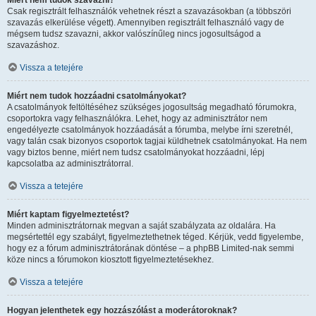
Miért nem tudok szavazni?
Csak regisztrált felhasználók vehetnek részt a szavazásokban (a többszöri
szavazás elkerülése végett). Amennyiben regisztrált felhasználó vagy de
mégsem tudsz szavazni, akkor valószínűleg nincs jogosultságod a
szavazáshoz.
Vissza a tetejére
Miért nem tudok hozzáadni csatolmányokat?
A csatolmányok feltöltéséhez szükséges jogosultság megadható fórumokra,
csoportokra vagy felhasználókra. Lehet, hogy az adminisztrátor nem
engedélyezte csatolmányok hozzáadását a fórumba, melybe írni szeretnél,
vagy talán csak bizonyos csoportok tagjai küldhetnek csatolmányokat. Ha nem
vagy biztos benne, miért nem tudsz csatolmányokat hozzáadni, lépj
kapcsolatba az adminisztrátorral.
Vissza a tetejére
Miért kaptam figyelmeztetést?
Minden adminisztrátornak megvan a saját szabályzata az oldalára. Ha
megsértettél egy szabályt, figyelmeztethetnek téged. Kérjük, vedd figyelembe,
hogy ez a fórum adminisztrátorának döntése – a phpBB Limited-nak semmi
köze nincs a fórumokon kiosztott figyelmeztetésekhez.
Vissza a tetejére
Hogyan jelenthetek egy hozzászólást a moderátoroknak?