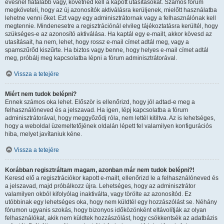
évesnél fiatalabb vagy, követned kell a kapott utasításokat. Számos fórum
megköveteli, hogy az új azonosítók aktiválásra kerüljenek, mielőtt használatba
lehetne venni őket. Ezt vagy egy adminisztrátornak vagy a felhasználónak kell
megtennie. Mindenesetre a regisztrációnál elvileg tájékoztatásra kerültél, hogy
szükséges-e az azonosító aktiválása. Ha kaptál egy e-mailt, akkor kövesd az
utasításait, ha nem, lehet, hogy rossz e-mail címet adtál meg, vagy a
spamszűrőd kiszűrte. Ha biztos vagy benne, hogy helyes e-mail címet adtál
meg, próbálj meg kapcsolatba lépni a fórum adminisztrátorával.
Vissza a tetejére
Miért nem tudok belépni?
Ennek számos oka lehet. Először is ellenőrizd, hogy jól adtad-e meg a
felhasználóneved és a jelszavad. Ha igen, lépj kapcsolatba a fórum
adminisztrátorával, hogy meggyőződj róla, nem lettél kitiltva. Az is lehetséges,
hogy a weboldal üzemeltetőjének oldalán lépett fel valamilyen konfigurációs
hiba, melyet javítaniuk kéne.
Vissza a tetejére
Korábban regisztráltam magam, azonban már nem tudok belépni?!
Keresd elő a regisztrációkor kapott e-mailt, ellenőrizd le a felhasználóneved és
a jelszavad, majd próbálkozz újra. Lehetséges, hogy az adminisztrátor
valamilyen okból kifolyólag inaktiválta, vagy törölte az azonosítód. Ez
utóbbinak egy lehetséges oka, hogy nem küldtél egy hozzászólást se. Néhány
fórumon ugyanis szokás, hogy bizonyos időközönként eltávolítják az olyan
felhasználókat, akik nem küldtek hozzászólást, hogy csökkentsék az adatbázis