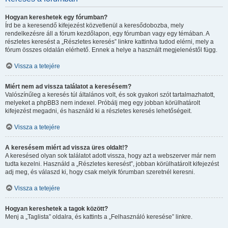
Hogyan kereshetek egy fórumban?
Írd be a keresendő kifejezést közvetlenül a keresődobozba, mely
rendelkezésre áll a fórum kezdőlapon, egy fórumban vagy egy témában. A
részletes keresést a „Részletes keresés” linkre kattintva tudod elérni, mely a
fórum összes oldalán elérhető. Ennek a helye a használt megjelenéstől függ.
Vissza a tetejére
Miért nem ad vissza találatot a keresésem?
Valószínűleg a keresés túl általános volt, és sok gyakori szót tartalmazhatott,
melyeket a phpBB3 nem indexel. Próbálj meg egy jobban körülhatárolt
kifejezést megadni, és használd ki a részletes keresés lehetőségeit.
Vissza a tetejére
A keresésem miért ad vissza üres oldalt!?
A keresésed olyan sok találatot adott vissza, hogy azt a webszerver már nem
tudta kezelni. Használd a „Részletes keresést”, jobban körülhatárolt kifejezést
adj meg, és válaszd ki, hogy csak melyik fórumban szeretnél keresni.
Vissza a tetejére
Hogyan kereshetek a tagok között?
Menj a „Taglista” oldalra, és kattints a „Felhasználó keresése” linkre.