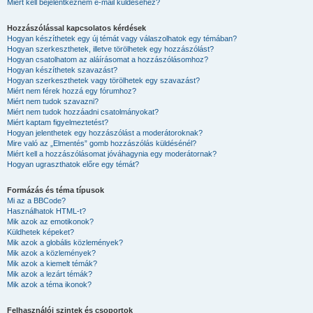
Miért kell bejelentkeznem e-mail küldéséhez?
Hozzászólással kapcsolatos kérdések
Hogyan készíthetek egy új témát vagy válaszolhatok egy témában?
Hogyan szerkeszthetek, illetve törölhetek egy hozzászólást?
Hogyan csatolhatom az aláírásomat a hozzászólásomhoz?
Hogyan készíthetek szavazást?
Hogyan szerkeszthetek vagy törölhetek egy szavazást?
Miért nem férek hozzá egy fórumhoz?
Miért nem tudok szavazni?
Miért nem tudok hozzáadni csatolmányokat?
Miért kaptam figyelmeztetést?
Hogyan jelenthetek egy hozzászólást a moderátoroknak?
Mire való az „Elmentés” gomb hozzászólás küldésénél?
Miért kell a hozzászólásomat jóváhagynia egy moderátornak?
Hogyan ugraszthatok előre egy témát?
Formázás és téma típusok
Mi az a BBCode?
Használhatok HTML-t?
Mik azok az emotikonok?
Küldhetek képeket?
Mik azok a globális közlemények?
Mik azok a közlemények?
Mik azok a kiemelt témák?
Mik azok a lezárt témák?
Mik azok a téma ikonok?
Felhasználói szintek és csoportok