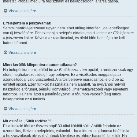
méretét. Próbálj meg újra regisztrálni és bekapcsolódni a társalgásba.
Vissza a tetejére
Elfelejtettem a jelszavamat!
Semmi pánik! A jelszavad ugyan nem lehet utólag kideríteni, de lehetőséged
van új készítésére. Ehhez menj a belépés oldalra, majd kattints az
Elfelejtettem
a jelszavam
linkre. Kövesd az utasításokat, és rövid időn belül újra be kell
tudnod lépned.
Vissza a tetejére
Miért kerülök kiléptetésre automatikusan?
Ha belépéskor nem jelölöd be az
Emlékezzen rám
opciót, a rendszer csak egy
előre meghatározott ideig hagy belépve. Ez a viselkedés meggátolja az
azonosítóddal való visszaélést. A tartós belépve maradáshoz jelöld be az
említett opciót. Ezen funkció használata nem ajánlott, ha nyilvános helyről
használod a fórumot, például könyvtárból, internetkávézóból vagy egyetemi
laborból. Ha nem látod a jelölőnégyzetet, a fórumon valószínűleg nincs
bekapcsolva ez a funkció.
Vissza a tetejére
Mit csinál a „Sütik törlése”?
Ez a funkció törli az összes phpBB3 által küldött sütit. A sütik feladata az
azonosítás, illetve a beléptetés, valamint – ha a fórum tulajdonosa beállította –
a hozzászólások olvasottságának követése és ehhez hasonló funkciók. Ha