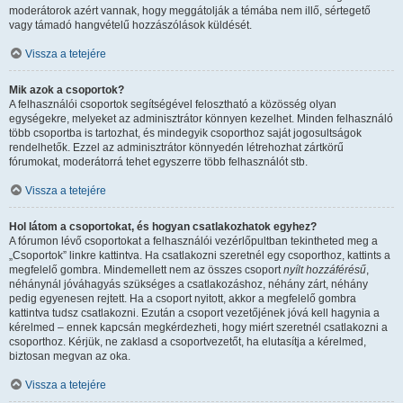
moderátorok azért vannak, hogy meggátolják a témába nem illő, sértegető
vagy támadó hangvételű hozzászólások küldését.
Vissza a tetejére
Mik azok a csoportok?
A felhasználói csoportok segítségével felosztható a közösség olyan
egységekre, melyeket az adminisztrátor könnyen kezelhet. Minden felhasználó
több csoportba is tartozhat, és mindegyik csoporthoz saját jogosultságok
rendelhetők. Ezzel az adminisztrátor könnyedén létrehozhat zártkörű
fórumokat, moderátorrá tehet egyszerre több felhasználót stb.
Vissza a tetejére
Hol látom a csoportokat, és hogyan csatlakozhatok egyhez?
A fórumon lévő csoportokat a felhasználói vezérlőpultban tekintheted meg a
„Csoportok” linkre kattintva. Ha csatlakozni szeretnél egy csoporthoz, kattints a
megfelelő gombra. Mindemellett nem az összes csoport
nyílt hozzáférésű
,
néhánynál jóváhagyás szükséges a csatlakozáshoz, néhány zárt, néhány
pedig egyenesen rejtett. Ha a csoport nyitott, akkor a megfelelő gombra
kattintva tudsz csatlakozni. Ezután a csoport vezetőjének jóvá kell hagynia a
kérelmed – ennek kapcsán megkérdezheti, hogy miért szeretnél csatlakozni a
csoporthoz. Kérjük, ne zaklasd a csoportvezetőt, ha elutasítja a kérelmed,
biztosan megvan az oka.
Vissza a tetejére