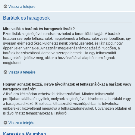
Vissza a tetejére
Barátok és haragosok
Mire valók a barátok és haragosok listák?
Ezen listák segítségével rendszerezheted a fórum többi tagját. A barátok
listában szereplő felhasználók megjelennek a felhasználói vezérlőpultban, így
gyorsan elérheted őket, küldhetsz nekik privát üzenetet, és láthatod, hogy
éppen jelen vannak-e. A használt megjelenés támogatásától függően, a
barátok hozzászólásai kiemelve szerepelhetnek. Ha egy felhasználót
haragosként jelölsz meg, akkor a hozzászólásai alapból nem fognak
megjelenni.
Vissza a tetejére
Hogyan adhatok hozzá, illetve távolíthatok el felhasználókat a barátok vagy
haragosok listáról?
A listáidra két módon vehetsz fel felhasználókat. Minden felhasználó
profiljában található egy link, melynek segítségével felveheted a barátaid vagy
a haragosaid közé. Emellett a felhasználói vezérlőpultban is felvehetsz
embereket, közvetlenül megadva a felhasználónevüket. Ugyanezen oldalon el
is távolíthatsz felhasználókat a listáidról.
Vissza a tetejére
Keresés a fórumban