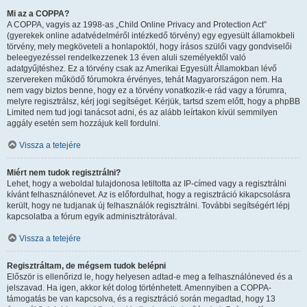
Mi az a COPPA?
A COPPA, vagyis az 1998-as „Child Online Privacy and Protection Act”
(gyerekek online adatvédelméről intézkedő törvény) egy egyesült államokbeli
törvény, mely megköveteli a honlapoktól, hogy írásos szülői vagy gondviselői
beleegyezéssel rendelkezzenek 13 éven aluli személyektől való
adatgyűjtéshez. Ez a törvény csak az Amerikai Egyesült Államokban lévő
szervereken működő fórumokra érvényes, tehát Magyarországon nem. Ha
nem vagy biztos benne, hogy ez a törvény vonatkozik-e rád vagy a fórumra,
melyre regisztrálsz, kérj jogi segítséget. Kérjük, tartsd szem előtt, hogy a phpBB
Limited nem tud jogi tanácsot adni, és az alább leírtakon kívül semmilyen
aggály esetén sem hozzájuk kell fordulni.
Vissza a tetejére
Miért nem tudok regisztrálni?
Lehet, hogy a weboldal tulajdonosa letiltotta az IP-címed vagy a regisztrálni
kívánt felhasználónevet. Az is előfordulhat, hogy a regisztráció kikapcsolásra
került, hogy ne tudjanak új felhasználók regisztrálni. További segítségért lépj
kapcsolatba a fórum egyik adminisztrátorával.
Vissza a tetejére
Regisztráltam, de mégsem tudok belépni
Először is ellenőrizd le, hogy helyesen adtad-e meg a felhasználóneved és a
jelszavad. Ha igen, akkor két dolog történhetett. Amennyiben a COPPA-
támogatás be van kapcsolva, és a regisztráció során megadtad, hogy 13