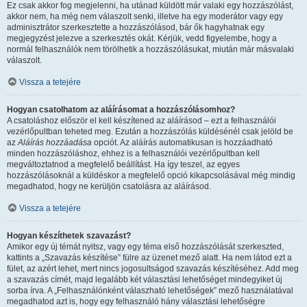
Ez csak akkor fog megjelenni, ha utánad küldött már valaki egy hozzászólást,
akkor nem, ha még nem válaszolt senki, illetve ha egy moderátor vagy egy
adminisztrátor szerkesztette a hozzászólásod, bár ők hagyhatnak egy
megjegyzést jelezve a szerkesztés okát. Kérjük, vedd figyelembe, hogy a
normál felhasználók nem törölhetik a hozzászólásukat, miután már másvalaki
válaszolt.
Vissza a tetejére
Hogyan csatolhatom az aláírásomat a hozzászólásomhoz?
A csatoláshoz először el kell készítened az aláírásod – ezt a felhasználói
vezérlőpultban teheted meg. Ezután a hozzászólás küldésénél csak jelöld be
az
Aláírás hozzáadása
opciót. Az aláírás automatikusan is hozzáadható
minden hozzászóláshoz, ehhez is a felhasználói vezérlőpultban kell
megváltoztatnod a megfelelő beállítást. Ha így teszel, az egyes
hozzászólásoknál a küldéskor a megfelelő opció kikapcsolásával még mindig
megadhatod, hogy ne kerüljön csatolásra az aláírásod.
Vissza a tetejére
Hogyan készíthetek szavazást?
Amikor egy új témát nyitsz, vagy egy téma első hozzászólását szerkeszted,
kattints a „Szavazás készítése” fülre az üzenet mező alatt. Ha nem látod ezt a
fület, az azért lehet, mert nincs jogosultságod szavazás készítéséhez. Add meg
a szavazás címét, majd legalább két választási lehetőséget mindegyiket új
sorba írva. A „Felhasználónként válaszható lehetőségek” mező használatával
megadhatod azt is, hogy egy felhasználó hány választási lehetőségre