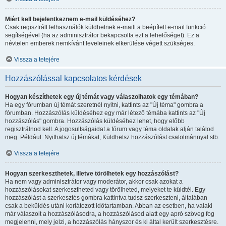
Miért kell bejelentkeznem e-mail küldéséhez?
Csak regisztrált felhasználók küldhetnek e-mailt a beépített e-mail funkció
segítségével (ha az adminisztrátor bekapcsolta ezt a lehetőséget). Ez a
névtelen emberek nemkívánt leveleinek elkerülése végett szükséges.
Vissza a tetejére
Hozzászólással kapcsolatos kérdések
Hogyan készíthetek egy új témát vagy válaszolhatok egy témában?
Ha egy fórumban új témát szeretnél nyitni, kattints az "Új téma" gombra a
fórumban. Hozzászólás küldéséhez egy már létező témába kattints az "Új
hozzászólás" gombra. Hozzászólás küldéséhez lehet, hogy előbb
regisztrálnod kell. A jogosultságaidat a fórum vagy téma oldalak alján találod
meg. Például: Nyithatsz új témákat, Küldhetsz hozzászólást csatolmánnyal stb.
Vissza a tetejére
Hogyan szerkeszthetek, illetve törölhetek egy hozzászólást?
Ha nem vagy adminisztrátor vagy moderátor, akkor csak azokat a
hozzászólásokat szerkesztheted vagy törölheted, melyeket te küldtél. Egy
hozzászólást a szerkesztés gombra kattintva tudsz szerkeszteni, általában
csak a beküldés utáni korlátozott időtartamban. Abban az esetben, ha valaki
már válaszolt a hozzászólásodra, a hozzászólásod alatt egy apró szöveg fog
megjelenni, mely jelzi, a hozzászólás hányszor és ki által került szerkesztésre.