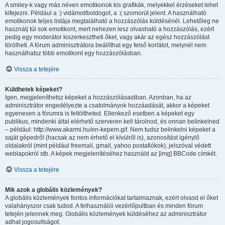
A smiley-k vagy más néven emotikonok kis grafikák, melyekkel érzéseket lehet
kifejezni. Például a :) vidámot/boldogot, a :( szomorút jelent. A használható
emotikonok teljes listája megtalálható a hozzászólás küldésénél. Lehetőleg ne
használj túl sok emotikont, mert nehezen lesz olvasható a hozzászólás, ezért
pedig egy moderátor kiszerkesztheti őket, vagy akár az egész hozzászólást
törölheti. A fórum adminisztrátora beállíthat egy felső korlátot, melynél nem
használhatsz több emotikont egy hozzászólásban.
Vissza a tetejére
Küldhetek képeket?
Igen, megjeleníthetsz képeket a hozzászólásaidban. Azonban, ha az
adminisztrátor engedélyezte a csatolmányok hozzáadását, akkor a képeket
egyenesen a fórumra is feltöltheted. Ellenkező esetben a képeket egy
publikus, mindenki által elérhető szerveren kell tárolnod, és onnan belinkelned
– például: http://www.akarmi.hu/en-kepem.gif. Nem tudsz belinkelni képeket a
saját gépedről (hacsak az nem érhető el kívülről is), azonosítást igénylő
oldalakról (mint például freemail, gmail, yahoo postafiókok), jelszóval védett
weblapokról stb. A képek megjelenítéséhez használd az [img] BBCode címkét.
Vissza a tetejére
Mik azok a globális közlemények?
A globális közlemények fontos információkat tartalmaznak, ezért olvasd el őket
valahányszor csak tudod. A felhasználói vezérlőpultban és minden fórum
tetején jelennek meg. Globális közlemények küldéséhez az adminisztrátor
adhat jogosultságot.