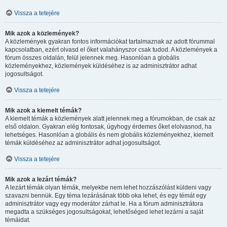
Vissza a tetejére
Mik azok a közlemények?
A közlemények gyakran fontos információkat tartalmaznak az adott fórummal
kapcsolatban, ezért olvasd el őket valahányszor csak tudod. A közlemények a
fórum összes oldalán, felül jelennek meg. Hasonlóan a globális
közleményekhez, közlemények küldéséhez is az adminisztrátor adhat
jogosultságot.
Vissza a tetejére
Mik azok a kiemelt témák?
A kiemelt témák a közlemények alatt jelennek meg a fórumokban, de csak az
első oldalon. Gyakran elég fontosak, úgyhogy érdemes őket elolvasnod, ha
lehetséges. Hasonlóan a globális és nem globális közleményekhez, kiemelt
témák küldéséhez az adminisztrátor adhat jogosultságot.
Vissza a tetejére
Mik azok a lezárt témák?
A lezárt témák olyan témák, melyekbe nem lehet hozzászólást küldeni vagy
szavazni bennük. Egy téma lezárásának több oka lehet, és egy témát egy
adminisztrátor vagy egy moderátor zárhat le. Ha a fórum adminisztrátora
megadta a szükséges jogosultságokat, lehetőséged lehet lezárni a saját
témáidat.