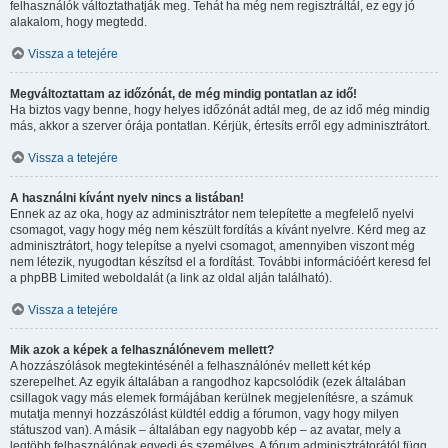
felhasználók változtathatják meg. Tehát ha még nem regisztráltál, ez egy jó
alakalom, hogy megtedd.
Vissza a tetejére
Megváltoztattam az időzónát, de még mindig pontatlan az idő!
Ha biztos vagy benne, hogy helyes időzónát adtál meg, de az idő még mindig
más, akkor a szerver órája pontatlan. Kérjük, értesíts erről egy adminisztrátort.
Vissza a tetejére
A használni kívánt nyelv nincs a listában!
Ennek az az oka, hogy az adminisztrátor nem telepítette a megfelelő nyelvi
csomagot, vagy hogy még nem készült fordítás a kívánt nyelvre. Kérd meg az
adminisztrátort, hogy telepítse a nyelvi csomagot, amennyiben viszont még
nem létezik, nyugodtan készítsd el a fordítást. További információért keresd fel
a phpBB Limited weboldalát (a link az oldal alján található).
Vissza a tetejére
Mik azok a képek a felhasználónevem mellett?
A hozzászólások megtekintésénél a felhasználónév mellett két kép
szerepelhet. Az egyik általában a rangodhoz kapcsolódik (ezek általában
csillagok vagy más elemek formájában kerülnek megjelenítésre, a számuk
mutatja mennyi hozzászólást küldtél eddig a fórumon, vagy hogy milyen
státuszod van). A másik – általában egy nagyobb kép – az avatar, mely a
legtöbb felhasználónak egyedi és személyes. A fórum adminisztrátorától függ,