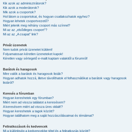
Kik azok az adminisztrátorok?
Kik azok a moderátorok?
Mik azok a csoportok?
Hol látom a csoportokat, és hogyan csatlakozhatok egyhez?
Hogyan lehetek csoportvezető?
Miért jelenik meg néhány csoport más színnel?
Mi az az „elsődleges csoport”?
Mi az az „A csapat” link?
Privát üzenetek
Nem tudok privát üzenetet küldeni!
Folyamatosan kéretlen üzeneteket kapok!
Kéretlen vagy sértegető e-mailt kaptam valakitől a fórumról!
Barátok és haragosok
Mire valók a barátok és haragosok listák?
Hogyan adhatok hozzá, illetve távolíthatok el felhasználókat a barátok vagy haragosok
listáról?
Keresés a fórumban
Hogyan kereshetek egy fórumban?
Miért nem ad vissza találatot a keresésem?
A keresésem miért ad vissza üres oldalt!?
Hogyan kereshetek a tagok között?
Hogyan találhatom meg a saját hozzászólásaimat és témáimat?
Feliratkozások és kedvencek
Mi a különbség a kedvencekbe tétel és a feliratkozás között?