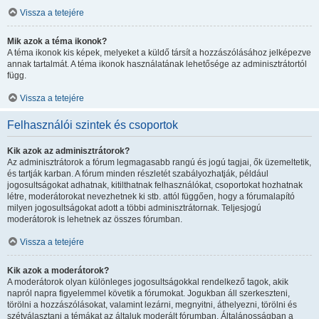
Vissza a tetejére
Mik azok a téma ikonok?
A téma ikonok kis képek, melyeket a küldő társít a hozzászólásához jelképezve
annak tartalmát. A téma ikonok használatának lehetősége az adminisztrátortól
függ.
Vissza a tetejére
Felhasználói szintek és csoportok
Kik azok az adminisztrátorok?
Az adminisztrátorok a fórum legmagasabb rangú és jogú tagjai, ők üzemeltetik,
és tartják karban. A fórum minden részletét szabályozhatják, például
jogosultságokat adhatnak, kitilthatnak felhasználókat, csoportokat hozhatnak
létre, moderátorokat nevezhetnek ki stb. attól függően, hogy a fórumalapító
milyen jogosultságokat adott a többi adminisztrátornak. Teljesjogú
moderátorok is lehetnek az összes fórumban.
Vissza a tetejére
Kik azok a moderátorok?
A moderátorok olyan különleges jogosultságokkal rendelkező tagok, akik
napról napra figyelemmel követik a fórumokat. Jogukban áll szerkeszteni,
törölni a hozzászólásokat, valamint lezárni, megnyitni, áthelyezni, törölni és
szétválasztani a témákat az általuk moderált fórumban. Általánosságban a