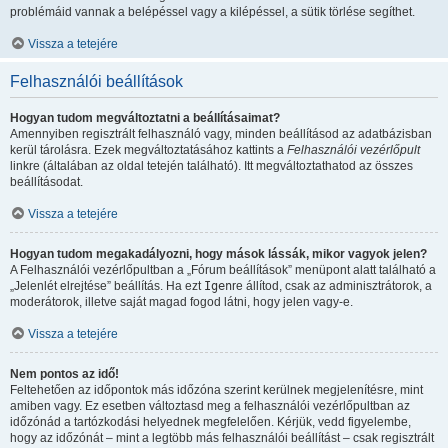
problémáid vannak a belépéssel vagy a kilépéssel, a sütik törlése segíthet.
Vissza a tetejére
Felhasználói beállítások
Hogyan tudom megváltoztatni a beállításaimat?
Amennyiben regisztrált felhasználó vagy, minden beállításod az adatbázisban
kerül tárolásra. Ezek megváltoztatásához kattints a
Felhasználói vezérlőpult
linkre (általában az oldal tetején található). Itt megváltoztathatod az összes
beállításodat.
Vissza a tetejére
Hogyan tudom megakadályozni, hogy mások lássák, mikor vagyok jelen?
A Felhasználói vezérlőpultban a „Fórum beállítások” menüpont alatt található a
„Jelenlét elrejtése” beállítás. Ha ezt
Igen
re állítod, csak az adminisztrátorok, a
moderátorok, illetve saját magad fogod látni, hogy jelen vagy-e.
Vissza a tetejére
Nem pontos az idő!
Feltehetően az időpontok más időzóna szerint kerülnek megjelenítésre, mint
amiben vagy. Ez esetben változtasd meg a felhasználói vezérlőpultban az
időzónád a tartózkodási helyednek megfelelően. Kérjük, vedd figyelembe,
hogy az időzónát – mint a legtöbb más felhasználói beállítást – csak regisztrált