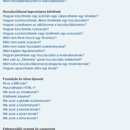
Miért kell bejelentkeznem e-mail küldéséhez?
Hozzászólással kapcsolatos kérdések
Hogyan készíthetek egy új témát vagy válaszolhatok egy témában?
Hogyan szerkeszthetek, illetve törölhetek egy hozzászólást?
Hogyan csatolhatom az aláírásomat a hozzászólásomhoz?
Hogyan készíthetek szavazást?
Hogyan szerkeszthetek vagy törölhetek egy szavazást?
Miért nem férek hozzá egy fórumhoz?
Miért nem tudok szavazni?
Miért nem tudok hozzáadni csatolmányokat?
Miért kaptam figyelmeztetést?
Hogyan jelenthetek egy hozzászólást a moderátoroknak?
Mire való az „Elmentés” gomb hozzászólás küldésénél?
Miért kell a hozzászólásomat jóváhagynia egy moderátornak?
Hogyan ugraszthatok előre egy témát?
Formázás és téma típusok
Mi az a BBCode?
Használhatok HTML-t?
Mik azok az emotikonok?
Küldhetek képeket?
Mik azok a globális közlemények?
Mik azok a közlemények?
Mik azok a kiemelt témák?
Mik azok a lezárt témák?
Mik azok a téma ikonok?
Felhasználói szintek és csoportok