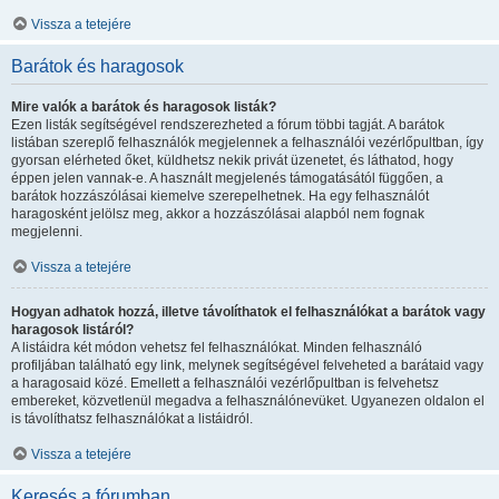
Vissza a tetejére
Barátok és haragosok
Mire valók a barátok és haragosok listák?
Ezen listák segítségével rendszerezheted a fórum többi tagját. A barátok
listában szereplő felhasználók megjelennek a felhasználói vezérlőpultban, így
gyorsan elérheted őket, küldhetsz nekik privát üzenetet, és láthatod, hogy
éppen jelen vannak-e. A használt megjelenés támogatásától függően, a
barátok hozzászólásai kiemelve szerepelhetnek. Ha egy felhasználót
haragosként jelölsz meg, akkor a hozzászólásai alapból nem fognak
megjelenni.
Vissza a tetejére
Hogyan adhatok hozzá, illetve távolíthatok el felhasználókat a barátok vagy
haragosok listáról?
A listáidra két módon vehetsz fel felhasználókat. Minden felhasználó
profiljában található egy link, melynek segítségével felveheted a barátaid vagy
a haragosaid közé. Emellett a felhasználói vezérlőpultban is felvehetsz
embereket, közvetlenül megadva a felhasználónevüket. Ugyanezen oldalon el
is távolíthatsz felhasználókat a listáidról.
Vissza a tetejére
Keresés a fórumban