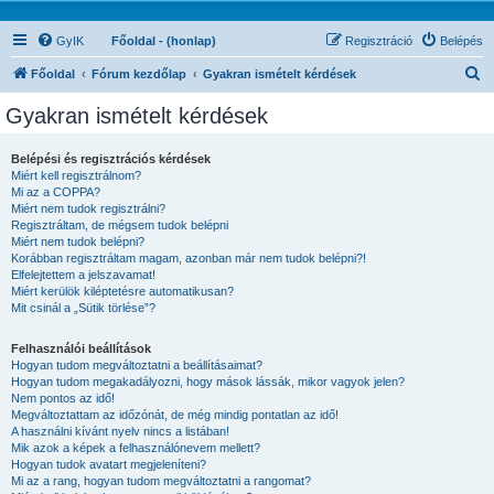
GyIK
Főoldal - (honlap)
Regisztráció
Belépés
K
Főoldal
Fórum kezdőlap
Gyakran ismételt kérdések
e
Gyakran ismételt kérdések
r
e
Belépési és regisztrációs kérdések
Miért kell regisztrálnom?
s
Mi az a COPPA?
é
Miért nem tudok regisztrálni?
Regisztráltam, de mégsem tudok belépni
s
Miért nem tudok belépni?
Korábban regisztráltam magam, azonban már nem tudok belépni?!
Elfelejtettem a jelszavamat!
Miért kerülök kiléptetésre automatikusan?
Mit csinál a „Sütik törlése”?
Felhasználói beállítások
Hogyan tudom megváltoztatni a beállításaimat?
Hogyan tudom megakadályozni, hogy mások lássák, mikor vagyok jelen?
Nem pontos az idő!
Megváltoztattam az időzónát, de még mindig pontatlan az idő!
A használni kívánt nyelv nincs a listában!
Mik azok a képek a felhasználónevem mellett?
Hogyan tudok avatart megjeleníteni?
Mi az a rang, hogyan tudom megváltoztatni a rangomat?