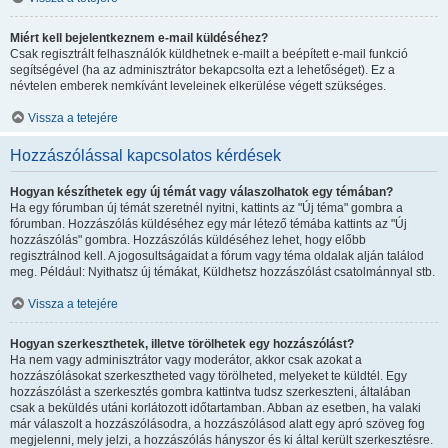
Miért kell bejelentkeznem e-mail küldéséhez?
Csak regisztrált felhasználók küldhetnek e-mailt a beépített e-mail funkció
segítségével (ha az adminisztrátor bekapcsolta ezt a lehetőséget). Ez a
névtelen emberek nemkívánt leveleinek elkerülése végett szükséges.
Vissza a tetejére
Hozzászólással kapcsolatos kérdések
Hogyan készíthetek egy új témát vagy válaszolhatok egy témában?
Ha egy fórumban új témát szeretnél nyitni, kattints az "Új téma" gombra a
fórumban. Hozzászólás küldéséhez egy már létező témába kattints az "Új
hozzászólás" gombra. Hozzászólás küldéséhez lehet, hogy előbb
regisztrálnod kell. A jogosultságaidat a fórum vagy téma oldalak alján találod
meg. Például: Nyithatsz új témákat, Küldhetsz hozzászólást csatolmánnyal stb.
Vissza a tetejére
Hogyan szerkeszthetek, illetve törölhetek egy hozzászólást?
Ha nem vagy adminisztrátor vagy moderátor, akkor csak azokat a
hozzászólásokat szerkesztheted vagy törölheted, melyeket te küldtél. Egy
hozzászólást a szerkesztés gombra kattintva tudsz szerkeszteni, általában
csak a beküldés utáni korlátozott időtartamban. Abban az esetben, ha valaki
már válaszolt a hozzászólásodra, a hozzászólásod alatt egy apró szöveg fog
megjelenni, mely jelzi, a hozzászólás hányszor és ki által került szerkesztésre.