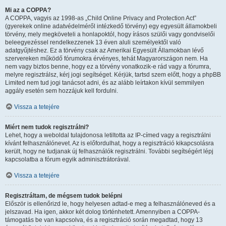
Mi az a COPPA?
A COPPA, vagyis az 1998-as „Child Online Privacy and Protection Act”
(gyerekek online adatvédelméről intézkedő törvény) egy egyesült államokbeli
törvény, mely megköveteli a honlapoktól, hogy írásos szülői vagy gondviselői
beleegyezéssel rendelkezzenek 13 éven aluli személyektől való
adatgyűjtéshez. Ez a törvény csak az Amerikai Egyesült Államokban lévő
szervereken működő fórumokra érvényes, tehát Magyarországon nem. Ha
nem vagy biztos benne, hogy ez a törvény vonatkozik-e rád vagy a fórumra,
melyre regisztrálsz, kérj jogi segítséget. Kérjük, tartsd szem előtt, hogy a phpBB
Limited nem tud jogi tanácsot adni, és az alább leírtakon kívül semmilyen
aggály esetén sem hozzájuk kell fordulni.
Vissza a tetejére
Miért nem tudok regisztrálni?
Lehet, hogy a weboldal tulajdonosa letiltotta az IP-címed vagy a regisztrálni
kívánt felhasználónevet. Az is előfordulhat, hogy a regisztráció kikapcsolásra
került, hogy ne tudjanak új felhasználók regisztrálni. További segítségért lépj
kapcsolatba a fórum egyik adminisztrátorával.
Vissza a tetejére
Regisztráltam, de mégsem tudok belépni
Először is ellenőrizd le, hogy helyesen adtad-e meg a felhasználóneved és a
jelszavad. Ha igen, akkor két dolog történhetett. Amennyiben a COPPA-
támogatás be van kapcsolva, és a regisztráció során megadtad, hogy 13