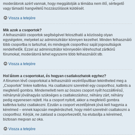
moderátorok azért vannak, hogy meggátolják a témába nem illő, sértegető
vagy támadó hangvételű hozzászólások küldését.
Vissza a tetejére
Mik azok a csoportok?
A felhasználói csoportok segítségével felosztható a közösség olyan
egységekre, melyeket az adminisztrátor könnyen kezelhet. Minden felhasználó
több csoportba is tartozhat, és mindegyik csoporthoz saját jogosultságok
rendelhetők. Ezzel az adminisztrátor könnyedén létrehozhat zártkörű
fórumokat, moderátorrá tehet egyszerre több felhasználót stb.
Vissza a tetejére
Hol látom a csoportokat, és hogyan csatlakozhatok egyhez?
A fórumon lévő csoportokat a felhasználói vezérlőpultban tekintheted meg a
„Csoportok” linkre kattintva. Ha csatlakozni szeretnél egy csoporthoz, kattints a
megfelelő gombra. Mindemellett nem az összes csoport
nyílt hozzáférésű
,
néhánynál jóváhagyás szükséges a csatlakozáshoz, néhány zárt, néhány
pedig egyenesen rejtett. Ha a csoport nyitott, akkor a megfelelő gombra
kattintva tudsz csatlakozni. Ezután a csoport vezetőjének jóvá kell hagynia a
kérelmed – ennek kapcsán megkérdezheti, hogy miért szeretnél csatlakozni a
csoporthoz. Kérjük, ne zaklasd a csoportvezetőt, ha elutasítja a kérelmed,
biztosan megvan az oka.
Vissza a tetejére