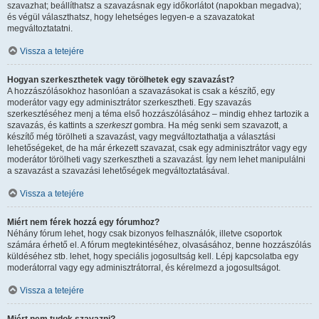
szavazhat; beállíthatsz a szavazásnak egy időkorlátot (napokban megadva);
és végül választhatsz, hogy lehetséges legyen-e a szavazatokat
megváltoztatatni.
Vissza a tetejére
Hogyan szerkeszthetek vagy törölhetek egy szavazást?
A hozzászólásokhoz hasonlóan a szavazásokat is csak a készítő, egy
moderátor vagy egy adminisztrátor szerkesztheti. Egy szavazás
szerkesztéséhez menj a téma első hozzászólásához – mindig ehhez tartozik a
szavazás, és kattints a
szerkeszt
gombra. Ha még senki sem szavazott, a
készítő még törölheti a szavazást, vagy megváltoztathatja a választási
lehetőségeket, de ha már érkezett szavazat, csak egy adminisztrátor vagy egy
moderátor törölheti vagy szerkesztheti a szavazást. Így nem lehet manipulálni
a szavazást a szavazási lehetőségek megváltoztatásával.
Vissza a tetejére
Miért nem férek hozzá egy fórumhoz?
Néhány fórum lehet, hogy csak bizonyos felhasználók, illetve csoportok
számára érhető el. A fórum megtekintéséhez, olvasásához, benne hozzászólás
küldéséhez stb. lehet, hogy speciális jogosultság kell. Lépj kapcsolatba egy
moderátorral vagy egy adminisztrátorral, és kérelmezd a jogosultságot.
Vissza a tetejére