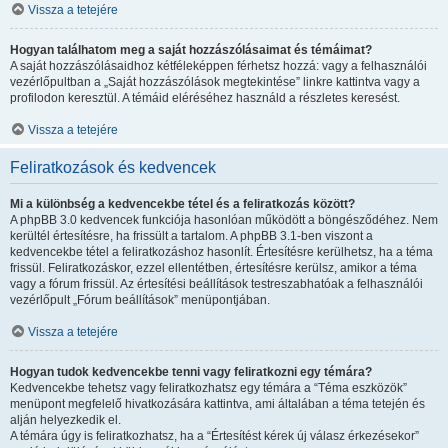
Vissza a tetejére
Hogyan találhatom meg a saját hozzászólásaimat és témáimat?
A saját hozzászólásaidhoz kétféleképpen férhetsz hozzá: vagy a felhasználói
vezérlőpultban a „Saját hozzászólások megtekintése” linkre kattintva vagy a
profilodon keresztül. A témáid eléréséhez használd a részletes keresést.
Vissza a tetejére
Feliratkozások és kedvencek
Mi a különbség a kedvencekbe tétel és a feliratkozás között?
A phpBB 3.0 kedvencek funkciója hasonlóan működött a böngésződéhez. Nem
kerültél értesítésre, ha frissült a tartalom. A phpBB 3.1-ben viszont a
kedvencekbe tétel a feliratkozáshoz hasonlít. Értesítésre kerülhetsz, ha a téma
frissül. Feliratkozáskor, ezzel ellentétben, értesítésre kerülsz, amikor a téma
vagy a fórum frissül. Az értesítési beállítások testreszabhatóak a felhasználói
vezérlőpult „Fórum beállítások” menüpontjában.
Vissza a tetejére
Hogyan tudok kedvencekbe tenni vagy feliratkozni egy témára?
Kedvencekbe tehetsz vagy feliratkozhatsz egy témára a “Téma eszközök”
menüpont megfelelő hivatkozására kattintva, ami általában a téma tetején és
alján helyezkedik el.
A témára úgy is feliratkozhatsz, ha a “Értesítést kérek új válasz érkezésekor”