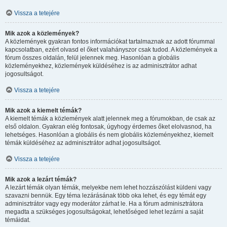
Vissza a tetejére
Mik azok a közlemények?
A közlemények gyakran fontos információkat tartalmaznak az adott fórummal
kapcsolatban, ezért olvasd el őket valahányszor csak tudod. A közlemények a
fórum összes oldalán, felül jelennek meg. Hasonlóan a globális
közleményekhez, közlemények küldéséhez is az adminisztrátor adhat
jogosultságot.
Vissza a tetejére
Mik azok a kiemelt témák?
A kiemelt témák a közlemények alatt jelennek meg a fórumokban, de csak az
első oldalon. Gyakran elég fontosak, úgyhogy érdemes őket elolvasnod, ha
lehetséges. Hasonlóan a globális és nem globális közleményekhez, kiemelt
témák küldéséhez az adminisztrátor adhat jogosultságot.
Vissza a tetejére
Mik azok a lezárt témák?
A lezárt témák olyan témák, melyekbe nem lehet hozzászólást küldeni vagy
szavazni bennük. Egy téma lezárásának több oka lehet, és egy témát egy
adminisztrátor vagy egy moderátor zárhat le. Ha a fórum adminisztrátora
megadta a szükséges jogosultságokat, lehetőséged lehet lezárni a saját
témáidat.