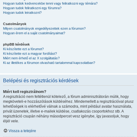
Hogyan tudok kedvencekbe tenni vagy feliratkozni egy témára?
Hogyan tudok feliratkozni egy fórumra?
Hogyan tudok leiratkozni?
Csatolmányok
Milyen csatolmányok engedélyezettek ezen a fórumon?
Hogyan érem el a saját csatolmányaimat?
phpBB kérdések
Ki készítette ezt a fórumot?
Ki készítette ezt a magyar fordítást?
Miért nem érhető el az X szolgáltatás?
Ki az illetékes a fórumon olvasható tartalommal kapcsolatban?
Belépési és regisztrációs kérdések
Miért kell regisztrálnom?
A regisztráció nem feltétlenül kötelező, a fórum adminisztrátorán múlik, hogy
megköveteli-e hozzászólások küldéséhez. Mindemellett a regisztrációval plusz
lehetőségek is elérhetővé válnak a számodra, mint például avatar használata,
privát üzenetek, illetve e-mailek küldése, csatlakozás csoportokhoz stb. A
regisztráció csupán néhány másodpercet vesz igénybe, így javasoljuk, hogy
éljél vele.
Vissza a tetejére