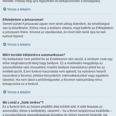
méretét. Próbálj meg újra regisztrálni és bekapcsolódni a társalgásba.
Vissza a tetejére
Elfelejtettem a jelszavamat!
Semmi pánik! A jelszavad ugyan nem lehet utólag kideríteni, de lehetőséged
van új készítésére. Ehhez menj a belépés oldalra, majd kattints az
Elfelejtettem
a jelszavam
linkre. Kövesd az utasításokat, és rövid időn belül újra be kell
tudnod lépned.
Vissza a tetejére
Miért kerülök kiléptetésre automatikusan?
Ha belépéskor nem jelölöd be az
Emlékezzen rám
opciót, a rendszer csak egy
előre meghatározott ideig hagy belépve. Ez a viselkedés meggátolja az
azonosítóddal való visszaélést. A tartós belépve maradáshoz jelöld be az
említett opciót. Ezen funkció használata nem ajánlott, ha nyilvános helyről
használod a fórumot, például könyvtárból, internetkávézóból vagy egyetemi
laborból. Ha nem látod a jelölőnégyzetet, a fórumon valószínűleg nincs
bekapcsolva ez a funkció.
Vissza a tetejére
Mit csinál a „Sütik törlése”?
Ez a funkció törli az összes phpBB3 által küldött sütit. A sütik feladata az
azonosítás, illetve a beléptetés, valamint – ha a fórum tulajdonosa beállította –
a hozzászólások olvasottságának követése és ehhez hasonló funkciók. Ha