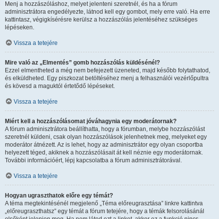
Menj a hozzászóláshoz, melyet jelenteni szeretnél, és ha a fórum
adminisztrátora engedélyezte, látnod kell egy gombot, mely erre való. Ha erre
kattintasz, végigkísérésre kerülsz a hozzászólás jelentéséhez szükséges
lépéseken.
Vissza a tetejére
Mire való az „Elmentés” gomb hozzászólás küldésénél?
Ezzel elmentheted a még nem befejezett üzeneted, majd később folytathatod,
és elküldheted. Egy piszkozat betöltéséhez menj a felhasználói vezérlőpultra
és kövesd a maguktól értetődő lépéseket.
Vissza a tetejére
Miért kell a hozzászólásomat jóváhagynia egy moderátornak?
A fórum adminisztrátora beállíthatta, hogy a fórumban, melybe hozzászólást
szeretnél küldeni, csak olyan hozzászólások jelenhetnek meg, melyeket egy
moderátor átnézett. Az is lehet, hogy az adminisztrátor egy olyan csoportba
helyezett téged, akiknek a hozzászólásait át kell néznie egy moderátornak.
További információért, lépj kapcsolatba a fórum adminisztrátorával.
Vissza a tetejére
Hogyan ugraszthatok előre egy témát?
A téma megtekintésénél megjelenő „Téma előreugrasztása” linkre kattintva
„előreugraszthatsz” egy témát a fórum tetejére, hogy a témák felsorolásánál