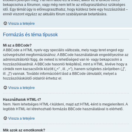
elsőként jelenjen meg. Ha nem látod ezt a linket, akkor ez a funkció nincs
bekapcsolva a fórumon, vagy még nem telt le az előugrasztáshoz szükséges
idő. Egy témát úgy is előreugraszthatsz, hogy küldesz bele egy hozzászólást –
ennél viszont vigyázz az aktuális fórum szabályainak betartására.
Vissza a tetejére
Formázás és téma típusok
Mi az a BBCode?
A BBCode a HTML nyelv egy speciális változata, mely nagy teret enged egy
szövegrészlet megformázásához. A BBCode használatának engedélyezése az
adminisztrátortól függ, de neked is lehetőséged van ki- vagy bekapcsolni a
hozzászólásaidnál. A BBCode hasonló felépítésű, mint a HTML, kivéve hogy a
címkék nem kacsacsőrök között („<” , ill. „>”), hanem szögletes zárójelben („[”,
ill. „]”) vannak. További információért lásd a BBCode útmutatót, melyet a
hozzászólásküldő oldalról érhetsz el.
Vissza a tetejére
Használhatok HTML-t?
Nem. Nem lehetséges HTML-t küldeni, majd azt HTML-ként is megjeleníteni. A
legtöbb HTML-lel létrehozható formázás BBCode használatával is elérhető.
Vissza a tetejére
Mik azok az emotikonok?