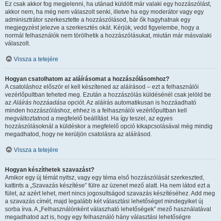
Ez csak akkor fog megjelenni, ha utánad küldött már valaki egy hozzászólást,
akkor nem, ha még nem válaszolt senki, illetve ha egy moderátor vagy egy
adminisztrátor szerkesztette a hozzászólásod, bár ők hagyhatnak egy
megjegyzést jelezve a szerkesztés okát. Kérjük, vedd figyelembe, hogy a
normál felhasználók nem törölhetik a hozzászólásukat, miután már másvalaki
válaszolt.
Vissza a tetejére
Hogyan csatolhatom az aláírásomat a hozzászólásomhoz?
A csatoláshoz először el kell készítened az aláírásod – ezt a felhasználói
vezérlőpultban teheted meg. Ezután a hozzászólás küldésénél csak jelöld be
az
Aláírás hozzáadása
opciót. Az aláírás automatikusan is hozzáadható
minden hozzászóláshoz, ehhez is a felhasználói vezérlőpultban kell
megváltoztatnod a megfelelő beállítást. Ha így teszel, az egyes
hozzászólásoknál a küldéskor a megfelelő opció kikapcsolásával még mindig
megadhatod, hogy ne kerüljön csatolásra az aláírásod.
Vissza a tetejére
Hogyan készíthetek szavazást?
Amikor egy új témát nyitsz, vagy egy téma első hozzászólását szerkeszted,
kattints a „Szavazás készítése” fülre az üzenet mező alatt. Ha nem látod ezt a
fület, az azért lehet, mert nincs jogosultságod szavazás készítéséhez. Add meg
a szavazás címét, majd legalább két választási lehetőséget mindegyiket új
sorba írva. A „Felhasználónként válaszható lehetőségek” mező használatával
megadhatod azt is, hogy egy felhasználó hány választási lehetőségre