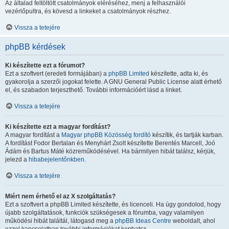
Az általad feltöltött csatolmányok eléréséhez, menj a felhasználói
vezérlőpultra, és kövesd a linkeket a csatolmányok részhez.
Vissza a tetejére
phpBB kérdések
Ki készítette ezt a fórumot?
Ezt a szoftvert (eredeti formájában) a
phpBB Limited
készítette, adta ki, és
gyakorolja a szerzői jogokat felette. A GNU General Public License alatt érhető
el, és szabadon terjeszthető. További információért lásd a linket.
Vissza a tetejére
Ki készítette ezt a magyar fordítást?
A magyar fordítást a
Magyar phpBB Közösség
fordító
készítik, és tartják karban.
A fordítást Fodor Bertalan és Menyhárt Zsolt készítette Berentés Marcell, Joó
Ádám és Bartus Máté közreműködésével. Ha bármilyen hibát találsz, kérjük,
jelezd a
hibabejelentőnkben
.
Vissza a tetejére
Miért nem érhető el az X szolgáltatás?
Ezt a szoftvert a phpBB Limited készítette, és licenceli. Ha úgy gondolod, hogy
újabb szolgáltatások, funkciók szükségesek a fórumba, vagy valamilyen
működési hibát találtál, látogasd meg a
phpBB Ideas Centre
weboldalt, ahol