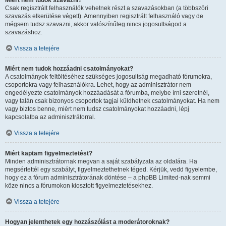
Miért nem tudok szavazni?
Csak regisztrált felhasználók vehetnek részt a szavazásokban (a többszöri
szavazás elkerülése végett). Amennyiben regisztrált felhasználó vagy de
mégsem tudsz szavazni, akkor valószínűleg nincs jogosultságod a
szavazáshoz.
Vissza a tetejére
Miért nem tudok hozzáadni csatolmányokat?
A csatolmányok feltöltéséhez szükséges jogosultság megadható fórumokra,
csoportokra vagy felhasználókra. Lehet, hogy az adminisztrátor nem
engedélyezte csatolmányok hozzáadását a fórumba, melybe írni szeretnél,
vagy talán csak bizonyos csoportok tagjai küldhetnek csatolmányokat. Ha nem
vagy biztos benne, miért nem tudsz csatolmányokat hozzáadni, lépj
kapcsolatba az adminisztrátorral.
Vissza a tetejére
Miért kaptam figyelmeztetést?
Minden adminisztrátornak megvan a saját szabályzata az oldalára. Ha
megsértettél egy szabályt, figyelmeztethetnek téged. Kérjük, vedd figyelembe,
hogy ez a fórum adminisztrátorának döntése – a phpBB Limited-nak semmi
köze nincs a fórumokon kiosztott figyelmeztetésekhez.
Vissza a tetejére
Hogyan jelenthetek egy hozzászólást a moderátoroknak?