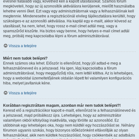
évesnél fiatalabb vagy, követned kell a kapott utasításokat. Számos fórum
megköveteli, hogy az új azonosítók aktiválásra kerüljenek, mielőtt használatba
lehetne venni őket. Ezt vagy egy adminisztrátornak vagy a felhasználónak kell
megtennie. Mindenesetre a regisztrációnál elvileg tájékoztatásra kerültél, hogy
szükséges-e az azonosító aktiválása. Ha kaptál egy e-mailt, akkor kövesd az
utasításait, ha nem, lehet, hogy rossz e-mail címet adtál meg, vagy a
spamszűrőd kiszűrte. Ha biztos vagy benne, hogy helyes e-mail címet adtál
meg, próbálj meg kapcsolatba lépni a fórum adminisztrátorával.
Vissza a tetejére
Miért nem tudok belépni?
Ennek számos oka lehet. Először is ellenőrizd, hogy jól adtad-e meg a
felhasználóneved és a jelszavad. Ha igen, lépj kapcsolatba a fórum
adminisztrátorával, hogy meggyőződj róla, nem lettél kitiltva. Az is lehetséges,
hogy a weboldal üzemeltetőjének oldalán lépett fel valamilyen konfigurációs
hiba, melyet javítaniuk kéne.
Vissza a tetejére
Korábban regisztráltam magam, azonban már nem tudok belépni?!
Keresd elő a regisztrációkor kapott e-mailt, ellenőrizd le a felhasználóneved és
a jelszavad, majd próbálkozz újra. Lehetséges, hogy az adminisztrátor
valamilyen okból kifolyólag inaktiválta, vagy törölte az azonosítód. Ez
utóbbinak egy lehetséges oka, hogy nem küldtél egy hozzászólást se. Néhány
fórumon ugyanis szokás, hogy bizonyos időközönként eltávolítják az olyan
felhasználókat, akik nem küldtek hozzászólást, hogy csökkentsék az adatbázis