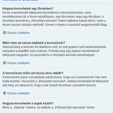
Hogyan kereshetek egy fórumban?
Írd be a keresendő kifejezést közvetlenül a keresődobozba, mely
rendelkezésre áll a fórum kezdőlapon, egy fórumban vagy egy témában. A
részletes keresést a „Részletes keresés” linkre kattintva tudod elérni, mely a
fórum összes oldalán elérhető. Ennek a helye a használt megjelenéstől függ.
Vissza a tetejére
Miért nem ad vissza találatot a keresésem?
Valószínűleg a keresés túl általános volt, és sok gyakori szót tartalmazhatott,
melyeket a phpBB3 nem indexel. Próbálj meg egy jobban körülhatárolt
kifejezést megadni, és használd ki a részletes keresés lehetőségeit.
Vissza a tetejére
A keresésem miért ad vissza üres oldalt!?
A keresésed olyan sok találatot adott vissza, hogy azt a webszerver már nem
tudta kezelni. Használd a „Részletes keresést”, jobban körülhatárolt kifejezést
adj meg, és válaszd ki, hogy csak melyik fórumban szeretnél keresni.
Vissza a tetejére
Hogyan kereshetek a tagok között?
Menj a „Taglista” oldalra, és kattints a „Felhasználó keresése” linkre.