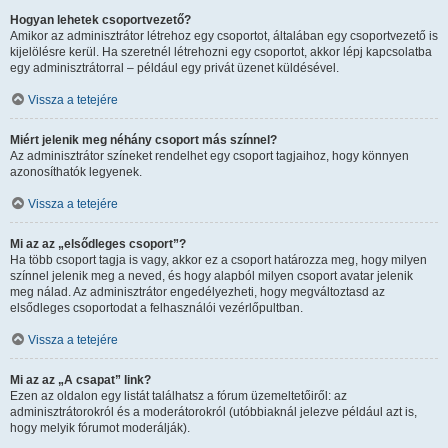
Hogyan lehetek csoportvezető?
Amikor az adminisztrátor létrehoz egy csoportot, általában egy csoportvezető is
kijelölésre kerül. Ha szeretnél létrehozni egy csoportot, akkor lépj kapcsolatba
egy adminisztrátorral – például egy privát üzenet küldésével.
Vissza a tetejére
Miért jelenik meg néhány csoport más színnel?
Az adminisztrátor színeket rendelhet egy csoport tagjaihoz, hogy könnyen
azonosíthatók legyenek.
Vissza a tetejére
Mi az az „elsődleges csoport”?
Ha több csoport tagja is vagy, akkor ez a csoport határozza meg, hogy milyen
színnel jelenik meg a neved, és hogy alapból milyen csoport avatar jelenik
meg nálad. Az adminisztrátor engedélyezheti, hogy megváltoztasd az
elsődleges csoportodat a felhasználói vezérlőpultban.
Vissza a tetejére
Mi az az „A csapat” link?
Ezen az oldalon egy listát találhatsz a fórum üzemeltetőiről: az
adminisztrátorokról és a moderátorokról (utóbbiaknál jelezve például azt is,
hogy melyik fórumot moderálják).