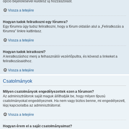
opció bejelölésével küldesz új hozzászólást.
Vissza a tetejére
Hogyan tudok feliratkozni egy fórumra?
Egy fórumra úgy tudsz feliratkozni, hogy a fórum oldalán alul a „Feliratkozás a
fórumra” linkre kattintasz.
Vissza a tetejére
Hogyan tudok leiratkozni?
A leiratkozáshoz menj a felhasználói vezérlőpultra, és kövesd a linkeket a
feliratkozásaidhoz.
Vissza a tetejére
Csatolmányok
Milyen csatolmányok engedélyezettek ezen a fórumon?
Az adminisztrátorok saját maguk állíthatják be, hogy milyen típusú
csatolmányokat engedélyeznek. Ha nem vagy biztos benne, mi engedélyezett,
lépj kapcsolatba az adminisztrátorral.
Vissza a tetejére
Hogyan érem el a saját csatolmányaimat?