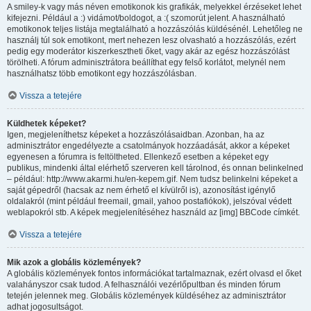
A smiley-k vagy más néven emotikonok kis grafikák, melyekkel érzéseket lehet
kifejezni. Például a :) vidámot/boldogot, a :( szomorút jelent. A használható
emotikonok teljes listája megtalálható a hozzászólás küldésénél. Lehetőleg ne
használj túl sok emotikont, mert nehezen lesz olvasható a hozzászólás, ezért
pedig egy moderátor kiszerkesztheti őket, vagy akár az egész hozzászólást
törölheti. A fórum adminisztrátora beállíthat egy felső korlátot, melynél nem
használhatsz több emotikont egy hozzászólásban.
Vissza a tetejére
Küldhetek képeket?
Igen, megjeleníthetsz képeket a hozzászólásaidban. Azonban, ha az
adminisztrátor engedélyezte a csatolmányok hozzáadását, akkor a képeket
egyenesen a fórumra is feltöltheted. Ellenkező esetben a képeket egy
publikus, mindenki által elérhető szerveren kell tárolnod, és onnan belinkelned
– például: http://www.akarmi.hu/en-kepem.gif. Nem tudsz belinkelni képeket a
saját gépedről (hacsak az nem érhető el kívülről is), azonosítást igénylő
oldalakról (mint például freemail, gmail, yahoo postafiókok), jelszóval védett
weblapokról stb. A képek megjelenítéséhez használd az [img] BBCode címkét.
Vissza a tetejére
Mik azok a globális közlemények?
A globális közlemények fontos információkat tartalmaznak, ezért olvasd el őket
valahányszor csak tudod. A felhasználói vezérlőpultban és minden fórum
tetején jelennek meg. Globális közlemények küldéséhez az adminisztrátor
adhat jogosultságot.