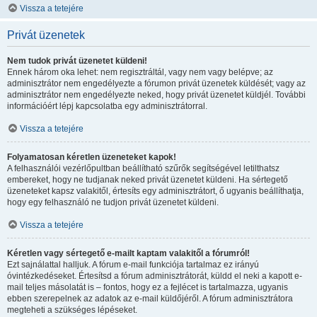
Vissza a tetejére
Privát üzenetek
Nem tudok privát üzenetet küldeni!
Ennek három oka lehet: nem regisztráltál, vagy nem vagy belépve; az
adminisztrátor nem engedélyezte a fórumon privát üzenetek küldését; vagy az
adminisztrátor nem engedélyezte neked, hogy privát üzenetet küldjél. További
információért lépj kapcsolatba egy adminisztrátorral.
Vissza a tetejére
Folyamatosan kéretlen üzeneteket kapok!
A felhasználói vezérlőpultban beállítható szűrők segítségével letilthatsz
embereket, hogy ne tudjanak neked privát üzenetet küldeni. Ha sértegető
üzeneteket kapsz valakitől, értesíts egy adminisztrátort, ő ugyanis beállíthatja,
hogy egy felhasználó ne tudjon privát üzenetet küldeni.
Vissza a tetejére
Kéretlen vagy sértegető e-mailt kaptam valakitől a fórumról!
Ezt sajnálattal halljuk. A fórum e-mail funkciója tartalmaz ez irányú
óvintézkedéseket. Értesítsd a fórum adminisztrátorát, küldd el neki a kapott e-
mail teljes másolatát is – fontos, hogy ez a fejlécet is tartalmazza, ugyanis
ebben szerepelnek az adatok az e-mail küldőjéről. A fórum adminisztrátora
megteheti a szükséges lépéseket.