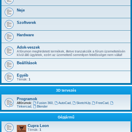
Neje
Szoftverek
Hardware
Adok-veszek
A fórumon meghirdetett termékek, illetve tranzakciók a fórum üzemeltetésén
kívül álló ügyletek, ezért az üzemeltető semmilyen felelősséget nem vállal!
Beállítások
Egyéb
Témák:
1
3D tervezés
Programok
Alfórumok:
Fusion 360
,
AutoCad
,
SketchUp
,
FreeCad
,
Tinkercad
,
Blender
Gépjármű
Cupra Leon
Témák:
1