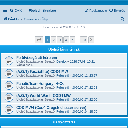
GyIK
Főoldal - (honlap)
Regisztráció
Belépés
K
Főoldal
Fórum kezdőlap
e
Pontos idő: 2026.08.07. 13:16
r
Oldal:
1
/
10
1
2
3
4
5
10
Következő
e
…
s
Utolsó fórumtémák
é
Felülvizsgálati kérelem
s
Utolsó hozzászólás Szerző:
Derekk
«
2026.07.09. 13:21
Válaszok:
1
(A.G.T) Fasz(állító) COD4 MW
Utolsó hozzászólás Szerző:
Fejlesztő
«
2026.05.12. 23:17
FanaticTeamHungary >HC<
Utolsó hozzászólás Szerző:
Fejlesztő
«
2026.03.27. 22:09
(A.G.T) World War II COD4 MW
Utolsó hozzászólás Szerző:
Fejlesztő
«
2026.03.27. 22:06
COD MW4 (Cod4 Oregek cheater server)
Utolsó hozzászólás Szerző:
Fejlesztő
«
2026.03.24. 18:35
3D Nyomtatás