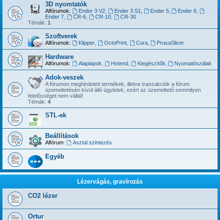
3D nyomtatók
Alfórumok:
Ender 3 V2
,
Ender 3 S1
,
Ender 5
,
Ender 6
,
Ender 7
,
CR-6
,
CR-10
,
CR-30
Témák:
1
Szoftverek
Alfórumok:
Klipper
,
OctoPrint
,
Cura
,
PrusaSlicer
Hardware
Alfórumok:
Alaplapok
,
Hotend
,
Kiegészítők
,
Nyomatószálak
Adok-veszek
A fórumon meghirdetett termékek, illetve tranzakciók a fórum
üzemeltetésén kívül álló ügyletek, ezért az üzemeltető semmilyen
felelősséget nem vállal!
Témák:
4
STL-ek
Beállítások
Alfórum:
Asztal szintezés
Egyéb
Lézervágás, gravírozás
CO2 lézer
Ortur