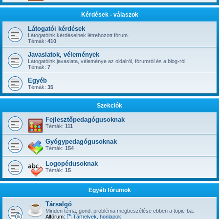
Kérdések - válaszok
Látogatói kérdések
Látogatóink kérdéseinek létrehozott fórum.
Témák:
410
Javaslatok, vélemények
Látogatóink javaslata, véleménye az oldalról, fórumról és a blog-ról.
Témák:
7
Egyéb
Témák:
35
Szekciók
Fejlesztőpedagógusoknak
Témák:
111
Gyógypedagógusoknak
Témák:
154
Logopédusoknak
Témák:
15
Egyéb fórumok
Társalgó
Minden téma, gond, probléma megbeszélése ebben a topic-ba.
Alfórum:
Tárhelyek, honlapok