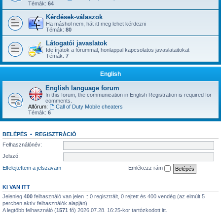
Témák:
64
Kérdések-válaszok
Ha máshol nem, hát itt meg lehet kérdezni
Témák:
80
Látogatói javaslatok
Ide írjátok a fórummal, honlappal kapcsolatos javaslataitokat
Témák:
7
English
English language forum
In this forum, the communication in English Registration is required for
comments.
Alfórum:
Call of Duty Mobile cheaters
Témák:
6
BELÉPÉS
•
REGISZTRÁCIÓ
Felhasználónév:
Jelszó:
Elfelejtettem a jelszavam
Emlékezz rám
KI VAN ITT
Jelenleg
400
felhasználó van jelen :: 0 regisztrált, 0 rejtett és 400 vendég (az elmúlt 5
percben aktív felhasználók alapján)
A legtöbb felhasználó (
1571
fő) 2026.07.28. 16:25-kor tartózkodott itt.